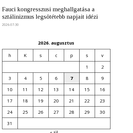
Fauci kongresszusi meghallgatása a
sztálinizmus legsötétebb napjait idézi
2026-07-30
2026. augusztus
h
K
s
c
p
s
v
1
2
3
4
5
6
7
8
9
10
11
12
13
14
15
16
17
18
19
20
21
22
23
24
25
26
27
28
29
30
31
« júl