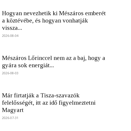
Hogyan nevezhetik ki Mészáros emberét
a köztévébe, és hogyan vonhatják
vissza...
2026-08-04
Mészáros Lőrinccel nem az a baj, hogy a
gyára sok energiát...
2026-08-03
Már firtatják a Tisza-szavazók
felelősségét, itt az idő figyelmeztetni
Magyart
2026-07-31