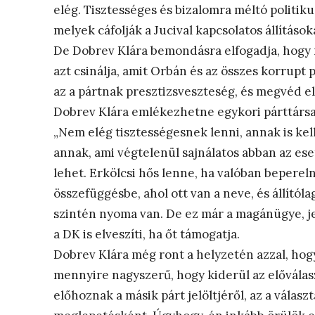
elég. Tisztességes és bizalomra méltó politik
melyek cáfolják a Jucival kapcsolatos állításo
De Dobrev Klára bemondásra elfogadja, hogy 
azt csinálja, amit Orbán és az összes korrupt
az a pártnak presztizsveszteség, és megvéd e
Dobrev Klára emlékezhetne egykori párttárs
„Nem elég tisztességesnek lenni, annak is kell
annak, ami végtelenül sajnálatos abban az ese
lehet. Erkölcsi hős lenne, ha valóban beperel
összefüggésbe, ahol ott van a neve, és állítól
szintén nyoma van. De ez már a magánügye, jel
a DK is elveszíti, ha őt támogatja.
Dobrev Klára még ront a helyzetén azzal, hogy
mennyire nagyszerű, hogy kiderül az előválasz
előhoznak a másik párt jelöltjéről, az a vála