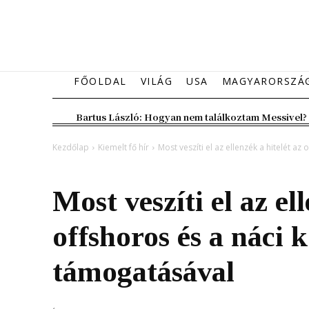
FŐOLDAL
VILÁG
USA
MAGYARORSZÁ
Bartus László: Hogyan nem találkoztam Messivel?
Kezdőlap
Kiemelt fő hír
Most veszíti el az ellenzék a hitelét az o
Kiemelt fő hír
Magyarország
Most veszíti el az el
offshoros és a náci 
támogatásával