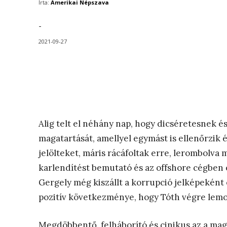
Írta:
Amerikai Népszava
-
2021-09-27
Alig telt el néhány nap, hogy dicséretesnek 
magatartását, amellyel egymást is ellenőrzik és
jelölteket, máris rácáfoltak erre, lerombolva 
karlendítést bemutató és az offshore cégben 
Gergely még kiszállt a korrupció jelképekén
pozitív következménye, hogy Tóth végre lemon
Megdöbbentő, felháborító és cinikus az a magy