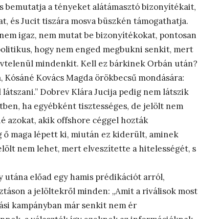
us bemutatja a tényeket alátámasztó bizonyítékait,
kat, és Jucit tiszára mosva büszkén támogathatja.
nem igaz, nem mutat be bizonyítékokat, pontosan
 politikus, hogy nem enged megbukni senkit, mert
lvtelenül mindenkit. Kell ez bárkinek Orbán után?
a, Kósáné Kovács Magda örökbecsű mondására:
 látszani.” Dobrev Klára Jucija pedig nem látszik
tben, ha egyébként tisztességes, de jelölt nem
né azokat, akik offshore céggel hozták
ag ő maga lépett ki, miután ez kiderült, aminek
ölt nem lehet, mert elveszítette a hitelességét, s
 utána előad egy hamis prédikációt arról,
táson a jelöltekről minden: „Amit a riválisok most
sztási kampányban már senkit nem ér