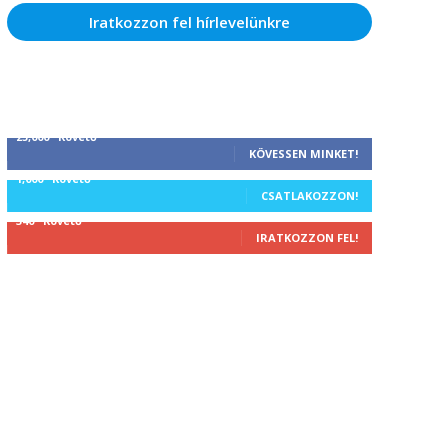
Iratkozzon fel hírlevelünkre
25,000
Követő
KÖVESSEN MINKET!
1,000
Követő
CSATLAKOZZON!
340
Követő
IRATKOZZON FEL!