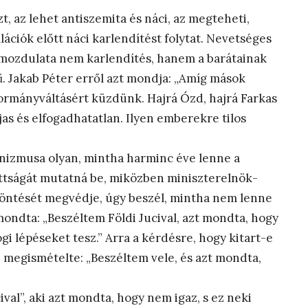
zt, az lehet antiszemita és náci, az megteheti,
lációk előtt náci karlendítést folytat. Nevetséges
zmozdulata nem karlendítés, hanem a barátainak
ű. Jakab Péter erről azt mondja: „Amíg mások
rmányváltásért küzdünk. Hajrá Ózd, hajrá Farkas
jas és elfogadhatatlan. Ilyen emberekre tilos
 cinizmusa olyan, mintha harminc éve lenne a
ottságát mutatná be, miközben miniszterelnök-
 döntését megvédje, úgy beszél, mintha nem lenne
mondta: „Beszéltem Földi Jucival, azt mondta, hogy
ogi lépéseket tesz.” Arra a kérdésre, hogy kitart-e
 megismételte: „Beszéltem vele, és azt mondta,
val”, aki azt mondta, hogy nem igaz, s ez neki