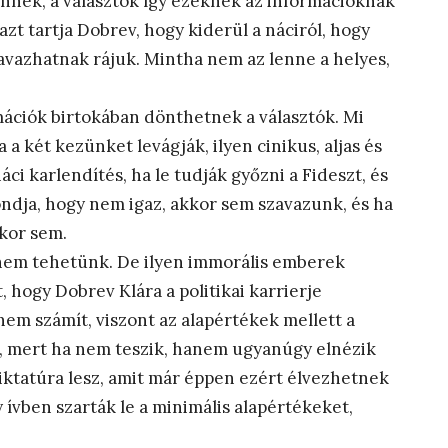
nnek, a választók így ezeknek az információknak
zt tartja Dobrev, hogy kiderül a náciról, hogy
szavazhatnak rájuk. Mintha nem az lenne a helyes,
ációk birtokában dönthetnek a választók. Mi
a két kezünket levágják, ilyen cinikus, aljas és
ci karlendítés, ha le tudják győzni a Fideszt, és
ondja, hogy nem igaz, akkor sem szavazunk, és ha
kkor sem.
nem tehetünk. De ilyen immorális emberek
 hogy Dobrev Klára a politikai karrierje
m számít, viszont az alapértékek mellett a
uk, mert ha nem teszik, hanem ugyanúgy elnézik
diktatúra lesz, amit már éppen ezért élvezhetnek
 ívben szarták le a minimális alapértékeket,