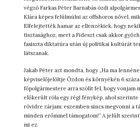
végző Farkas Péter Barnabás ózdi alpolgárme
Klára képes felülmúlni az offshoros nővel, mik
Elfelejtették hamar az ellenzékiek, hogy nek
tisztasághoz, mert a Fideszt csak akkor győzhe
fasiszta diktatúra után új politikai kultúrá
látszanak.
Jakab Péter azt mondta, hogy „Ha ma lennének 
képviselőjelöltje Ózdon és környékén 6 százal
főpolgármestere arra szólít fel, hogy vonjam 
előkerült róla egy régi fénykép, ahol szerinte
rövidre zárjam: eszemben sincs megvonni a tá
minden erőmmel támogatom!” A jelült szerint n
mi ez.