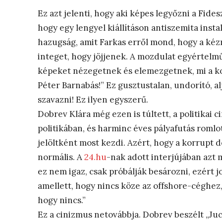
Ez azt jelenti, hogy aki képes legyőzni a Fides
hogy egy lengyel kiállításon antiszemita instal
hazugság, amit Farkas erről mond, hogy a ké
integet, hogy jöjjenek. A mozdulat egyértelm
képeket nézegetnek és elemezgetnek, mi a ko
Péter Barnabás!” Ez gusztustalan, undorító, al
szavazni! Ez ilyen egyszerű.
Dobrev Klára még ezen is túltett, a politikai
politikában, és harminc éves pályafutás roml
jelöltként most kezdi. Azért, hogy a korrupt
normális. A
24.hu
-nak adott interjújában azt 
ez nem igaz, csak próbálják besározni, ezért j
amellett, hogy nincs köze az offshore-céghez,
hogy nincs.”
Ez a cinizmus netovábbja. Dobrev beszélt „Juci