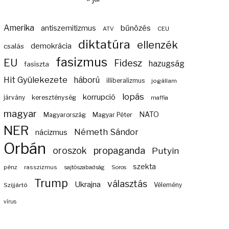
Amerika
bűnözés
antiszemitizmus
ATV
CEU
diktatúra
ellenzék
demokrácia
csalás
fasizmus
EU
Fidesz
hazugság
fasiszta
Hit Gyülekezete
háború
illiberalizmus
jogállam
lopás
korrupció
járvány
kereszténység
maffia
magyar
NATO
Magyarország
Magyar Péter
NER
Németh Sándor
nácizmus
Orbán
propaganda
oroszok
Putyin
szekta
pénz
rasszizmus
sajtószabadság
Soros
Trump
választás
Ukrajna
Szijjártó
Vélemény
vírus