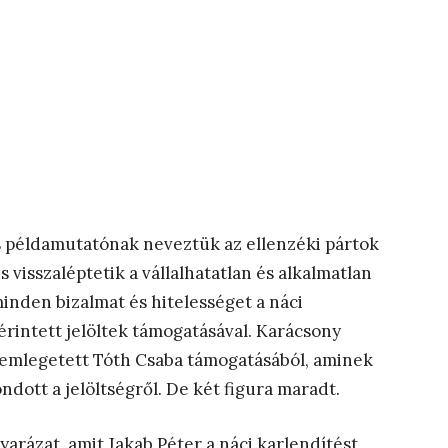
és példamutatónak neveztük az ellenzéki pártok
 visszaléptetik a vállalhatatlan és alkalmatlan
minden bizalmat és hitelességet a náci
érintett jelöltek támogatásával. Karácsony
t emlegetett Tóth Csaba támogatásából, aminek
dott a jelöltségről. De két figura maradt.
arázat, amit Jakab Péter a náci karlendítést