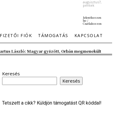
augusztus7,
péntek
Jelentkezzen
be /
Csatlakozzon
FIZETŐI FIÓK
TÁMOGATÁS
KAPCSOLAT
artus László: Magyar győzött, Orbán megmenekült
Keresés
Keresés
Tetszett a cikk? Küldjön támogatást QR kóddal!