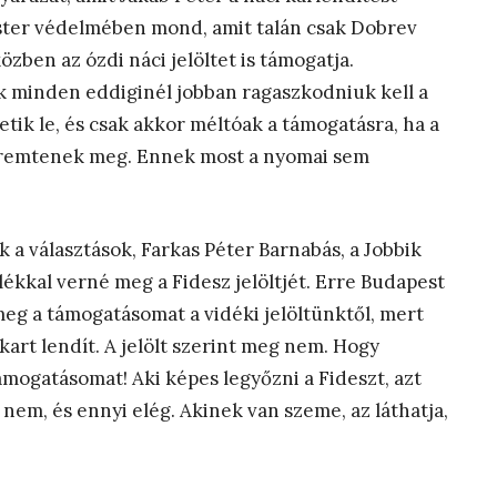
ster védelmében mond, amit talán csak Dobrev
özben az ózdi náci jelöltet is támogatja.
ik minden eddiginél jobban ragaszkodniuk kell a
tik le, és csak akkor méltóak a támogatásra, ha a
t teremtenek meg. Ennek most a nyomai sem
a választások, Farkas Péter Barnabás, a Jobbik
ékkal verné meg a Fidesz jelöltjét. Erre Budapest
meg a támogatásomat a vidéki jelöltünktől, mert
 kart lendít. A jelölt szerint meg nem. Hogy
mogatásomat! Aki képes legyőzni a Fideszt, azt
em, és ennyi elég. Akinek van szeme, az láthatja,