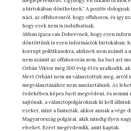
meglepetésként. Úgyhogy, én inkább örülök e
a birtokában dönthetnek.” A pozitív dolognak a
náci, az offshorosról, hogy offshoros, és így 
hogy ezek nem is indulhatnak.
Abban igaza van Dobrevnek, hogy ezen inform
döntöttünk is ezen információk birtokában: ha 
korrupt politikusokra, akiknek nem számít a ná
nem számít az offshorozás sem, ha Juci azt m
Orbán Viktor még 300 évig él és uralkodik, a
Mert Orbánt nem mi választottuk meg, arról 
megválasztásához nem asszisztálunk. Az lehet,
érdekében képes Jucit megvédeni, és semmi ne
sajtónak, a választópolgároknak ki kell állni
ezeket, mint a fasiszták, akkor annak a vége 
Magyarország polgárai, akik mindig ilyen nagy
elveket. Ezért megérdemlik, amit kaptak.