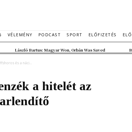
G
VÉLEMÉNY
PODCAST
SPORT
ELŐFIZETÉS
ELŐ
László Bartus: Magyar Won, Orbán Was Saved
B
ffshoros és a náci...
lenzék a hitelét az
karlendítő