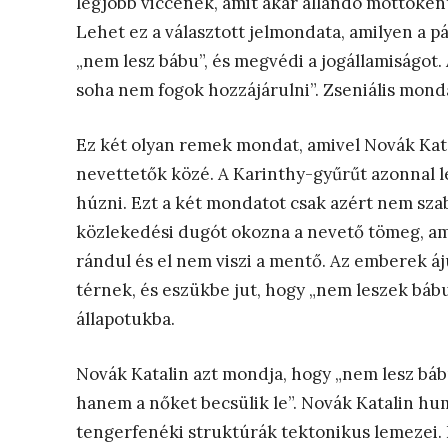
legjobb viccének, amit akár állandó mottóként 
Lehet ez a választott jelmondata, amilyen a p
„nem lesz bábu”, és megvédi a jogállamiságot.
soha nem fogok hozzájárulni”. Zseniális mond
Ez két olyan remek mondat, amivel Novák Kat
nevettetők közé. A Karinthy-gyűrűt azonnal le
húzni. Ezt a két mondatot csak azért nem sza
közlekedési dugót okozna a nevető tömeg, am
rándul és el nem viszi a mentő. Az emberek 
térnek, és eszükbe jut, hogy „nem leszek báb
állapotukba.
Novák Katalin azt mondja, hogy „nem lesz bábu
hanem a nőket becsülik le”. Novák Katalin hu
tengerfenéki struktúrák tektonikus lemezei. 