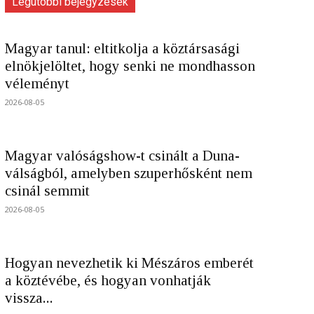
Legutóbbi bejegyzések
Magyar tanul: eltitkolja a köztársasági
elnökjelöltet, hogy senki ne mondhasson
véleményt
2026-08-05
Magyar valóságshow-t csinált a Duna-
válságból, amelyben szuperhősként nem
csinál semmit
2026-08-05
Hogyan nevezhetik ki Mészáros emberét
a köztévébe, és hogyan vonhatják
vissza...