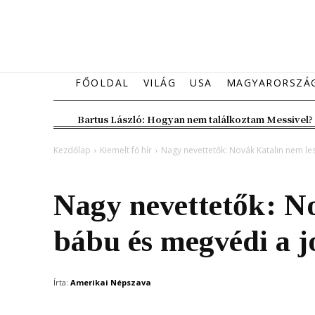
FŐOLDAL
VILÁG
USA
MAGYARORSZÁ
Bartus László: Hogyan nem találkoztam Messivel?
Kezdőlap
Kiemelt fő hír
Nagy nevettetők: Novák Katalin nem le
Kiemelt fő hír
Magyarország
Nagy nevettetők: N
bábu és megvédi a j
Írta:
Amerikai Népszava