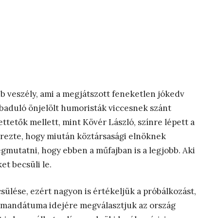
bb veszély, ami a megjátszott feneketlen jókedv
abaduló önjelölt humoristák viccesnek szánt
tetők mellett, mint Kövér László, színre lépett a
 érezte, hogy miután köztársasági elnöknek
egmutatni, hogy ebben a műfajban is a legjobb. Aki
et becsüli le.
sülése, ezért nagyon is értékeljük a próbálkozást,
i mandátuma idejére megválasztjuk az ország