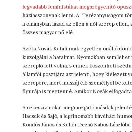
legvadabb feministákat megszégyenítő opuszát
háziasszonynak lenni. A “Terézanyuságom tör
irományban lázad az ellen a női szerep ellen,
összes magyar nő elé.
Azóta Novák Katalinnak egyetlen önálló dönt
kiszolgálni a hatalmat. Nyomokban sem lehet f
szereplő lett volna, s ennek köszönheti szédü
államfői posztjára azt jelenti, hogy kiélezett
szerepére, mert muszáj élő személlyel betölte
figurája is megtenné. Amikor Novák elfogadta a
A rekeszizmokat megmozgató másik kijelentés
Hacsek és Sajó, a legfinomabb kávéházi humor
Komlós János és Kellér Dezső Kabos Lászlóba é