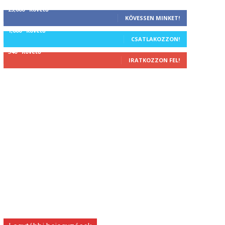
25,000
Követő
KÖVESSEN MINKET!
1,000
Követő
CSATLAKOZZON!
340
Követő
IRATKOZZON FEL!