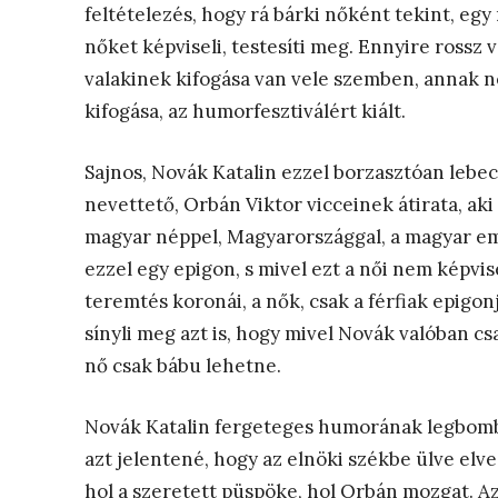
feltételezés, hogy rá bárki nőként tekint, egy
nőket képviseli, testesíti meg. Ennyire rossz
valakinek kifogása van vele szemben, annak
kifogása, az humorfesztiválért kiált.
Sajnos, Novák Katalin ezzel borzasztóan lebec
nevettető, Orbán Viktor vicceinek átirata, aki
magyar néppel, Magyarországgal, a magyar em
ezzel egy epigon, s mivel ezt a női nem képvis
teremtés koronái, a nők, csak a férfiak epigo
sínyli meg azt is, hogy mivel Novák valóban csa
nő csak bábu lehetne.
Novák Katalin fergeteges humorának legbomba
azt jelentené, hogy az elnöki székbe ülve elve
hol a szeretett püspöke, hol Orbán mozgat. Az