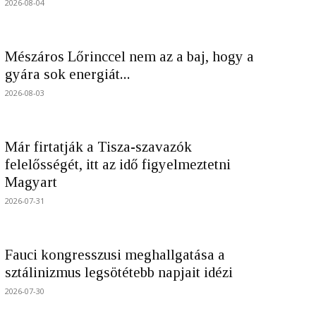
2026-08-04
Mészáros Lőrinccel nem az a baj, hogy a
gyára sok energiát...
2026-08-03
Már firtatják a Tisza-szavazók
felelősségét, itt az idő figyelmeztetni
Magyart
2026-07-31
Fauci kongresszusi meghallgatása a
sztálinizmus legsötétebb napjait idézi
2026-07-30