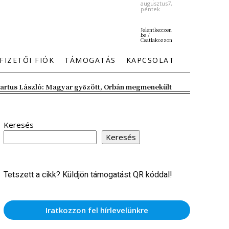
augusztus7,
péntek
Jelentkezzen
be /
Csatlakozzon
FIZETŐI FIÓK
TÁMOGATÁS
KAPCSOLAT
artus László: Magyar győzött, Orbán megmenekült
Keresés
Keresés
Tetszett a cikk? Küldjön támogatást QR kóddal!
Iratkozzon fel hírlevelünkre