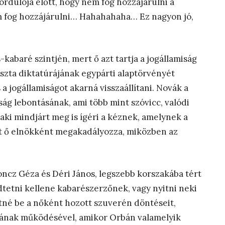
ordulója előtt, hogy nem fog hozzájárulni a
m fog hozzájárulni… Hahahahaha… Ez nagyon jó,
abaré szintjén, mert ő azt tartja a jogállamiság
szta diktatúrájának egypárti alaptörvényét
 jogállamiságot akarná visszaállítani. Novák a
iság lebontásának, ami több mint szóvicc, valódi
aki mindjárt meg is ígéri a kéznek, amelynek a
sát ő elnökként megakadályozza, miközben az
ncz Géza és Déri János, legszebb korszakába tért
dtetni kellene kabarészerzőnek, vagy nyitni neki
etné be a nőként hozott szuverén döntéseit,
rának működésével, amikor Orbán valamelyik