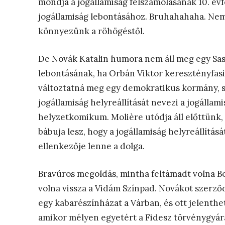
mondja a jogállamiság felszámolásának 10. évf
jogállamiság lebontásához. Bruhahahaha. Ne
könnyezünk a röhögéstől.
De Novák Katalin humora nem áll meg egy Sas-k
lebontásának, ha Orbán Viktor keresztényfasi
változtatná meg egy demokratikus kormány, s a
jogállamiság helyreállítását nevezi a jogállam
helyzetkomikum. Molière utódja áll előttünk, 
bábuja lesz, hogy a jogállamiság helyreállítá
ellenkezője lenne a dolga.
Bravúros megoldás, mintha feltámadt volna Bo
volna vissza a Vidám Színpad. Novákot szerző
egy kabarészínházat a Várban, és ott jelenth
amikor mélyen egyetért a Fidesz törvénygyá