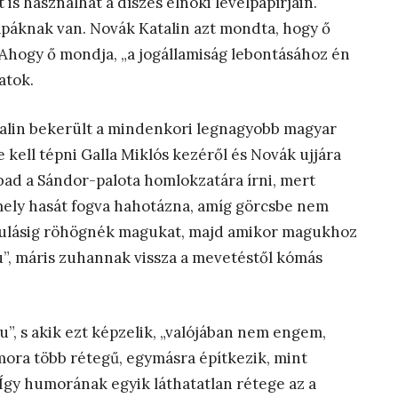
is használhat a díszes elnöki levélpapírjain.
ápáknak van. Novák Katalin azt mondta, hogy ő
 Ahogy ő mondja, „a jogállamiság lebontásához én
atok.
alin bekerült a mindenkori legnagyobb magyar
 kell tépni Galla Miklós kezéről és Novák ujjára
bad a Sándor-palota homlokzatára írni, mert
ely hasát fogva hahotázna, amíg görcsbe nem
ájulásig röhögnék magukat, majd amikor magukhoz
u”, máris zuhannak vissza a mevetéstől kómás
”, s akik ezt képzelik, „valójában nem engem,
mora több rétegű, egymásra építkezik, mint
Így humorának egyik láthatatlan rétege az a