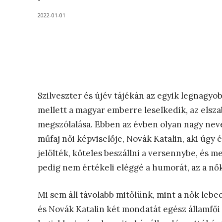
-
2022-01-01
Szilveszter és újév tájékán az egyik legnagyo
mellett a magyar emberre leselkedik, az elsz
megszólalása. Ebben az évben olyan nagy nevet
műfaj női képviselője, Novák Katalin, aki úgy
jelölték, köteles beszállni a versennybe, és m
pedig nem értékeli eléggé a humorát, az a nők
Mi sem áll távolabb mitőlünk, mint a nők lebec
és Novák Katalin két mondatát egész államfő