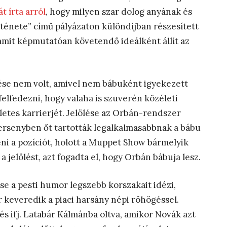
 írta arról
, hogy milyen szar dolog anyának és
ténete” című pályázaton különdíjban részesített
 amit képmutatóan követendő ideálként állít az
ése nem volt, amivel nem bábuként igyekezett
elfedezni, hogy valaha is szuverén közéleti
letes karrierjét. Jelölése az Orbán-rendszer
 versenyben őt tartották legalkalmasabbnak a bábu
ni a pozíciót, holott a Muppet Show bármelyik
 jelölést, azt fogadta el, hogy Orbán bábuja lesz.
e a pesti humor legszebb korszakait idézi,
 keveredik a piaci harsány népi röhögéssel.
s ifj. Latabár Kálmánba oltva, amikor Novák azt