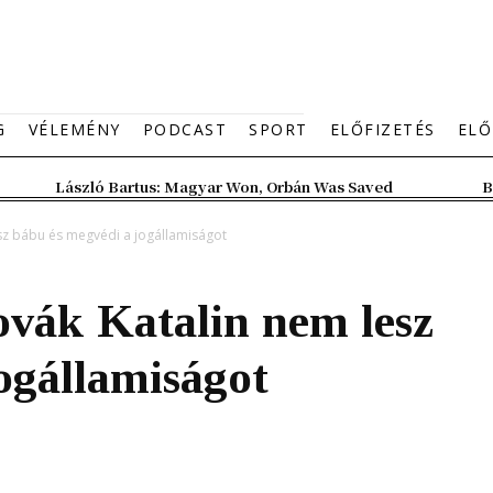
G
VÉLEMÉNY
PODCAST
SPORT
ELŐFIZETÉS
ELŐ
László Bartus: Magyar Won, Orbán Was Saved
B
sz bábu és megvédi a jogállamiságot
ovák Katalin nem lesz
ogállamiságot