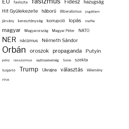
fasizmus
EU
Fidesz
hazugság
fasiszta
Hit Gyülekezete
háború
illiberalizmus
jogállam
lopás
korrupció
járvány
kereszténység
maffia
magyar
NATO
Magyarország
Magyar Péter
NER
Németh Sándor
nácizmus
Orbán
propaganda
oroszok
Putyin
szekta
pénz
rasszizmus
sajtószabadság
Soros
Trump
választás
Ukrajna
Szijjártó
Vélemény
vírus