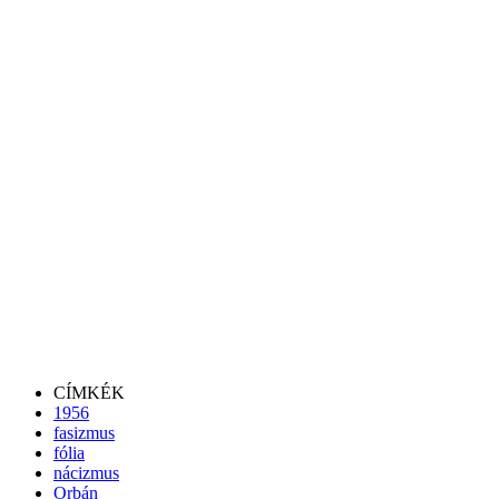
CÍMKÉK
1956
fasizmus
fólia
nácizmus
Orbán