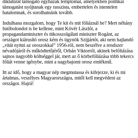
diktatúrát támogató egyházak templomai, amelyekben politikai
támogatást nyújtanak egy rasszista, embertelen és istentelen
hatalomnak, és sorolhatnánk tovább.
Indulhana mozgalom, hogy Te kit és mit fóliáznál be? Mert néhány
futóbolondot is be kellene, mint Kövér Lászlót, a
propagandaminiszter és titkosszolgálati miniszter Rogánt, az
országot kiárusító orosz kém és ügynök Szijjártót, aki nem hajlandó
„vitát nyitni az oroszokkal” 1956-ról, nem beszélve a rendszer
névadójáról és működtetőjéről, Orbán Viktorról, akinek befóliázása
sajnos nagyobb költséggel jár, mert az ő körbefóliázása több tekercs
fóliát venne igénybe, mint a nagybajomi orosz emlékmű.
Itt az idő, hogy a magyar nép megmutassa és kifejezze, ki és mi
ártalmas, veszélyes Magyarországra, mitől kell megvédeni az
országot. Hajrá!