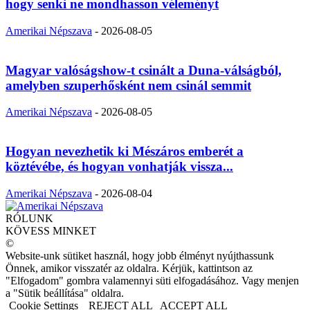
hogy senki ne mondhasson véleményt
Amerikai Népszava
-
2026-08-05
Magyar valóságshow-t csinált a Duna-válságból,
amelyben szuperhősként nem csinál semmit
Amerikai Népszava
-
2026-08-05
Hogyan nevezhetik ki Mészáros emberét a
köztévébe, és hogyan vonhatják vissza...
Amerikai Népszava
-
2026-08-04
RÓLUNK
KÖVESS MINKET
©
Website-unk sütiket használ, hogy jobb élményt nyújthassunk
Önnek, amikor visszatér az oldalra. Kérjük, kattintson az
"Elfogadom" gombra valamennyi süti elfogadásához. Vagy menjen
a "Sütik beállítása" oldalra.
Cookie Settings
REJECT ALL
ACCEPT ALL