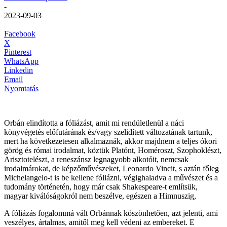
-
2023-09-03
Facebook
X
Pinterest
WhatsApp
Linkedin
Email
Nyomtatás
Orbán elindította a fóliázást, amit mi rendületlenül a náci
könyvégetés előfutárának és/vagy szelidített változatának tartunk,
mert ha következetesen alkalmaznák, akkor majdnem a teljes ókori
görög és római irodalmat, köztük Platónt, Homéroszt, Szophoklészt,
Arisztotelészt, a reneszánsz legnagyobb alkotóit, nemcsak
irodalmárokat, de képzőművészeket, Leonardo Vincit, s aztán főleg
Michelangelo-t is be kellene fóliázni, végighaladva a művészet és a
tudomány történetén, hogy már csak Shakespeare-t említsük,
magyar kiválóságokról nem beszélve, egészen a Himnuszig,
A fóliázás fogalommá vált Orbánnak köszönhetően, azt jelenti, ami
veszélyes, ártalmas, amitől meg kell védeni az embereket. E