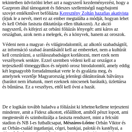
tekintetben üdvözölni lehet azt a nagyszerű kezdeményezést, hogy a
Gazprom által támogatott és fideszes szellemiségű nagybajomi
szovjet emlékművet befóliázta
Keresztény Zoltán hazafias akativista
(írjuk le a nevét, mert ez az ember megtalálta a módját, hogyan lehet
és kell Orbán fasiszta diktatúrája ellen tiltakozni). Az akció
nagyszerű, és kifejezi az orbáni fóliázás lényegét: ami káros az
országban, azok nem a melegek, és a könyvek, hanem az oroszok.
Védeni nem a magyar- és világirodalomtól, az alkotói szabadságtól,
az információ szabad áramlásától kell az embereket, nem a kultúrát
kell cenzúrázni, a szólásszabadságot korlátozni, mert ezek nem
veszélyesek senkire. Ezzel szemben védeni kell az országot a
terjeszkedő tömeggyilkos és népirtó orosz birodalomtól, amely eddig
két legnagyobb forradalmunkat verte le és gyalázta meg, és
amelynek vezetője Magyarország jelenlegi diktátorának bálványa
(barátot nem írhatunk, mert ezeknek nincsenek barátaik), üzlettársa
és bűntársa. Ez a veszélyes, ettől kell óvni a hazát.
De e logikán tovább haladva a fóliázást ki lehetne/kellene terjeszteni
mindenre, amit a Fidesz alkotott, előállított, amiből pénzt lopott, ami
megtestesíti és szimbolizálja a fasiszta rendszert, mint a felcsúti
stadion és NB I-es futballcsapat,
Mészáros Lőrinc
Orbán Viktor és
az Orbán-család ingatlanjai, cégei, bankjai, palotái és kastélyai, a