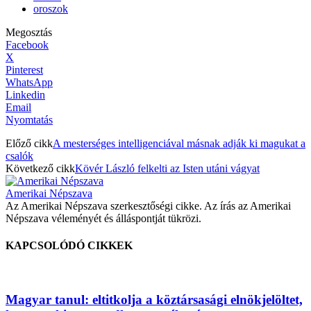
oroszok
Megosztás
Facebook
X
Pinterest
WhatsApp
Linkedin
Email
Nyomtatás
Előző cikk
A mesterséges intelligenciával másnak adják ki magukat a
csalók
Következő cikk
Kövér László felkelti az Isten utáni vágyat
Amerikai Népszava
Az Amerikai Népszava szerkesztőségi cikke. Az írás az Amerikai
Népszava véleményét és álláspontját tükrözi.
KAPCSOLÓDÓ CIKKEK
Magyar tanul: eltitkolja a köztársasági elnökjelöltet,