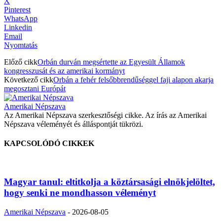
X
Pinterest
WhatsApp
Linkedin
Email
Nyomtatás
Előző cikk
Orbán durván megsértette az Egyesült Államok
kongresszusát és az amerikai kormányt
Következő cikk
Orbán a fehér felsőbbrendűséggel faji alapon akarja
megosztani Európát
Amerikai Népszava
Az Amerikai Népszava szerkesztőségi cikke. Az írás az Amerikai
Népszava véleményét és álláspontját tükrözi.
KAPCSOLÓDÓ CIKKEK
Magyar tanul: eltitkolja a köztársasági elnökjelöltet,
hogy senki ne mondhasson véleményt
Amerikai Népszava
-
2026-08-05