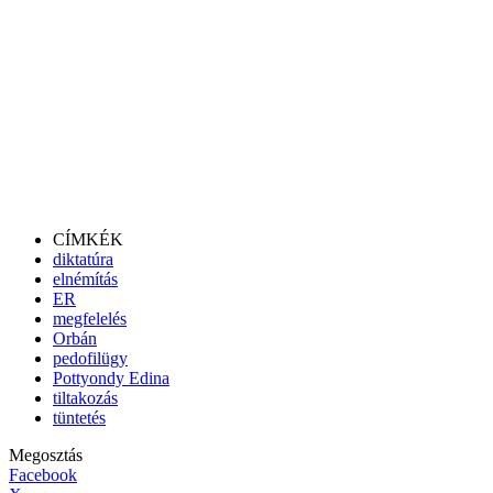
CÍMKÉK
diktatúra
elnémítás
ER
megfelelés
Orbán
pedofilügy
Pottyondy Edina
tiltakozás
tüntetés
Megosztás
Facebook