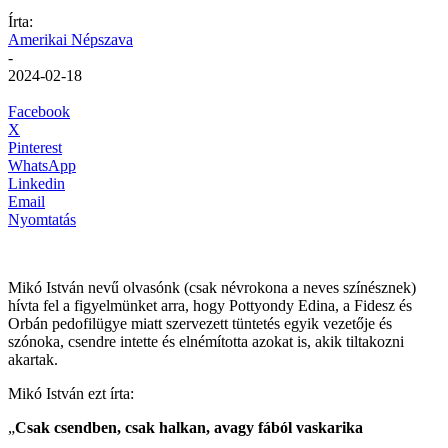
Írta:
Amerikai Népszava
-
2024-02-18
Facebook
X
Pinterest
WhatsApp
Linkedin
Email
Nyomtatás
Mikó István nevű olvasónk (csak névrokona a neves színésznek)
hívta fel a figyelmünket arra, hogy Pottyondy Edina, a Fidesz és
Orbán pedofilügye miatt szervezett tüntetés egyik vezetője és
szónoka, csendre intette és elnémította azokat is, akik tiltakozni
akartak.
Mikó István ezt írta:
„
Csak csendben, csak halkan, avagy fából vaskarika