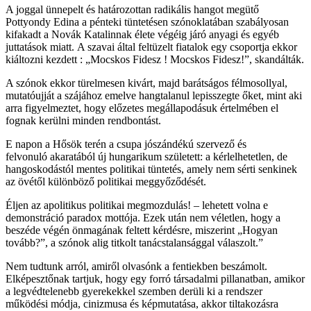
A joggal ünnepelt és határozottan radikális hangot megütő
Pottyondy Edina a pénteki tüntetésen szónoklatában szabályosan
kifakadt a Novák Katalinnak élete végéig járó anyagi és egyéb
juttatások miatt. A szavai által feltüzelt fiatalok egy csoportja ekkor
kiáltozni kezdett : „Mocskos Fidesz ! Mocskos Fidesz!”, skandálták.
A szónok ekkor türelmesen kivárt, majd barátságos félmosollyal,
mutatóujját a szájához emelve hangtalanul lepisszegte őket, mint aki
arra figyelmeztet, hogy előzetes megállapodásuk értelmében el
fognak kerülni minden rendbontást.
E napon a Hősök terén a csupa jószándékú szervező és
felvonuló akaratából új hungarikum született: a kérlelhetetlen, de
hangoskodástól mentes politikai tüntetés, amely nem sérti senkinek
az övétől különböző politikai meggyőződését.
Éljen az apolitikus politikai megmozdulás! – lehetett volna e
demonstráció paradox mottója. Ezek után nem véletlen, hogy a
beszéde végén önmagának feltett kérdésre, miszerint „Hogyan
tovább?”, a szónok alig titkolt tanácstalansággal válaszolt.”
Nem tudtunk arról, amiről olvasónk a fentiekben beszámolt.
Elképesztőnak tartjuk, hogy egy forró társadalmi pillanatban, amikor
a legvédtelenebb gyerekekkel szemben derüli ki a rendszer
működési módja, cinizmusa és képmutatása, akkor tiltakozásra