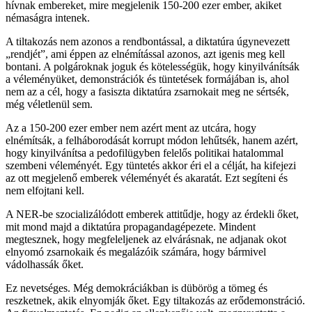
hívnak embereket, mire megjelenik 150-200 ezer ember, akiket
némaságra intenek.
A tiltakozás nem azonos a rendbontással, a diktatúra úgynevezett
„rendjét”, ami éppen az elnémítással azonos, azt igenis meg kell
bontani. A polgároknak joguk és kötelességük, hogy kinyilvánítsák
a véleményüket, demonstrációk és tüntetések formájában is, ahol
nem az a cél, hogy a fasiszta diktatúra zsarnokait meg ne sértsék,
még véletlenül sem.
Az a 150-200 ezer ember nem azért ment az utcára, hogy
elnémítsák, a felháborodását korrupt módon lehűtsék, hanem azért,
hogy kinyilvánítsa a pedofilügyben felelős politikai hatalommal
szembeni véleményét. Egy tüntetés akkor éri el a célját, ha kifejezi
az ott megjelenő emberek véleményét és akaratát. Ezt segíteni és
nem elfojtani kell.
A NER-be szocializálódott emberek attitűdje, hogy az érdekli őket,
mit mond majd a diktatúra propagandagépezete. Mindent
megtesznek, hogy megfeleljenek az elvárásnak, ne adjanak okot
elnyomó zsarnokaik és megalázóik számára, hogy bármivel
vádolhassák őket.
Ez nevetséges. Még demokráciákban is dübörög a tömeg és
reszketnek, akik elnyomják őket. Egy tiltakozás az erődemonstráció.