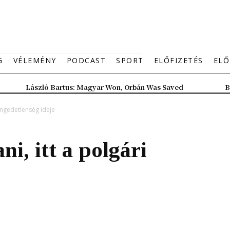
G
VÉLEMÉNY
PODCAST
SPORT
ELŐFIZETÉS
ELŐ
László Bartus: Magyar Won, Orbán Was Saved
B
 engedetlenség ideje
ni, itt a polgári