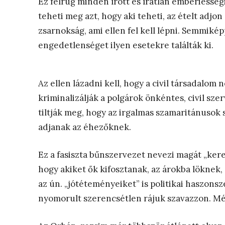
Ez felrúg minden írott és íratlan emberiesség
teheti meg azt, hogy aki teheti, az ételt adjo
zsarnokság, ami ellen fel kell lépni. Semmikép
engedetlenséget ilyen esetekre találták ki.
Az ellen lázadni kell, hogy a civil társadalom 
kriminalizálják a polgárok önkéntes, civil sze
tiltják meg, hogy az irgalmas szamaritánusok 
adjanak az éhezőknek.
Ez a fasiszta bűnszervezet nevezi magát „ker
hogy akiket ők kifosztanak, az árokba löknek
az ún. „jótéteményeiket” is politikai haszonsze
nyomorult szerencsétlen rájuk szavazzon. Mé