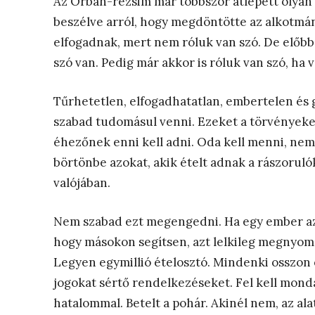
Az Orbán-rezsim már többször átlépett olyan
beszélve arról, hogy megdöntötte az alkotmá
elfogadnak, mert nem róluk van szó. De előbb
szó van. Pedig már akkor is róluk van szó, ha 
Tűrhetetlen, elfogadhatatlan, embertelen és
szabad tudomásul venni. Ezeket a törvényeke
éhezőnek enni kell adni. Oda kell menni, nem s
börtönbe azokat, akik ételt adnak a rászoruló
valójában.
Nem szabad ezt megengedni. Ha egy ember azt
hogy másokon segítsen, azt lelkileg megnyomorít
Legyen egymillió ételosztó. Mindenki osszon 
jogokat sértő rendelkezéseket. Fel kell mond
hatalommal. Betelt a pohár. Akinél nem, az alat