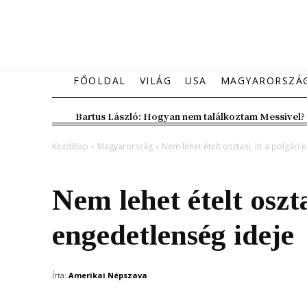
FŐOLDAL
VILÁG
USA
MAGYARORSZÁ
Bartus László: Hogyan nem találkoztam Messivel?
Kezdőlap
Magyarország
Nem lehet ételt osztani, itt a polgári
Magyarország
Nem lehet ételt oszta
engedetlenség ideje
Írta:
Amerikai Népszava