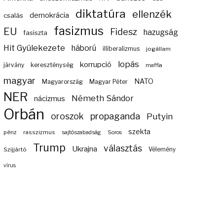
diktatúra
ellenzék
demokrácia
csalás
fasizmus
EU
Fidesz
hazugság
fasiszta
Hit Gyülekezete
háború
illiberalizmus
jogállam
lopás
korrupció
járvány
kereszténység
maffia
magyar
NATO
Magyarország
Magyar Péter
NER
Németh Sándor
nácizmus
Orbán
propaganda
oroszok
Putyin
szekta
pénz
rasszizmus
sajtószabadság
Soros
Trump
választás
Ukrajna
Szijjártó
Vélemény
vírus