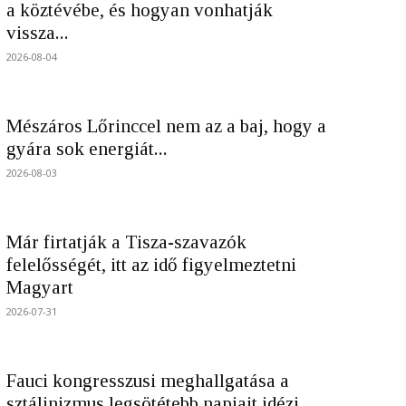
a köztévébe, és hogyan vonhatják
vissza...
2026-08-04
Mészáros Lőrinccel nem az a baj, hogy a
gyára sok energiát...
2026-08-03
Már firtatják a Tisza-szavazók
felelősségét, itt az idő figyelmeztetni
Magyart
2026-07-31
Fauci kongresszusi meghallgatása a
sztálinizmus legsötétebb napjait idézi