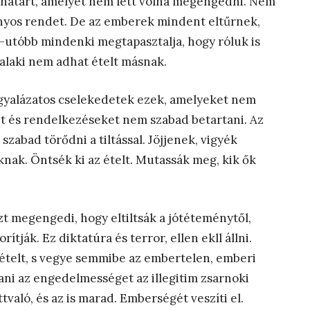
 határt, amelyet nem lett volna megengedni. Nem
nyos rendet. De az emberek mindent eltűrnek,
-utóbb mindenki megtapasztalja, hogy róluk is
valaki nem adhat ételt másnak.
 gyalázatos cselekedetek ezek, amelyeket nem
t és rendelkezéseket nem szabad betartani. Az
zabad törődni a tiltással. Jöjjenek, vigyék
knak. Öntsék ki az ételt. Mutassák meg, kik ők
 megengedi, hogy eltiltsák a jótéteménytől,
ják. Ez diktatúra és terror, ellen ekll állni.
ételt, s vegye semmibe az embertelen, emberi
ani az engedelmességet az illegitim zsarnoki
tvaló, és az is marad. Emberségét veszíti el.