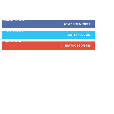
25,000
Követő
KÖVESSEN MINKET!
1,000
Követő
CSATLAKOZZON!
340
Követő
IRATKOZZON FEL!