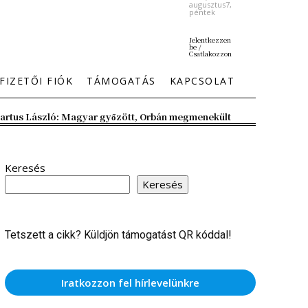
augusztus7,
péntek
Jelentkezzen
be /
Csatlakozzon
FIZETŐI FIÓK
TÁMOGATÁS
KAPCSOLAT
artus László: Magyar győzött, Orbán megmenekült
Keresés
Keresés
Tetszett a cikk? Küldjön támogatást QR kóddal!
Iratkozzon fel hírlevelünkre