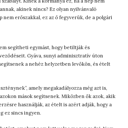
i szabályt. Kinek a kormánya ez, ha a nép nem
n annak, akinek nincs? Ez olyan nyilvánvaló
p nem erőszakkal, ez az ő fegyverük, de a polgári
nem segítheti egymást, hogy betiltják és
rveződéseit. Gyáva, sunyi adminisztratív úton
segítsenek a nehéz helyzetben levőkön, és ételt
eszténynek”, amely megakadályozza még azt is,
, azokon mások segítsenek. Miközben ők azok, akik
rzésre használják, az ételt is azért adják, hogy a
g ez sincs ingyen.