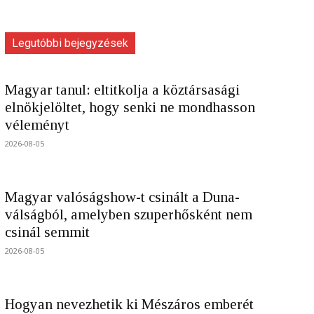
Legutóbbi bejegyzések
Magyar tanul: eltitkolja a köztársasági
elnökjelöltet, hogy senki ne mondhasson
véleményt
2026-08-05
Magyar valóságshow-t csinált a Duna-
válságból, amelyben szuperhősként nem
csinál semmit
2026-08-05
Hogyan nevezhetik ki Mészáros emberét