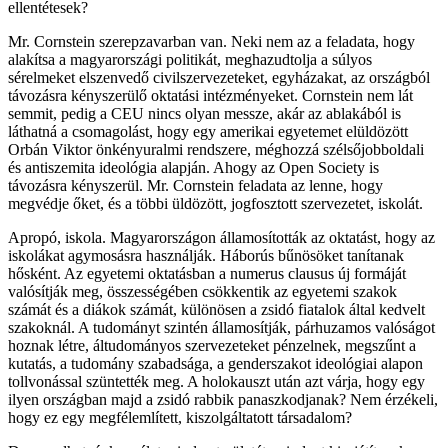
ellentétesek?
Mr. Cornstein szerepzavarban van. Neki nem az a feladata, hogy
alakítsa a magyarországi politikát, meghazudtolja a súlyos
sérelmeket elszenvedő civilszervezeteket, egyházakat, az országból
távozásra kényszerülő oktatási intézményeket. Cornstein nem lát
semmit, pedig a CEU nincs olyan messze, akár az ablakából is
láthatná a csomagolást, hogy egy amerikai egyetemet elüldözött
Orbán Viktor önkényuralmi rendszere, méghozzá szélsőjobboldali
és antiszemita ideológia alapján. Ahogy az Open Society is
távozásra kényszerül. Mr. Cornstein feladata az lenne, hogy
megvédje őket, és a többi üldözött, jogfosztott szervezetet, iskolát.
Apropó, iskola. Magyarországon államosították az oktatást, hogy az
iskolákat agymosásra használják. Háborús bűnösöket tanítanak
hősként. Az egyetemi oktatásban a numerus clausus új formáját
valósítják meg, összességében csökkentik az egyetemi szakok
számát és a diákok számát, különösen a zsidó fiatalok által kedvelt
szakoknál. A tudományt szintén államosítják, párhuzamos valóságot
hoznak létre, áltudományos szervezeteket pénzelnek, megszűnt a
kutatás, a tudomány szabadsága, a genderszakot ideológiai alapon
tollvonással szüntették meg. A holokauszt után azt várja, hogy egy
ilyen országban majd a zsidó rabbik panaszkodjanak? Nem érzékeli,
hogy ez egy megfélemlített, kiszolgáltatott társadalom?