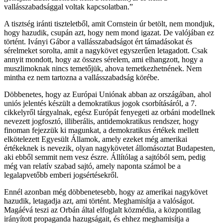
vallásszabadsággal voltak kapcsolatban.”
A tisztség iránti tiszteletből, amit Cornstein úr betölt, nem mondjuk,
hogy hazudik, csupán azt, hogy nem mond igazat. De valójában ez
történt. Iványi Gábor a vallásszabadságot ért támadásokat és
sérelmeket sorolta, amit a nagykövet egyszerűen letagadott. Csak
annyit mondott, hogy az összes sérelem, ami elhangzott, hogy a
muszlimoknak nincs temetőjük, ahova temetkezhetnének. Nem
mintha ez nem tartozna a vallásszabadság körébe.
Döbbenetes, hogy az Európai Uniónak abban az országában, ahol
uniós jelentés készült a demokratikus jogok csorbításáról, a 7.
cikkelyről tárgyalnak, egész Európát fenyegeti az orbáni modellnek
nevezett jogfosztó, illiberális, antidemokratikus rendszer, hogy
finoman fejezzük ki magunkat, a demokratikus értékek mellett
elkötelezett Egyesült Államok, amely ezeket még amerikai
értékeknek is nevezik, olyan nagykövetet állomásoztat Budapesten,
aki ebből semmit nem vesz észre. Állítólag a sajtóból sem, pedig
még van relatív szabad sajtó, amely naponta számol be a
legalapvetőbb emberi jogsértésekről.
Ennél azonban még döbbenetesebb, hogy az amerikai nagykövet
hazudik, letagadja azt, ami történt. Meghamisítja a valóságot.
Magáévá teszi az Orbán által elfoglalt közmédia, a központilag
irányított propaganda hazugságait, és ehhez meghamisítja a