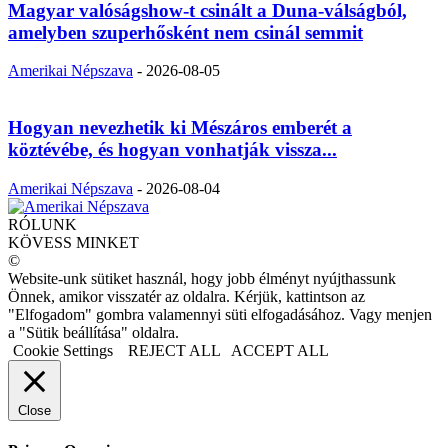
Magyar valóságshow-t csinált a Duna-válságból,
amelyben szuperhősként nem csinál semmit
Amerikai Népszava
-
2026-08-05
Hogyan nevezhetik ki Mészáros emberét a
köztévébe, és hogyan vonhatják vissza...
Amerikai Népszava
-
2026-08-04
RÓLUNK
KÖVESS MINKET
©
Website-unk sütiket használ, hogy jobb élményt nyújthassunk
Önnek, amikor visszatér az oldalra. Kérjük, kattintson az
"Elfogadom" gombra valamennyi süti elfogadásához. Vagy menjen
a "Sütik beállítása" oldalra.
Cookie Settings
REJECT ALL
ACCEPT ALL
Close