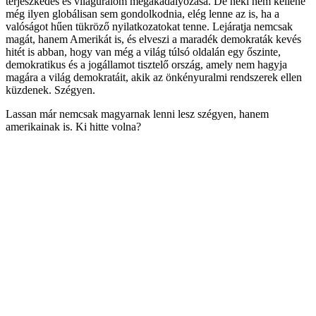
terjeszkedés és világuralom megakadályozása. De neki nem kellene
még ilyen globálisan sem gondolkodnia, elég lenne az is, ha a
valóságot hűen tükröző nyilatkozatokat tenne. Lejáratja nemcsak
magát, hanem Amerikát is, és elveszi a maradék demokraták kevés
hitét is abban, hogy van még a világ túlsó oldalán egy őszinte,
demokratikus és a jogállamot tisztelő ország, amely nem hagyja
magára a világ demokratáit, akik az önkényuralmi rendszerek ellen
küzdenek. Szégyen.
Lassan már nemcsak magyarnak lenni lesz szégyen, hanem
amerikainak is. Ki hitte volna?