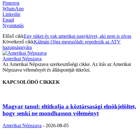
Pinterest
WhatsApp
Linkedin
Email
Nyomtatás
Előző cikk
Egy süket és vak amerikai nagykövet, aki nem is olvas
Következő cikk
Kálmán Olga megszólalt: repedezik az ATV
hazugsággyára
Amerikai Népszava
Az Amerikai Népszava szerkesztőségi cikke. Az írás az Amerikai
Népszava véleményét és álláspontját tükrözi.
KAPCSOLÓDÓ CIKKEK
Magyar tanul: eltitkolja a köztársasági elnökjelöltet,
hogy senki ne mondhasson véleményt
Amerikai Népszava
-
2026-08-05