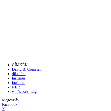
CÍMKÉK
David B. Cornstein
diktatúra
fasizmus
jogállam
NER
vallásszabadság
Megosztás
Facebook
X