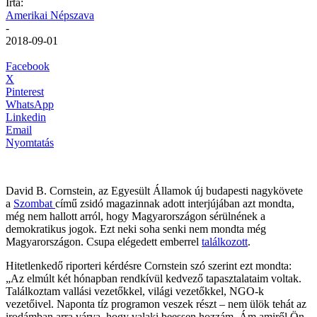
Írta:
Amerikai Népszava
-
2018-09-01
Facebook
X
Pinterest
WhatsApp
Linkedin
Email
Nyomtatás
David B. Cornstein, az Egyesült Államok új budapesti nagykövete
a
Szombat
című zsidó magazinnak adott interjújában azt mondta,
még nem hallott arról, hogy Magyarországon sérülnének a
demokratikus jogok. Ezt neki soha senki nem mondta még
Magyarországon. Csupa elégedett emberrel
találkozott
.
Hitetlenkedő riporteri kérdésre Cornstein szó szerint ezt mondta:
„Az elmúlt két hónapban rendkívül kedvező tapasztalataim voltak.
Találkoztam vallási vezetőkkel, világi vezetőkkel, NGO-k
vezetőivel. Naponta tíz programon veszek részt – nem ülök tehát az
irodámban arra várva, hogy valaki beessen hozzám. Ám amiről Ön