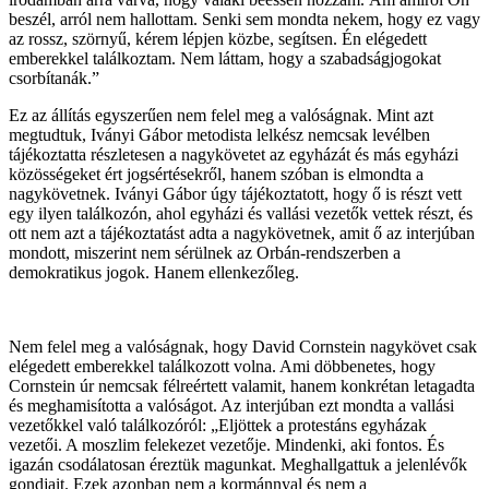
beszél, arról nem hallottam. Senki sem mondta nekem, hogy ez vagy
az rossz, szörnyű, kérem lépjen közbe, segítsen. Én elégedett
emberekkel találkoztam. Nem láttam, hogy a szabadságjogokat
csorbítanák.”
Ez az állítás egyszerűen nem felel meg a valóságnak. Mint azt
megtudtuk, Iványi Gábor metodista lelkész nemcsak levélben
tájékoztatta részletesen a nagykövetet az egyházát és más egyházi
közösségeket ért jogsértésekről, hanem szóban is elmondta a
nagykövetnek. Iványi Gábor úgy tájékoztatott, hogy ő is részt vett
egy ilyen találkozón, ahol egyházi és vallási vezetők vettek részt, és
ott nem azt a tájékoztatást adta a nagykövetnek, amit ő az interjúban
mondott, miszerint nem sérülnek az Orbán-rendszerben a
demokratikus jogok. Hanem ellenkezőleg.
Nem felel meg a valóságnak, hogy David Cornstein nagykövet csak
elégedett emberekkel találkozott volna. Ami döbbenetes, hogy
Cornstein úr nemcsak félreértett valamit, hanem konkrétan letagadta
és meghamisította a valóságot. Az interjúban ezt mondta a vallási
vezetőkkel való találkozóról: „Eljöttek a protestáns egyházak
vezetői. A moszlim felekezet vezetője. Mindenki, aki fontos. És
igazán csodálatosan éreztük magunkat. Meghallgattuk a jelenlévők
gondjait. Ezek azonban nem a kormánnyal és nem a