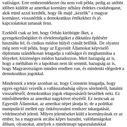
valóságot. Erre emberemlékezet óta nem volt példa, pedig az utóbbi
időben küldött az amerikai kormány néhány érdekes csodabogarat,
akik mind azzal kezdték, hogy ők majd „kezelik” a magyar
kormányt, visszatérítik a demokratikus értékekhez és jó
kapcsolatokat tartanak fenn.
Ezekből csak az lett, hogy Orbán kiröhögte őket, a
gyengekezűségüket és elvtelenségüket a diktatúra építésére
használta fel, és cinikus módon hülyét csinált belőlük. De olyanra
még nem volt példa, hogy az Egyesült Államokat képviselő
diplomata szándékosan letagadja a valóságot és meghamisítsa a
tényeket, közönséges módon hazudozzon. Mert hazugság az is,
hogy a médiában és a lapokban nem lát semmit, hazugság az is,
hogy Magyarországon minden rendben van, és mindenki elégedett a
demokratikus jogokkal.
Mindennek a teteje azonban az, hogy Cornstein letagadja, hogy
egyes egyházi vezetők a vallásszabadság súlyos sérelméről, hatalmi
visszaélésről, demokratikus jogok eltaposásáról beszéltek neki. Ez
minősíthetetlen az amerikai nagykövet részéről. Ez nemcsak az
Egyesült Államokat, az amerikai népet járatja le, de a politikai
manipuláció mellett egy önkényuralmi rendszer takargatását,
védelmezését jelenti. Milyen jelentéseket küld a kormányának ez az
ember, ha a magyarok arcába képes hazudni, valótlanságokat
állítani, olyanokat, amelyek a mindennapi tapasztalatukkal