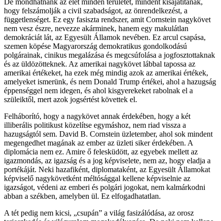
De mondhatnánk az élet minden területét, mindent kisajátítanak,
hogy felszámolják a civil szabadságot, az önrendelkezést, a
függetlenséget. Ez egy fasiszta rendszer, amit Cornstein nagykövet
nem vesz észre, nevezze akárminek, hanem egy makulátlan
demokráciát lát, az Egyesült Államok nevében. Ez arcul csapása,
szemen köpése Magyarország demokratikus gondolkodású
polgárainak, cinikus megalázása és megcsúfolása a jogfosztottaknak
és az üldözötteknek. Az amerikai nagykövet lábbal tapossa az
amerikai értékeket, ha ezek még mindig azok az amerikai értékek,
amelyeket ismerünk, és nem Donald Trump értékei, ahol a hazugság
éppenséggel nem idegen, és ahol kisgyerekeket rabolnak el a
szüleiktől, mert azok jogsértést követtek el.
Felháborító, hogy a nagykövet annak érdekében, hogy a két
illiberális politikust közelítse egymáshoz, nem riad vissza a
hazugságtól sem. David B. Cornstein üzletember, ahol sok mindent
megengedhet magának az ember az üzleti siker érdekében. A
diplomácia nem ez. Amire ő felesküdött, az egyebek mellett az
igazmondás, az igazság és a jog képviselete, nem az, hogy eladja a
portékáját. Neki hazafiként, diplomataként, az Egyesült Államokat
képviselő nagykövetként méltósággal kellene képviselnie az
igazságot, védeni az emberi és polgári jogokat, nem kalmárkodni
abban a székben, amelyben ül. Ez elfogadhatatlan.
A tét pedig nem kicsi, „csupán” a világ fasizálódása, az orosz