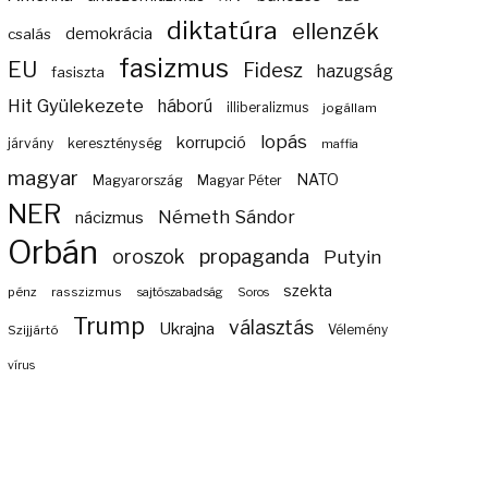
diktatúra
ellenzék
demokrácia
csalás
fasizmus
EU
Fidesz
hazugság
fasiszta
Hit Gyülekezete
háború
illiberalizmus
jogállam
lopás
korrupció
járvány
kereszténység
maffia
magyar
NATO
Magyarország
Magyar Péter
NER
Németh Sándor
nácizmus
Orbán
propaganda
oroszok
Putyin
szekta
pénz
rasszizmus
sajtószabadság
Soros
Trump
választás
Ukrajna
Szijjártó
Vélemény
vírus