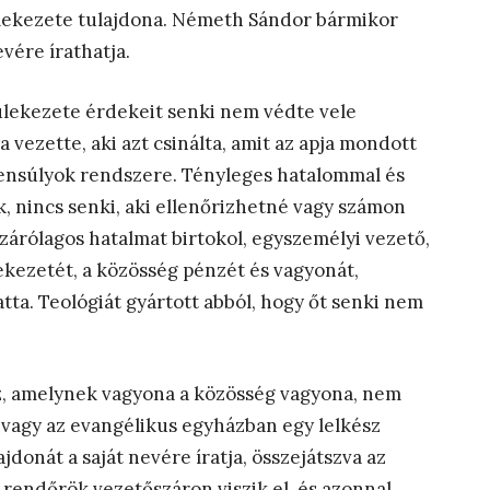
ülekezete tulajdona. Németh Sándor bármikor
evére írathatja.
ülekezete érdekeit senki nem védte vele
 vezette, aki azt csinálta, amit az apja mondott
lensúlyok rendszere. Tényleges hatalommal és
, nincs senki, aki ellenőrizhetné vagy számon
rólagos hatalmat birtokol, egyszemélyi vezető,
lekezetét, a közösség pénzét és vagyonát,
tta. Teológiát gyártott abból, hogy őt senki nem
áz, amelynek vagyona a közösség vagyona, nem
vagy az evangélikus egyházban egy lelkész
donát a saját nevére íratja, összejátszva az
 rendőrök vezetőszáron viszik el, és azonnal