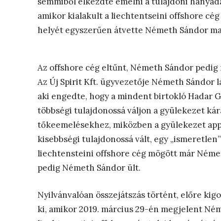
semmiből elkezdte emelni a tulajdoni hányadát 
amikor kialakult a liechtentseini offshore cég
helyét egyszerűen átvette Németh Sándor m
Az offshore cég eltűnt, Németh Sándor pedig
Az Új Spirit Kft. ügyvezetője Németh Sándor 
aki engedte, hogy a mindent birtokló Hadar Go
többségi tulajdonossá váljon a gyülekezet kár
tőkeemelésekhez, miközben a gyülekezet appo
kisebbségi tulajdonossá vált, egy „ismeretlen
liechtensteini offshore cég mögött már Németh S
pedig Németh Sándor ült.
Nyilvánvalóan összejátszás történt, előre kigo
ki, amikor 2019. március 29-én megjelent Ném