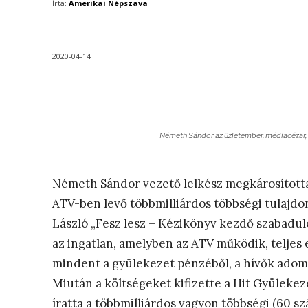
Írta:
Amerikai Népszava
-
2020-04-14
Németh Sándor az üzletember, médiacézár,
Németh Sándor vezető lelkész megkárosította
ATV-ben levő többmilliárdos többségi tulajdoná
László „Fesz lesz – Kézikönyv kezdő szabadu
az ingatlan, amelyben az ATV működik, teljes 
mindent a gyülekezet pénzéből, a hívők adomán
Miután a költségeket kifizette a Hit Gyüleke
íratta a többmilliárdos vagyon többségi (60 sz