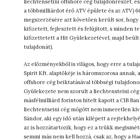
liechtensetini offshore cég tulajdonrészét, 
a többmilliárdot érő ATV épülete és az ATV) 60
megszerzésére azt követően került sor, hogy
kifizetett, fejlesztett és felújított, s mind
kifizettetett a Hit Gyülekezetével, majd beült
tulajdonát).
Az előzményekből is világos, hogy erre a tula
Spirit Kft. alaptőkéje is háromszorosa annak
offshore cég beiktatásával többségi tulajdonos
Gyülekezete nem szorult a liechtensteini cég 
másfélmilliárd forintos hitelt kapott a CIB B
liechtentseini cég mögött nem ismeretlen kí
Sándor, aki egy idő után kilépett a rejtekhelyé
az is hozzátartozik, hogy ez a trükk megisméte
semmi más nem kell hozzá, csak az, hogy a Ha