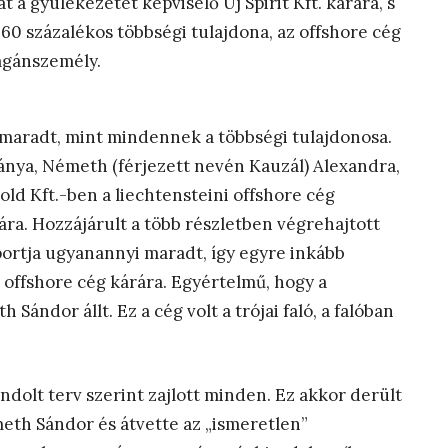
a gyülekezetet képviselő Új Spirit Kft. kárára, s
 60 százalékos többségi tulajdona, az offshore cég
agánszemély.
 maradt, mint mindennek a többségi tulajdonosa.
lánya, Németh (férjezett nevén Kauzál) Alexandra,
ld Kft.-ben a liechtensteini offshore cég
ára. Hozzájárult a több részletben végrehajtott
rtja ugyanannyi maradt, így egyre inkább
” offshore cég kárára. Egyértelmű, hogy a
ándor állt. Ez a cég volt a trójai faló, a falóban
ndolt terv szerint zajlott minden. Ez akkor derült
eth Sándor és átvette az „ismeretlen”