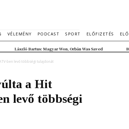
G
VÉLEMÉNY
PODCAST
SPORT
ELŐFIZETÉS
ELŐ
László Bartus: Magyar Won, Orbán Was Saved
B
ATV-ben levő többségi tulajdonát
últa a Hit
n levő többségi