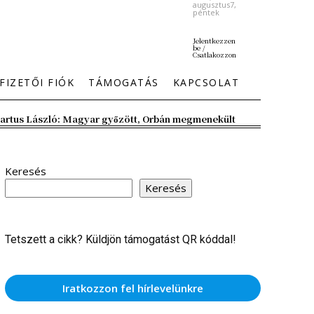
augusztus7,
péntek
Jelentkezzen
be /
Csatlakozzon
FIZETŐI FIÓK
TÁMOGATÁS
KAPCSOLAT
artus László: Magyar győzött, Orbán megmenekült
Keresés
Keresés
Tetszett a cikk? Küldjön támogatást QR kóddal!
Iratkozzon fel hírlevelünkre