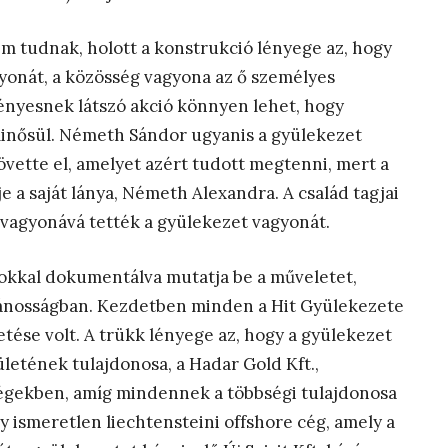
m tudnak, holott a konstrukció lényege az, hogy
yonát, a közösség vagyona az ő személyes
vényesnek látszó akció könnyen lehet, hogy
nősül. Németh Sándor ugyanis a gyülekezet
övette el, amelyet azért tudott megtenni, mert a
 a saját lánya, Németh Alexandra. A család tagjai
vagyonává tették a gyülekezet vagyonát.
írokkal dokumentálva mutatja be a műveletet,
vánosságban. Kezdetben minden a Hit Gyülekezete
tése volt. A trükk lényege az, hogy a gyülekezet
letének tulajdonosa, a Hadar Gold Kft.,
cégekben, amíg mindennek a többségi tulajdonosa
y ismeretlen liechtensteini offshore cég, amely a