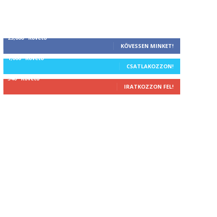
25,000
Követő
KÖVESSEN MINKET!
1,000
Követő
CSATLAKOZZON!
340
Követő
IRATKOZZON FEL!