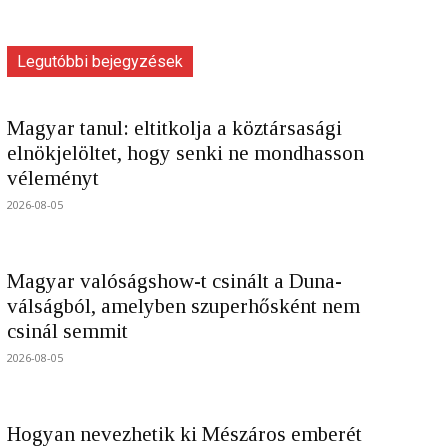
Legutóbbi bejegyzések
Magyar tanul: eltitkolja a köztársasági
elnökjelöltet, hogy senki ne mondhasson
véleményt
2026-08-05
Magyar valóságshow-t csinált a Duna-
válságból, amelyben szuperhősként nem
csinál semmit
2026-08-05
Hogyan nevezhetik ki Mészáros emberét