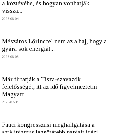
a köztévébe, és hogyan vonhatják
vissza...
2026-08-04
Mészáros Lőrinccel nem az a baj, hogy a
gyára sok energiát...
2026-08-03
Már firtatják a Tisza-szavazók
felelősségét, itt az idő figyelmeztetni
Magyart
2026-07-31
Fauci kongresszusi meghallgatása a
sztálinizmus legsötétebb napjait idézi