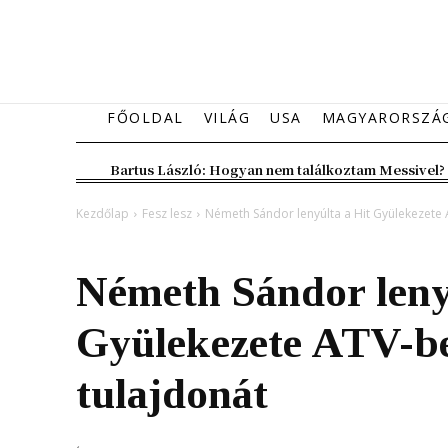
FŐOLDAL
VILÁG
USA
MAGYARORSZÁ
Bartus László: Hogyan nem találkoztam Messivel?
Kezdőlap
Fesz lesz
Németh Sándor lenyúlta a Hit Gyülekezete 
Fesz lesz
Kultúra
Magyarország
Németh Sándor leny
Gyülekezete ATV-be
tulajdonát