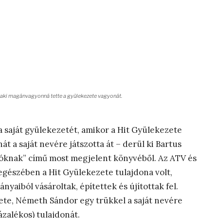
 aki magánvagyonná tette a gyülekezete vagyonát.
 saját gyülekezetét, amikor a Hit Gyülekezete
t a saját nevére játszotta át – derül ki Bartus
lóknak” című most megjelent könyvéből. Az ATV és
egészében a Hit Gyülekezete tulajdona volt,
yaiból vásároltak, építettek és újítottak fel.
zete, Németh Sándor egy trükkel a saját nevére
ázalékos) tulajdonát.