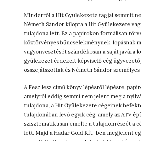
Minderről a Hit Gyülekezete tagjai semmit ne
Németh Sándor kilopta a Hit Gyülekezete vag
tulajdona lett. Ez a papírokon formálisan tör
köztörvényes bűncselekménynek, lopásnak mi
vagyonvesztését szándékosan a saját javára k
gyülekezet érdekeit képviselő cég ügyvezetője
összejátszottak és Németh Sándor személyes 
A Fesz lesz című könyv lépésről lépésre, pap
amelyről eddig semmi nem jelent meg a nyil
tulajdona, a Hit Gyülekezete cégeinek befekte
tulajdonában levő egyik cég, amely az ATV épü
szisztematikusan emelte a tulajdonrészét a 
lett. Majd a Hadar Gold Kft.-ben megjelent eg