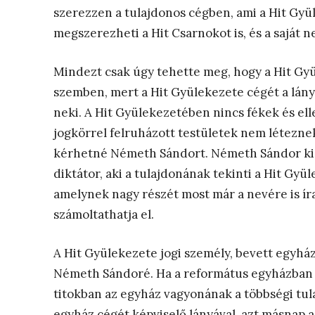
szerezzen a tulajdonos cégben, ami a Hit Gy
megszerezheti a Hit Csarnokot is, és a saját n
Mindezt csak úgy tehette meg, hogy a Hit Gy
szemben, mert a Hit Gyülekezete cégét a lánya
neki. A Hit Gyülekezetében nincs fékek és el
jogkörrel felruházott testületek nem léteznek
kérhetné Németh Sándort. Németh Sándor kizá
diktátor, aki a tulajdonának tekinti a Hit Gyü
amelynek nagy részét most már a nevére is íra
számoltathatja el.
A Hit Gyülekezete jogi személy, bevett egyh
Németh Sándoré. Ha a református egyházban 
titokban az egyház vagyonának a többségi tulaj
egyház cégét képviselő lányával, azt másnap a