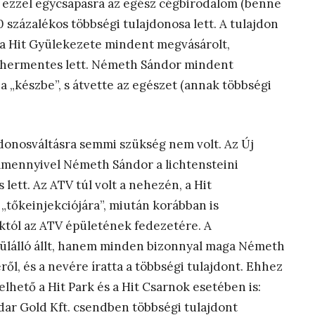
és ezzel egycsapásra az egész cégbirodalom (benne
 százalékos többségi tulajdonosa lett. A tulajdon
 a Hit Gyülekezete mindent megvásárolt,
en tehermentes lett. Németh Sándor mindent
 a „készbe”, s átvette az egészet (annak többségi
jdonosváltásra semmi szükség nem volt. Az Új
, amennyivel Németh Sándor a lichtensteini
 lett. Az ATV túl volt a nehezén, a Hit
„tőkeinjekciójára”, miután korábban is
anktól az ATV épületének fedezetére. A
vülálló állt, hanem minden bizonnyal maga Németh
ről, és a nevére íratta a többségi tulajdont. Ehhez
lhető a Hit Park és a Hit Csarnok esetében is:
dar Gold Kft. csendben többségi tulajdont