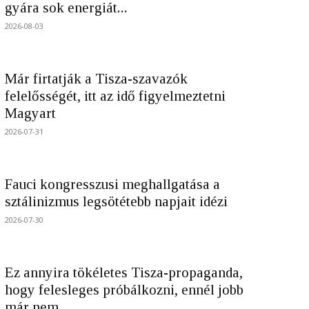
gyára sok energiát...
2026-08-03
Már firtatják a Tisza-szavazók
felelősségét, itt az idő figyelmeztetni
Magyart
2026-07-31
Fauci kongresszusi meghallgatása a
sztálinizmus legsötétebb napjait idézi
2026-07-30
Ez annyira tökéletes Tisza-propaganda,
hogy felesleges próbálkozni, ennél jobb
már nem...