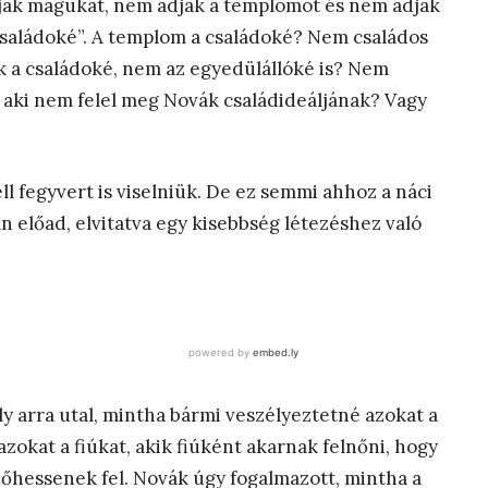
ák magukat, nem adják a templomot és nem adják
a családoké”. A templom a családoké? Nem családos
k a családoké, nem az egyedülállóké is? Nem
, aki nem felel meg Novák családideáljának? Vagy
 fegyvert is viselniük. De ez semmi ahhoz a náci
n előad, elvitatva egy kisebbség létezéshez való
 arra utal, mintha bármi veszélyeztetné azokat a
azokat a fiúkat, akik fiúként akarnak felnőni, hogy
őhessenek fel. Novák úgy fogalmazott, mintha a