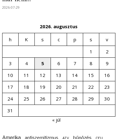
2026-07-29
2026. augusztus
h
K
s
c
p
s
v
1
2
3
4
5
6
7
8
9
10
11
12
13
14
15
16
17
18
19
20
21
22
23
24
25
26
27
28
29
30
31
« júl
Amerika
bűnözés
antiszemitizmus
ATV
CEU