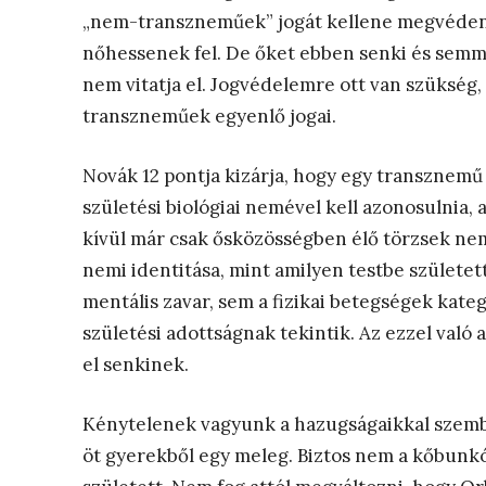
„nem-transzneműek” jogát kellene megvéde
nőhessenek fel. De őket ebben senki és semmi
nem vitatja el. Jogvédelemre ott van szükség,
transzneműek egyenlő jogai.
Novák 12 pontja kizárja, hogy egy transznem
születési biológiai nemével kell azonosulnia,
kívül már csak ősközösségben élő törzsek nem 
nemi identitása, mint amilyen testbe született
mentális zavar, sem a fizikai betegségek kateg
születési adottságnak tekintik. Az ezzel való 
el senkinek.
Kénytelenek vagyunk a hazugságaikkal szembe
öt gyerekből egy meleg. Biztos nem a kőbunk