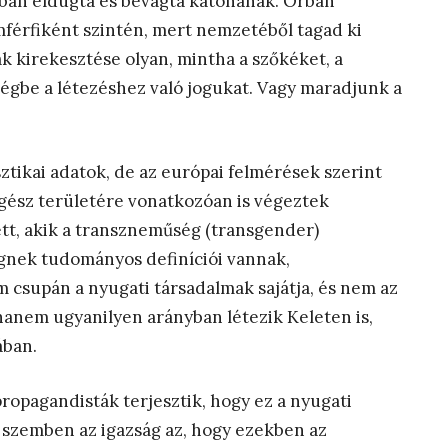
rbán eldugta és bevágta katonának. Orbán
mférfiként szintén, mert nemzetéből tagad ki
k kirekesztése olyan, mintha a szőkéket, a
égbe a létezéshez való jogukat. Vagy maradjunk a
tikai adatok, de az európai felmérések szerint
gész területére vonatkozóan is végeztek
tett, akik a transzneműség (transgender)
égnek tudományos definíciói vannak,
 csupán a nyugati társadalmak sajátja, és nem az
hanem ugyanilyen arányban létezik Keleten is,
ában.
propagandisták terjesztik, hogy ez a nyugati
l szemben az igazság az, hogy ezekben az