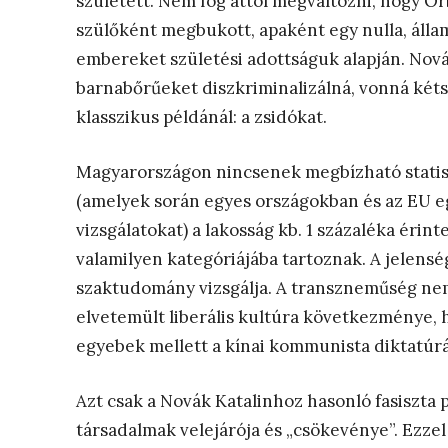
született. Nem fog attól megváltozni, hogy O
szülőként megbukott, apaként egy nulla, álla
embereket születési adottságuk alapján. Nová
barnabőrűeket diszkriminalizálná, vonná kéts
klasszikus példánál: a zsidókat.
Magyarországon nincsenek megbízható statisz
(amelyek során egyes országokban és az EU e
vizsgálatokat) a lakosság kb. 1 százaléka érin
valamilyen kategóriájába tartoznak. A jelens
szaktudomány vizsgálja. A transzneműség nem
elvetemült liberális kultúra következménye, 
egyebek mellett a kínai kommunista diktatúr
Azt csak a Novák Katalinhoz hasonló fasiszta 
társadalmak velejárója és „csökevénye”. Ezze