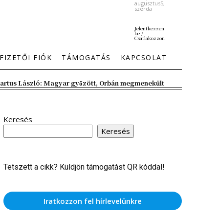
augusztus5,
szerda
Jelentkezzen
be /
Csatlakozzon
FIZETŐI FIÓK
TÁMOGATÁS
KAPCSOLAT
artus László: Magyar győzött, Orbán megmenekült
Keresés
Keresés
Tetszett a cikk? Küldjön támogatást QR kóddal!
Iratkozzon fel hírlevelünkre