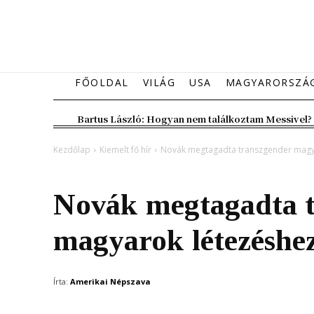
FŐOLDAL
VILÁG
USA
MAGYARORSZÁ
Bartus László: Hogyan nem találkoztam Messivel?
Kezdőlap
Kiemelt fő hír
Novák megtagadta transzgender magya
Kiemelt fő hír
Magyarország
Novák megtagadta t
magyarok létezéshez
Írta:
Amerikai Népszava