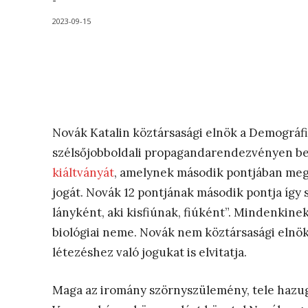
-
2023-09-15
Novák Katalin köztársasági elnök a Demográf
szélsőjobboldali propagandarendezvényen be
kiáltványát
, amelynek második pontjában meg
jogát. Novák 12 pontjának második pontja így s
lányként, aki kisfiúnak, fiúként”. Mindenkine
biológiai neme. Novák nem köztársasági elnök
létezéshez való jogukat is elvitatja.
Maga az iromány szörnyszülemény, tele hazu