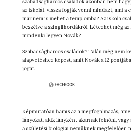
szabadságharcos családok azonban nem hagyj
az iskolát, vissza fogják venni mindazt, ami 
már nem is mehet a templomba? Az iskola csa
beszélve a szinglihordákról. Létezhet még az
mindenki legyen Novák?
Szabadságharcos családok? Talán még nem kell
alapvetéshez képest, amit Novák a 12 pontjába
jogát.
Képmutatóan hamis az a megfogalmazás, amely
lányokat, akik lányként akarnak felnőni, vagy 
a születési biológiai nemüknek megfelelően n