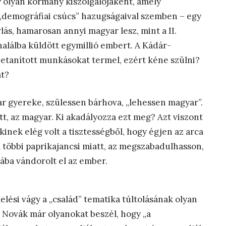
 olyan kormány kiszolgálójaként, amely
 „demográfiai csúcs” hazugságaival szemben – egy
ás, hamarosan annyi magyar lesz, mint a II.
alálba küldött egymillió embert. A Kádár-
betanított munkásokat termel, ezért kéne szülni?
t?
r gyereke, szülessen bárhova, „lehessen magyar”.
t, az magyar. Ki akadályozza ezt meg? Azt viszont
inek elég volt a tisztességből, hogy égjen az arca
 többi paprikajancsi miatt, az megszabadulhasson,
iába vándorolt el az ember.
elési vágy a „család” tematika túltolásának olyan
n Novák már olyanokat beszél, hogy „a