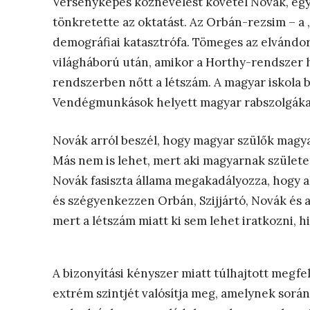
Versenyképes köznevelést követel Novák, egy
tönkretette az oktatást. Az Orbán-rezsim – a
demográfiai katasztrófa. Tömeges az elvándorl
világháború után, amikor a Horthy-rendszer h
rendszerben nőtt a létszám. A magyar iskola 
Vendégmunkások helyett magyar rabszolgáka
Novák arról beszél, hogy magyar szülők magya
Más nem is lehet, mert aki magyarnak születet
Novák fasiszta állama megakadályozza, hogy ak
és szégyenkezzen Orbán, Szijjártó, Novák és a
mert a létszám miatt ki sem lehet iratkozni, h
A bizonyítási kényszer miatt túlhajtott megfel
extrém szintjét valósítja meg, amelynek sorá