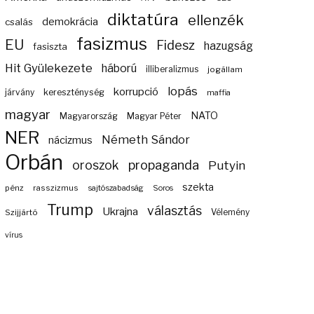
diktatúra
ellenzék
demokrácia
csalás
fasizmus
EU
Fidesz
hazugság
fasiszta
Hit Gyülekezete
háború
illiberalizmus
jogállam
lopás
korrupció
járvány
kereszténység
maffia
magyar
NATO
Magyarország
Magyar Péter
NER
Németh Sándor
nácizmus
Orbán
propaganda
oroszok
Putyin
szekta
pénz
rasszizmus
sajtószabadság
Soros
Trump
választás
Ukrajna
Szijjártó
Vélemény
vírus