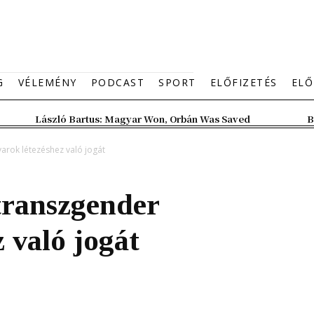
G
VÉLEMÉNY
PODCAST
SPORT
ELŐFIZETÉS
ELŐ
László Bartus: Magyar Won, Orbán Was Saved
B
rok létezéshez való jogát
ranszgender
 való jogát