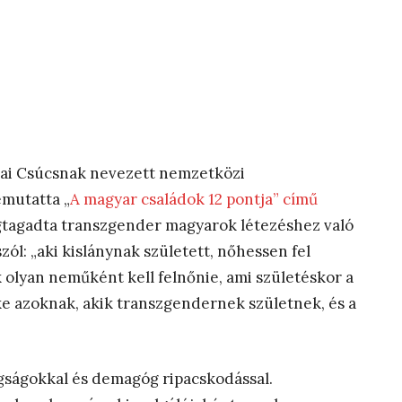
iai Csúcsnak nevezett nemzetközi
mutatta „
A magyar családok 12 pontja” című
tagadta transzgender magyarok létezéshez való
zól: „aki kislánynak született, nőhessen fel
k olyan neműként kell felnőnie, ami születéskor a
e azoknak, akik transzgendernek születnek, és a
gságokkal és demagóg ripacskodással.