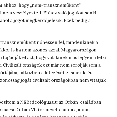
ni ahhoz, hogy „nem-transzneműként”
 nem veszélyezteti. Ehhez való jogukat senki
 ahol a jogot megkérdőjelezik. Ezek pedig a
ű transzneműként nőhessen fel, mindenkinek a
 akkor is ha nem azonos azzal. Magyarországon
fogadják el azt, hogy valakinek más legyen a lelki
. Civilizált országok ezt már nem sorolják sem a
óriájába, miközben a létezését elismerik, és
azonosság jogát civilizált országokban nem vitatják
síteni a NER ideológusait: az Orbán-családban
ó macsó Orbán Viktor nevelte annak, annak