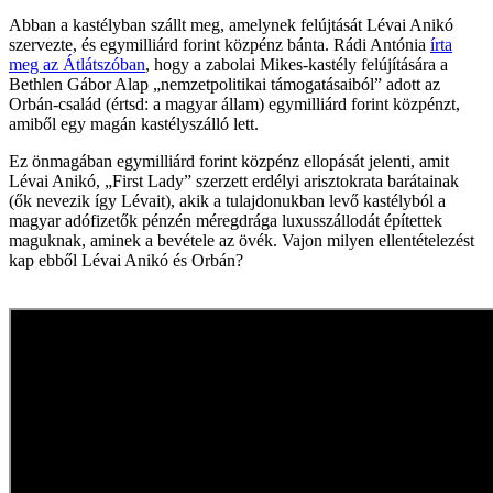
Abban a kastélyban szállt meg, amelynek felújtását Lévai Anikó
szervezte, és egymilliárd forint közpénz bánta. Rádi Antónia
írta
meg az Átlátszóban
, hogy a zabolai Mikes-kastély felújítására a
Bethlen Gábor Alap „nemzetpolitikai támogatásaiból” adott az
Orbán-család (értsd: a magyar állam) egymilliárd forint közpénzt,
amiből egy magán kastélyszálló lett.
Ez önmagában egymilliárd forint közpénz ellopását jelenti, amit
Lévai Anikó, „First Lady” szerzett erdélyi arisztokrata barátainak
(ők nevezik így Lévait), akik a tulajdonukban levő kastélyból a
magyar adófizetők pénzén méregdrága luxusszállodát építettek
maguknak, aminek a bevétele az övék. Vajon milyen ellentételezést
kap ebből Lévai Anikó és Orbán?