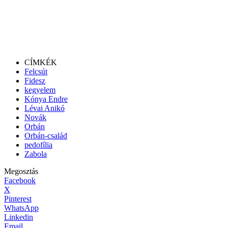
CÍMKÉK
Felcsút
Fidesz
kegyelem
Kónya Endre
Lévai Anikó
Novák
Orbán
Orbán-család
pedofília
Zabola
Megosztás
Facebook
X
Pinterest
WhatsApp
Linkedin
Email