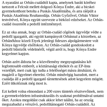
A nyaralást az Orbán-családtól kapta, amelynek baráti köréhez
tartozott a Felcsút mellett dolgozó Kónya Endre, aki a bicskei
gyermekotthont betolta a Puskás Akadémiába, és arra ráépült a
Puskás Akadémia Realtanodája. Orbán Győzővel, Orbán Viktor
testvérével, Kónya együtt szervezte a birkózó edzéseket. Az Orbán-
család összenőtt a pedofil intézménnyel.
Ez az oka annak, hogy az Orbán-család cégének ügyvédje védte a
pedofil igazgatót, aki együtt kampányolt Orbánnal a körzetben, az
Orbánékhoz közeli Etyek jelenlegi fideszes alpolgármestere volt
Kónya ügyvédje elsőfokon. Az Orbán-család gondoskodott a
pedofil bűnözők védelméről, végül arról is, hogy Kónya Endre
kegyelmet kapjon.
Orbán azért áldozta be a közvélemény megnyugtatására két
legfontosabb emberét, a köztársasági elnököt és az EP-lista
vezetőjét, mert csak így tudta a felelősséget másra átruházni, és
magáról a figyelmet elterelni. Orbán mindvégig hazudott, mert a
családja áll a pedofil igazgató társtettesének adott kegyelem mögött.
Ezért titkolóznak még most is.
Ezt kellett volna elmondani a 200 ezres tüntetés résztvevőinek, nem
a gyermekvédelem infrastrukturális és szakmai problémáival untatni
őket. Azokra megoldást csak akkor lehet találni, ha az ország
megszabadul a vérszívó, pedofiltámogató Orbán-családtól. Az