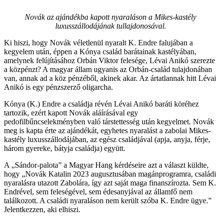
Novák az ajándékba kapott nyaraláson a Mikes-kastély
luxusszállodájának tullajdonosával.
Ki hiszi, hogy Novák véletlenül nyaralt K. Endre falujában a
kegyelem után, éppen a Kónya család barátainak kastélyában,
amelynek felújításához Orbán Viktor felesége, Lévai Anikó szerezte
a közpénzt? A magyar állam ugyanis az Orbán-család tulajdonában
van, annak ad a köz pénzéből, akinek akar. Az ártatlannak hitt Lévai
Anikó is egy pénzszerző oligarcha.
Kónya (K.) Endre a családja révén Lévai Anikó baráti köréhez
tartozik, ezért kapott Novák aláírásával egy
pedofilbűncselekményben való társtettesség után kegyelmet. Novák
meg is kapta érte az ajándékát, egyhetes nyaralást a zabolai Mikes-
kastély luxusszállodájában, az egész családjával (apja, anyja, férje,
három gyereke, bátyja családja) együtt.
A „Sándor-palota” a Magyar Hang kérdéseire azt a választ küldte,
hogy „Novák Katalin 2023 augusztusában magánprogramra, családi
nyaralásra utazott Zabolára, így azt saját maga finanszírozta. Sem K.
Endrével, sem feleségével, sem édesanyjával az államfő nem
találkozott. A családi nyaraláson nem került szóba K. Endre ügye.”
Jelentkezzen, aki elhiszi.