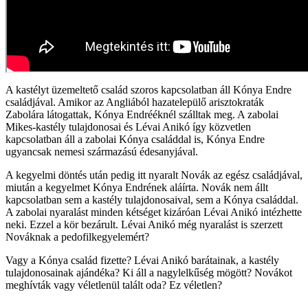
A kastélyt üzemeltető család szoros kapcsolatban áll Kónya Endre
családjával. Amikor az Angliából hazatelepülő arisztokraták
Zabolára látogattak, Kónya Endrééknél szálltak meg. A zabolai
Mikes-kastély tulajdonosai és Lévai Anikó így közvetlen
kapcsolatban áll a zabolai Kónya családdal is, Kónya Endre
ugyancsak nemesi származású édesanyjával.
A kegyelmi döntés után pedig itt nyaralt Novák az egész családjával,
miután a kegyelmet Kónya Endrének aláírta. Novák nem állt
kapcsolatban sem a kastély tulajdonosaival, sem a Kónya családdal.
A zabolai nyaralást minden kétséget kizáróan Lévai Anikó intézhette
neki. Ezzel a kör bezárult. Lévai Anikó még nyaralást is szerzett
Nováknak a pedofilkegyelemért?
Vagy a Kónya család fizette? Lévai Anikó barátainak, a kastély
tulajdonosainak ajándéka? Ki áll a nagylelkűség mögött? Novákot
meghívták vagy véletlenül talált oda? Ez véletlen?