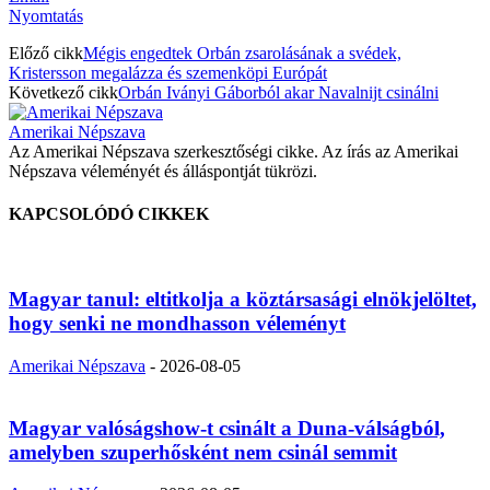
Nyomtatás
Előző cikk
Mégis engedtek Orbán zsarolásának a svédek,
Kristersson megalázza és szemenköpi Európát
Következő cikk
Orbán Iványi Gáborból akar Navalnijt csinálni
Amerikai Népszava
Az Amerikai Népszava szerkesztőségi cikke. Az írás az Amerikai
Népszava véleményét és álláspontját tükrözi.
KAPCSOLÓDÓ CIKKEK
Magyar tanul: eltitkolja a köztársasági elnökjelöltet,
hogy senki ne mondhasson véleményt
Amerikai Népszava
-
2026-08-05
Magyar valóságshow-t csinált a Duna-válságból,
amelyben szuperhősként nem csinál semmit