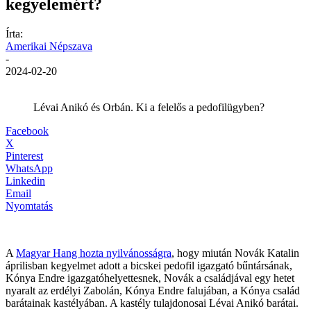
kegyelemért?
Írta:
Amerikai Népszava
-
2024-02-20
Lévai Anikó és Orbán. Ki a felelős a pedofilügyben?
Facebook
X
Pinterest
WhatsApp
Linkedin
Email
Nyomtatás
A
Magyar Hang hozta nyilvánosságra
, hogy miután Novák Katalin
áprilisban kegyelmet adott a bicskei pedofil igazgató bűntársának,
Kónya Endre igazgatóhelyettesnek, Novák a családjával egy hetet
nyaralt az erdélyi Zabolán, Kónya Endre falujában, a Kónya család
barátainak kastélyában. A kastély tulajdonosai Lévai Anikó barátai.