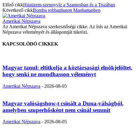
Előző cikk
Húsüzem-szennyvíz a Szamosban és a Tiszában
Következő cikk
Bomba robbanhatott Manhattanben
Amerikai Népszava
Az Amerikai Népszava szerkesztőségi cikke. Az írás az Amerikai
Népszava véleményét és álláspontját tükrözi.
KAPCSOLÓDÓ CIKKEK
Magyar tanul: eltitkolja a köztársasági elnökjelöltet,
hogy senki ne mondhasson véleményt
Amerikai Népszava
-
2026-08-05
Magyar valóságshow-t csinált a Duna-válságból,
amelyben szuperhősként nem csinál semmit
Amerikai Népszava
-
2026-08-05