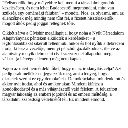
“Felismertük, hogy mélyebbre kell menni a társadalmi gondok
kezelésében, és nem lehet Budapestről megmondani, mire van
szükség egy ormánsági faluban” – mondta. Nos, ez olyasmi, ami az
ellenzéknek még mindig nem tűnt fel, a fizetett hisztériakeltők
mögött állók pedig joggal rettegnek tőle.
Cikkét zárva a Cívishír megállapítja, hogy noha a Nyílt Társadalom
Alapítványnak pénteken elküldték a kérdéseiket – a
legfontosabbakat sikerült feltenniük: mikor és hol nyílik a debreceni
iroda, ki lesz a vezetője, mennyi pénzből gazdálkodnak, illetve az
alapítvány melyik debreceni civil szervezettel állapodott meg –
választ (a hétvége ellenére) még nem kaptak.
Vajon az miért nem érdekli őket, hogy mi az irodanyitás célja? Azt
pedig csak mellékesen jegyezzük meg, ami a lényeg, hogy a
díszletek szerint ez egy demokrácia. Demokráciában mindenki ott és
akkor nyit irodát, ahol és amikor akar. Mindent kifejez a
gondolkodástól és a más világnézettől való félelem. A feluszított
magyar lakosság az emberi jogoktól és az emberi méltóság, a
társadalmi szabadság védelmétől fél. Ez mindent elmond.