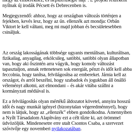
nyílnak új irodák Pécsett és Debrecenben is.
Megjegyzendő: ahhoz, hogy az országban változás történjen a
fejekben, kevés lesz, hogy az ún. ellenzék azt mondja: Orbán
Viktort le kell váltani, meg mi majd jobban és becsületesebben
csináljuk.
Az ország lakosságának többsége ugyanis mentálisan, kulturálisan,
fizikailag, anyagilag, erkölcsileg, satöbbi, satöbbi olyan állapotban
van, hogy aki őszintén arra vágyik, hogy komoly változást
tapasztaljon, annak rettenetesen sok energiát, pénzt és időt kell abba
feccolnia, hogy tanítsa, felvilágosítsa az embereket. Járnia kell az
országot, és arról beszélni, hogy szabadok és jogukban áll önálló
véleményt alkotni, azt elmondani – és akár vitába szállni a
kormányzati médiával is.
Ez a felvilágosítás olyan mértékű áldozatot követel, annyira hosszú
időt és nagy munkát igényel (bizonytalan végeredménnyel), hogy
nem is látjuk, hogy az „ellenzék” ebben gondolkodna. Amennyiben
a Nyílt Társadalom Alapítvány ezt a célt tűzte ki, azt örömmel
üdvözöljük. Mindenesetre erre utalt Csontos Csaba, a szervezet
szóvivője egy novemberi
nyilakozatában
.