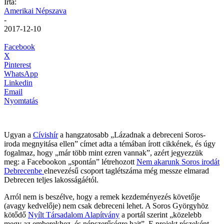
Írta:
Amerikai Népszava
-
2017-12-10
Facebook
X
Pinterest
WhatsApp
Linkedin
Email
Nyomtatás
Ugyan a
Cívishír
a hangzatosabb „Lázadnak a debreceni Soros-
iroda megnyitása ellen” címet adta a témában írott cikkének, és úgy
fogalmaz, hogy „már több mint ezren vannak”, azért jegyezzük
meg: a Facebookon „spontán” létrehozott
Nem akarunk Soros irodát
Debrecenbe
elnevezésű csoport taglétszáma még messze elmarad
Debrecen teljes lakosságáétól.
Arról nem is beszélve, hogy a remek kezdeményezés követője
(avagy kedvelője) nem csak debreceni lehet. A Soros Györgyhöz
kötődő
Nyílt Társadalom Alapítvány
a portál szerint „közelebb
megy az emberekhez, és népszerűségre hajt”. E projekt részeként