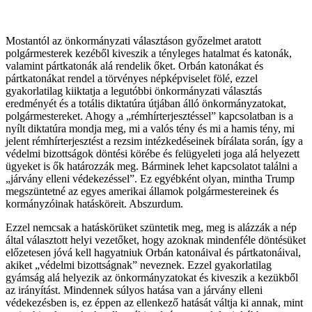
Mostantól az önkormányzati választáson győzelmet aratott
polgármesterek kezéből kiveszik a tényleges hatalmat és katonák,
valamint pártkatonák alá rendelik őket. Orbán katonákat és
pártkatonákat rendel a törvényes népképviselet fölé, ezzel
gyakorlatilag kiiktatja a legutóbbi önkormányzati választás
eredményét és a totális diktatúra útjában álló önkormányzatokat,
polgármestereket. Ahogy a „rémhírterjesztéssel” kapcsolatban is a
nyílt diktatúra mondja meg, mi a valós tény és mi a hamis tény, mi
jelent rémhírterjesztést a rezsim intézkedéseinek bírálata során, így a
védelmi bizottságok döntési körébe és felügyeleti joga alá helyezett
ügyeket is ők határozzák meg. Bárminek lehet kapcsolatot találni a
„járvány elleni védekezéssel”. Ez egyébként olyan, mintha Trump
megszüntetné az egyes amerikai államok polgármestereinek és
kormányzóinak hatásköreit. Abszurdum.
Ezzel nemcsak a hatáskörüket szüntetik meg, meg is alázzák a nép
által választott helyi vezetőket, hogy azoknak mindenféle döntésüket
előzetesen jóvá kell hagyatniuk Orbán katonáival és pártkatonáival,
akiket „védelmi bizottságnak” neveznek. Ezzel gyakorlatilag
gyámság alá helyezik az önkormányzatokat és kiveszik a kezükből
az irányítást. Mindennek súlyos hatása van a járvány elleni
védekezésben is, ez éppen az ellenkező hatását váltja ki annak, mint