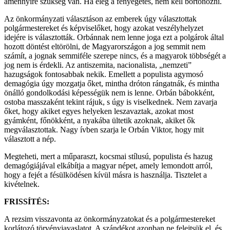
amennyire szükség van. Ha elég a fenyegetés, nem kell börtönözni.
Az önkormányzati választáson az emberek úgy választottak
polgármestereket és képviselőket, hogy azokat veszélyhelyzet
idejére is választották. Orbánnak nem lenne joga ezt a polgárok által
hozott döntést eltörölni, de Magyarországon a jog semmit nem
számít, a jognak semmiféle szerepe nincs, és a magyarok többségét a
jog nem is érdekli. Az antiszemita, nacionalista, „nemzeti”
hazugságok fontosabbak nekik. Emellett a populista agymosó
demagógia úgy mozgatja őket, mintha dróton rángatnák, és mintha
önálló gondolkodási képességük nem is lenne. Orbán bábokként,
ostoba masszaként tekint rájuk, s úgy is viselkednek. Nem zavarja
őket, hogy akiket egyes helyeken leszavaztak, azokat most
gyámként, főnökként, a nyakába ültetik azoknak, akiket ők
megválasztottak. Nagy ívben szarja le Orbán Viktor, hogy mit
választott a nép.
Megteheti, mert a műparaszt, kocsmai stílusú, populista és hazug
demagógiájával elkábítja a magyar népet, amely lemondott arról,
hogy a fejét a fésülködésen kívül másra is használja. Tisztelet a
kivételnek.
FRISSÍTÉS:
A rezsim visszavonta az önkormányzatokat és a polgármestereket
korlátozó törvényjavaslatot. A szándékot azonban ne felejtsük el, és