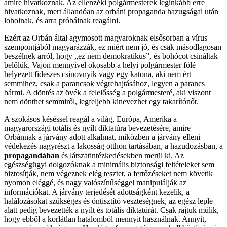
amire hivatkoznak. Az ellenzéki polgármesterek leginkább erre
hivatkoznak, mert állandóan az orbáni propaganda hazugságai után
loholnak, és arra próbálnak reagálni.
Ezért az Orbán által agymosott magyaroknak elsősorban a vírus
szempontjából magyarázzák, ez miért nem jó, és csak másodlagosan
beszélnek arról, hogy „ez nem demokratikus”, és bohócot csináltak
belőlük. Vajon mennyivel okosabb a helyi polgármester fölé
helyezett fideszes csinovnyik vagy egy katona, aki nem ért
semmihez, csak a parancsok végrehajtásához, legyen a parancs
bármi. A döntés az övék a felelősség a polgármesteré, aki viszont
nem dönthet semmiről, legfeljebb kinevezhet egy takarítónőt.
A szokásos késéssel reagál a világ, Európa, Amerika a
magyarországi totális és nyílt diktatúra bevezetésére, amire
Orbánnak a járvány adott alkalmat, miközben a járvány elleni
védekezés nagyrészt a lakosság otthon tartásában, a hazudozásban, a
propagandában
és látszatintézkedésekben merül ki. Az
egészségügyi dolgozóknak a minimális biztonsági feltételeket sem
biztosítják, nem végeznek elég tesztet, a fertőzéseket nem követik
nyomon eléggé, és nagy valószínűséggel manipulálják az
információkat. A járvány terjedését adottságként kezelik, a
halálozásokat szükséges és öntisztító veszteségnek, az egész leple
alatt pedig bevezették a nyílt és totális diktatúrát. Csak rajtuk múlik,
hogy ebből a korlátlan hatalomból mennyit használnak. Annyit,