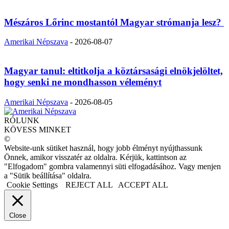
Mészáros Lőrinc mostantól Magyar strómanja lesz?
Amerikai Népszava
-
2026-08-07
Magyar tanul: eltitkolja a köztársasági elnökjelöltet,
hogy senki ne mondhasson véleményt
Amerikai Népszava
-
2026-08-05
RÓLUNK
KÖVESS MINKET
©
Website-unk sütiket használ, hogy jobb élményt nyújthassunk
Önnek, amikor visszatér az oldalra. Kérjük, kattintson az
"Elfogadom" gombra valamennyi süti elfogadásához. Vagy menjen
a "Sütik beállítása" oldalra.
Cookie Settings
REJECT ALL
ACCEPT ALL
Close