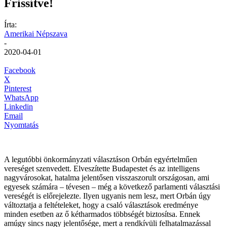
Frissítve!
Írta:
Amerikai Népszava
-
2020-04-01
Facebook
X
Pinterest
WhatsApp
Linkedin
Email
Nyomtatás
A legutóbbi önkormányzati választáson Orbán egyértelműen
vereséget szenvedett. Elveszítette Budapestet és az intelligens
nagyvárosokat, hatalma jelentősen visszaszorult országosan, ami
egyesek számára – tévesen – még a következő parlamenti választási
vereségét is előrejelezte. Ilyen ugyanis nem lesz, mert Orbán úgy
változtatja a feltételeket, hogy a csaló választások eredménye
minden esetben az ő kétharmados többségét biztosítsa. Ennek
amúgy sincs nagy jelentősége, mert a rendkívüli felhatalmazással