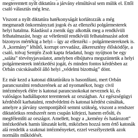
megteremtett nyílt diktatúra a járvány elmúltával sem múlik el. Ettől
csaló választás még lesz.
Viszont a nyílt diktatúra hatékonyságát korlátozzák a még
megmaradt önkormányzati jogok és az ellenzéki polgármesterek
helyi hatalma. Ráadásul a zsenik úgy alkották meg a rendkívüli
felhatalmazást, hogy az véletlenül rendkívüli felhatalmazást adott
bizonyos mértékig a helyi – így az ellenzéki – polgármestereknek is.
A „kormány” léhűtő, korrupt orvvadász, álkeresztény élősködője, a
csaló, tolvaj Semjén Zsolt kapta feladatul, hogy nyújtson be egy
„saláta” törvényjavaslatot, amelyben elbújtatva megszüntetik a helyi
polgármesterek intézkedési jogát, és minden fontos kérdésben az
Orbán csicskásaiból álló helyi „védelmi bizottság” dönt.
Ez már kezd a katonai diktatúrákra is hasonlítani, mert Orbán
parancsuralmi rendszerének az ad nyomatékot, hogy civil
intézmények élére is katonai parancsnokokat neveznek ki, és
valóságos hadiállapotot teremtenek az országban. Az egészségügyi
kérdésből karhatalmi, rendvédelmi és katonai kérdést csináltak,
amelyre a járvány szempontjából semmi szükség, viszont a rendszer
diktatórikus rendszerét nem csupán kifejezi, hanem erősíti, és
megfélemlíti az országot. Amellett, hogy a „kemény és határozott”
intézkedések hamis látszatát kelti, miközben hozzá nem értő katonák
alá rendelik a szakmai intézményeket, ezzel veszélyeztetik azok
normális működését.