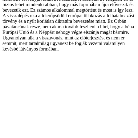
biztos lehet mindenki abban, hogy más foprmában újra előveszik és
bevezetik ezt. Ez számos alkalommal megtörtént és most is így lesz.
A visszalépés oka a felerőpsödött európai tiltakozás a felhatalmazási
törvény és a nyílt korlátlan diktatúra bevezetése miatt. Ez Orbán
pávatáncának része, nem akarta tovább feszíteni a húrt, hogy a béna
Európai Unió és a Néppárt nehogy végre elszánja magát bármire.
Ugyanolyan alja a visszavonás, mint az előterjesztés, és nem ér
semmit, mert tartalmilag ugyanezt be fogják vezetni valamilyen
kevésbé látványos formában.