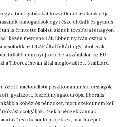
 hogy a támogatásokat közvetlenül azoknak adja,
lhasznált támogatások egy része eltűnik és gyanús
tan is érintette Babist, akinek továbbra is nagyon
dós” kezén menjenek át. Ebben nyilván osztja a
pcsolódik az OLAF által feltárt ügy, ahol csak
rbán inkább nem nyújtotta be a számlákat az EU-
i a Tiborcz István által meglovasított 3 milliárd
l fertőzött, nacionalista posztkommunista országok
tt, gyalázott, leszólt nyugateurópai liberális
nkább a kohéziós pénzeket, mert ezeket nem kell
lzárkózást szolgálják. Ezek a pénzek vannak
asutak” és a hasonló projektek, már ha épül