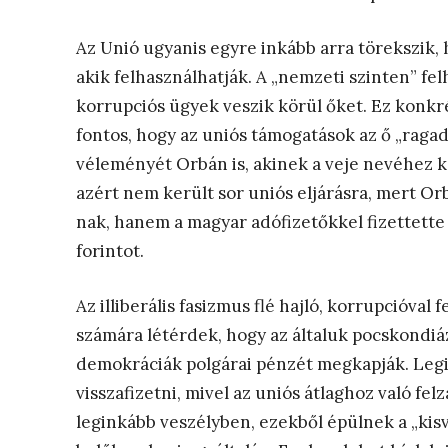
Az Unió ugyanis egyre inkább arra törekszik,
akik felhasználhatják. A „nemzeti szinten” fe
korrupciós ügyek veszik körül őket. Ez konkré
fontos, hogy az uniós támogatások az ő „raga
véleményét Orbán is, akinek a veje nevéhez ka
azért nem került sor uniós eljárásra, mert O
nak, hanem a magyar adófizetőkkel fizettette k
forintot.
Az illiberális fasizmus flé hajló, korrupcióva
számára létérdek, hogy az általuk pocskondiázo
demokráciák polgárai pénzét megkapják. Legi
visszafizetni, mivel az uniós átlaghoz való fe
leginkább veszélyben, ezekből épülnek a „kisv