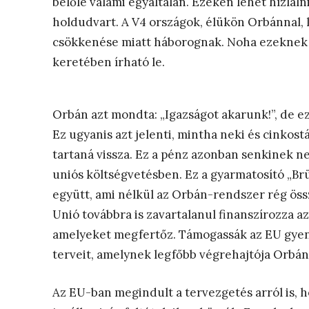
belőle valami egyáltalán. Ezeken lehet hízlalni
holdudvart. A V4 országok, élükön Orbánnal, 
csökkenése miatt háborognak. Noha ezeknek 
keretében írható le.
Orbán azt mondta: „Igazságot akarunk!”, de e
Ez ugyanis azt jelenti, mintha neki és cinkost
tartaná vissza. Ez a pénz azonban senkinek ne
uniós költségvetésben. Ez a gyarmatosító „Brü
együtt, ami nélkül az Orbán-rendszer rég össz
Unió továbbra is zavartalanul finanszírozza az
amelyeket megfertőz. Támogassák az EU gyeng
terveit, amelynek legfőbb végrehajtója Orbán
Az EU-ban megindult a tervezgetés arról is, h