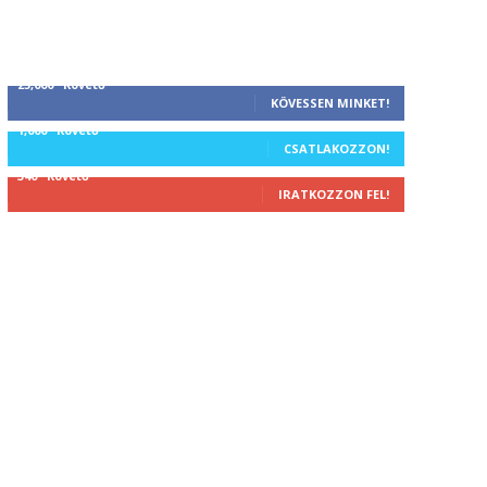
25,000
Követő
KÖVESSEN MINKET!
1,000
Követő
CSATLAKOZZON!
340
Követő
IRATKOZZON FEL!