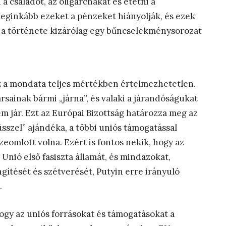
 a családot, az oligarchákat és etetni a
leginkább ezeket a pénzeket hiányolják, és ezek
a története kizárólag egy bűncselekménysorozat
z a mondata teljes mértékben értelmezhetetlen.
ársainak bármi „járna”, és valaki a járandóságukat
m jár. Ezt az Európai Bizottság határozza meg az
sszel” ajándéka, a többi uniós támogatással
eomlott volna. Ezért is fontos nekik, hogy az
 Unió első fasiszta államát, és mindazokat,
ítését és szétverését, Putyin erre irányuló
.
ogy az uniós forrásokat és támogatásokat a