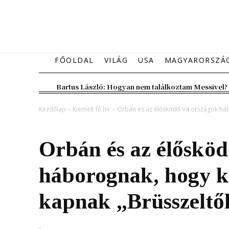
FŐOLDAL
VILÁG
USA
MAGYARORSZÁ
Bartus László: Hogyan nem találkoztam Messivel?
Kezdőlap
Kiemelt fő hír
Orbán és az élősködő V4 országok háb
Kiemelt fő hír
Magyarország
Orbán és az élőskö
háborognak, hogy k
kapnak „Brüsszeltő