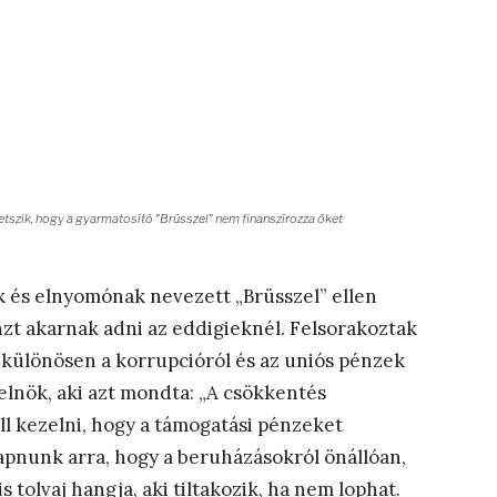
tetszik, hogy a gyarmatosító "Brüsszel" nem finanszírozza őket
k és elnyomónak nevezett „Brüsszel” ellen
nzt akarnak adni az eddigieknél. Felsorakoztak
s, különösen a korrupcióról és az uniós pénzek
elnök, aki azt mondta: „A csökkentés
ll kezelni, hogy a támogatási pénzeket
apnunk arra, hogy a beruházásokról önállóan,
 tolvaj hangja, aki tiltakozik, ha nem lophat.