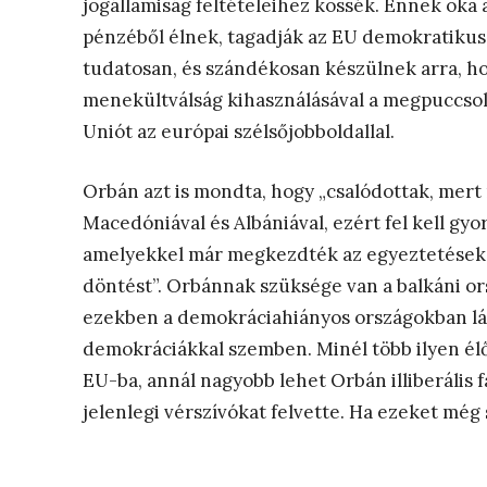
jogállamiság feltételeihez kössék. Ennek oka
pénzéből élnek, tagadják az EU demokratikus
tudatosan, és szándékosan készülnek arra, h
menekültválság kihasználásával a megpuccsolj
Uniót az európai szélsőjobboldallal.
Orbán azt is mondta, hogy „csalódottak, mert
Macedóniával és Albániával, ezért fel kell gyo
amelyekkel már megkezdték az egyeztetéseket
döntést”. Orbánnak szüksége van a balkáni or
ezekben a demokráciahiányos országokban lát
demokráciákkal szemben. Minél több ilyen élő
EU-ba, annál nagyobb lehet Orbán illiberális f
jelenlegi vérszívókat felvette. Ha ezeket még s