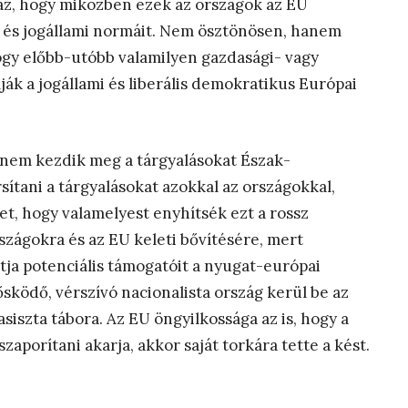
 az, hogy miközben ezek az országok az EU
 és jogállami normáit. Nem ösztönösen, hanem
ogy előbb-utóbb valamilyen gazdasági- vagy
ák a jogállami és liberális demokratikus Európai
 nem kezdik meg a tárgyalásokat Észak-
rsítani a tárgyalásokat azokkal az országokkal,
, hogy valamelyest enyhítsék ezt a rossz
szágokra és az EU keleti bővítésére, mert
ja potenciális támogatóit a nyugat-európai
sködő, vérszívó nacionalista ország kerül be az
asiszta tábora. Az EU öngyilkossága az is, hogy a
zaporítani akarja, akkor saját torkára tette a kést.