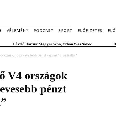
G
VÉLEMÉNY
PODCAST
SPORT
ELŐFIZETÉS
ELŐ
László Bartus: Magyar Won, Orbán Was Saved
B
orognak, hogy kevesebb pénzt kapnak "Brüsszeltől"
dő V4 országok
evesebb pénzt
l”