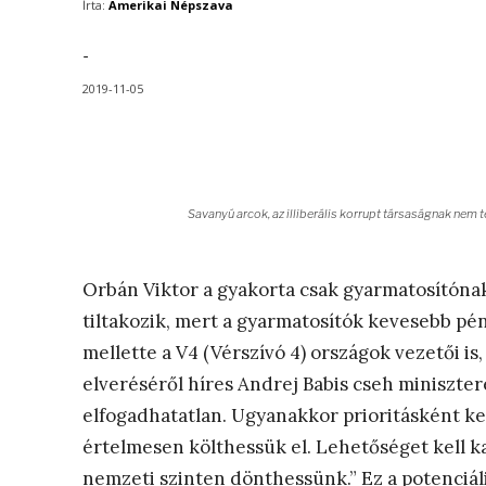
Írta:
Amerikai Népszava
-
2019-11-05
Savanyú arcok, az illiberális korrupt társaságnak nem 
Orbán Viktor a gyakorta csak gyarmatosítóna
tiltakozik, mert a gyarmatosítók kevesebb pé
mellette a V4 (Vérszívó 4) országok vezetői i
elveréséről híres Andrej Babis cseh miniszter
elfogadhatatlan. Ugyanakkor prioritásként ke
értelmesen költhessük el. Lehetőséget kell k
nemzeti szinten dönthessünk.” Ez a potenciális