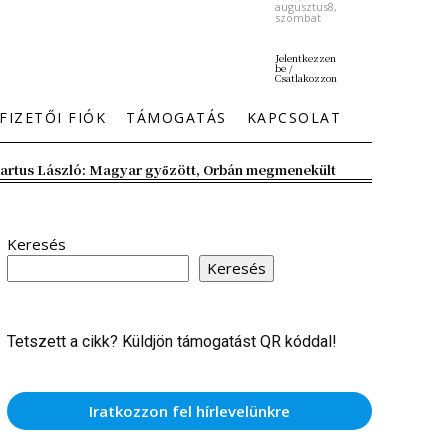
augusztus8,
szombat
Jelentkezzen
be /
Csatlakozzon
FIZETŐI FIÓK
TÁMOGATÁS
KAPCSOLAT
artus László: Magyar győzött, Orbán megmenekült
Keresés
Keresés
Tetszett a cikk? Küldjön támogatást QR kóddal!
Iratkozzon fel hírlevelünkre