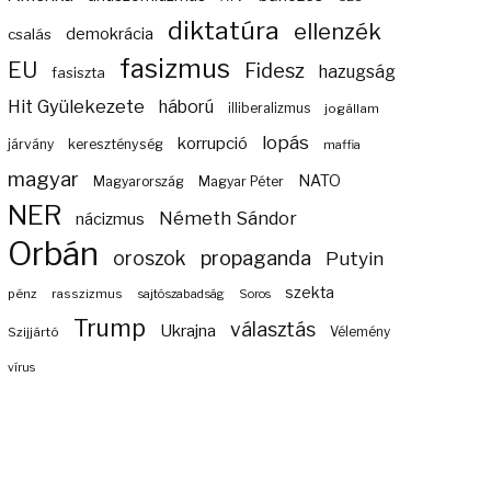
diktatúra
ellenzék
demokrácia
csalás
fasizmus
EU
Fidesz
hazugság
fasiszta
Hit Gyülekezete
háború
illiberalizmus
jogállam
lopás
korrupció
járvány
kereszténység
maffia
magyar
NATO
Magyarország
Magyar Péter
NER
Németh Sándor
nácizmus
Orbán
propaganda
oroszok
Putyin
szekta
pénz
rasszizmus
sajtószabadság
Soros
Trump
választás
Ukrajna
Szijjártó
Vélemény
vírus