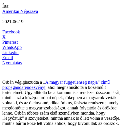
Írta:
Amerikai Népszava
-
2021-06-19
Facebook
X
Pinterest
WhatsApp
Linkedin
Email
Nyomtatás
Orbán végighazudta a „
A magyar függetlenség napja” című
propagandarendezvényt
, ahol meghamisította a közelmúlt
történelmét. Úgy állította be a kommunista rendszer összeomlását,
mintha azt a közép-európai népek, főképpen a magyarok vívták
volna ki, és az ő elnyomó, diktatórikus, fasiszta rendszere, amely
megdöntötte a magyar szabadságot, annak folytatója és örököse
lenne. Orbán többes szám első személyben mondta, hogy
„legyőztük” a szovjeteket, mintha annak is ő lett volna a vezetője,
mintha bármi köze lett volna ahhoz, hogy kivonultak az oroszok.