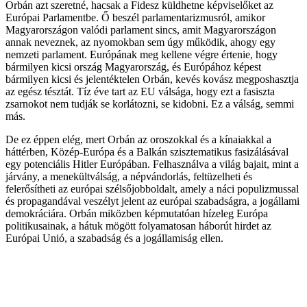
Orbán azt szeretné, hacsak a Fidesz küldhetne képviselőket az
Európai Parlamentbe. Ő beszél parlamentarizmusról, amikor
Magyarországon valódi parlament sincs, amit Magyarországon
annak neveznek, az nyomokban sem úgy működik, ahogy egy
nemzeti parlament. Európának meg kellene végre értenie, hogy
bármilyen kicsi ország Magyarország, és Európához képest
bármilyen kicsi és jelentéktelen Orbán, kevés kovász megposhasztja
az egész tésztát. Tíz éve tart az EU válsága, hogy ezt a fasiszta
zsarnokot nem tudják se korlátozni, se kidobni. Ez a válság, semmi
más.
De ez éppen elég, mert Orbán az oroszokkal és a kínaiakkal a
háttérben, Közép-Európa és a Balkán szisztematikus fasizálásával
egy potenciális Hitler Európában. Felhasználva a világ bajait, mint a
járvány, a menekültválság, a népvándorlás, feltüzelheti és
felerősítheti az európai szélsőjobboldalt, amely a náci populizmussal
és propagandával veszélyt jelent az európai szabadságra, a jogállami
demokráciára. Orbán miközben képmutatóan hízeleg Európa
politikusainak, a hátuk mögött folyamatosan háborút hirdet az
Európai Unió, a szabadság és a jogállamiság ellen.