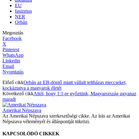
EU
fasizmus
NER
Orbán
Megosztás
Facebook
X
Pinterest
WhatsApp
Linkedin
Email
Nyomtatás
Előző cikk
Orbán az EB-döntő miatt vállalt teltházas meccseket,
kockáztatva a magyarok életét
Következő cikk
Attól, hogy 1:1-re győztünk, Magyarország ugyanaz
maradt
Amerikai Népszava
Az Amerikai Népszava szerkesztőségi cikke. Az írás az Amerikai
Népszava véleményét és álláspontját tükrözi.
KAPCSOLÓDÓ CIKKEK