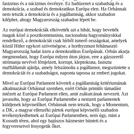
fasizmus és a nácizmus ösvénye. Ez hadüzenet a szabadság és a
demokrácia, a szabad és demokratikus Európa elen. Ha Orbánnak
nem tetszik a demokrácia és a jogállamiság, akkor szabadon
kiléphet, ahogy Magyarország szabadon lépett be.
Az európai demokráciák elkövették azt a hibát, hogy bevették
maguk közé a posztkommunista, nacionalista hagyományokkal
rendelkező, a demokráciát csak hírből ismerő országokat, amelyek
közül Hitler egykori szövetségese, a horthyzmust feltámasztó
Magyarország hadat üzen a demokratikus Európának. Orbán akarja
megmondani, hogy Európa milyen úton járjon, erre a gázszerelő
strómanja nevével fémjelzett, korrupt, kleptokrata, fasiszta
maffiállamát ajánlja, amely felszámolta a jogállamot, megszüntette a
demokráciát és a szabadságot, naponta tapossa az emberi jogokat.
Mivel az Európai Parlament követeli a jogállamiság kritériumának
alkalmazását Orbánnal szemben, ezért Orbán primitív támadást
intézett az Európai Parlament ellen, amit zsákutcának nevezett. Azt
javasolta, hogy az Európai Parlamentbe a nemzeti parlamentek
küldjenek képviselőket. Orbánnak nem tetszik, hogy a Momentum,
a DK, a magyar ellenzéki pártok európai képviselői szabadon
tevékenykedhetnek az Európai Parlamentben, nem úgy, mint a
Kossuth téren, ahol egy bajúszos házmester bünteti és a
fegyvereseivel fenyegetik őket.