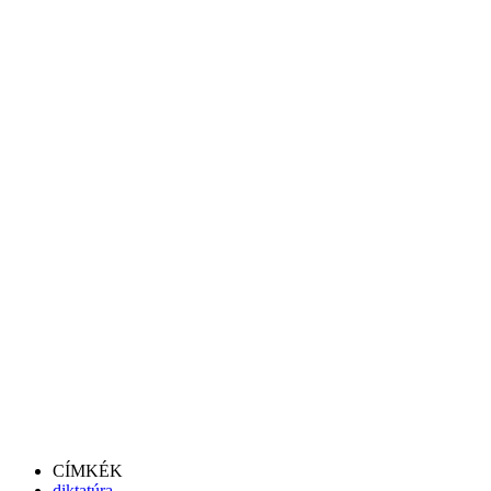
CÍMKÉK
diktatúra