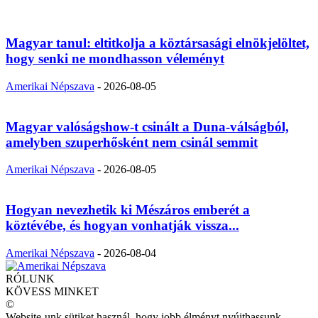
Magyar tanul: eltitkolja a köztársasági elnökjelöltet,
hogy senki ne mondhasson véleményt
Amerikai Népszava
-
2026-08-05
Magyar valóságshow-t csinált a Duna-válságból,
amelyben szuperhősként nem csinál semmit
Amerikai Népszava
-
2026-08-05
Hogyan nevezhetik ki Mészáros emberét a
köztévébe, és hogyan vonhatják vissza...
Amerikai Népszava
-
2026-08-04
RÓLUNK
KÖVESS MINKET
©
Website-unk sütiket használ, hogy jobb élményt nyújthassunk