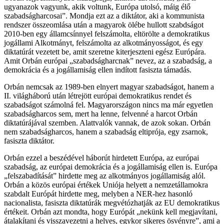
ugyanazok vagyunk, akik voltunk, Európa utolsó, máig élő
szabadságharcosai”. Mondja ezt az a diktátor, aki a kommunista
rendszer összeomlása után a magyarok ölébe hullott szabdságot
2010-ben egy államcsínnyel felszámolta, eltörölte a demokratikus
jogállami Alkotmányt, felszámolta az alkotmányosságot, és egy
diktatúrát vezetett be, amit szeretne kiterjeszteni egész Európára.
Amit Orbán európai „szabadságharcnak” nevez, az a szabadság, a
demokrácia és a jogállamiság ellen indított fasiszta támadás.
Orbán nemcsak az 1989-ben elnyert magyar szabadságot, hanem a
II. világháború után létrejött európai demokratikus rendet és
szabadságot számolná fel. Magyarországon nincs ma már egyetlen
szabadságharcos sem, mert ha lenne, felvenné a harcot Orbán
diktatúrájával szemben. Alattvalók vannak, de azok sokan. Orbán
nem szabadságharcos, hanem a szabadság eltiprója, egy zsarnok,
fasiszta diktátor.
Orbán ezzel a beszédével háborút hirdetett Európa, az európai
szabadság, az európai demokrácia és a jogállamiság ellen is. Európa
„felszabadítását” hirdette meg az alkotmányos jogállamiság alól.
Orbán a közös európai értékek Uniója helyett a nemzetállamokra
szabdalt Európát hirdette meg, melyben a NER-hez hasonló
nacionalista, fasiszta diktatúrák megvétózhatják az EU demokratikus
értékeit. Orbán azt mondta, hogy Európát „nekünk kell megjavítani,
átalakítani és visszavezetni a helyes, egykor sikeres ösvényre”, ami a