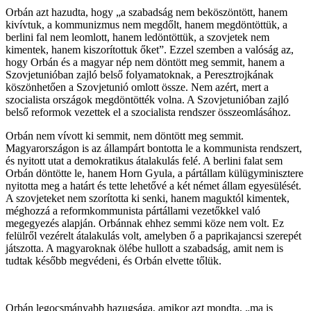
Orbán azt hazudta, hogy „a szabadság nem beköszöntött, hanem
kivívtuk, a kommunizmus nem megdőlt, hanem megdöntöttük, a
berlini fal nem leomlott, hanem ledöntöttük, a szovjetek nem
kimentek, hanem kiszorítottuk őket”. Ezzel szemben a valóság az,
hogy Orbán és a magyar nép nem döntött meg semmit, hanem a
Szovjetunióban zajló belső folyamatoknak, a Peresztrojkának
köszönhetően a Szovjetunió omlott össze. Nem azért, mert a
szocialista országok megdöntötték volna. A Szovjetunióban zajló
belső reformok vezettek el a szocialista rendszer összeomlásához.
Orbán nem vívott ki semmit, nem döntött meg semmit.
Magyarországon is az állampárt bontotta le a kommunista rendszert,
és nyitott utat a demokratikus átalakulás felé. A berlini falat sem
Orbán döntötte le, hanem Horn Gyula, a pártállam külügyminisztere
nyitotta meg a határt és tette lehetővé a két német állam egyesülését.
A szovjeteket nem szorította ki senki, hanem maguktól kimentek,
méghozzá a reformkommunista pártállami vezetőkkel való
megegyezés alapján. Orbánnak ehhez semmi köze nem volt. Ez
felülről vezérelt átalakulás volt, amelyben ő a paprikajancsi szerepét
játszotta. A magyaroknak ölébe hullott a szabadság, amit nem is
tudtak később megvédeni, és Orbán elvette tőlük.
Orbán legocsmányabb hazugsága, amikor azt mondta, „ma is