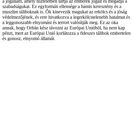
a jogállam, amely tiszteletben tartja az emberek jogait és megadja a
szabadságukat. Ez egyformán ellensége a hamis keresztény és a
muszlim táliboknak is. Ők kinevezik magukat az erkölcs és a jóság
védelmezőjének, és erre hivatkozva a legerkölcstelenebb hatalmat és
a leggonoszabb elnyomást és terrort valósítják meg. Ez az oka
annak, hogy Orbán kész távozni az Európai Unióból, ha nem kap
pénzt, mert az Európai Unió korlátozza a fideszes tálibok embertelen
és gonosz, elnyomó államát.