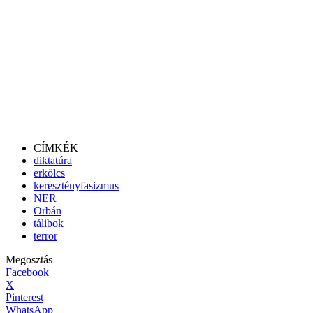
CÍMKÉK
diktatúra
erkölcs
keresztényfasizmus
NER
Orbán
tálibok
terror
Megosztás
Facebook
X
Pinterest
WhatsApp