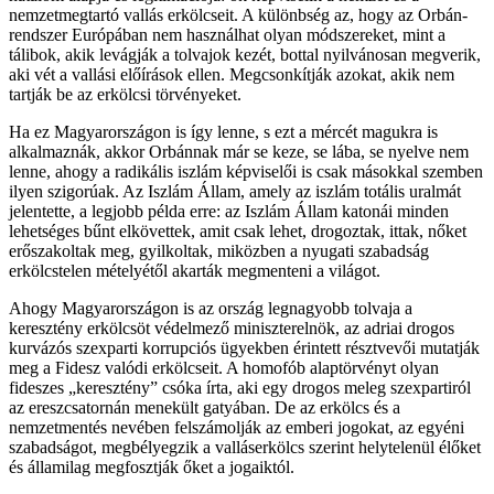
nemzetmegtartó vallás erkölcseit. A különbség az, hogy az Orbán-
rendszer Európában nem használhat olyan módszereket, mint a
tálibok, akik levágják a tolvajok kezét, bottal nyilvánosan megverik,
aki vét a vallási előírások ellen. Megcsonkítják azokat, akik nem
tartják be az erkölcsi törvényeket.
Ha ez Magyarországon is így lenne, s ezt a mércét magukra is
alkalmaznák, akkor Orbánnak már se keze, se lába, se nyelve nem
lenne, ahogy a radikális iszlám képviselői is csak másokkal szemben
ilyen szigorúak. Az Iszlám Állam, amely az iszlám totális uralmát
jelentette, a legjobb példa erre: az Iszlám Állam katonái minden
lehetséges bűnt elkövettek, amit csak lehet, drogoztak, ittak, nőket
erőszakoltak meg, gyilkoltak, miközben a nyugati szabadság
erkölcstelen mételyétől akarták megmenteni a világot.
Ahogy Magyarországon is az ország legnagyobb tolvaja a
keresztény erkölcsöt védelmező miniszterelnök, az adriai drogos
kurvázós szexparti korrupciós ügyekben érintett résztvevői mutatják
meg a Fidesz valódi erkölcseit. A homofób alaptörvényt olyan
fideszes „keresztény” csóka írta, aki egy drogos meleg szexpartiról
az ereszcsatornán menekült gatyában. De az erkölcs és a
nemzetmentés nevében felszámolják az emberi jogokat, az egyéni
szabadságot, megbélyegzik a valláserkölcs szerint helytelenül élőket
és államilag megfosztják őket a jogaiktól.