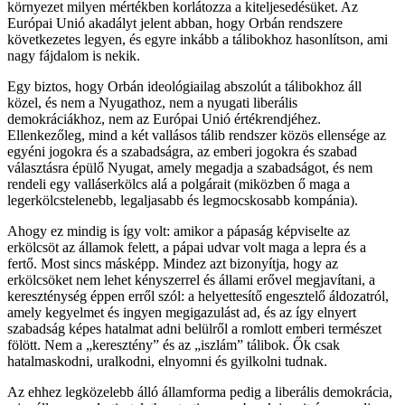
környezet milyen mértékben korlátozza a kiteljesedésüket. Az
Európai Unió akadályt jelent abban, hogy Orbán rendszere
következetes legyen, és egyre inkább a tálibokhoz hasonlítson, ami
nagy fájdalom is nekik.
Egy biztos, hogy Orbán ideológiailag abszolút a tálibokhoz áll
közel, és nem a Nyugathoz, nem a nyugati liberális
demokráciákhoz, nem az Európai Unió értékrendjéhez.
Ellenkezőleg, mind a két vallásos tálib rendszer közös ellensége az
egyéni jogokra és a szabadságra, az emberi jogokra és szabad
választásra épülő Nyugat, amely megadja a szabadságot, és nem
rendeli egy valláserkölcs alá a polgárait (miközben ő maga a
legerkölcstelenebb, legaljasabb és legmocskosabb kompánia).
Ahogy ez mindig is így volt: amikor a pápaság képviselte az
erkölcsöt az államok felett, a pápai udvar volt maga a lepra és a
fertő. Most sincs másképp. Mindez azt bizonyítja, hogy az
erkölcsöket nem lehet kényszerrel és állami erővel megjavítani, a
kereszténység éppen erről szól: a helyettesítő engesztelő áldozatról,
amely kegyelmet és ingyen megigazulást ad, és az így elnyert
szabadság képes hatalmat adni belülről a romlott emberi természet
fölött. Nem a „keresztény” és az „iszlám” tálibok. Ők csak
hatalmaskodni, uralkodni, elnyomni és gyilkolni tudnak.
Az ehhez legközelebb álló államforma pedig a liberális demokrácia,