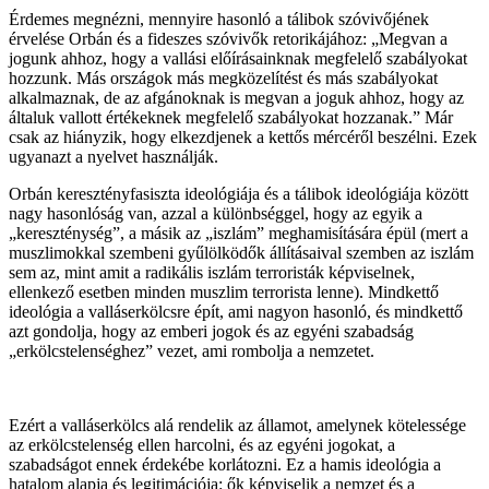
Érdemes megnézni, mennyire hasonló a tálibok szóvivőjének
érvelése Orbán és a fideszes szóvivők retorikájához: „Megvan a
jogunk ahhoz, hogy a vallási előírásainknak megfelelő szabályokat
hozzunk. Más országok más megközelítést és más szabályokat
alkalmaznak, de az afgánoknak is megvan a joguk ahhoz, hogy az
általuk vallott értékeknek megfelelő szabályokat hozzanak.” Már
csak az hiányzik, hogy elkezdjenek a kettős mércéről beszélni. Ezek
ugyanazt a nyelvet használják.
Orbán keresztényfasiszta ideológiája és a tálibok ideológiája között
nagy hasonlóság van, azzal a különbséggel, hogy az egyik a
„kereszténység”, a másik az „iszlám” meghamisítására épül (mert a
muszlimokkal szembeni gyűlölködők állításaival szemben az iszlám
sem az, mint amit a radikális iszlám terroristák képviselnek,
ellenkező esetben minden muszlim terrorista lenne). Mindkettő
ideológia a valláserkölcsre épít, ami nagyon hasonló, és mindkettő
azt gondolja, hogy az emberi jogok és az egyéni szabadság
„erkölcstelenséghez” vezet, ami rombolja a nemzetet.
Ezért a valláserkölcs alá rendelik az államot, amelynek kötelessége
az erkölcstelenség ellen harcolni, és az egyéni jogokat, a
szabadságot ennek érdekébe korlátozni. Ez a hamis ideológia a
hatalom alapja és legitimációja: ők képviselik a nemzet és a