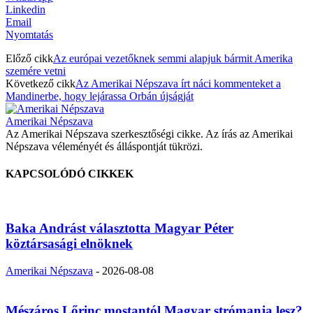
Linkedin
Email
Nyomtatás
Előző cikk
Az európai vezetőknek semmi alapjuk bármit Amerika
szemére vetni
Következő cikk
Az Amerikai Népszava írt náci kommenteket a
Mandinerbe, hogy lejárassa Orbán újságját
Amerikai Népszava
Az Amerikai Népszava szerkesztőségi cikke. Az írás az Amerikai
Népszava véleményét és álláspontját tükrözi.
KAPCSOLÓDÓ CIKKEK
Baka Andrást választotta Magyar Péter
köztársasági elnöknek
Amerikai Népszava
-
2026-08-08
Mészáros Lőrinc mostantól Magyar strómanja lesz?