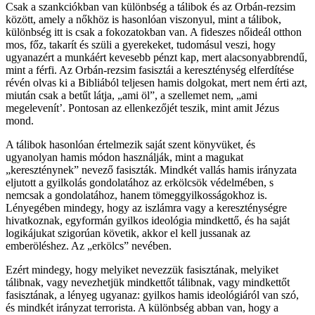
Csak a szankciókban van különbség a tálibok és az Orbán-rezsim
között, amely a nőkhöz is hasonlóan viszonyul, mint a tálibok,
különbség itt is csak a fokozatokban van. A fideszes nőideál otthon
mos, főz, takarít és szüli a gyerekeket, tudomásul veszi, hogy
ugyanazért a munkáért kevesebb pénzt kap, mert alacsonyabbrendű,
mint a férfi. Az Orbán-rezsim fasisztái a kereszténység elferdítése
révén olvas ki a Bibliából teljesen hamis dolgokat, mert nem érti azt,
miután csak a betűt látja, „ami öl”, a szellemet nem, „ami
megelevenít’. Pontosan az ellenkezőjét teszik, mint amit Jézus
mond.
A tálibok hasonlóan értelmezik saját szent könyvüket, és
ugyanolyan hamis módon használják, mint a magukat
„kereszténynek” nevező fasiszták. Mindkét vallás hamis irányzata
eljutott a gyilkolás gondolatához az erkölcsök védelmében, s
nemcsak a gondolatához, hanem tömeggyilkosságokhoz is.
Lényegében mindegy, hogy az iszlámra vagy a kereszténységre
hivatkoznak, egyformán gyilkos ideológia mindkettő, és ha saját
logikájukat szigorúan követik, akkor el kell jussanak az
emberöléshez. Az „erkölcs” nevében.
Ezért mindegy, hogy melyiket nevezzük fasisztának, melyiket
tálibnak, vagy nevezhetjük mindkettőt tálibnak, vagy mindkettőt
fasisztának, a lényeg ugyanaz: gyilkos hamis ideológiáról van szó,
és mindkét irányzat terrorista. A különbség abban van, hogy a