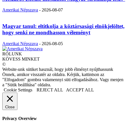
Amerikai Népszava
-
2026-08-07
Magyar tanul: eltitkolja a köztársasági elnökjelöltet,
hogy senki ne mondhasson véleményt
Amerikai Népszava
-
2026-08-05
RÓLUNK
KÖVESS MINKET
©
Website-unk sütiket használ, hogy jobb élményt nyújthassunk
Önnek, amikor visszatér az oldalra. Kérjük, kattintson az
"Elfogadom" gombra valamennyi süti elfogadásához. Vagy menjen
a "Sütik beállítása" oldalra.
Cookie Settings
REJECT ALL
ACCEPT ALL
Close
Privacy Overview