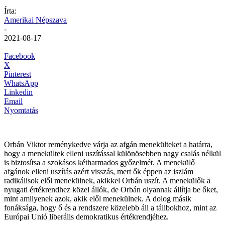
Írta:
Amerikai Népszava
-
2021-08-17
Facebook
X
Pinterest
WhatsApp
Linkedin
Email
Nyomtatás
Orbán Viktor reménykedve várja az afgán menekülteket a határra,
hogy a menekültek elleni uszítással különösebben nagy csalás nélkül
is biztosítsa a szokásos kétharmados győzelmét. A menekülő
afgánok elleni uszítás azért visszás, mert ők éppen az iszlám
radikálisok elől menekülnek, akikkel Orbán uszít. A menekülők a
nyugati értékrendhez közel állók, de Orbán olyannak állítja be őket,
mint amilyenek azok, akik elől menekülnek. A dolog másik
fonáksága, hogy ő és a rendszere közelebb áll a tálibokhoz, mint az
Európai Unió liberális demokratikus értékrendjéhez.