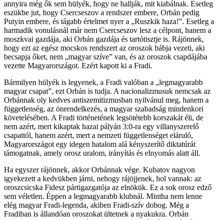
annyira még ők sem hülyék, hogy ne hallják, mit kiabálnak. Esetleg
eszükbe jut, hogy Csercseszov a rendszer embere, Orbán pedig
Putyin embere, és tágabb értelmet nyer a „Ruszkik haza!”. Esetleg a
harmadik vonulásnál már nem Csercseszov lesz a célpont, hanem a
moszkvai gazdája, aki Orbán gazdája és tartótisztje is. Rájönnek,
hogy ezt az egész mocskos rendszert az oroszok bábja vezeti, aki
becsapja őket, nem „magyar szíve” van, és az oroszok csapdájába
vezette Magyarországot. Ezért kapott ki a Fradi.
Bármilyen hülyék is legyenek, a Fradi valóban a „legmagyarabb
magyar csapat”, ezt Orbán is tudja. A nacionalizmusuk nemcsak az
Orbánnak oly kedves antiszemitizmusban nyilvánul meg, hanem a
függetlenség, az önrendelkezés, a magyar szabadság mindenkori
követelésében. A Fradi történetének legsötétebb korszakát éli, de
nem azért, mert kikaptak hazai pályán 3:0-ra egy villanyszerelő
csapattól, hanem azért, mert a nemzeti függetlenséget eláruló,
Magyarországot egy idegen hatalom alá kényszerítő diktatúrát
támogatnak, amely orosz uralom, irányítás és elnyomás alatt áll.
Ha egyszer rájönnek, akkor Orbánnak vége. Kubatov nagyon
igyekezett a kedvükben járni, nehogy rájöjjenek, hol vannak: az
oroszcsicska Fidesz pártigazgatója az elnökük. Ez a sok orosz edző
sem véletlen. Éppen a legmagyarabb klubnál. Mintha nem lenne
elég magyar Fradi-legenda, akiben Fradi-szív dobog. Még a
Fradiban is állandóan oroszokat ültetnek a nyakukra. Orbán