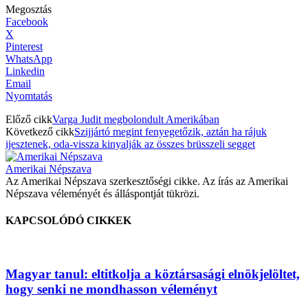
Megosztás
Facebook
X
Pinterest
WhatsApp
Linkedin
Email
Nyomtatás
Előző cikk
Varga Judit megbolondult Amerikában
Következő cikk
Szijjártó megint fenyegetőzik, aztán ha rájuk
ijesztenek, oda-vissza kinyalják az összes brüsszeli segget
Amerikai Népszava
Az Amerikai Népszava szerkesztőségi cikke. Az írás az Amerikai
Népszava véleményét és álláspontját tükrözi.
KAPCSOLÓDÓ CIKKEK
Magyar tanul: eltitkolja a köztársasági elnökjelöltet,
hogy senki ne mondhasson véleményt