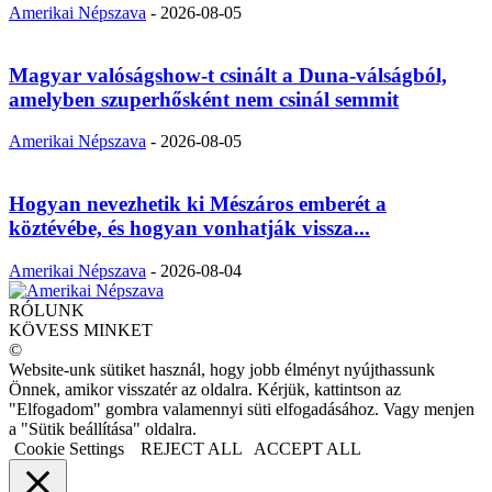
Amerikai Népszava
-
2026-08-05
Magyar valóságshow-t csinált a Duna-válságból,
amelyben szuperhősként nem csinál semmit
Amerikai Népszava
-
2026-08-05
Hogyan nevezhetik ki Mészáros emberét a
köztévébe, és hogyan vonhatják vissza...
Amerikai Népszava
-
2026-08-04
RÓLUNK
KÖVESS MINKET
©
Website-unk sütiket használ, hogy jobb élményt nyújthassunk
Önnek, amikor visszatér az oldalra. Kérjük, kattintson az
"Elfogadom" gombra valamennyi süti elfogadásához. Vagy menjen
a "Sütik beállítása" oldalra.
Cookie Settings
REJECT ALL
ACCEPT ALL