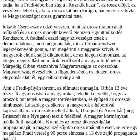
tudja, ha a Fradi-táborban zúg a „Ruszkik haza!”, az rossz előjel, az
veszélyes lehet rá, aki az oroszokat nem kirúgta, hanem visszahívta,
és Magyarországot orosz gyarmattá tette.
Inkább Csercseszov edző vesszen, mint az orosz uralom alatt
működő és az orosz modellt követő Nemzeti Együttműködés
Rendszere. A fradisták ezzel nagy szívességet tettek a
demokratáknak, mert megmutatták, mi az Orbán-rendszer
legérzékenyebb pontja, ami megérinti a magyarok szívét. A
magyarok eltűrik saját diktátorukat, de az idegen elnyomást, az
idegen megszállást nem tűrik, erről szól a magyar történelem.
Márpedig Orbán visszahívta Magyarországra az oroszokat,
Magyarország elveszítette a függetlenségét, és idegen, orosz
elnyomás alatt él, egy bábkormány alatt.
Ami a Fradi-pályán történt, az túlmutat önmagán. Orbán 13 éve
részesíti agymosásban a magyarokat, feledteti el velük, hogy az
oroszok mit tettek a magyar történelemben, és építgeti az oroszok
nimbuszát. Látszólag ez sikeres, a magyarok a háborúval
kapcsolatban az oroszok mellett állnak, Ukrajnát és Amerikát (meg
Brüsszelt és a Nyugatot) teszik felelőssé. A magyar kormányzati
média önti magából a Kreml és az orosz titkosszolgálat
propagandáját, a magyar szélsőjobb orosz imádatba esett, se erre egy
megalázó Fradi vereség 90 perce elmossa a 13 éve zajló propaganda
hatását.