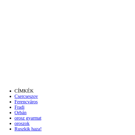
CÍMKÉK
Csercseszov
Ferencváros
Fradi
Orbán
orosz gyarmat
oroszok
Ruszkik haza!