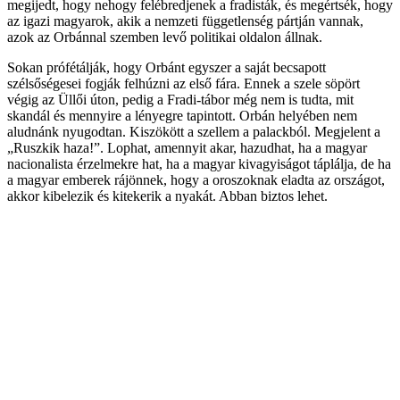
megijedt, hogy nehogy felébredjenek a fradisták, és megértsék, hogy
az igazi magyarok, akik a nemzeti függetlenség pártján vannak,
azok az Orbánnal szemben levő politikai oldalon állnak.
Sokan prófétálják, hogy Orbánt egyszer a saját becsapott
szélsőségesei fogják felhúzni az első fára. Ennek a szele söpört
végig az Üllői úton, pedig a Fradi-tábor még nem is tudta, mit
skandál és mennyire a lényegre tapintott. Orbán helyében nem
aludnánk nyugodtan. Kiszökött a szellem a palackból. Megjelent a
„Ruszkik haza!”. Lophat, amennyit akar, hazudhat, ha a magyar
nacionalista érzelmekre hat, ha a magyar kivagyiságot táplálja, de ha
a magyar emberek rájönnek, hogy a oroszoknak eladta az országot,
akkor kibelezik és kitekerik a nyakát. Abban biztos lehet.