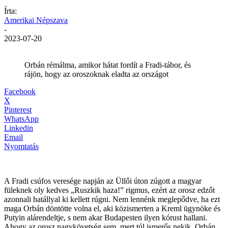
Írta:
Amerikai Népszava
-
2023-07-20
Orbán rémálma, amikor hátat fordít a Fradi-tábor, és
rájön, hogy az oroszoknak eladta az országot
Facebook
X
Pinterest
WhatsApp
Linkedin
Email
Nyomtatás
A Fradi csúfos veresége napján az Üllői úton zúgott a magyar
füleknek oly kedves „Ruszkik haza!” rigmus, ezért az orosz edzőt
azonnali hatállyal ki kellett rúgni. Nem lennénk meglepődve, ha ezt
maga Orbán döntötte volna el, aki közismerten a Kreml ügynöke és
Putyin alárendeltje, s nem akar Budapesten ilyen kórust hallani.
Ahogy az orosz nagykövetség sem, mert túl ismerős nekik. Orbán