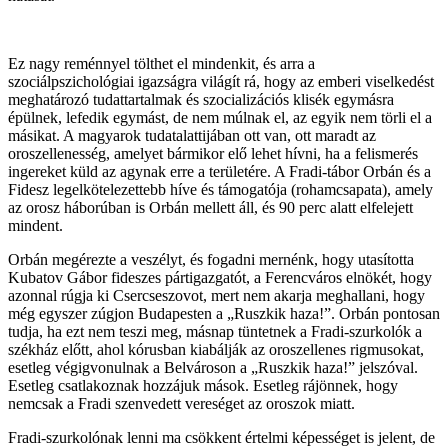
Ez nagy reménnyel tölthet el mindenkit, és arra a
szociálpszichológiai igazságra világít rá, hogy az emberi viselkedést
meghatározó tudattartalmak és szocializációs klisék egymásra
épülnek, lefedik egymást, de nem múlnak el, az egyik nem törli el a
másikat. A magyarok tudatalattijában ott van, ott maradt az
oroszellenesség, amelyet bármikor elő lehet hívni, ha a felismerés
ingereket küld az agynak erre a területére. A Fradi-tábor Orbán és a
Fidesz legelkötelezettebb híve és támogatója (rohamcsapata), amely
az orosz háborúban is Orbán mellett áll, és 90 perc alatt elfelejett
mindent.
Orbán megérezte a veszélyt, és fogadni mernénk, hogy utasította
Kubatov Gábor fideszes pártigazgatót, a Ferencváros elnökét, hogy
azonnal rúgja ki Csercseszovot, mert nem akarja meghallani, hogy
még egyszer zúgjon Budapesten a „Ruszkik haza!”. Orbán pontosan
tudja, ha ezt nem teszi meg, másnap tüntetnek a Fradi-szurkolók a
székház előtt, ahol kórusban kiabálják az oroszellenes rigmusokat,
esetleg végigvonulnak a Belvároson a „Ruszkik haza!” jelszóval.
Esetleg csatlakoznak hozzájuk mások. Esetleg rájönnek, hogy
nemcsak a Fradi szenvedett vereséget az oroszok miatt.
Fradi-szurkolónak lenni ma csökkent értelmi képességet is jelent, de