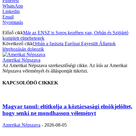
Pinterest
WhatsApp
Linkedin
Email
Nyomtatás
Előző cikk
Már az ENSZ is Soros kezében van, Orbán és Szijjártó
komplett elmebetegek
Következő cikk
Orbán a fasiszta Európai Egyesült Államok
létrehozásán dolgozik
Amerikai Népszava
Az Amerikai Népszava szerkesztőségi cikke. Az írás az Amerikai
Népszava véleményét és álláspontját tükrözi.
KAPCSOLÓDÓ CIKKEK
Magyar tanul: eltitkolja a köztársasági elnökjelöltet,
hogy senki ne mondhasson véleményt
Amerikai Népszava
-
2026-08-05