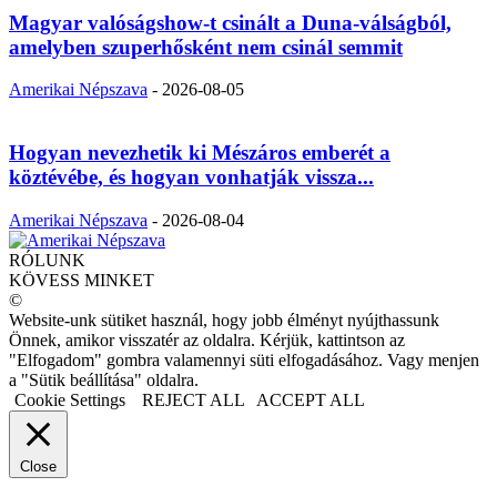
Magyar valóságshow-t csinált a Duna-válságból,
amelyben szuperhősként nem csinál semmit
Amerikai Népszava
-
2026-08-05
Hogyan nevezhetik ki Mészáros emberét a
köztévébe, és hogyan vonhatják vissza...
Amerikai Népszava
-
2026-08-04
RÓLUNK
KÖVESS MINKET
©
Website-unk sütiket használ, hogy jobb élményt nyújthassunk
Önnek, amikor visszatér az oldalra. Kérjük, kattintson az
"Elfogadom" gombra valamennyi süti elfogadásához. Vagy menjen
a "Sütik beállítása" oldalra.
Cookie Settings
REJECT ALL
ACCEPT ALL
Close