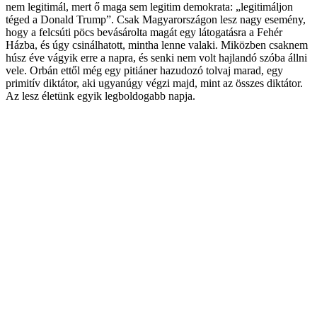
nem legitimál, mert ő maga sem legitim demokrata: „legitimáljon
téged a Donald Trump”. Csak Magyarországon lesz nagy esemény,
hogy a felcsúti pöcs bevásárolta magát egy látogatásra a Fehér
Házba, és úgy csinálhatott, mintha lenne valaki. Miközben csaknem
húsz éve vágyik erre a napra, és senki nem volt hajlandó szóba állni
vele. Orbán ettől még egy pitiáner hazudozó tolvaj marad, egy
primitív diktátor, aki ugyanúgy végzi majd, mint az összes diktátor.
Az lesz életünk egyik legboldogabb napja.