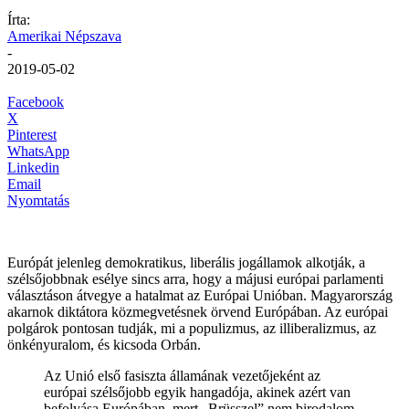
Írta:
Amerikai Népszava
-
2019-05-02
Facebook
X
Pinterest
WhatsApp
Linkedin
Email
Nyomtatás
Európát jelenleg demokratikus, liberális jogállamok alkotják, a
szélsőjobbnak esélye sincs arra, hogy a májusi európai parlamenti
választáson átvegye a hatalmat az Európai Unióban. Magyarország
akarnok diktátora közmegvetésnek örvend Európában. Az európai
polgárok pontosan tudják, mi a populizmus, az illiberalizmus, az
önkényuralom, és kicsoda Orbán.
Az Unió első fasiszta államának vezetőjeként az
európai szélsőjobb egyik hangadója, akinek azért van
befolyása Európában, mert „Brüsszel” nem birodalom,