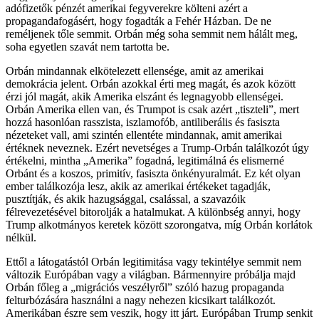
adófizetők pénzét amerikai fegyverekre költeni azért a
propagandafogásért, hogy fogadták a Fehér Házban. De ne
reméljenek tőle semmit. Orbán még soha semmit nem hálált meg,
soha egyetlen szavát nem tartotta be.
Orbán mindannak elkötelezett ellensége, amit az amerikai
demokrácia jelent. Orbán azokkal érti meg magát, és azok között
érzi jól magát, akik Amerika elszánt és legnagyobb ellenségei.
Orbán Amerika ellen van, és Trumpot is csak azért „tiszteli”, mert
hozzá hasonlóan rasszista, iszlamofób, antiliberális és fasiszta
nézeteket vall, ami szintén ellentéte mindannak, amit amerikai
értéknek neveznek. Ezért nevetséges a Trump-Orbán találkozót úgy
értékelni, mintha „Amerika” fogadná, legitimálná és elismerné
Orbánt és a koszos, primitív, fasiszta önkényuralmát. Ez két olyan
ember találkozója lesz, akik az amerikai értékeket tagadják,
pusztítják, és akik hazugsággal, csalással, a szavazóik
félrevezetésével bitorolják a hatalmukat. A különbség annyi, hogy
Trump alkotmányos keretek között szorongatva, míg Orbán korlátok
nélkül.
Ettől a látogatástól Orbán legitimitása vagy tekintélye semmit nem
változik Európában vagy a világban. Bármennyire próbálja majd
Orbán főleg a „migrációs veszélyről” szóló hazug propaganda
felturbózására használni a nagy nehezen kicsikart találkozót.
Amerikában észre sem veszik, hogy itt járt. Európában Trump senkit