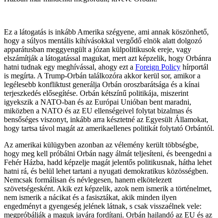
Ez a látogatás is inkább Amerika szégyene, ami annak köszönhető,
hogy a súlyos mentális kihívásokkal vergődő elnök alatt dolgozó
apparátusban meggyengült a józan külpolitikusok ereje, vagy
elszámítják a látogatással magukat, mert azt képzelik, hogy Orbánra
hatni tudnak egy meghívással, ahogy ezt a
Foreign Policy
hírportál
is megírta. A Trump-Orbán találkozóra akkor kerül sor, amikor a
legélesebb konfliktust generálja Orbán oroszbarátsága és a kínai
terjeszkedés elősegítése. Orbán kétszínű politikája, miszerint
igyekszik a NATO-ban és az Európai Unióban bent maradni,
miközben a NATO és az EU ellenségeivel folytat bizalmas és
bensőséges viszonyt, inkább arra késztetné az Egyesült Államokat,
hogy tartsa távol magát az amerikaellenes politikát folytató Orbántól.
Az amerikai külügyben azonban az vélemény került többségbe,
hogy meg kell próbálni Orbán nagy álmát teljesíteni, és beengedni a
Fehér Házba, hadd képzelje magát jelentős politikusnak, hátha lehet
hatni rá, és belül lehet tartani a nyugati demokratikus közösségben.
Nemcsak formálisan és névlegesen, hanem elkötelezett
szövetségesként. Akik ezt képzelik, azok nem ismerik a történelmet,
nem ismerik a nácikat és a fasisztákat, akik minden ilyen
engedményt a gyengeség jelének látnak, s csak visszaélnek vele:
megpróbálják a maguk javára fordítani. Orbán hajlandó az EU és az