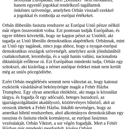
hanem egyenlő jogokkal rendelkező tagállamok
önkéntes szövetsége, amelyben Orbán visszaél ezekkel
a jogokkal és rombolja az európai értékeket.
Orbán illiberális fasiszta rendszere az Európai Unió pénze nélkül
már régen összeomlott volna. Ezt pontosan tudják Európában, és
egyre többen követelik, hogy ne kapjon pénzt az Uniótól, aki
tagadja az Unió liberális demokratikus alapértékeit. Orbánnak, mint
az Unió egy tagjának, nincs joga ahhoz, hogy a nyugat-európai
demokratikus országok szövetségét, amelyhez azok jóindulatából
csatlakozhatott, lerombolja, és a saját hamis vallási, nacionalista
diktatúráját erőltesse rá. Ezt Európában mindenki tudja, Orbán egy
szitokszó, aki kizárólag a német autóipar érdekei miatt nem került
még az uniós pöcegödörbe.
Ezért Orbán megítélésén semmit nem változtat az, hogy katonai
eszközök vásárlásával bekönyörögte magát a Fehér Házba
Trumphoz. Egy olyan amerikai elnökhöz, aki maga is közutálat
tárgya, és fogadja őt egy adócsaló, beteges hazudozó, az
igazságszolgáltatást akadályozó, köztörvényes bűnöző, akit az
oroszok ültettek a Fehér Házba. Inkább nevetséges, hogy az
amerikai hibrid rendszerben, ahol alkotmányos demokráciában egy
rasszista és fasiszta elnök kormányoz, az európai fasizmus
vezéralakját, Orbán Viktort, a sor végén fogadják. Mert a Fehér
Házban már mindenki megfordult, kivéve Orbánt.