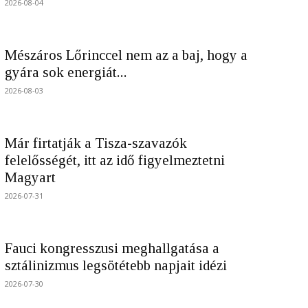
2026-08-04
Mészáros Lőrinccel nem az a baj, hogy a
gyára sok energiát...
2026-08-03
Már firtatják a Tisza-szavazók
felelősségét, itt az idő figyelmeztetni
Magyart
2026-07-31
Fauci kongresszusi meghallgatása a
sztálinizmus legsötétebb napjait idézi
2026-07-30