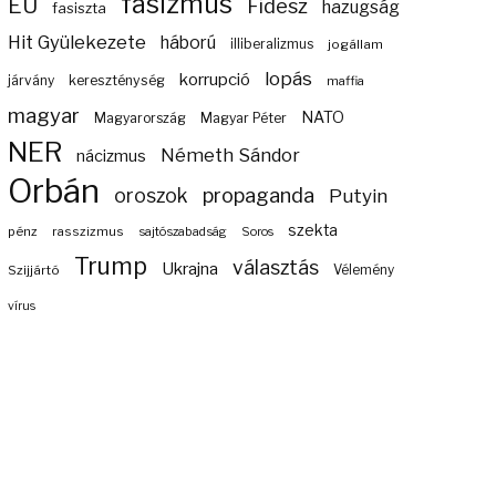
fasizmus
EU
Fidesz
hazugság
fasiszta
Hit Gyülekezete
háború
illiberalizmus
jogállam
lopás
korrupció
járvány
kereszténység
maffia
magyar
NATO
Magyarország
Magyar Péter
NER
Németh Sándor
nácizmus
Orbán
propaganda
oroszok
Putyin
szekta
pénz
rasszizmus
sajtószabadság
Soros
Trump
választás
Ukrajna
Szijjártó
Vélemény
vírus