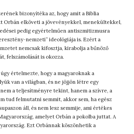
erének bizonyítéka az, hogy amit a Biblia
t Orbán elköveti a jövevényekkel, menekültekkel,
zkedései pedig egyértelműen antiszmitizmusra
esztény-nemzeti” ideológiája is. Ezért a
zetet nemcsak kifosztja, kirabolja a bűnöző
, felszámolását is okozza.
st úgy értelmezte, hogy a magyaroknak a
yük van a világban, és ne jöjjön létre egy
 nem a teljesítményre tekint, hanem a szívre, a
em tud felmutatni semmit, akkor sem, ha egész
csupaszon áll, és nem lesz semmije, ami értékes
 Magyarország, amelyet Orbán a pokolba juttat. A
yarország. Ezt Orbánnak köszönhetik a