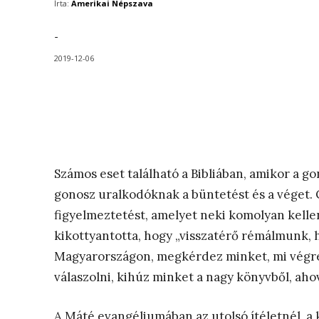
Írta:
Amerikai Népszava
-
2019-12-06
Számos eset található a Bibliában, amikor a g
gonosz uralkodóknak a büntetést és a véget. O
figyelmeztetést, amelyet neki komolyan kelle
kikottyantotta, hogy „visszatérő rémálmunk, 
Magyarországon, megkérdez minket, mi végre
válaszolni, kihúz minket a nagy könyvből, aho
A Máté evangéliumában az utolsó ítéletnél, a