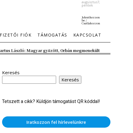
augusztus7,
péntek
Jelentkezzen
be /
Csatlakozzon
FIZETŐI FIÓK
TÁMOGATÁS
KAPCSOLAT
artus László: Magyar győzött, Orbán megmenekült
Keresés
Keresés
Tetszett a cikk? Küldjön támogatást QR kóddal!
Iratkozzon fel hírlevelünkre