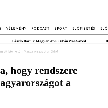
G
VÉLEMÉNY
PODCAST
SPORT
ELŐFIZETÉS
ELŐ
László Bartus: Magyar Won, Orbán Was Saved
B
iatt Isten eltörli Magyarországot a földről
a, hogy rendszere
Magyarországot a