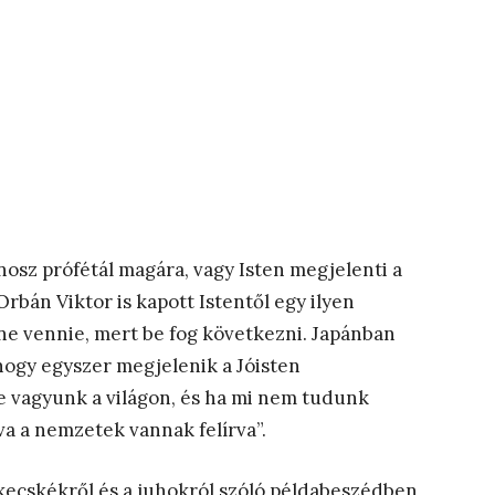
onosz prófétál magára, vagy Isten megjelenti a
rbán Viktor is kapott Istentől egy ilyen
ne vennie, mert be fog következni. Japánban
hogy egyszer megjelenik a Jóisten
 vagyunk a világon, és ha mi nem tudunk
va a nemzetek vannak felírva”.
 kecskékről és a juhokról szóló példabeszédben