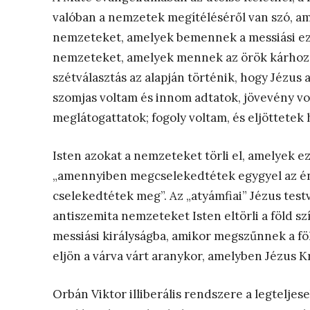
valóban a nemzetek megítéléséről van szó, ame
nemzeteket, amelyek bemennek a messiási ezeré
nemzeteket, amelyek mennek az örök kárhozatb
szétválasztás az alapján történik, hogy Jézus
szomjas voltam és innom adtatok, jövevény vo
meglátogattatok; fogoly voltam, és eljöttetek
Isten azokat a nemzeteket törli el, amelyek 
„amennyiben megcselekedtétek egygyel az én 
cselekedtétek meg”. Az „atyámfiai” Jézus testvé
antiszemita nemzeteket Isten eltörli a föld s
messiási királyságba, amikor megszűnnek a föl
eljön a várva várt aranykor, amelyben Jézus Kr
Orbán Viktor illiberális rendszere a legtelje