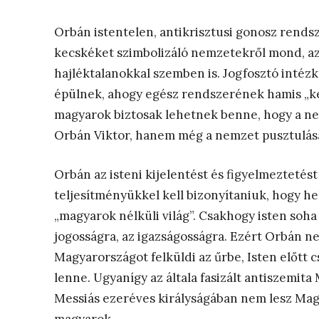
Orbán istentelen, antikrisztusi gonosz rendsz
kecskéket szimbolizáló nemzetekről mond, az
hajléktalanokkal szemben is. Jogfosztó inté
épülnek, ahogy egész rendszerének hamis „ker
magyarok biztosak lehetnek benne, hogy a nem
Orbán Viktor, hanem még a nemzet pusztulását
Orbán az isteni kijelentést és figyelmezteté
teljesítményükkel kell bizonyítaniuk, hogy hel
„magyarok nélküli világ”. Csakhogy isten soha
jogosságra, az igazságosságra. Ezért Orbán n
Magyarországot felküldi az űrbe, Isten előtt 
lenne. Ugyanígy az általa fasizált antiszemita
Messiás ezeréves királyságában nem lesz Mag