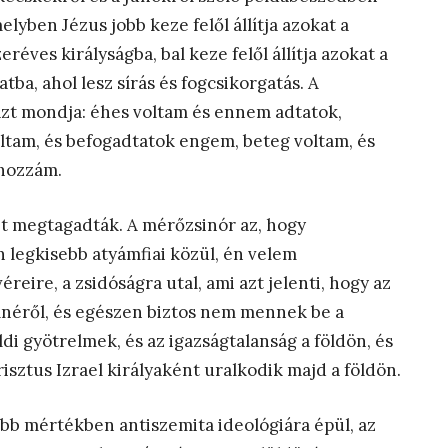
lyben Jézus jobb keze felől állítja azokat a
ves királyságba, bal keze felől állítja azokat a
a, ahol lesz sírás és fogcsikorgatás. A
 azt mondja: éhes voltam és ennem adtatok,
ltam, és befogadtatok engem, beteg voltam, és
 hozzám.
ezt megtagadták. A mérőzsinór az, hogy
legkisebb atyámfiai közül, én velem
reire, a zsidóságra utal, ami azt jelenti, hogy az
zínéről, és egészen biztos nem mennek be a
di gyötrelmek, és az igazságtalanság a földön, és
isztus Izrael királyaként uralkodik majd a földön.
sebb mértékben antiszemita ideológiára épül, az