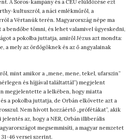
lent. A Soros-kampány és a CEU elüldözése ezt
rthy-kultuszról, a náci emlékműről, a
orról a Vértanúk terén. Magyarország népe ma
 a bendőbe tömni, és lehet valamivel ügyeskedni,
got a pokolba juttatja, amiről Jézus azt mondta:
re, a mely az ördögöknek és az ő angyalainak
ről, mint amikor a „mene, mene, tekel, ufarszin”
érlegen és híjjával találtattál”) megjelent
ten megjelentette a lelkében, hogy miatta
 és a pokolba juttatja, de Orbán elkövette azt a
rosszul. Nem hívott hozzáértő „prófétákat”, akik
jelentés az, hogy a NER, Orbán illiberális
Magyarországot megsemmisíti, a magyar nemzetet
 31-46 versei szerint.