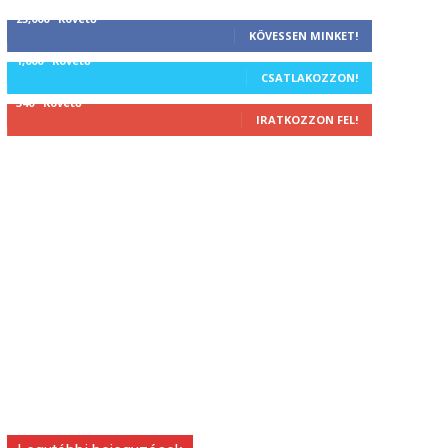
25,000
Követő
KÖVESSEN MINKET!
1,000
Követő
CSATLAKOZZON!
340
Követő
IRATKOZZON FEL!