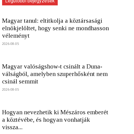
Legutóbbi bejegyzések
Magyar tanul: eltitkolja a köztársasági
elnökjelöltet, hogy senki ne mondhasson
véleményt
2026-08-05
Magyar valóságshow-t csinált a Duna-
válságból, amelyben szuperhősként nem
csinál semmit
2026-08-05
Hogyan nevezhetik ki Mészáros emberét
a köztévébe, és hogyan vonhatják
vissza...