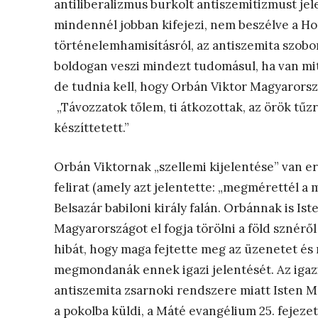
antiliberalizmus burkolt antiszemitizmust je
mindennél jobban kifejezi, nem beszélve a Ho
történelemhamisításról, az antiszemita szob
boldogan veszi mindezt tudomásul, ha van mit
de tudnia kell, hogy Orbán Viktor Magyarorszá
„Távozzatok tőlem, ti átkozottak, az örök tűz
készíttetett.”
Orbán Viktornak „szellemi kijelentése” van er
felirat (amely azt jelentette: „megmérettél a m
Belsazár babiloni király falán. Orbánnak is Is
Magyarországot el fogja törölni a föld sznéről
hibát, hogy maga fejtette meg az üzenetet és 
megmondanák ennek igazi jelentését. Az igazi 
antiszemita zsarnoki rendszere miatt Isten 
a pokolba küldi, a Máté evangélium 25. fejezet