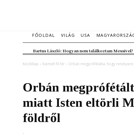
FŐOLDAL
VILÁG
USA
MAGYARORSZÁ
Bartus László: Hogyan nem találkoztam Messivel?
Kezdőlap
Kiemelt fő hír
Orbán megprófétálta, hogy rendszere m
Kiemelt fő hír
Magyarország
Orbán megprófétált
miatt Isten eltörli 
földről