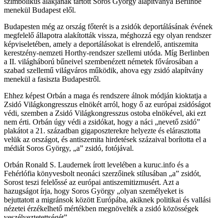
szimbolikus alakjának tartott Soros György alapítványa Berlinbe
menekül Budapest elől.
Budapesten még az ország főterét is a zsidók deportálásának évének
megfelelő állapotra alakították vissza, méghozzá egy olyan rendszer
képviseletében, amely a deportálásokat is elrendelő, antiszemita
kerestzény-nemzeti Horthy-rendszer szellemi utóda. Míg Berlinben
a II. világháború bűneivel szembenézett németek fővárosában a
szabad szellemű világváros működik, ahova egy zsidó alapítvány
menekül a fasiszta Budapestről.
Ehhez képest Orbán a maga és rendszere álnok módján kioktatja a
Zsidó Világkongresszus elnökét arról, hogy ő az európai zsidóságot
védi, szemben a Zsidó Világkongresszus ostoba elnökével, aki ezt
nem érti. Orbán úgy védi a zsidókat, hogy a náci „nevető zsidó”
plakátot a 21. században gigaposzterekre helyezte és elárasztotta
velük az országot, és antiszemita hirdetések százaival borította el a
médiát Soros György, „a” zsidó, fotójával.
Orbán Ronald S. Laudernek írott levelében a kuruc.info és a
Fehérlófia könyvesbolt neonáci szerzőinek stílusában „a” zsidót,
Sorost teszi felelőssé az európai antiszemitizmusért. Azt a
hazugságot írja, hogy Soros György „olyan személyeket is
bejuttatott a migránsok között Európába, akiknek politikai és vallási
nézetei érzékelhető mértékben megnövelték a zsidó közösségek
veszélyeztetettségét”.