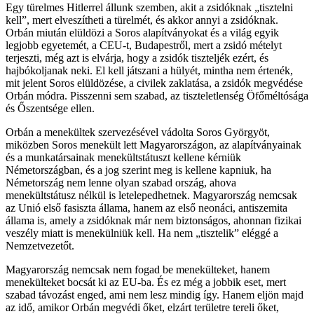
Egy türelmes Hitlerrel állunk szemben, akit a zsidóknak „tisztelni
kell”, mert elveszítheti a türelmét, és akkor annyi a zsidóknak.
Orbán miután elüldözi a Soros alapítványokat és a világ egyik
legjobb egyetemét, a CEU-t, Budapestről, mert a zsidó mételyt
terjeszti, még azt is elvárja, hogy a zsidók tiszteljék ezért, és
hajbókoljanak neki. El kell játszani a hülyét, mintha nem értenék,
mit jelent Soros elüldözése, a civilek zaklatása, a zsidók megvédése
Orbán módra. Pisszenni sem szabad, az tiszteletlenség Öfőméltósága
és Őszentsége ellen.
Orbán a menekültek szervezésével vádolta Soros Györgyöt,
miközben Soros menekült lett Magyarországon, az alapítványainak
és a munkatársainak menekültstátuszt kellene kérniük
Németországban, és a jog szerint meg is kellene kapniuk, ha
Németország nem lenne olyan szabad ország, ahova
menekültstátusz nélkül is letelepedhetnek. Magyarország nemcsak
az Unió első fasiszta állama, hanem az első neonáci, antiszemita
állama is, amely a zsidóknak már nem biztonságos, ahonnan fizikai
veszély miatt is menekülniük kell. Ha nem „tisztelik” eléggé a
Nemzetvezetőt.
Magyarország nemcsak nem fogad be menekülteket, hanem
menekülteket bocsát ki az EU-ba. És ez még a jobbik eset, mert
szabad távozást enged, ami nem lesz mindig így. Hanem eljön majd
az idő, amikor Orbán megvédi őket, elzárt területre tereli őket,