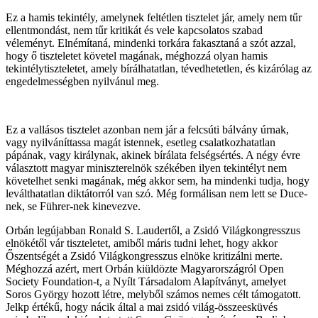
Ez a hamis tekintély, amelynek feltétlen tisztelet jár, amely nem tűr
ellentmondást, nem tűr kritikát és vele kapcsolatos szabad
véleményt. Elnémítaná, mindenki torkára fakasztaná a szót azzal,
hogy ő tiszteletet követel magának, méghozzá olyan hamis
tekintélytiszteletet, amely bírálhatatlan, tévedhetetlen, és kizárólag az
engedelmességben nyilvánul meg.
Ez a vallásos tisztelet azonban nem jár a felcsúti bálvány úrnak,
vagy nyilváníttassa magát istennek, esetleg csalatkozhatatlan
pápának, vagy királynak, akinek bírálata felségsértés. A négy évre
választott magyar miniszterelnök székében ilyen tekintélyt nem
követelhet senki magának, még akkor sem, ha mindenki tudja, hogy
leválthatatlan diktátorról van szó. Még formálisan nem lett se Duce-
nek, se Führer-nek kinevezve.
Orbán legújabban Ronald S. Laudertől, a Zsidó Világkongresszus
elnökétől vár tiszteletet, amiből máris tudni lehet, hogy akkor
Őszentségét a Zsidó Világkongresszus elnöke kritizálni merte.
Méghozzá azért, mert Orbán kiüldözte Magyarországról Open
Society Foundation-t, a Nyílt Társadalom Alapítványt, amelyet
Soros György hozott létre, melyből számos nemes célt támogatott.
Jelkp értékű, hogy nácik által a mai zsidó világ-összeesküvés