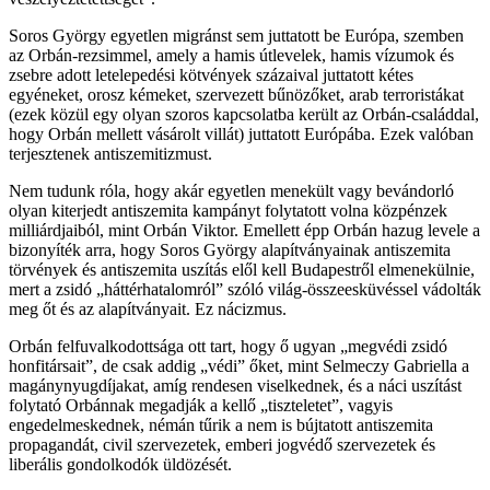
Soros György egyetlen migránst sem juttatott be Európa, szemben
az Orbán-rezsimmel, amely a hamis útlevelek, hamis vízumok és
zsebre adott letelepedési kötvények százaival juttatott kétes
egyéneket, orosz kémeket, szervezett bűnözőket, arab terroristákat
(ezek közül egy olyan szoros kapcsolatba került az Orbán-családdal,
hogy Orbán mellett vásárolt villát) juttatott Európába. Ezek valóban
terjesztenek antiszemitizmust.
Nem tudunk róla, hogy akár egyetlen menekült vagy bevándorló
olyan kiterjedt antiszemita kampányt folytatott volna közpénzek
milliárdjaiból, mint Orbán Viktor. Emellett épp Orbán hazug levele a
bizonyíték arra, hogy Soros György alapítványainak antiszemita
törvények és antiszemita uszítás elől kell Budapestről elmenekülnie,
mert a zsidó „háttérhatalomról” szóló világ-összeesküvéssel vádolták
meg őt és az alapítványait. Ez nácizmus.
Orbán felfuvalkodottsága ott tart, hogy ő ugyan „megvédi zsidó
honfitársait”, de csak addig „védi” őket, mint Selmeczy Gabriella a
magánynyugdíjakat, amíg rendesen viselkednek, és a náci uszítást
folytató Orbánnak megadják a kellő „tiszteletet”, vagyis
engedelmeskednek, némán tűrik a nem is bújtatott antiszemita
propagandát, civil szervezetek, emberi jogvédő szervezetek és
liberális gondolkodók üldözését.