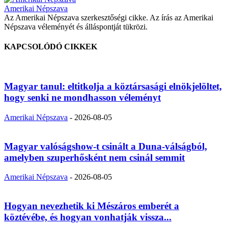
Amerikai Népszava
Az Amerikai Népszava szerkesztőségi cikke. Az írás az Amerikai
Népszava véleményét és álláspontját tükrözi.
KAPCSOLÓDÓ CIKKEK
Magyar tanul: eltitkolja a köztársasági elnökjelöltet,
hogy senki ne mondhasson véleményt
Amerikai Népszava
-
2026-08-05
Magyar valóságshow-t csinált a Duna-válságból,
amelyben szuperhősként nem csinál semmit
Amerikai Népszava
-
2026-08-05
Hogyan nevezhetik ki Mészáros emberét a
köztévébe, és hogyan vonhatják vissza...