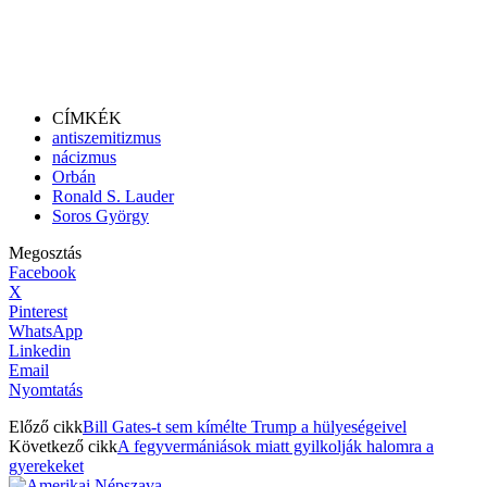
CÍMKÉK
antiszemitizmus
nácizmus
Orbán
Ronald S. Lauder
Soros György
Megosztás
Facebook
X
Pinterest
WhatsApp
Linkedin
Email
Nyomtatás
Előző cikk
Bill Gates-t sem kímélte Trump a hülyeségeivel
Következő cikk
A fegyvermániások miatt gyilkolják halomra a
gyerekeket