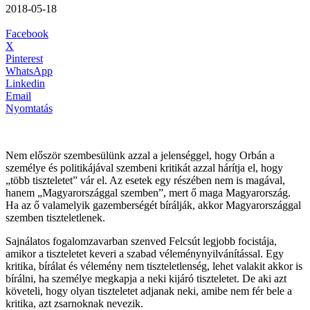
2018-05-18
Facebook
X
Pinterest
WhatsApp
Linkedin
Email
Nyomtatás
Nem először szembesülünk azzal a jelenséggel, hogy Orbán a
személye és politikájával szembeni kritikát azzal hárítja el, hogy
„több tiszteletet” vár el. Az esetek egy részében nem is magával,
hanem „Magyarországgal szemben”, mert ő maga Magyarország.
Ha az ő valamelyik gazemberségét bírálják, akkor Magyarországgal
szemben tiszteletlenek.
Sajnálatos fogalomzavarban szenved Felcsút legjobb focistája,
amikor a tiszteletet keveri a szabad véleménynyilvánítással. Egy
kritika, bírálat és vélemény nem tiszteletlenség, lehet valakit akkor is
bírálni, ha személye megkapja a neki kijáró tiszteletet. De aki azt
követeli, hogy olyan tiszteletet adjanak neki, amibe nem fér bele a
kritika, azt zsarnoknak nevezik.