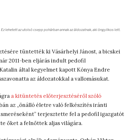
 Ez lehetett az utolsó csepp pohárban annak az áldozatnak, aki öngyilkos lett.
tésére tüntették ki Vásárhelyi Jánost, a bicskei
ár 2011-ben eljárás indult pedofil
Katalin által kegyelmet kapott Kónya Endre
isszavonatta az áldozatokkal a vallomásukat.
ágra
a kitüntetés előterjesztéséről szóló
án az „önálló életre való felkészítés iránti
smeréseként” terjesztette fel a pedofil igazgatót
te őket a felnőttek aljas világára.