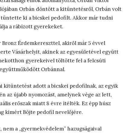
köztársasági elnök adományozta, Orbán Viktor
valójában Orbán döntött a kitüntetésről, Orbán volt
tüntette ki a bicskei pedofilt. Akkor már tudni
lja a rábízott gyerekeket.
 Bronz Érdemkereszttel, akiről már 5 évvel
merte Vásárhelyit, akinek az egyesületével együtt
kotthon gyerekeivel töltötte fel a felcsúti
n együttműködött Orbánnal.
kitüntetést adott a bicskei pedofilnak, az egyik
szén az újabb nyomozást, amelynek vége az lett,
ális erőszak miatt 8 évre ítélték. Ez épp húsz
g kimért Böjte pedofil nevelőjére.
k, nem a „gyermekvédelem” hazugságaival