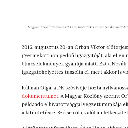
Magyar Bronz Érdemkereszt. Ezzel tüntette ki Orbán a bicskei pedofilt.
2016. augusztus 20-án Orbán Viktor előterjesz
gyermekotthon pedofil igazgatóját, aki ellen m
bűncselekmények gyanúja miatt. Ezt a Novák 
igazgatóhelyettes tussolta el, mert akkor is v
Kálmán Olga, a DK szóvivője hozta nyilvánoss
dokumentumot
. A Magyar Közlöny szerint Orb
példaadó elhivatottsággal végzett munkája eli
a kitüntetésre. Szó se róla, valóban felkészítet