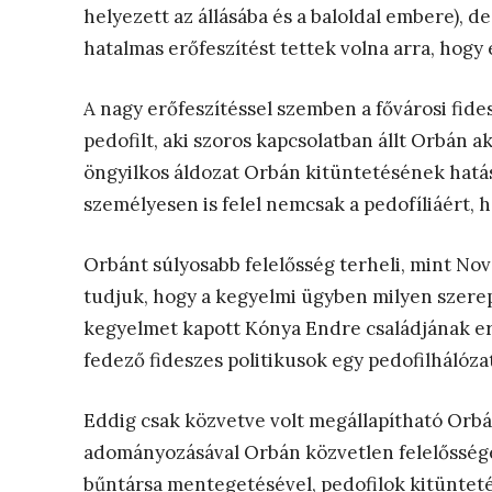
helyezett az állásába és a baloldal embere), 
hatalmas erőfeszítést tettek volna arra, hogy
A nagy erőfeszítéssel szemben a fővárosi fid
pedofilt, aki szoros kapcsolatban állt Orbán ak
öngyilkos áldozat Orbán kitüntetésének hatás
személyesen is felel nemcsak a pedofíliáért, h
Orbánt súlyosabb felelősség terheli, mint Nov
tudjuk, hogy a kegyelmi ügyben milyen szerepet
kegyelmet kapott Kónya Endre családjának erdé
fedező fideszes politikusok egy pedofilhálóza
Eddig csak közvetve volt megállapítható Orbán
adományozásával Orbán közvetlen felelőssége
bűntársa mentegetésével, pedofilok kitünteté