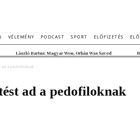
G
VÉLEMÉNY
PODCAST
SPORT
ELŐFIZETÉS
ELŐ
László Bartus: Magyar Won, Orbán Was Saved
B
t ad a pedofiloknak
tést ad a pedofiloknak