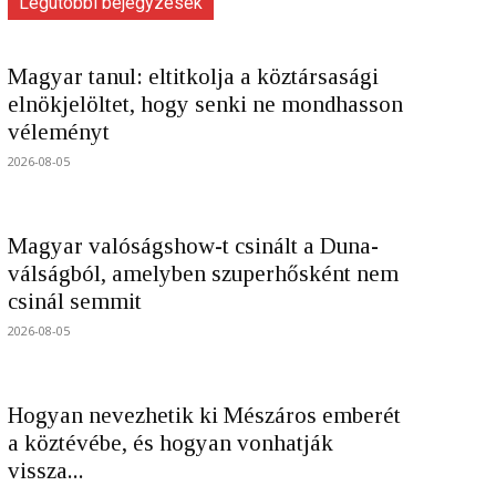
Legutóbbi bejegyzések
Magyar tanul: eltitkolja a köztársasági
elnökjelöltet, hogy senki ne mondhasson
véleményt
2026-08-05
Magyar valóságshow-t csinált a Duna-
válságból, amelyben szuperhősként nem
csinál semmit
2026-08-05
Hogyan nevezhetik ki Mészáros emberét
a köztévébe, és hogyan vonhatják
vissza...