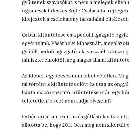
gyűjtenek szavazókat, s nem a melegek ellen u
ugyancsak fideszes Böjte Csaba által rejtegetet
kifejezték a cselekmény társadalmi elítélését
Orbán kitüntetése és a pedofil igazgató egyik
egyértelmű. Vásárhelyi kihasznált, megalázott,
gyűlölt pedofil igazgató, aki visszaélt a kiszo
miniszterelnöktől még magas állami kitüntetés
Az időbeli egybeesés nem lehet véletlen. Magy
mi történt a kitüntetés előtt és után az öngyil
bántalmazó igazgató kitüntetése után egy hón
tehetetlen, és ezt nem tudja elviselni?
Orbán arcátlan, cinikus és gátlástalan hazud
állította be, hogy 2011-ben még nem sikerült e