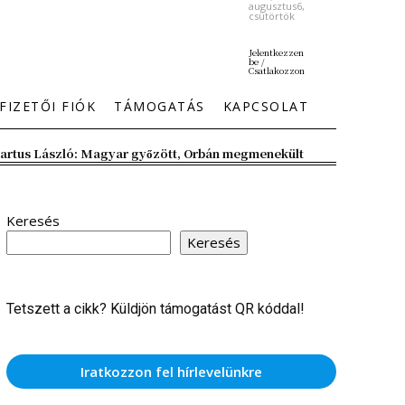
augusztus6,
csütörtök
Jelentkezzen
be /
Csatlakozzon
FIZETŐI FIÓK
TÁMOGATÁS
KAPCSOLAT
artus László: Magyar győzött, Orbán megmenekült
Keresés
Keresés
Tetszett a cikk? Küldjön támogatást QR kóddal!
Iratkozzon fel hírlevelünkre