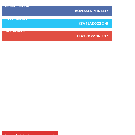
25,000
Követő
KÖVESSEN MINKET!
1,000
Követő
CSATLAKOZZON!
340
Követő
IRATKOZZON FEL!