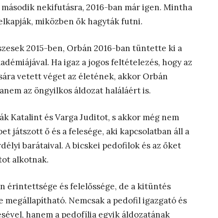
de második nekifutásra, 2016-ban már igen. Mintha
 elkapják, miközben ők hagyták futni.
eszesek 2015-ben, Orbán 2016-ban tüntette ki a
adémiájával. Ha igaz a jogos feltételezés, hogy az
ára vetett véget az életének, akkor Orbán
anem az öngyilkos áldozat haláláért is.
ák Katalint és Varga Juditot, s akkor még nem
 játszott ő és a felesége, aki kapcsolatban áll a
lyi barátaival. A bicskei pedofilok és az őket
tot alkotnak.
 érintettsége és felelőssége, de a kitüntés
 megállapítható. Nemcsak a pedofil igazgató és
sével, hanem a pedofília egyik áldozatának