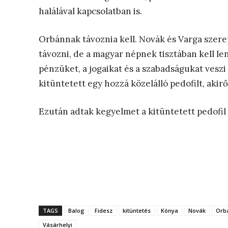
halálával kapcsolatban is.
Orbánnak távoznia kell. Novák és Varga szer
távozni, de a magyar népnek tisztában kell le
pénzüket, a jogaikat és a szabadságukat veszi 
kitüntetett egy hozzá közelálló pedofilt, akirő
Ezután adtak kegyelmet a kitüntetett pedofil 
TAGS
Balog
Fidesz
kitüntetés
Kónya
Novák
Orb
Vásárhelyi