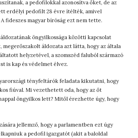
szítanak, a pedofilokkal azonosítva őket, de az
t erdélyi pedofilt 28 évre ítélték, amivel
. A fideszes magyar bíróság ezt nem tette.
 áldozatának öngyilkossága közötti kapcsolat
 megerőszakolt áldozata azt látta, hogy az általa
lgáltatott helyzetével, a szomszéd faluból származó
t is kap és védelmet élvez.
arországi tényfeltárók feladata kikutatni, hogy
kos fiúval. Mi vezethetett oda, hogy az őt
appal öngyilkos lett? Mitől érezhette úgy, hogy
ozására jellemző, hogy a parlamentben ezt úgy
lkapniuk a pedofil igazgatót (akit a baloldal