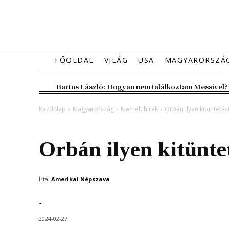
FŐOLDAL
VILÁG
USA
MAGYARORSZÁ
Bartus László: Hogyan nem találkoztam Messivel?
Kezdőlap
Magyarország
Kiemelt hírek
Orbán ilyen kitüntetés
Magyarország
Kiemelt hírek
Orbán ilyen kitünte
Írta:
Amerikai Népszava
-
2024-02-27