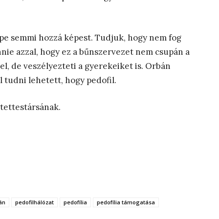
epe semmi hozzá képest. Tudjuk, hogy nem fog
nnie azzal, hogy ez a bűnszervezet nem csupán a
el, de veszélyezteti a gyerekeiket is. Orbán
l tudni lehetett, hogy pedofil.
tettestársának.
án
pedofilhálózat
pedofília
pedofília támogatása