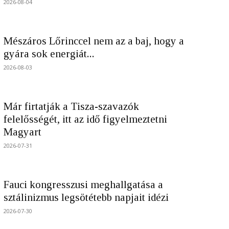
2026-08-04
Mészáros Lőrinccel nem az a baj, hogy a
gyára sok energiát...
2026-08-03
Már firtatják a Tisza-szavazók
felelősségét, itt az idő figyelmeztetni
Magyart
2026-07-31
Fauci kongresszusi meghallgatása a
sztálinizmus legsötétebb napjait idézi
2026-07-30