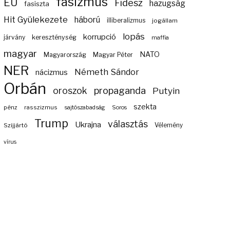
fasizmus
EU
Fidesz
hazugság
fasiszta
Hit Gyülekezete
háború
illiberalizmus
jogállam
lopás
korrupció
járvány
kereszténység
maffia
magyar
NATO
Magyarország
Magyar Péter
NER
Németh Sándor
nácizmus
Orbán
propaganda
oroszok
Putyin
szekta
pénz
rasszizmus
sajtószabadság
Soros
Trump
választás
Ukrajna
Szijjártó
Vélemény
vírus