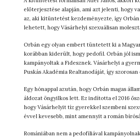
A kitüntetést formálisan Áder János, akkori 
előterjesztése alapján, ami azt jelenti, hogy 
az, aki kitüntetést kezdeményezte, így Orbán 
lehetett, hogy Vásárhelyi szexuálisan molesztá
Orbán egy olyan embert tüntetett ki a Magyar
korábban kiderült, hogy pedofil. Orbán jól is
kampányoltak a Fidesznek. Vásárhelyi a gyerme
Puskás Akadémia Realtanodáját, így szorosa
Egy hónappal azután, hogy Orbán magas állami 
áldozat öngyilkos lett. Ez indította el 2016 ő
hogy Vásárhelyit tíz gyerekkel szembeni szexu
évvel kevesebb, mint amennyit a román bírósá
Romániában nem a pedofíliával kampányolna