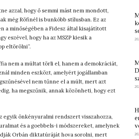
ne azzal, hogy ő semmi mást nem mondott,
M
k még Röfinél is bunkóbb stílusban. Ez az
k
 a minőségében a Fidesz által kisajátított
s
gy eszével, hogy ha az MSZP kiesik a
20
p eltörölni”.
M
fia nem a múltat törli el, hanem a demokráciát,
D
sznál minden eszközt, amelyért jogállamban
s
gszűnésével nem tűnne el a múlt, mert azt
20
dig, ha megszűnik, annak közönheti, hogy ezt
H
z egyik önkényuralmi rendszert visszahozza,
e
v
 uralmat és a goebbels-i módszereket, amelynek
ják Orbán diktatúráját hova sorolni, mert
20