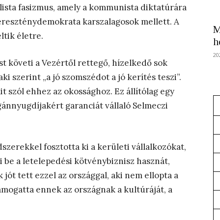
lista fasizmus, amely a kommunista diktatúrára
kereszténydemokrata karszalagosok mellett. A
M
tik életre.
h
20
 követi a Vezértől rettegő, hízelkedő sok
i szerint „a jó szomszédot a jó kerítés teszi”.
 szól ehhez az okossághoz. Ez állítólag egy
ánnyugdíjakért garanciát vállaló Selmeczi
szerekkel fosztotta ki a kerületi vállalkozókat,
li be a letelepedési kötvénybiznisz hasznát,
 jót tett ezzel az országgal, aki nem ellopta a
mogatta ennek az országnak a kultúráját, a