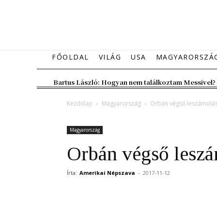
FŐOLDAL
VILÁG
USA
MAGYARORSZÁ
Bartus László: Hogyan nem találkoztam Messivel?
Kezdőlap
Magyarország
Orbán végső leszámolás
Magyarország
Orbán végső leszá
Írta:
Amerikai Népszava
-
2017-11-12