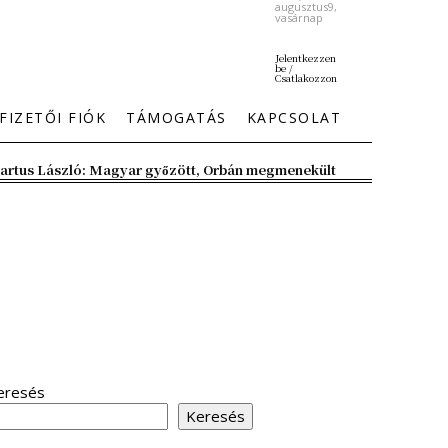
augusztus9,
vasárnap
Jelentkezzen
be /
Csatlakozzon
FIZETŐI FIÓK
TÁMOGATÁS
KAPCSOLAT
artus László: Magyar győzött, Orbán megmenekült
eresés
Keresés