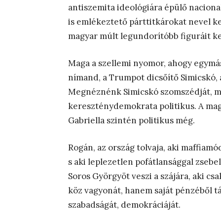
antiszemita ideológiára épülő naciona
is emlékeztető párttitkárokat nevel 
magyar múlt legundorítóbb figuráit kel
Maga a szellemi nyomor, ahogy egymást
nímand, a Trumpot dicsőítő Simicskó, ak
Megnéznénk Simicskó szomszédját, mit
kereszténydemokrata politikus. A mag
Gabriella szintén politikus még.
Rogán, az ország tolvaja, aki maffiamód
s aki leplezetlen pofátlansággal zsebe
Soros Györgyöt veszi a szájára, aki csak
köz vagyonát, hanem saját pénzéből tá
szabadságát, demokráciáját.