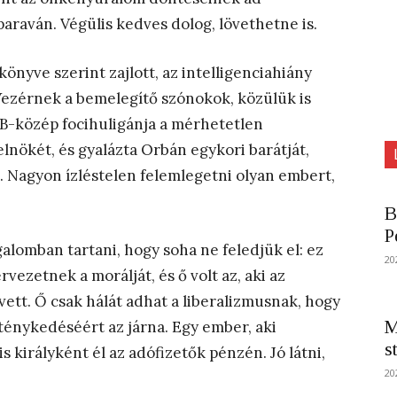
araván. Végülis kedves dolog, lövethetne is.
önyve szerint zajlott, az intelligenciahiány
Vezérnek a bemelegítő szónokok, közülük is
 B-közép focihuligánja a mérhetetlen
lnökét, és gyalázta Orbán egykori barátját,
. Nagyon ízléstelen felemlegetni olyan embert,
B
P
galomban tartani, hogy soha ne feledjük el: ez
20
ezetnek a morálját, és ő volt az, aki az
tt. Ő csak hálát adhat a liberalizmusnak, hogy
M
s ténykedéséért az járna. Egy ember, aki
s
s királyként él az adófizetők pénzén. Jó látni,
20