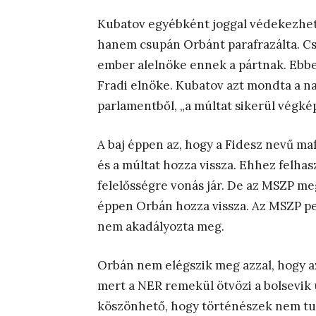
Kubatov egyébként joggal védekezhet
hanem csupán Orbánt parafrazálta. Csa
ember alelnöke ennek a pártnak. Ebben
Fradi elnöke. Kubatov azt mondta a na
parlamentből, „a múltat sikerül végkép
A baj éppen az, hogy a Fidesz nevű maf
és a múltat hozza vissza. Ehhez felha
felelősségre vonás jár. De az MSZP me
éppen Orbán hozza vissza. Az MSZP pe
nem akadályozta meg.
Orbán nem elégszik meg azzal, hogy a
mert a NER remekül ötvözi a bolsevik
köszönhető, hogy történészek nem tud