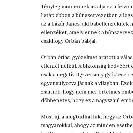
Tényleg mindennek az alja ez a felvo
listát: ebben a bűnszervezetben a le
az a Lázár János, aki bábellenzéknek n
ellenzéket, amely ennek a bűnszervezet
csakhogy Orbán bábjai.
Orbán óriási győzelmet aratott a válas
ellenfél nélkül. A biztonság kedvéért 
csak a negatív IQ-verseny győzteseire
egyensúlyozva járnak a világban. Ezek
zsarnok, hogy nem mer értelmes ember
döbbenetes, hogy ez a nagyszájú embe
Most újra megtudhattuk, hogy az Orbá
magyarokkal, ahogy az minden esetben