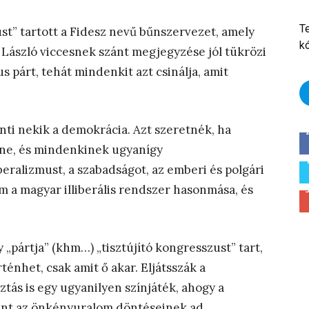
T
ust” tartott a Fidesz nevű bűnszervezet, amely
k
r László viccesnek szánt megjegyzése jól tükrözi
s párt, tehát mindenkit azt csinálja, amit
enti nekik a demokrácia. Azt szeretnék, ha
e, és mindenkinek ugyanígy
beralizmust, a szabadságot, az emberi és polgári
m a magyar illiberális rendszer hasonmása, és
 „pártja” (khm…) „tisztújító kongresszust” tart,
énhet, csak amit ő akar. Eljátsszák a
tás is egy ugyanilyen színjáték, ahogy a
ment az önkényuralom döntéseinek ad