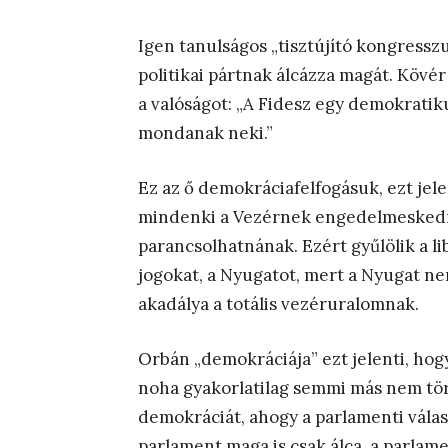
Igen tanulságos „tisztújító kongressz
politikai pártnak álcázza magát. Kövé
a valóságot: „A Fidesz egy demokratiku
mondanak neki.”
Ez az ő demokráciafelfogásuk, ezt jel
mindenki a Vezérnek engedelmeskedn
parancsolhatnának. Ezért gyűlölik a li
jogokat, a Nyugatot, mert a Nyugat ne
akadálya a totális vezéruralomnak.
Orbán „demokráciája” ezt jelenti, hogy
noha gyakorlatilag semmi más nem tört
demokráciát, ahogy a parlamenti válasz
parlament maga is csak álca, a parla