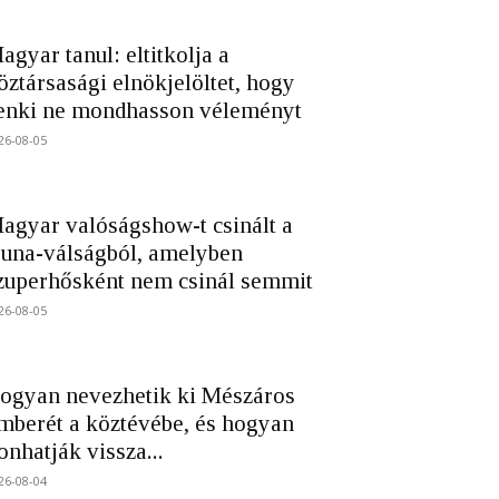
agyar tanul: eltitkolja a
öztársasági elnökjelöltet, hogy
enki ne mondhasson véleményt
26-08-05
agyar valóságshow-t csinált a
una-válságból, amelyben
zuperhősként nem csinál semmit
26-08-05
ogyan nevezhetik ki Mészáros
mberét a köztévébe, és hogyan
onhatják vissza...
26-08-04