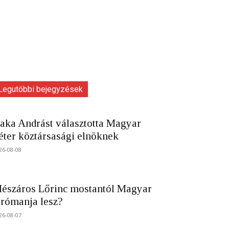
Legutóbbi bejegyzések
aka Andrást választotta Magyar
éter köztársasági elnöknek
26-08-08
észáros Lőrinc mostantól Magyar
trómanja lesz?
26-08-07