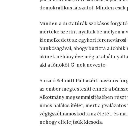
demokratikus látszatot. Minden csak p
Minden a diktatúrák szokásos forgatók
mértéke szerint nyaltak be mélyen a 
kiemelkedett az egykori ferencvárosi
bunkóságával, ahogy buzizta a Jobbik e
akinek néhány éve még a talpát nyalta
aki a főnököt G-nek nevezte.
A csaló Schmitt Pált azért hasznos for
az ember megtestesíti ennek a bűnszerv
Alkotmány megsemmisítésében részt ve
nincs halálos ítélet, mert a gyalázato
végigszélhámoskodta az életét, és ma i
nehogy elfelejtsük kicsoda.