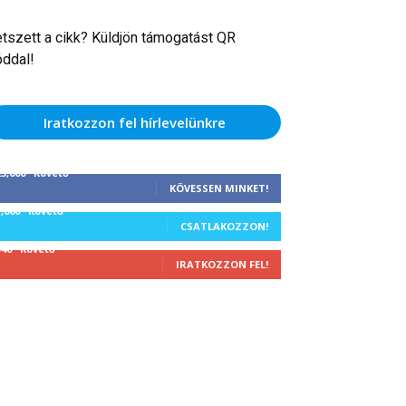
etszett a cikk? Küldjön támogatást QR
óddal!
Iratkozzon fel hírlevelünkre
25,000
Követő
KÖVESSEN MINKET!
1,000
Követő
CSATLAKOZZON!
340
Követő
IRATKOZZON FEL!