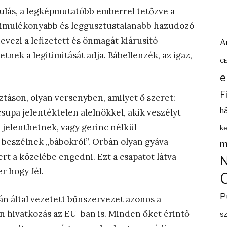
nulás, a legképmutatóbb emberrel tetőzve a
gsimulékonyabb és leggusztustalanabb hazudozó
evezi a lefizetett és önmagát kiárusító
A
nek a legitimitását adja. Bábellenzék, az igaz,
C
e
F
ztáson, olyan versenyben, amilyet ő szeret:
h
csupa jelentéktelen alelnökkel, akik veszélyt
 jelenthetnek, vagy gerinc nélkül
ke
 beszélnek „bábokról”. Orbán olyan gyáva
m
t a közelébe engedni. Ezt a csapatot látva
r hogy fél.
P
n által vezetett bűnszervezet azonos a
 hivatkozás az EU-ban is. Minden őket érintő
s