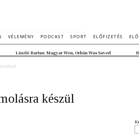
G
VÉLEMÉNY
PODCAST
SPORT
ELŐFIZETÉS
ELŐ
László Bartus: Magyar Won, Orbán Was Saved
B
ra készül
molásra készül
K