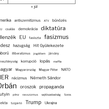
« júl
merika
bűnözés
antiszemitizmus
ATV
diktatúra
demokrácia
csalás
EU
fasizmus
llenzék
EU
fasiszta
idesz
Hit Gyülekezete
hazugság
áború
illiberalizmus
járvány
jogállam
lopás
korrupció
reszténység
maffia
agyar
NATO
Magyarország
Magyar Péter
NER
Németh Sándor
nácizmus
Orbán
propaganda
oroszok
utyin
pénz
rasszizmus
sajtószabadság
Soros
Trump
Ukrajna
zekta
Szijjártó