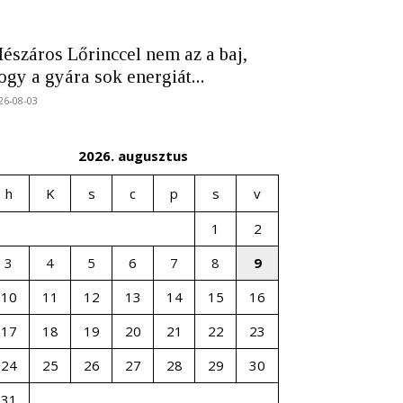
észáros Lőrinccel nem az a baj,
ogy a gyára sok energiát...
26-08-03
2026. augusztus
h
K
s
c
p
s
v
1
2
3
4
5
6
7
8
9
10
11
12
13
14
15
16
17
18
19
20
21
22
23
24
25
26
27
28
29
30
31