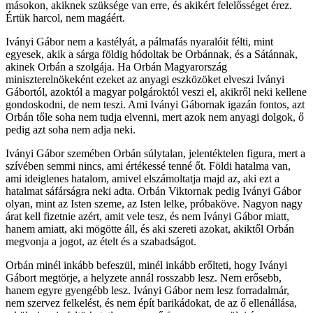
másokon, akiknek szüksége van erre, és akikért felelősséget érez.
Értük harcol, nem magáért.
Iványi Gábor nem a kastélyát, a pálmafás nyaralóit félti, mint
egyesek, akik a sárga földig hódoltak be Orbánnak, és a Sátánnak,
akinek Orbán a szolgája. Ha Orbán Magyarország
miniszterelnökeként ezeket az anyagi eszközöket elveszi Iványi
Gábortól, azoktól a magyar polgároktól veszi el, akikről neki kellene
gondoskodni, de nem teszi. Ami Iványi Gábornak igazán fontos, azt
Orbán tőle soha nem tudja elvenni, mert azok nem anyagi dolgok, ő
pedig azt soha nem adja neki.
Iványi Gábor szemében Orbán súlytalan, jelentéktelen figura, mert a
szívében semmi nincs, ami értékessé tenné őt. Földi hatalma van,
ami ideiglenes hatalom, amivel elszámoltatja majd az, aki ezt a
hatalmat sáfárságra neki adta. Orbán Viktornak pedig Iványi Gábor
olyan, mint az Isten szeme, az Isten lelke, próbaköve. Nagyon nagy
árat kell fizetnie azért, amit vele tesz, és nem Iványi Gábor miatt,
hanem amiatt, aki mögötte áll, és aki szereti azokat, akiktől Orbán
megvonja a jogot, az ételt és a szabadságot.
Orbán minél inkább befeszül, minél inkább erőlteti, hogy Iványi
Gábort megtörje, a helyzete annál rosszabb lesz. Nem erősebb,
hanem egyre gyengébb lesz. Iványi Gábor nem lesz forradalmár,
nem szervez felkelést, és nem épít barikádokat, de az ő ellenállása,