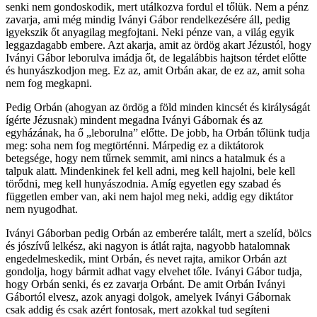
senki nem gondoskodik, mert utálkozva fordul el tőlük. Nem a pénz
zavarja, ami még mindig Iványi Gábor rendelkezésére áll, pedig
igyekszik őt anyagilag megfojtani. Neki pénze van, a világ egyik
leggazdagabb embere. Azt akarja, amit az ördög akart Jézustól, hogy
Iványi Gábor leborulva imádja őt, de legalábbis hajtson térdet előtte
és hunyászkodjon meg. Ez az, amit Orbán akar, de ez az, amit soha
nem fog megkapni.
Pedig Orbán (ahogyan az ördög a föld minden kincsét és királyságát
ígérte Jézusnak) mindent megadna Iványi Gábornak és az
egyházának, ha ő „leborulna” előtte. De jobb, ha Orbán tőlünk tudja
meg: soha nem fog megtörténni. Márpedig ez a diktátorok
betegsége, hogy nem tűrnek semmit, ami nincs a hatalmuk és a
talpuk alatt. Mindenkinek fel kell adni, meg kell hajolni, bele kell
törődni, meg kell hunyászodnia. Amíg egyetlen egy szabad és
független ember van, aki nem hajol meg neki, addig egy diktátor
nem nyugodhat.
Iványi Gáborban pedig Orbán az emberére talált, mert a szelíd, bölcs
és jószívű lelkész, aki nagyon is átlát rajta, nagyobb hatalomnak
engedelmeskedik, mint Orbán, és nevet rajta, amikor Orbán azt
gondolja, hogy bármit adhat vagy elvehet tőle. Iványi Gábor tudja,
hogy Orbán senki, és ez zavarja Orbánt. De amit Orbán Iványi
Gábortól elvesz, azok anyagi dolgok, amelyek Iványi Gábornak
csak addig és csak azért fontosak, mert azokkal tud segíteni