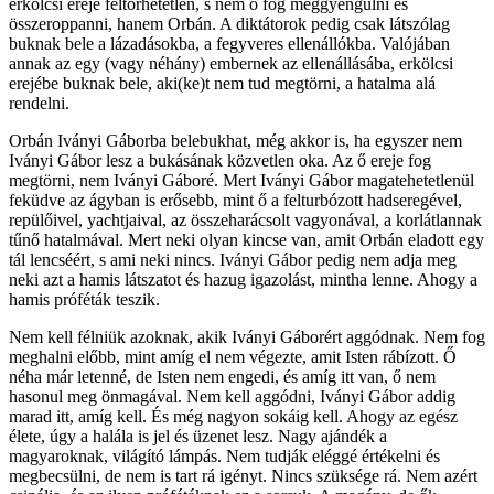
erkölcsi ereje feltörhetetlen, s nem ő fog meggyengülni és
összeroppanni, hanem Orbán. A diktátorok pedig csak látszólag
buknak bele a lázadásokba, a fegyveres ellenállókba. Valójában
annak az egy (vagy néhány) embernek az ellenállásába, erkölcsi
erejébe buknak bele, aki(ke)t nem tud megtörni, a hatalma alá
rendelni.
Orbán Iványi Gáborba belebukhat, még akkor is, ha egyszer nem
Iványi Gábor lesz a bukásának közvetlen oka. Az ő ereje fog
megtörni, nem Iványi Gáboré. Mert Iványi Gábor magatehetetlenül
feküdve az ágyban is erősebb, mint ő a felturbózott hadseregével,
repülőivel, yachtjaival, az összeharácsolt vagyonával, a korlátlannak
tűnő hatalmával. Mert neki olyan kincse van, amit Orbán eladott egy
tál lencséért, s ami neki nincs. Iványi Gábor pedig nem adja meg
neki azt a hamis látszatot és hazug igazolást, mintha lenne. Ahogy a
hamis próféták teszik.
Nem kell félniük azoknak, akik Iványi Gáborért aggódnak. Nem fog
meghalni előbb, mint amíg el nem végezte, amit Isten rábízott. Ő
néha már letenné, de Isten nem engedi, és amíg itt van, ő nem
hasonul meg önmagával. Nem kell aggódni, Iványi Gábor addig
marad itt, amíg kell. És még nagyon sokáig kell. Ahogy az egész
élete, úgy a halála is jel és üzenet lesz. Nagy ajándék a
magyaroknak, világító lámpás. Nem tudják eléggé értékelni és
megbecsülni, de nem is tart rá igényt. Nincs szüksége rá. Nem azért