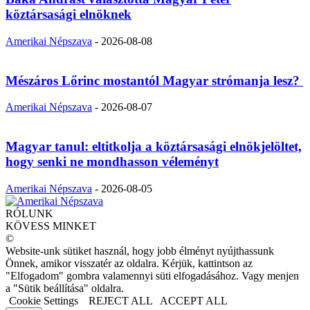
köztársasági elnöknek
Amerikai Népszava
-
2026-08-08
Mészáros Lőrinc mostantól Magyar strómanja lesz?
Amerikai Népszava
-
2026-08-07
Magyar tanul: eltitkolja a köztársasági elnökjelöltet,
hogy senki ne mondhasson véleményt
Amerikai Népszava
-
2026-08-05
RÓLUNK
KÖVESS MINKET
©
Website-unk sütiket használ, hogy jobb élményt nyújthassunk
Önnek, amikor visszatér az oldalra. Kérjük, kattintson az
"Elfogadom" gombra valamennyi süti elfogadásához. Vagy menjen
a "Sütik beállítása" oldalra.
Cookie Settings
REJECT ALL
ACCEPT ALL