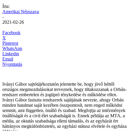
Írta:
Amerikai Népszava
-
2021-02-26
Facebook
X
Pinterest
WhatsApp
Linkedin
Email
Nyomtatás
Iványi Gábor sajtótájékoztatón jelentette be, hogy jövő héttől
országos megmozdulásokat terveznek, hogy tiltakozzanak a Orbán-
rendszer embertelen és jogtipró ténykedése és működése ellen.
Iványi Gábor fasiszta rendszerek sajátjának nevezte, ahogy Orbán
minden hatalmat saját kezében összpontosít, nem enged működni
semmit, ami független, önálló és szabad. Megfojtja az intézmények
önállóságát és a civil élet szabadságát is. Ennek példája az MTA, a
média, az oktatás szabadsága elleni támadás, és az egyházát ért
hátrányos megkülönböztetés, az egyházi státusz elvétele és egyháza