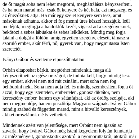
de őt magát soha nem lehet megtörni, meghátrálásra kényszeríteni,
és ha nem marad más, csak öt kenyere és két hala, azt megszegi és
az éhezőknek adja. Ha már egy szelet kenyere sem lesz, amit
másoknak adhatna, akkor el fog menni üres kézzel hozzájuk, leül
melléjük, megfogja a haldoklók kezét, vigaszt ad a szegényeknek,
bekötözi a sebes lábúakat és sebes lelkűeket. Mindig meg fogja
találni a dolgát a földön, amíg egyetlen szegény, elesett, támaszra
szoruló ember, akár férfi, nő, gyerek van, hogy megmutassa Isten
szeretetét.
Iványi Gábor és szelleme elpusztíthatatlan.
Orbán eltaposhat bárkit, megtörhet mindenkit, maga alá
kényszerítheti az egész országot, de tudnia kell, hogy mindig lesz
egy ember, akivel nem tud mit csinálni, mert soha nem fog
behódolni neki. Soha nem adja fel, és mindig szembesíteni fogja őt
azzal, hogy egy istentelen, embertelen, gonosz diktátor, nem
keresztény ember, hanem egy sátánfajzat, aki az ördög szolgája, aki
nem megmentője, hanem pusztítója Magyarországnak. Iványi Gábor
mindig szabad és független marad, mint a hitvalló keresztények,
akiket oroszlánok elé is vethettek.
Mindennek azért van jelentősége, mert Orbánt nem igazán az
zavarja, hogy Iványi Gábor még isteni kegyelem folytán fenntartja
az intézményeit, gondoskodik azokról a nyomorultakról, akikről már