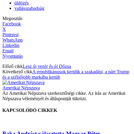
üldözés
vallásszabadság
Megosztás
Facebook
X
Pinterest
WhatsApp
Linkedin
Email
Nyomtatás
Előző cikk
Lesz új vezér és új Dózsa
Következő cikk
A republikánusok kerülik a szakadást, a párt Trump
és a szélsőjobb markába került
Amerikai Népszava
Az Amerikai Népszava szerkesztőségi cikke. Az írás az Amerikai
Népszava véleményét és álláspontját tükrözi.
KAPCSOLÓDÓ CIKKEK
Baka Andrást választotta Magyar Péter