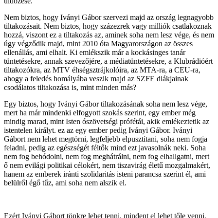
üldözése.
Nem biztos, hogy Iványi Gábor szervezi majd az ország legnagyobb
tiltakozásait. Nem biztos, hogy százezrek vagy milliók csatlakoznak
hozzá, viszont ez a tiltakozás az, aminek soha nem lesz vége, és nem
úgy végződik majd, mint 2010 óta Magyarországon az összes
ellenállás, ami elhalt. Ki emlékszik már a kockásinges tanár
tüntetésekre, annak szevezőjére, a médiatüntetésekre, a Klubrádióért
tiltakozókra, az MTV éhségsztrájkolóira, az MTA-ra, a CEU-ra,
ahogy a feledés homályába veszik majd az SZFE diákjainak
csodálatos tiltakozása is, mint minden más?
Egy biztos, hogy Iványi Gábor tiltakozásának soha nem lesz vége,
mert ha már mindenki elfogyott szokás szerint, egy ember még
mindig marad, mint Isten ószövetségi prófétái, akik emlékeztetik az
istentelen királyt. ez az egy ember pedig Iványi Gábor. Iványi
Gábort nem lehet megtörni, legfeljebb elpusztítani, soha nem fogja
feladni, pedig az egészségét féltők mind ezt javasolnák neki. Soha
nem fog behódolni, nem fog meghátrálni, nem fog elhallgatni, mert
ő nem evilági politikai célokért, nem tiszavirág életű mozgalmakért,
hanem az emberek iránti szolidaritás isteni parancsa szerint él, ami
belülről égő tűz, ami soha nem alszik el.
Ezért Iványi Gábort tönkre lehet tenni, mindent el lehet tőle venni,