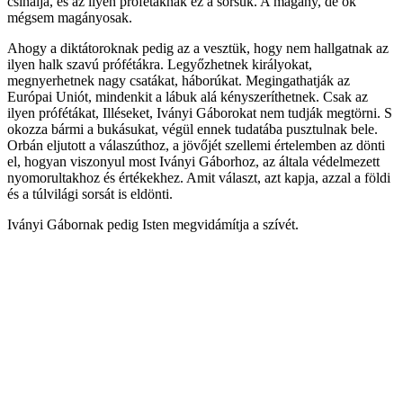
csinálja, és az ilyen prófétáknak ez a sorsuk. A magány, de ők
mégsem magányosak.
Ahogy a diktátoroknak pedig az a vesztük, hogy nem hallgatnak az
ilyen halk szavú prófétákra. Legyőzhetnek királyokat,
megnyerhetnek nagy csatákat, háborúkat. Megingathatják az
Európai Uniót, mindenkit a lábuk alá kényszeríthetnek. Csak az
ilyen prófétákat, Illéseket, Iványi Gáborokat nem tudják megtörni. S
okozza bármi a bukásukat, végül ennek tudatába pusztulnak bele.
Orbán eljutott a válaszúthoz, a jövőjét szellemi értelemben az dönti
el, hogyan viszonyul most Iványi Gáborhoz, az általa védelmezett
nyomorultakhoz és értékekhez. Amit választ, azt kapja, azzal a földi
és a túlvilági sorsát is eldönti.
Iványi Gábornak pedig Isten megvidámítja a szívét.