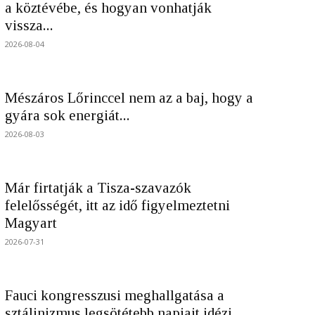
a köztévébe, és hogyan vonhatják
vissza...
2026-08-04
Mészáros Lőrinccel nem az a baj, hogy a
gyára sok energiát...
2026-08-03
Már firtatják a Tisza-szavazók
felelősségét, itt az idő figyelmeztetni
Magyart
2026-07-31
Fauci kongresszusi meghallgatása a
sztálinizmus legsötétebb napjait idézi