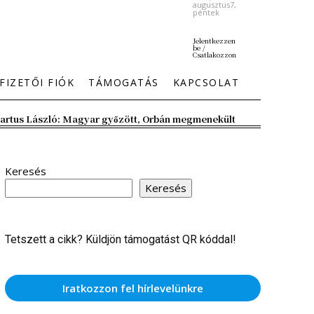
augusztus7,
péntek
Jelentkezzen
be /
Csatlakozzon
FIZETŐI FIÓK
TÁMOGATÁS
KAPCSOLAT
artus László: Magyar győzött, Orbán megmenekült
Keresés
Keresés
Tetszett a cikk? Küldjön támogatást QR kóddal!
Iratkozzon fel hírlevelünkre