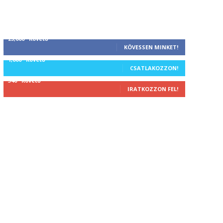
25,000
Követő
KÖVESSEN MINKET!
1,000
Követő
CSATLAKOZZON!
340
Követő
IRATKOZZON FEL!