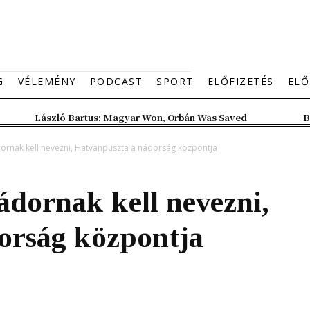
G
VÉLEMÉNY
PODCAST
SPORT
ELŐFIZETÉS
ELŐ
László Bartus: Magyar Won, Orbán Was Saved
B
ornak kell nevezni, Hatvanpuszta a nádorság központja
dornak kell nevezni,
orság központja