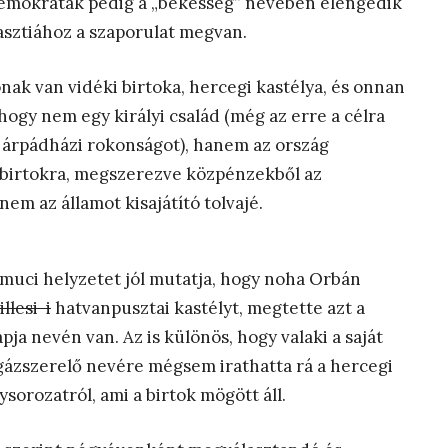
emokraták pedig a „békesség” nevében elengedik
asztiához a szaporulat megvan.
ak van vidéki birtoka, hercegi kastélya, és onnan
hogy nem egy királyi család (még az erre a célra
 árpádházi rokonságot), hanem az ország
i birtokra, megszerezve közpénzekből az
em az államot kisajátító tolvajé.
amuci helyzetet jól mutatja, hogy noha Orbán
llesi-i
hatvanpusztai kastélyt, megtette azt a
ja nevén van. Az is különös, hogy valaki a saját
 gázszerelő nevére mégsem irathatta rá a hercegi
orozatról, ami a birtok mögött áll.