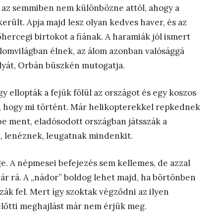
, az semmiben nem különbözne attól, ahogy a
rült. Apja majd lesz olyan kedves haver, és az
őhercegi birtokot a fiának. A haramiák jól ismert
lomvilágban élnek, az álom azonban valósággá
télyát, Orbán büszkén mutogatja.
y ellopták a fejük fölül az országot és egy koszos
fel, hogy mi történt. Már helikopterekkel repkednek
dbe ment, eladósodott országban játsszák a
ot, lenéznek, leugatnak mindenkit.
ge. A népmesei befejezés sem kellemes, de azzal
ár rá. A „nádor” boldog lehet majd, ha börtönben
zzák fel. Mert így szoktak végződni az ilyen
előtti meghajlást már nem érjük meg.