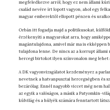
megfeledkezve arról, hogy ez nem állami kúr
család nevére írt lopott vagyon, ahol egy felka
magyar emberektől ellopott pénzen és uralko
Orbán itt fogadja majd a politikusokat, külföl
érzékenyíti a magyarokat arra, hogy amiképpen
magántulajdona, amivel már ma is ekképpen bá
tulajdona lenne. De nincs az a korrupt állam
hercegi birtokot ilyen színvonalon meg lehet s
A DK vagyonvizsgálatot kezdeményez a parlame
nevetnek a hatvanpusztai hercegségben és s
bezárólag. Ennél nagyobb viccet még nem hal
az egyik a valóságos, a másik a Patyomkin-világ
külvilág és a hülyék számára fenntartott láts