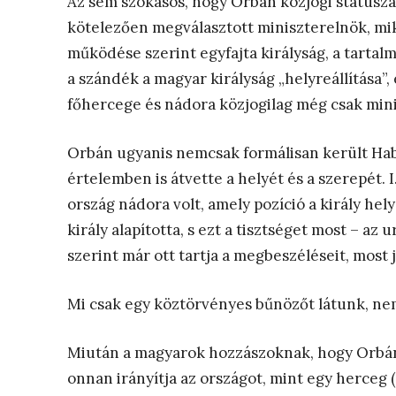
Az sem szokásos, hogy Orbán közjogi státusz
kötelezően megválasztott miniszterelnök, mik
működése szerint egyfajta királyság, a tartalm
a szándék a magyar királyság „helyreállítása”,
főhercege és nádora közjogilag még csak mini
Orbán ugyanis nemcsak formálisan került Hab
értelemben is átvette a helyét és a szerepét. 
ország nádora volt, amely pozíció a király he
király alapította, s ezt a tisztséget most – az
szerint már ott tartja a megbeszéléseit, most 
Mi csak egy köztörvényes bűnözőt látunk, ne
Miután a magyarok hozzászoknak, hogy Orbán a
onnan irányítja az országot, mint egy herceg