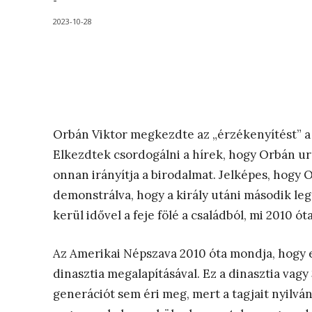
-
2023-10-28
Orbán Viktor megkezdte az „érzékenyítést” a 
Elkezdtek csordogálni a hírek, hogy Orbán ur
onnan irányítja a birodalmat. Jelképes, hogy O
demonstrálva, hogy a király utáni második leg
kerül idővel a feje fölé a családból, mi 2010 ó
Az Amerikai Népszava 2010 óta mondja, hogy 
dinasztia megalapításával. Ez a dinasztia vag
generációt sem éri meg, mert a tagjait nyilván