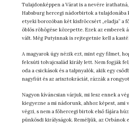
Tulajdonképpen a Várat is a nevére írathatná
Habsburg hercegi nádorbirtok a tulajdonába ke
etyeki borozóban két kisfröccsért „eladja” a f
öblös röhögése közepette. Ezek az emberek á
vált. Még Putyinnak is rejtegetnie kell a kas
A magyarok úgy nézik ezt, mint egy filmet, hog
felcsúti tolvajcsalád király lett. Nem fogják 
oda a csickások és a talpnyalók, akik egy cső
nagyfiút és az arisztokráciát, rázzák a rongy
Nagyon kíváncsian várjuk, mi lesz ennek a vé
kiegyezne a mi nádorunk, ahhoz képest, ami v
végzi, s nem a főhercegi birtok első fájára hú
pünkösdi királyságok. Reméljük, az Orbánok 