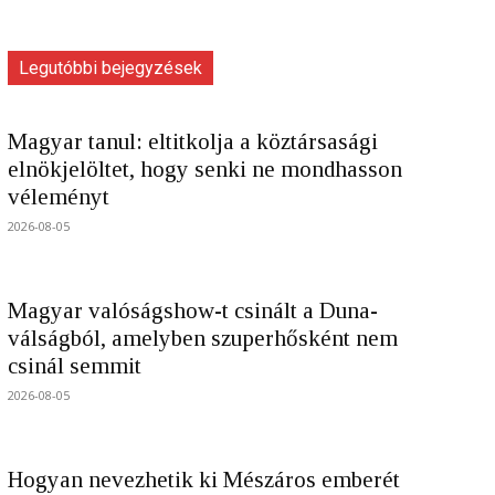
Legutóbbi bejegyzések
Magyar tanul: eltitkolja a köztársasági
elnökjelöltet, hogy senki ne mondhasson
véleményt
2026-08-05
Magyar valóságshow-t csinált a Duna-
válságból, amelyben szuperhősként nem
csinál semmit
2026-08-05
Hogyan nevezhetik ki Mészáros emberét