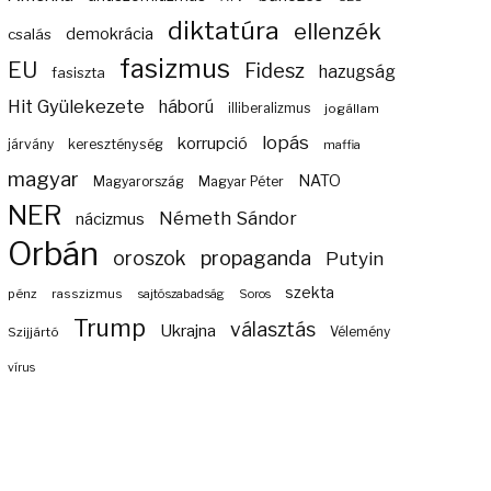
diktatúra
ellenzék
demokrácia
csalás
fasizmus
EU
Fidesz
hazugság
fasiszta
Hit Gyülekezete
háború
illiberalizmus
jogállam
lopás
korrupció
járvány
kereszténység
maffia
magyar
NATO
Magyarország
Magyar Péter
NER
Németh Sándor
nácizmus
Orbán
propaganda
oroszok
Putyin
szekta
pénz
rasszizmus
sajtószabadság
Soros
Trump
választás
Ukrajna
Szijjártó
Vélemény
vírus