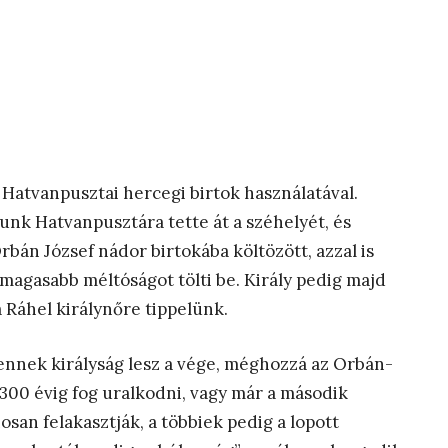
Hatvanpusztai hercegi birtok használatával.
unk Hatvanpusztára tette át a széhelyét, és
rbán József nádor birtokába költözött, azzal is
magasabb méltóságot tölti be. Király pedig majd
ta Ráhel királynőre tippelünk.
ennek királyság lesz a vége, méghozzá az Orbán-
y 300 évig fog uralkodni, vagy már a második
osan felakasztják, a többiek pedig a lopott