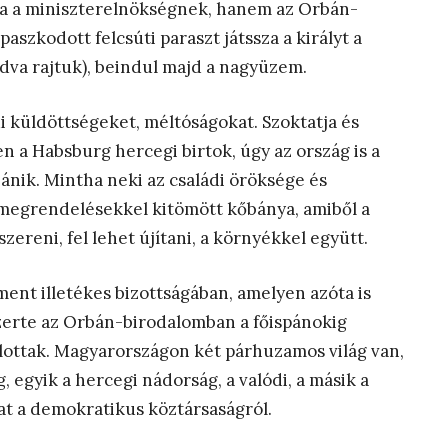
ia a miniszterelnökségnek, hanem az Orbán-
paszkodott felcsúti paraszt játssza a királyt a
dva rajtuk), beindul majd a nagyüzem.
di küldöttségeket, méltóságokat. Szoktatja és
 a Habsburg hercegi birtok, úgy az ország is a
nik. Mintha neki az családi öröksége és
i megrendelésekkel kitömött kőbánya, amiből a
zereni, fel lehet újítani, a környékkel együtt.
nt illetékes bizottságában, amelyen azóta is
zerte az Orbán-birodalomban a főispánokig
lottak. Magyarországon két párhuzamos világ van,
, egyik a hercegi nádorság, a valódi, a másik a
zat a demokratikus köztársaságról.