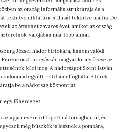
a szerint négyévenként megválasztandó és
özben az ország informális struktúrája és a
át tekintve diktatúra, stílusát tekintve maffia. De
 ezek az átmenet zavaros évei, amikor az ország
szterelnök, valójában már több annál.
sburg József nádor birtokára, hanem valódi
I. Ferenc osztrák császár, magyar király öccse az
lyettesének felel meg. A nádorságot Szent István
 uradalommal együtt – Orbán elfoglalta. A hírek
járatja be a nádorság központját.
m egy főherceget.
z apja nevére írt lopott nádorságban ül, és
 (egyesek még büszkék is lesznek a pompára,