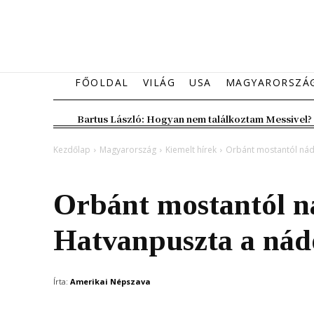
FŐOLDAL
VILÁG
USA
MAGYARORSZÁ
Bartus László: Hogyan nem találkoztam Messivel?
Kezdőlap
Magyarország
Kiemelt hírek
Orbánt mostantól nád
Magyarország
Kiemelt hírek
Orbánt mostantól ná
Hatvanpuszta a nád
Írta:
Amerikai Népszava