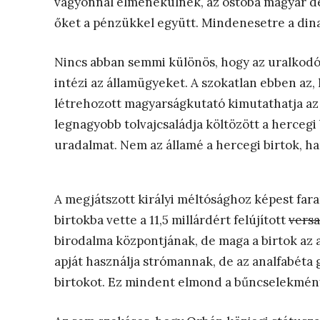
vagyonnal elmenekülnek, az ostoba magyar d
őket a pénzükkel együtt. Mindenesetre a din
Nincs abban semmi különös, hogy az uralkodón
intézi az államügyeket. A szokatlan ebben az, 
létrehozott magyarságkutató kimutathatja az
legnagyobb tolvajcsaládja költözött a herceg
uradalmat. Nem az államé a hercegi birtok, han
A megjátszott királyi méltósághoz képest far
birtokba vette a 11,5 millárdért felújított
versai
birodalma központjának, de maga a birtok az ap
apját használja strómannak, de az analfabéta
birtokot. Ez mindent elmond a bűncselekménys