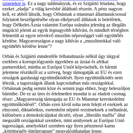
szigetekre is
. Ez a nagy találmányuk, és ez Szijjártó feladata, hogy
ezeket „eladja” a világ kevésbé átlátható részein. A pénz nagyon
kell, ez abból látszik, hogy Orbánnak a mianmari államtanácsossal
folytatott beszélgetésébe olyan elképesztő állítások is belefértek,
hogy Délkelet-Ázsia valamint Európa számára jelenleg az illegális
migráció jelenti az egyik legnagyobb kihívást, és mindkét térségben
felmerült az egyre növekvő muszlim népességgel való együttélés
kérdése. Magyarországon a nagy kihívás a „muszlimokkal való
együttélés kérdése lenne”?
Orbán és Szijjártó mindenféle felhatalmazás nélkül úgy tárgyal
ezekben a korrupciógyanús ügyekben az ázsiai és afrikai
partnerekkel, mintha az Európai Uniót képviselnék, és bármit
jelentene részükről az a szöveg, hogy támogatják az EU és ezen
országok gazdasági együttműködését. Ilyen együttműködés nem
létezik, a tagországok állank kapcsolatban más országokkal.
Orbánnak pedig semmi köze és semmi joga ehhez, hogy beleszóljon
bármibe. De ez az üres és értelmetlen mondat is az eladott csomag
része: „Magyarország támogatja az E
U és Mianmar kere
skedelmi
együttműködését”. Orbán ezen kívül soha nem felejti el ezeknek az
elnyomó, diktatórikus, esetenként népirtó rezsimeknek a méltatását,
különösen a demokráciájukat dicséri, olyan „liberális maffia” által
megszállt országokkal szemben, mint amilyenek az Európai Unió
tagországai, amelyekkel szemben egy ilyen pénzmosó kamu
„kötöttsegély-hitelprogram” megvalósíthatatlan lenne.