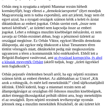
Orbán meg is nyugtatta a népirtó Mianmar rezsim hírhedt
kormányfőjét, hogy ellenzi a „demokráciaexportot” (ilyet mondjuk
Magyarország nem is tudna exportálni), ami azt jelenti, hogy nem ért
egyet azzal, ha a nyugati országok számon kérik a keleti és ázsiai
diktatúrákon az emberi jogokat. Orbán szerint ezek „össze nem
tartozó kérdések”, az üzlettel nem kapcsolja össze az emberi
jogokat. Lehet a rohingya muszlim kisebbséget mészárolni, ez nem
zavarja az Orbán-rezsimet abban, hogy a pénzmosó üzleteit az
országgal megkösse. Ez Orbán Viktor, egykori liberális demokrata
álláspontja, aki egykor még tiltakozott a kínai Tienanmen téren
történt vérengzés miatt, diktátorként pedig már megkoszorúzta
ugyanezen a téren a kommunisták hősi emlékművét. Ebből lett a
Belgrád-Budapest vasútvonal, ami
az évszázad korrupciója, és ahol
a kínaiak megvették Orbánt
(akiről tudjuk, hogy „üzleti ügyekkel
nem foglalkozik”).
Orbán pejoratív értelemben beszél arról, ha egy népirtó rezsimen
számon kérik az emberi életeket. Az alábbiakban az Unicef „Kik
azok a rohingyák, és miért kell menekülniük?” című tájékoztatójából
idézünk. Ebből kiderül, hogy a mianmari rezsim nem ad
állampolgárságot az országban élő őshonos muszlim kisebbségnek,
akiket tömeggyilkosságokkal próbált rábírni arra, hogy meneküljön
el az országból. Ilyen népirtó rezsimek tevékenysége nyomán
jelennek meg a muszlim menekültek Röszkénél, de aki üzletet köt