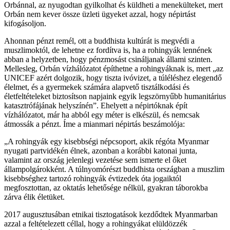
Orbánnal, az nyugodtan gyilkolhat és küldheti a menekülteket, mert
Orbán nem kever össze üzleti ügyeket azzal, hogy népirtást
kifogásoljon.
Ahonnan pénzt remél, ott a buddhista kultúrát is megvédi a
muszlimoktól, de lehetne ez fordítva is, ha a rohingyák lennének
abban a helyzetben, hogy pénzmosást csináljanak állami szinten.
Mellesleg, Orbán vízhálózatot építhetne a rohingyáknak is, mert „az
UNICEF azért dolgozik, hogy tiszta ivóvizet, a túléléshez elegendő
élelmet, és a gyermekek számára alapvető tisztálkodási és
életfeltételeket biztosítson napjaink egyik legszörnyűbb humanitárius
katasztrófájának helyszínén”. Ehelyett a népirtóknak épít
vízhálózatot, már ha abból egy méter is elkészül, és nemcsak
átmossák a pénzt. Íme a mianmari népirtás beszámolója:
„A rohingyák egy kisebbségi népcsoport, akik régóta Myanmar
nyugati partvidékén élnek, azonban a korábbi katonai junta,
valamint az ország jelenlegi vezetése sem ismerte el őket
állampolgárokként. A túlnyomórészt buddhista országban a muszlim
kisebbséghez tartozó rohingyák évtizedek óta jogaiktól
megfosztottan, az oktatás lehetősége nélkül, gyakran táborokba
zárva élik életüket.
2017 augusztusában etnikai tisztogatások kezdődtek Myanmarban
azzal a feltételezett céllal, hogy a rohingyákat elüldözzék