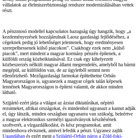
vállalatok az élelmiszerbiztonsági rendszer modernizálásában vettek
részt.
A pénzmosó modellel kapcsolatos hazugság úgy hangzik, hogy „a
kezdeményezések hozzájárulnak Laosz gazdasági fejlődéséhez, a
cégeknek pedig jó lehetőséget jelentenek, hogy eredményesen
szerepelhessenek külső piacokon”. Csakhogy ezek nem „külső
piacok”, mert mindent a magyar kormány pénzén építenek, a
külföldi ország közbeiktatásával. Ez csak egy kihelyezett
közbeszerzés nélküli magyar állami megrendelés, amelyből ha bármi
megépül, az külföldön van, de az ügyletből semmi nem
ellenőrizhető. Mezőgazdasági farmokat építtethetne Orbán
Magyarországon is, ugyanezek a magyar cégek talán képesek
lennének Magyarországon is építeni valamit, de akkor minden
látható.
Szijjártó ezért járja a világot az ázsiai diktatúrákat, népirtó
rezsimeket, afrikai országokat, és mindenhol ugyanazt a kamut adják
el, úgy látszik, minden országban ugyanarra van szükség, beleértve
a magyar elektronikus személyi igazolványok készítésének
szoftverét, a vízgazdálkodást, és kész programokat, amit
mindenhova elvisznek, amivel lefedik a pénzt. Ugyanez zajlik
Ugandában
és ezért ment
a Szijjártó-Orbán páros a Zöld-foki-