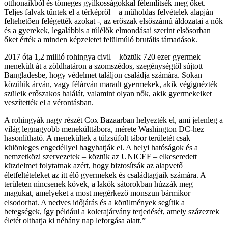
otthonaikból és tömeges gyilkosságokkal félemlítsék meg őket.
Teljes falvak tűntek el a térképről – a műholdas felvételek alapján
feltehetően felégették azokat -, az erőszak elsőszámú áldozatai a nők
és a gyerekek, legalábbis a túlélők elmondásai szerint elsősorban
őket érték a minden képzeletet felülmúló brutális támadások.
2017 óta 1,2 millió rohingya civil – köztük 720 ezer gyermek –
menekült át a zöldhatáron a szomszédos, szegénységtől sújtott
Bangladesbe, hogy védelmet találjon családja számára. Sokan
közülük árván, vagy félárván maradt gyermekek, akik végignézték
szüleik erőszakos halálát, valamint olyan nők, akik gyermekeiket
veszítették el a vérontásban.
A rohingyák nagy részét Cox Bazaarban helyezték el, ami jelenleg a
világ legnagyobb menekülttábora, mérete Washington DC-hez
hasonlítható. A menekültek a túlzsúfolt tábor területét csak
különleges engedéllyel hagyhatják el. A helyi hatóságok és a
nemzetközi szervezetek – köztük az UNICEF – elkeseredett
küzdelmet folytatnak azért, hogy biztosítsák az alapvető
életfeltételeket az itt élő gyermekek és családtagjaik számára. A
területen nincsenek kövek, a lakók sátorokban húzzák meg
magukat, amelyeket a most megérkező monszun bármikor
elsodorhat. A nedves időjárás és a körülmények segítik a
betegségek, így például a kolerajárvány terjedését, amely százezrek
életét olthatja ki néhány nap leforgása alatt.”