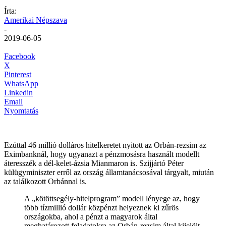
Írta:
Amerikai Népszava
-
2019-06-05
Facebook
X
Pinterest
WhatsApp
Linkedin
Email
Nyomtatás
Ezúttal 46 millió dolláros hitelkeretet nyitott az Orbán-rezsim az
Eximbanknál, hogy ugyanazt a pénzmosásra használt modellt
áteresszék a dél-kelet-ázsia Mianmaron is. Szijjártó Péter
külügyminiszter erről az ország államtanácsosával tárgyalt, miután
az találkozott Orbánnal is.
A „kötöttsegély-hitelprogram” modell lényege az, hogy
több tízmillió dollár közpénzt helyeznek ki zűrös
országokba, ahol a pénzt a magyarok által
meghatározott feladatokra az Orbán-rezsim által kijelölt