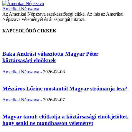
Amerikai Népszava
Az Amerikai Népszava szerkesztőségi cikke. Az írás az Amerikai
Népszava véleményét és álláspontját tükrözi.
KAPCSOLÓDÓ CIKKEK
Baka Andrást választotta Magyar Péter
köztársasági elnöknek
Amerikai Népszava
-
2026-08-08
Mészáros Lőrinc mostantól Magyar strómanja lesz?
Amerikai Népszava
-
2026-08-07
Magyar tanul: eltitkolja a köztársasági elnökjelöltet,
hogy senki ne mondhasson véleményt