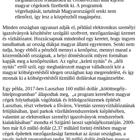
magyar cégeknek fizethetik ki. A programok
végrehajtását, tartalmát Magyarországról senki nem
ellenőrzi, így lesz a közpénzből magánpénz.
Minden országban ugyanazt adják el, például elektronikus személyi
igazolványok készítésére szolgáló szoftvert, mezőgazdasági üzemet
és vízhálózatot. Hozzácsapnak mindenhol egy keretet, hogy ingyen
tanulhatnak az ország diákjai magyar állami egyetemen. Senki nem
tudja, hogy ebből a pénzből mennyi a kenőpénz, mennyi marad a
közreműködő országnak, a helyi döntéshozók milyen formában
kapják meg a kenőpénzüket. Az egész „keleti nyitás” és „déli
nyitás” erről szól, egy meghatározott magyar vállalkozói kör a
magyar költségvetésből idegen országban kap megrendelést, és így
mosnak ki a költségvetésből tízmillió dollárokat magánzsebbe.
Egy példa, 2017-ben Laoszban 160 millió dollár „kötöttsegély-
hitelprogramban” állapodtak meg, „a program keretében magyar
cégek folytathatják vágóhidak és feldolgozóüzemek építését
Laoszban, részt vehetnek a főváros, Vientián szennyvízhálózatának
felújításában, ipari parkok vízellátórendszereinek kiépítésében,
valamint az elektronikus személyi igazolványok rendszerének
kialakításában” mondta el Szijjártó laoszi sajtótájékoztatóján. 2009-
ben már 8,6 millió dollár (2,37 milliárd forint) értékben magyar
cégek építettek mezőgazdasági farmokat az ázsiai országban, a
tavaly indult programban pedig 30 millió dollár értékben magyar