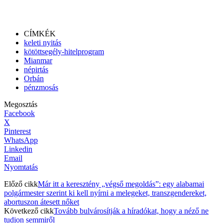
CÍMKÉK
keleti nyitás
kötöttsegély-hitelprogram
Mianmar
népirtás
Orbán
pénzmosás
Megosztás
Facebook
X
Pinterest
WhatsApp
Linkedin
Email
Nyomtatás
Előző cikk
Már itt a keresztény „végső megoldás”: egy alabamai
polgármester szerint ki kell nyírni a melegeket, transzgendereket,
abortuszon átesett nőket
Következő cikk
Tovább bulvárosítják a híradókat, hogy a néző ne
tudjon semmiről