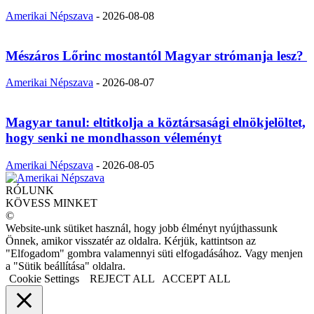
Amerikai Népszava
-
2026-08-08
Mészáros Lőrinc mostantól Magyar strómanja lesz?
Amerikai Népszava
-
2026-08-07
Magyar tanul: eltitkolja a köztársasági elnökjelöltet,
hogy senki ne mondhasson véleményt
Amerikai Népszava
-
2026-08-05
RÓLUNK
KÖVESS MINKET
©
Website-unk sütiket használ, hogy jobb élményt nyújthassunk
Önnek, amikor visszatér az oldalra. Kérjük, kattintson az
"Elfogadom" gombra valamennyi süti elfogadásához. Vagy menjen
a "Sütik beállítása" oldalra.
Cookie Settings
REJECT ALL
ACCEPT ALL