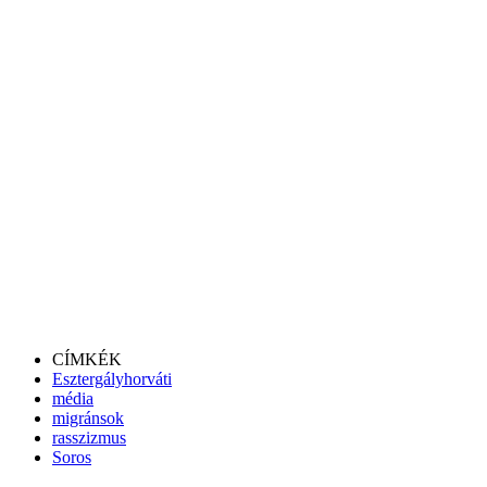
CÍMKÉK
Esztergályhorváti
média
migránsok
rasszizmus
Soros