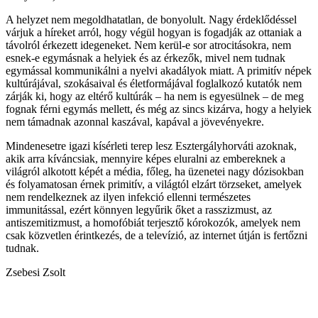
A helyzet nem megoldhatatlan, de bonyolult. Nagy érdeklődéssel
várjuk a híreket arról, hogy végül hogyan is fogadják az ottaniak a
távolról érkezett idegeneket. Nem kerül-e sor atrocitásokra, nem
esnek-e egymásnak a helyiek és az érkezők, mivel nem tudnak
egymással kommunikálni a nyelvi akadályok miatt. A primitív népek
kultúrájával, szokásaival és életformájával foglalkozó kutatók nem
zárják ki, hogy az eltérő kultúrák – ha nem is egyesülnek – de meg
fognak férni egymás mellett, és még az sincs kizárva, hogy a helyiek
nem támadnak azonnal kaszával, kapával a jövevényekre.
Mindenesetre igazi kísérleti terep lesz Esztergályhorváti azoknak,
akik arra kíváncsiak, mennyire képes eluralni az embereknek a
világról alkotott képét a média, főleg, ha üzenetei nagy dózisokban
és folyamatosan érnek primitív, a világtól elzárt törzseket, amelyek
nem rendelkeznek az ilyen infekció ellenni természetes
immunitással, ezért könnyen legyűrik őket a rasszizmust, az
antiszemitizmust, a homofóbiát terjesztő kórokozók, amelyek nem
csak közvetlen érintkezés, de a televízió, az internet útján is fertőzni
tudnak.
Zsebesi Zsolt