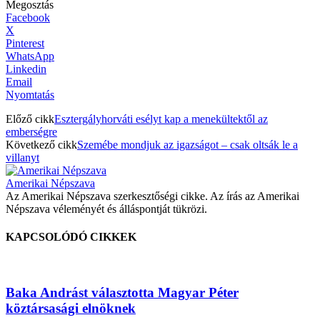
Megosztás
Facebook
X
Pinterest
WhatsApp
Linkedin
Email
Nyomtatás
Előző cikk
Esztergályhorváti esélyt kap a menekültektől az
emberségre
Következő cikk
Szemébe mondjuk az igazságot – csak oltsák le a
villanyt
Amerikai Népszava
Az Amerikai Népszava szerkesztőségi cikke. Az írás az Amerikai
Népszava véleményét és álláspontját tükrözi.
KAPCSOLÓDÓ CIKKEK
Baka Andrást választotta Magyar Péter
köztársasági elnöknek