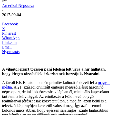
Írta:
Amerikai Népszava
-
2017-09-04
Facebook
X
Pinterest
WhatsApp
Linkedin
Email
Nyomtatás
A világtól elzárt törzsön páni félelem lett úrrá a hír hallatán,
hogy idegen törzsbéliek érkezhetnek hozzájuk. Nyaralni.
A távoli Kis-Balaton mentén primitív kultúrát fedezett fel a
magyar
média
. A 21. századi civilizált emberre megszólalásig hasonlító
népcsoport, de inkább törzs zárt világban él, minimális kapcsolatot
tart fenn a külvilággal. Az érintkezés a Föld nevű bolygó
realitásaival jórészt csak közvetett úton, a médián, azon belül is a
televízió képernyőjén keresztül valósul meg. Így aztán semmi
különös nincs abban, hogy egészen sajátságos, szinte fantasztikus
torz képük van az ott élőknek más embercsoportokról.