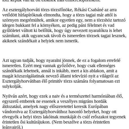
Az esztergályhorváti törzs törzsfőnöke, Rékási Csabáné az arra
vetődött hírlapíróknak elmondta, hogy a törzs tagjai már attól is
szörnyen megrémültek, amikor egyetlen egy, nem a törzshöz tartozó
idegen bukkant fel a környéken, az pedig páni félelmet és vad
gyűlöletet váltott ki belőlük, hogy úgy nevezett nyaralókra is lehet
számítani, akik ugyancsak távoli és ismeretlen törzsek tagjai lesznek,
akiknek szándékait a helyiek nem ismerik.
Azt ugyan tudják, hogy nyaralni jönnek, de ez a fogalom errefelé
ismeretlen. Ezért meg vannak győződve, hogy csak ellenséges
szándékaik lehetnek, annál is inkább, mert a kis ablakon, amit a
magát közszolgálatinak nevező állami televízió nyit a világról az
Esztergályhorvátiban élő primitív törzs számára folyamatosan ezt
sulykolják.
Nyilván azért, hogy ezek a naiv és a természettel harmóniában élő,
egyszerű emberek ne essenek a veszélyes migráns hordák
áldozatául, amelyek nagy előszeretettel keresik Európában
vándorolva az Esztergályhorvátihoz hasonló helyeket, hogy ott
elvegyék a helyi törzs lakóinak munkáját és csúf erőszakot tegyenek
érintetlen ősi kultúrájukon. (Nem beszélve a törzs érintetlen
leányairól.)