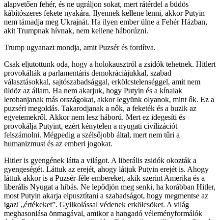
alapvetően fehér, és ne ugráljon sokat, mert rátérdel a büdös
kábítószeres fekete nyakára. Ilyennek kellene lenni, akkor Putyin
nem támadja meg Ukrajnát. Ha ilyen ember ülne a Fehér Házban,
akit Trumpnak hívnak, nem kellene háborúzni.
Trump ugyanazt mondja, amit Puzsér és fordítva.
Csak eljutottunk oda, hogy a holokausztról a zsidók tehetnek. Hitlert
provokálták a parlamentáris demokráciájukkal, szabad
választásokkal, sajtószabadsággal, erkölcstelenséggel, amit nem
üldöz az állam. Ha nem akarjuk, hogy Putyin és a kínaiak
lerohanjanak más országokat, akkor legyünk olyanok, mint ők. Ez a
puzséri megoldás. Takarodjanak a nők, a feketék és a buzik az
egyetemekről. Akkor nem lesz háború. Mert ez idegesíti és
provokálja Putyint, ezért kénytelen a nyugati civilizációt
felszámolni. Mégpedig a szélsőjobb által, mert nem tűri a
humanizmust és az emberi jogokat.
Hitler is gyengének látta a világot. A liberális zsidók okozták a
gyengeségét. Láttuk az erejét, ahogy látjuk Putyin erejét is. Ahogy
láttuk akkor is a Puzsér-féle embereket, akik szerint Amerika és a
liberális Nyugat a hibás. Ne lepődjön meg senki, ha korábban Hitler,
most Putyin akarja elpusztítani a szabadságot, hogy megmentse az
igazi „értékeket”. Gyilkolással védenek erkölcsöket. A világ
meghasonlása önmagával, amikor a hangadó véleményformálók