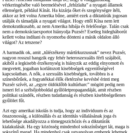
vérkeringésébe való beemelésével „fehízlalta” a nyugati államok
ellenségeit, például Kínát. Ha kizárja őket és szegénységre ítéli,
akkor az lett volna Amerika bűne, amiért ezek a diktatúrák jogosan
utálják és támadják a nyugati világot. Hogy ettől Kína nem lett
demokratikusabb, az nem Amerika hibája és felelőssége. Talán csak
nem a demokráciaexportot hiányolja Puzsér? Esetleg hidegháborút
kellett volna indítani és nyomorba dönteni a másik oldalon álló
világot? Az tetszene?
A harmadik ok, amit „túlérzékeny mártírkurzusnak” nevez Puzsér,
nagyon rosszul hangzik egy fehér heteroszexuális férfi szájából,
akiből a legkisebb érzékenység is hiányzik az eddig elnyomott és
megvetett, jogaiban korlátozott kisebbségek egyenlőségével
kapcsolatban. A nők, a szexuális kisebbségek, továbbra is a
színesbőrűek, a fogyatékkal élők életérzése kevésbé érinti meg
Puzsér szívét, az „egyre öldöklőbb kultúrharc” mögött pedig nem
ismeri fel a szélsőjobboldal gyűlöletpropagandáját, amit részben
politikai szándék, részben tudatlanság és részben kisebbségellenes
gyűlölet fűt.
Azt egy amerikai iskolás is tudja, hogy az individuum és az
önazonosság, a különállás és az identitás vállalásának joga és
lehetősége akadályozza a tömegpszichózis és a diktatúrák
kialakulását. Ha egy közösség mindenhol sokszínűséget lát, maga is
sokszínű marad. Ha mindenhol csak ugyanolyan emberek lehetnek,