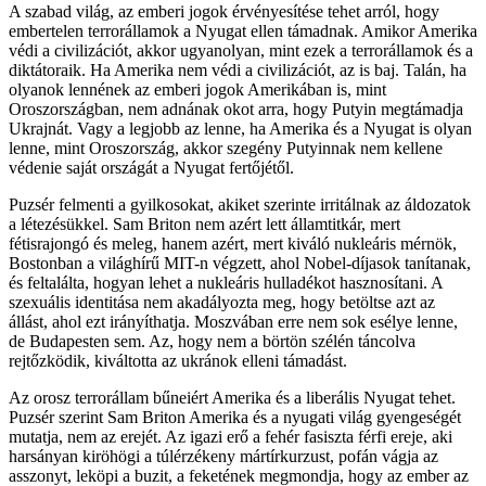
A szabad világ, az emberi jogok érvényesítése tehet arról, hogy
embertelen terrorállamok a Nyugat ellen támadnak. Amikor Amerika
védi a civilizációt, akkor ugyanolyan, mint ezek a terrorállamok és a
diktátoraik. Ha Amerika nem védi a civilizációt, az is baj. Talán, ha
olyanok lennének az emberi jogok Amerikában is, mint
Oroszországban, nem adnának okot arra, hogy Putyin megtámadja
Ukrajnát. Vagy a legjobb az lenne, ha Amerika és a Nyugat is olyan
lenne, mint Oroszország, akkor szegény Putyinnak nem kellene
védenie saját országát a Nyugat fertőjétől.
Puzsér felmenti a gyilkosokat, akiket szerinte irritálnak az áldozatok
a létezésükkel. Sam Briton nem azért lett államtitkár, mert
fétisrajongó és meleg, hanem azért, mert kiváló nukleáris mérnök,
Bostonban a világhírű MIT-n végzett, ahol Nobel-díjasok tanítanak,
és feltalálta, hogyan lehet a nukleáris hulladékot hasznosítani. A
szexuális identitása nem akadályozta meg, hogy betöltse azt az
állást, ahol ezt irányíthatja. Moszvában erre nem sok esélye lenne,
de Budapesten sem. Az, hogy nem a börtön szélén táncolva
rejtőzködik, kiváltotta az ukránok elleni támadást.
Az orosz terrorállam bűneiért Amerika és a liberális Nyugat tehet.
Puzsér szerint Sam Briton Amerika és a nyugati világ gyengeségét
mutatja, nem az erejét. Az igazi erő a fehér fasiszta férfi ereje, aki
harsányan kiröhögi a túlérzékeny mártírkurzust, pofán vágja az
asszonyt, leköpi a buzit, a feketének megmondja, hogy az ember az