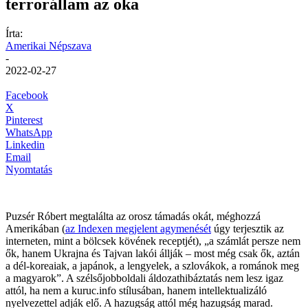
terrorállam az oka
Írta:
Amerikai Népszava
-
2022-02-27
Facebook
X
Pinterest
WhatsApp
Linkedin
Email
Nyomtatás
Puzsér Róbert megtalálta az orosz támadás okát, méghozzá
Amerikában (
az Indexen megjelent agymenését
úgy terjesztik az
interneten, mint a bölcsek kövének receptjét), „a számlát persze nem
ők, hanem Ukrajna és Tajvan lakói állják – most még csak ők, aztán
a dél-koreaiak, a japánok, a lengyelek, a szlovákok, a románok meg
a magyarok”. A szélsőjobboldali áldozathibáztatás nem lesz igaz
attól, ha nem a kuruc.info stílusában, hanem intellektualizáló
nyelvezettel adják elő. A hazugság attól még hazugság marad.