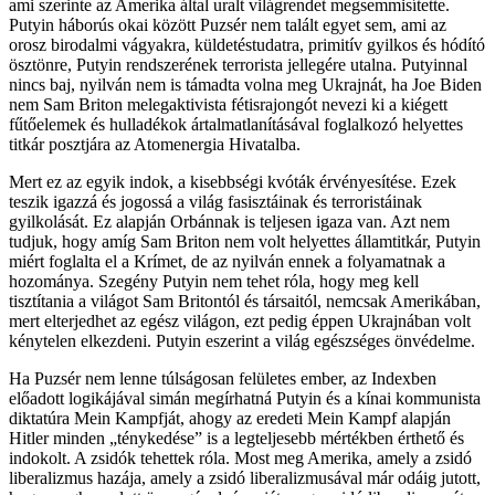
ami szerinte az Amerika által uralt világrendet megsemmisítette.
Putyin háborús okai között Puzsér nem talált egyet sem, ami az
orosz birodalmi vágyakra, küldetéstudatra, primitív gyilkos és hódító
ösztönre, Putyin rendszerének terrorista jellegére utalna. Putyinnal
nincs baj, nyilván nem is támadta volna meg Ukrajnát, ha Joe Biden
nem Sam Briton melegaktivista fétisrajongót nevezi ki a kiégett
fűtőelemek és hulladékok ártalmatlanításával foglalkozó helyettes
titkár posztjára az Atomenergia Hivatalba.
Mert ez az egyik indok, a kisebbségi kvóták érvényesítése. Ezek
teszik igazzá és jogossá a világ fasisztáinak és terroristáinak
gyilkolását. Ez alapján Orbánnak is teljesen igaza van. Azt nem
tudjuk, hogy amíg Sam Briton nem volt helyettes államtitkár, Putyin
miért foglalta el a Krímet, de az nyilván ennek a folyamatnak a
hozománya. Szegény Putyin nem tehet róla, hogy meg kell
tisztítania a világot Sam Britontól és társaitól, nemcsak Amerikában,
mert elterjedhet az egész világon, ezt pedig éppen Ukrajnában volt
kénytelen elkezdeni. Putyin eszerint a világ egészséges önvédelme.
Ha Puzsér nem lenne túlságosan felületes ember, az Indexben
előadott logikájával simán megírhatná Putyin és a kínai kommunista
diktatúra Mein Kampfját, ahogy az eredeti Mein Kampf alapján
Hitler minden „ténykedése” is a legteljesebb mértékben érthető és
indokolt. A zsidók tehettek róla. Most meg Amerika, amely a zsidó
liberalizmus hazája, amely a zsidó liberalizmusával már odáig jutott,