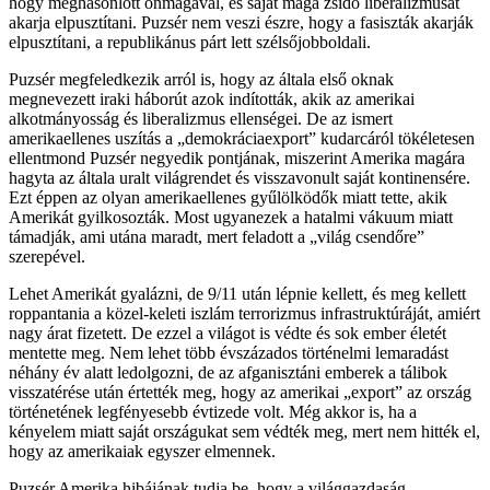
hogy meghasonlott önmagával, és saját maga zsidó liberalizmusát
akarja elpusztítani. Puzsér nem veszi észre, hogy a fasiszták akarják
elpusztítani, a republikánus párt lett szélsőjobboldali.
Puzsér megfeledkezik arról is, hogy az általa első oknak
megnevezett iraki háborút azok indították, akik az amerikai
alkotmányosság és liberalizmus ellenségei. De az ismert
amerikaellenes uszítás a „demokráciaexport” kudarcáról tökéletesen
ellentmond Puzsér negyedik pontjának, miszerint Amerika magára
hagyta az általa uralt világrendet és visszavonult saját kontinensére.
Ezt éppen az olyan amerikaellenes gyűlölködők miatt tette, akik
Amerikát gyilkosozták. Most ugyanezek a hatalmi vákuum miatt
támadják, ami utána maradt, mert feladott a „világ csendőre”
szerepével.
Lehet Amerikát gyalázni, de 9/11 után lépnie kellett, és meg kellett
roppantania a közel-keleti iszlám terrorizmus infrastruktúráját, amiért
nagy árat fizetett. De ezzel a világot is védte és sok ember életét
mentette meg. Nem lehet több évszázados történelmi lemaradást
néhány év alatt ledolgozni, de az afganisztáni emberek a tálibok
visszatérése után értették meg, hogy az amerikai „export” az ország
történetének legfényesebb évtizede volt. Még akkor is, ha a
kényelem miatt saját országukat sem védték meg, mert nem hitték el,
hogy az amerikaiak egyszer elmennek.
Puzsér Amerika hibájának tudja be, hogy a világgazdaság