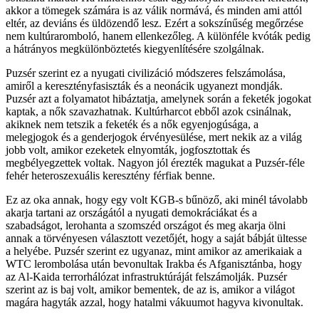
akkor a tömegek számára is az válik normává, és minden ami attól
eltér, az deviáns és üldözendő lesz. Ezért a sokszínűség megőrzése
nem kultúraromboló, hanem ellenkezőleg. A különféle kvóták pedig
a hátrányos megkülönböztetés kiegyenlítésére szolgálnak.
Puzsér szerint ez a nyugati civilizáció módszeres felszámolása,
amiről a keresztényfasiszták és a neonácik ugyanezt mondják.
Puzsér azt a folyamatot hibáztatja, amelynek során a feketék jogokat
kaptak, a nők szavazhatnak. Kultúrharcot ebből azok csinálnak,
akiknek nem tetszik a feketék és a nők egyenjogúsága, a
melegjogok és a genderjogok érvényesülése, mert nekik az a világ
jobb volt, amikor ezeketek elnyomták, jogfosztottak és
megbélyegzettek voltak. Nagyon jól érezték magukat a Puzsér-féle
fehér heteroszexuális keresztény férfiak benne.
Ez az oka annak, hogy egy volt KGB-s bűnöző, aki minél távolabb
akarja tartani az országától a nyugati demokráciákat és a
szabadságot, lerohanta a szomszéd országot és meg akarja ölni
annak a törvényesen választott vezetőjét, hogy a saját bábját ültesse
a helyébe. Puzsér szerint ez ugyanaz, mint amikor az amerikaiak a
WTC lerombolása után bevonultak Irakba és Afganisztánba, hogy
az Al-Kaida terrorhálózat infrastruktúráját felszámolják. Puzsér
szerint az is baj volt, amikor bementek, de az is, amikor a világot
magára hagyták azzal, hogy hatalmi vákuumot hagyva kivonultak.