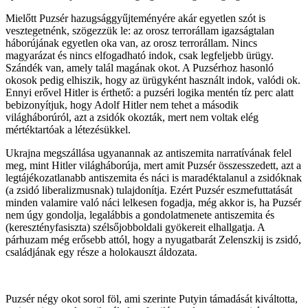
Mielőtt Puzsér hazugsággyűjteményére akár egyetlen szót is
vesztegetnénk, szögezzük le: az orosz terrorállam igazságtalan
háborújának egyetlen oka van, az orosz terrorállam. Nincs
magyarázat és nincs elfogadható indok, csak legfeljebb ürügy.
Szándék van, amely talál magának okot. A Puzsérhoz hasonló
okosok pedig elhiszik, hogy az ürügyként használt indok, valódi ok.
Ennyi erővel Hitler is érthető: a puzséri logika mentén tíz perc alatt
bebizonyítjuk, hogy Adolf Hitler nem tehet a második
világháborúról, azt a zsidók okozták, mert nem voltak elég
mértéktartóak a létezésükkel.
Ukrajna megszállása ugyanannak az antiszemita narratívának felel
meg, mint Hitler világháborúja, mert amit Puzsér összesszedett, azt a
legtájékozatlanabb antiszemita és náci is maradéktalanul a zsidóknak
(a zsidó liberalizmusnak) tulajdonítja. Ezért Puzsér eszmefuttatását
minden valamire való náci lelkesen fogadja, még akkor is, ha Puzsér
nem úgy gondolja, legalábbis a gondolatmenete antiszemita és
(keresztényfasiszta) szélsőjobboldali gyökereit elhallgatja. A
párhuzam még erősebb attól, hogy a nyugatbarát Zelenszkij is zsidó,
családjának egy része a holokauszt áldozata.
Puzsér négy okot sorol föl, ami szerinte Putyin támadását kiváltotta,