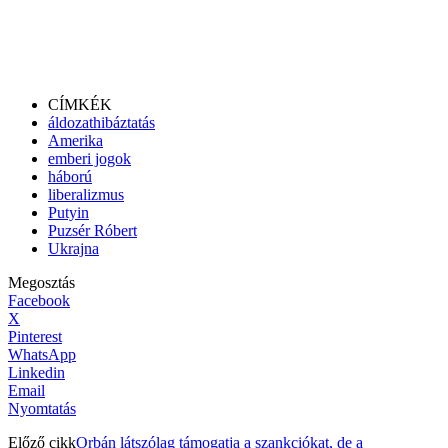
CÍMKÉK
áldozathibáztatás
Amerika
emberi jogok
háború
liberalizmus
Putyin
Puzsér Róbert
Ukrajna
Megosztás
Facebook
X
Pinterest
WhatsApp
Linkedin
Email
Nyomtatás
Előző cikk
Orbán látszólag támogatja a szankciókat, de a