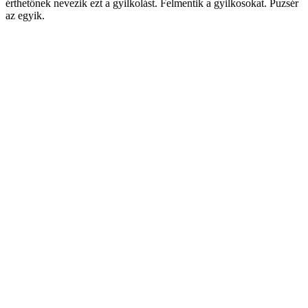
érthetőnek nevezik ezt a gyilkolást. Felmentik a gyilkosokat. Puzsér
az egyik.