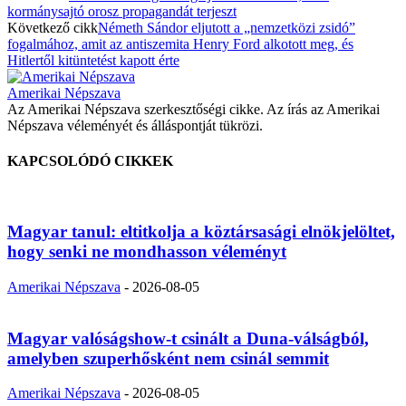
kormánysajtó orosz propagandát terjeszt
Következő cikk
Németh Sándor eljutott a „nemzetközi zsidó”
fogalmához, amit az antiszemita Henry Ford alkotott meg, és
Hitlertől kitüntetést kapott érte
Amerikai Népszava
Az Amerikai Népszava szerkesztőségi cikke. Az írás az Amerikai
Népszava véleményét és álláspontját tükrözi.
KAPCSOLÓDÓ CIKKEK
Magyar tanul: eltitkolja a köztársasági elnökjelöltet,
hogy senki ne mondhasson véleményt
Amerikai Népszava
-
2026-08-05
Magyar valóságshow-t csinált a Duna-válságból,
amelyben szuperhősként nem csinál semmit
Amerikai Népszava
-
2026-08-05