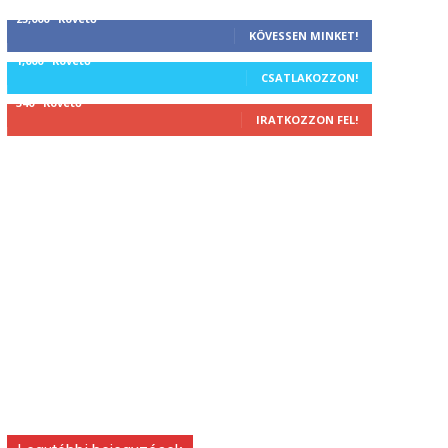
25,000
Követő
KÖVESSEN MINKET!
1,000
Követő
CSATLAKOZZON!
340
Követő
IRATKOZZON FEL!