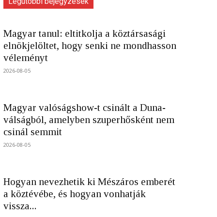
Legutóbbi bejegyzések
Magyar tanul: eltitkolja a köztársasági
elnökjelöltet, hogy senki ne mondhasson
véleményt
2026-08-05
Magyar valóságshow-t csinált a Duna-
válságból, amelyben szuperhősként nem
csinál semmit
2026-08-05
Hogyan nevezhetik ki Mészáros emberét
a köztévébe, és hogyan vonhatják
vissza...