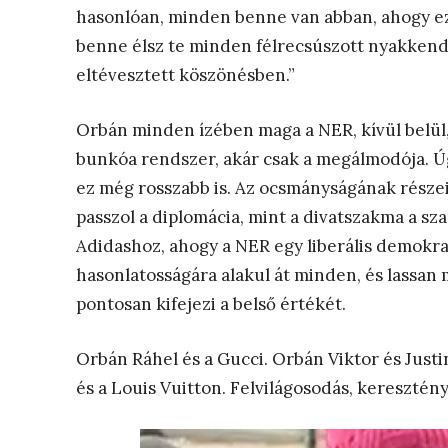
hasonlóan, minden benne van abban, ahogy ez
benne élsz te minden félrecsúszott nyakken
eltévesztett köszönésben.”
Orbán minden ízében maga a NER, kívül belül,
bunkóa rendszer, akár csak a megálmodója. Úg
ez még rosszabb is. Az ocsmányságának részei
passzol a diplomácia, mint a divatszakma a sz
Adidashoz, ahogy a NER egy liberális demokra
hasonlatosságára alakul át minden, és lassan
pontosan kifejezi a belső értékét.
Orbán Ráhel és a Gucci. Orbán Viktor és Jus
és a Louis Vuitton. Felvilágosodás, keresztén