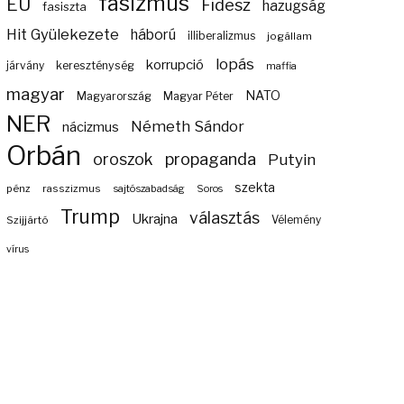
fasizmus
EU
Fidesz
hazugság
fasiszta
Hit Gyülekezete
háború
illiberalizmus
jogállam
lopás
korrupció
járvány
kereszténység
maffia
magyar
NATO
Magyarország
Magyar Péter
NER
Németh Sándor
nácizmus
Orbán
propaganda
oroszok
Putyin
szekta
pénz
rasszizmus
sajtószabadság
Soros
Trump
választás
Ukrajna
Szijjártó
Vélemény
vírus