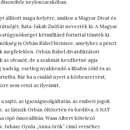
tt disznóbőr neylonzacskóban.
t állított maga helyére, amikor a Magyar Divat és
tnőjét, Bata-Jakab Zsófiát nevezték ki. A Magyar
vatügynökséget kétmilliárd forinttal tömték ki.
ynökség is Orbán Ráhel biznisze, amelyhez a pénzt
ak megfelelően. Orbán Ráhel divatdiktátori
k az olvasót, de a szakmát kezdhetné apja
eg nadrág, esetleg nyakkendő a libafos zöld és az
orintba. Bár ha a család nyeri a közbeszerzést,
zre sem veszi az ilyesmit.
a sajtó, az igazságszolgáltatás, az emberi jogok
, az látszik Orbán öltözetén és fordítva. A NAT
a cipő összeállítás, Wass Albert kötelező
k. Juhász Gyula „Anna örök” című verséhez