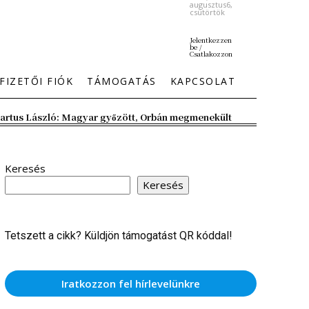
augusztus6,
csütörtök
Jelentkezzen
be /
Csatlakozzon
FIZETŐI FIÓK
TÁMOGATÁS
KAPCSOLAT
artus László: Magyar győzött, Orbán megmenekült
Keresés
Keresés
Tetszett a cikk? Küldjön támogatást QR kóddal!
Iratkozzon fel hírlevelünkre