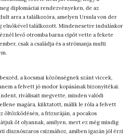
 meg diplomáciai rendezvényeken, de az
ult arra a találkozóra, amelyen Ursula von der
ág elnökével találkozott. Mindenesetre induláskor
kéznél levő otromba barna cipőt vette a fekete
mber, csak a családja és a strómanja multi
em.
os beszéd, a kocsmai közönségnek szánt viccek,
anem a felvett jó modor kopásának bizonyítékai.
indent, riválisait megvette, minden valódi
ellene magára, kiiktatott, málik le róla a felvett
 az öltözködésén, a frizuráján, a pocakos
átjuk őt olyannak, amilyen, mert ez még mindig
úti disznószaros csizmához, amiben igazán jól érzi