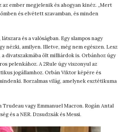
 az ember megjelenik és ahogyan kinéz. „Mert
dőmben és elvétett szavamban, és minden
 látszara és a valóságban. Egy slampos nagy
y nézki, amilyen. Illetve, még nem egészen. Lesz
 a divatszakmába ölt milliárdok is. Orbánhoz úgy
aros pelenkához. A 2Rule úgy viszonyul az
tikus jogállamhoz. Orbán Viktor képére és
 mindenki. Borzalmas világ, amelynek esztétikuma
tin Trudeau vagy Emmanuel Macron. Rogán Antal
ység és a NER. Dzsudzsák és Messi.