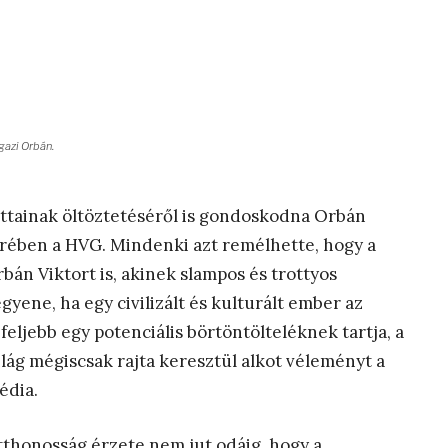
igazi Orbán.
ottainak öltöztetéséről is gondoskodna Orbán
erében a HVG. Mindenki azt remélhette, hogy a
rbán Viktort is, akinek slampos és trottyos
ene, ha egy civilizált és kulturált ember az
gfeljebb egy potenciális börtöntölteléknek tartja, a
ág mégiscsak rajta keresztül alkot véleményt a
édia.
honosság érzete nem jut odáig, hogy a