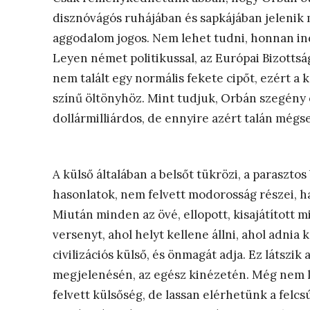
disznóvágós ruhájában és sapkájában jelenik
aggodalom jogos. Nem lehet tudni, honnan ind
Leyen német politikussal, az Európai Bizotts
nem talált egy normális fekete cipőt, ezért a 
színű öltönyhöz. Mint tudjuk, Orbán szegény e
dollármilliárdos, de ennyire azért talán mégs
A külső általában a belsőt tükrözi, a paraszt
hasonlatok, nem felvett modorosság részei, h
Miután minden az övé, ellopott, kisajátított m
versenyt, ahol helyt kellene állni, ahol adnia k
civilizációs külső, és önmagát adja. Ez látszik
megjelenésén, az egész kinézetén. Még nem l
felvett külsőség, de lassan elérhetünk a felcs