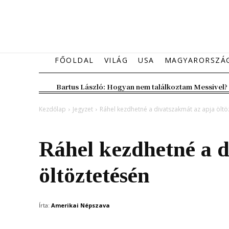
FŐOLDAL
VILÁG
USA
MAGYARORSZÁ
Bartus László: Hogyan nem találkoztam Messivel?
Kezdőlap
Jegyzet
Ráhel kezdhetné a divatszakmát az apja öltö
Jegyzet
Vélemény
Ráhel kezdhetné a d
öltöztetésén
Írta:
Amerikai Népszava