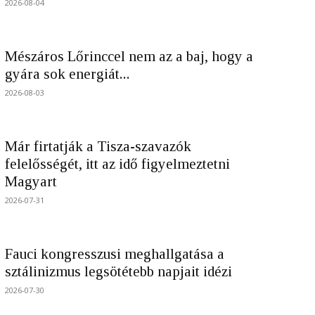
2026-08-04
Mészáros Lőrinccel nem az a baj, hogy a
gyára sok energiát...
2026-08-03
Már firtatják a Tisza-szavazók
felelősségét, itt az idő figyelmeztetni
Magyart
2026-07-31
Fauci kongresszusi meghallgatása a
sztálinizmus legsötétebb napjait idézi
2026-07-30