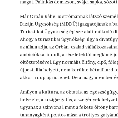
magát. Pálinkás demizson, svájci sapka, sózo
Már Orbán Ráhel is strómannak látszó személy
Dizájn Ügynökség (MDDÜ) igazgatójának a bará
Turisztikai Ügynökség égisze alatt működő di
Ahogy a turisztikai ügynökség, úgy a divatüg
az állam adja, az Orbán-család vállalkozásain
ambíciókkal indult, a részletektől megkíméljü
öltöztetésével. Egy normális öltöny, cipő, fől
újpesti lila helyett, nem kerülne kétmilliárd f
akkor a duplája is lehet. De a magyar ember és
Amilyen a kultúra, az oktatás, az egészségügy, 
helyzete, a közigazgatás, a szegények helyzete
ugyanaz a színvonal, mint a fekete öltöny barn
tananyagként pontos mása a trottyos gatyána