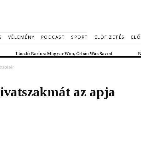
G
VÉLEMÉNY
PODCAST
SPORT
ELŐFIZETÉS
ELŐ
László Bartus: Magyar Won, Orbán Was Saved
B
ztetésén
ivatszakmát az apja