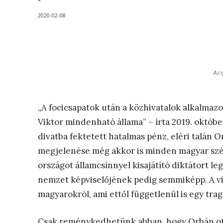
-
2020-02-08
Az 
„A focicsapatok után a közhivatalok alkalmaz
Viktor mindenható állama” – írta 2019. októb
divatba fektetett hatalmas pénz, eléri talán O
megjelenése még akkor is minden magyar szégy
országot államcsínnyel kisajátító diktátort le
nemzet képviselőjének pedig semmiképp. A vil
magyarokról, ami ettől függetlenül is egy trag
Csak reménykedhetünk abban, hogy Orbán ott