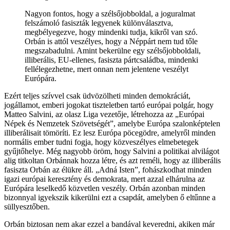
Nagyon fontos, hogy a szélsőjobboldal, a joguralmat
felszámoló fasiszták legyenek különválasztva,
megbélyegezve, hogy mindenki tudja, kikről van szó.
Orbán is attól veszélyes, hogy a Néppárt nem tud tőle
megszabadulni. Amint bekerülne egy szélsőjobboldali,
illiberális, EU-ellenes, fasiszta pártcsaládba, mindenki
fellélegezhetne, mert onnan nem jelentene veszélyt
Európára.
Ezért teljes szívvel csak üdvözölheti minden demokráciát,
jogállamot, emberi jogokat tiszteletben tartó európai polgár, hogy
Matteo Salvini, az olasz Liga vezetője, létrehozza az „Európai
Népek és Nemzetek Szövetségét”, amelybe Európa szalonképtelen
illiberálisait tömöríti. Ez lesz Európa pöcegödre, amelyről minden
normális ember tudni fogja, hogy közveszélyes elmebetegek
gyűjtőhelye. Még nagyobb öröm, hogy Salvini a politikai alvilágot
alig titkoltan Orbánnak hozza létre, és azt reméli, hogy az illiberális
fasiszta Orbán az élükre áll. „Adná Isten”, fohászkodhat minden
igazi európai keresztény és demokrata, mert azzal elhárulna az
Európára leselkedő közvetlen veszély. Orbán azonban minden
bizonnyal igyekszik kikerülni ezt a csapdát, amelyben ő eltűnne a
süllyesztőben.
Orbán biztosan nem akar ezzel a bandával keveredni, akiken már