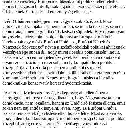
feudális keresztény Európa identitását, amit politikai ellenfeleitől –
nem is túlságosan burkolt, csak tagadott – zsidózás közepette elvitat.
Ők lehetnek Európa és a kereszténység ellenségei.
Ezért Orbán semmiképpen nem vágyik azok közé, akik közé
tartozik, mert valójában se nem európai, se nem keresztény, se nem
demokrata, hanem egy illiberális fasiszta söpredék. Egy ugyanolyan
súlyos elmebeteg, mint azok, akik most az Európai Unió belül
létrehoznak egy másik Európai Uniót az „Európai Népek és
Nemzetek Szövetsége” néven a szélsőjobboldali politikai alvilágnak.
Veszélyessége abban áll, hogy mivel liberális politikusként indult,
tisztában van a centrum jelentőségével, és liberális demokrataként
olyan szocializációban részesült, amely kompatibilis a politikai
közép pártjaival, ezért képes ebben a politikai és nyelvi
környezetben eladni és asszimilálni az illiberális fasiszta rendszerét a
kommunikáció szintjén. Képes arra, hogy hamisítsa a liberális
demokratikus konzervatív kereszténydemokráciát.
Ez a szocializációs azonosság és képesség állt ellentétben a
valósággal, ami most már tagadhatatlan, hogy Magyarország nem
demokrácia, nem jogállam, hanem az Unió első fasiszta állama, amit
sokan nem hajlandóak lenyelni, lévén, hogy az Európai Uniót a
fasiszta rendszerek újjáéledése ellen hozták létre. Most az a kérdés,
hogy a demokratikus Európai Unió időben kirúgja Orbánt a politikai
középből, amíg erre van ereje és lehetősége, vagy mire ezt