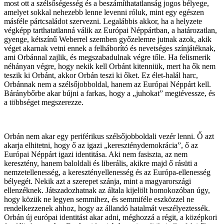
most ott a szélsőségesség és a beszámíthatatlanság jogos bélyege,
amelyet sokkal nehezebb lenne levenni róluk, mint egy egészen
másféle pártcsaládot szervezni. Legalábbis akkor, ha a helyzete
végképp tarthatatlanná válik az Európai Néppártban, a határozatlan,
gyenge, kétszínű Weberrel szemben győzelemre jutnak azok, akik
véget akarnak vetni ennek a felháborító és nevetséges színjátéknak,
ami Orbánnal zajlik, és megszabadulnak végre tőle. Ha felismerik
néhányan végre, hogy nekik kell Orbánt kitenniük, mert ha ők nem
teszik ki Orbánt, akkor Orbán teszi ki őket. Ez élet-halál harc,
Orbánnak nem a szélsőjobboldal, hanem az Európai Néppárt kell.
Báránybőrbe akar bújni a farkas, hogy a „juhokat” megtévessze, és
a többséget megszerezze.
Orbán nem akar egy periférikus szélsőjobboldali vezér lenni. Ő azt
akarja elhitetni, hogy ő az igazi „kereszténydemokrácia”, ő az
Európai Néppárt igazi identitása. Aki nem fasiszta, az nem
keresztény, hanem baloldali és liberális, akikre majd ő rásüti a
nemzetellenesség, a keresztényellenesség és az Európa-ellenesség
bélyegét. Nekik azt a szerepet szánja, mint a magyarországi
ellenzéknek. Játszadozhatnak az általa kijelölt homokozóban úgy,
hogy közük ne legyen semmihez, és semmiféle eszközzel ne
rendelkezzenek ahhoz, hogy az állandó hatalmát veszélyeztessék.
Orbán új európai identitást akar adni, méghozzá a régit, a középkori