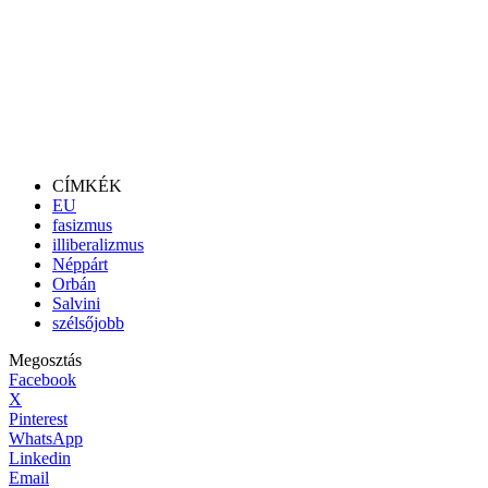
CÍMKÉK
EU
fasizmus
illiberalizmus
Néppárt
Orbán
Salvini
szélsőjobb
Megosztás
Facebook
X
Pinterest
WhatsApp
Linkedin
Email