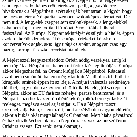
szintén van esélye, mert ha kirúgják a Néppártból, a lengyelekkel
sem képes szalonképes erőt létrehozni, pedig a gyávák erre
hivatkoznak a Néppártban: azért akarják bent tartani a kígyót, hogy
ne hozzon létre a Néppárttal szemben szalonképes alternatívát. De
nem tud. A lengyelek cseppet sem szalonképesek, a lengyelekkel
soha nem fogja meghódítani Európát. Sem a többi illiberális
fasisztával. Az Európai Néppárt tekintélyét és súlyát, a hitelét, éppen
azok a liberális demokráciát és európai értékeket képviselő
konzervatívok adják, akik úgy utálják Orbánt, ahogyan csak egy
hazug, korrupt, fasiszta terroristát utálni lehet.
A képlet ezzel leegyszerűsödött: Orbán addig veszélyes, amíg ki
nem rúgják a Néppártból, hanem ott fedezik és legitimálják. Európa
akkor lélegezhet fel, ha Orbánt kirúgják a Néppártból. Ráadásul
azzal nem csupán őt, hanem még Vladimir Vladimirovich Putint is
kirúgnák, aminek éppen itt az ideje. A májusi választás eredménye
dönti el, hogy ebben az évben mi történik. Ha elég jól szerepel a
Néppárt, akkor az EU fasiszta mételye, pestise bent marad, és a
Néppárt hazudozik az európai értékekről, miközben egy fasisztát
melenget, megásva ezzel saját sírját is. Ha a Néppárt rosszul
szerepel, adja Isten, s nem azért, mert a szélsőjobb nagyon előretör,
akkor a bukás okát megtalálhatják Orbánban. Mert hiába pávatáncol
és hazudozik Weber: aki ma a Néppártra szavaz, az hosszútávon
Orbánra szavaz. Ezt senki nem akarhatja.
Ha május után marad Orbán a Néppártban, akkor csak abban lehet