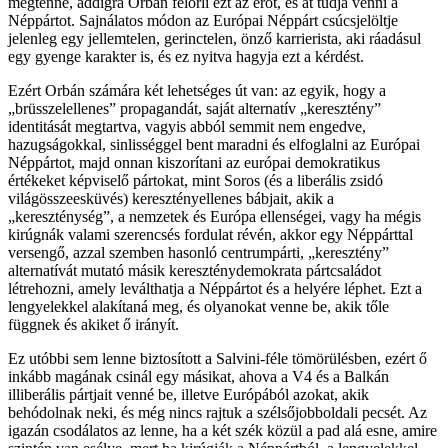
megtenné, addigra Orbán felőrli ezt az erőt, és át tudja venni a
Néppártot. Sajnálatos módon az Európai Néppárt csúcsjelöltje
jelenleg egy jellemtelen, gerinctelen, önző karrierista, aki ráadásul
egy gyenge karakter is, és ez nyitva hagyja ezt a kérdést.
Ezért Orbán számára két lehetséges út van: az egyik, hogy a
„brüsszelellenes” propagandát, saját alternatív „keresztény”
identitását megtartva, vagyis abból semmit nem engedve,
hazugságokkal, sinlisséggel bent maradni és elfoglalni az Európai
Néppártot, majd onnan kiszorítani az európai demokratikus
értékeket képviselő pártokat, mint Soros (és a liberális zsidó
világösszeesküvés) keresztényellenes bábjait, akik a
„kereszténység”, a nemzetek és Európa ellenségei, vagy ha mégis
kirúgnák valami szerencsés fordulat révén, akkor egy Néppárttal
versengő, azzal szemben hasonló centrumpárti, „keresztény”
alternatívát mutató másik kereszténydemokrata pártcsaládot
létrehozni, amely leválthatja a Néppártot és a helyére léphet. Ezt a
lengyelekkel alakítaná meg, és olyanokat venne be, akik tőle
függnek és akiket ő irányít.
Ez utóbbi sem lenne biztosított a Salvini-féle tömörülésben, ezért ő
inkább magának csinál egy másikat, ahova a V4 és a Balkán
illiberális pártjait venné be, illetve Európából azokat, akik
behódolnak neki, és még nincs rajtuk a szélsőjobboldali pecsét. Az
igazán csodálatos az lenne, ha a két szék közül a pad alá esne, amire