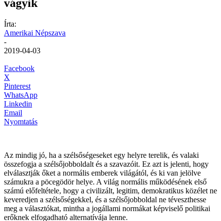
vágyik
Írta:
Amerikai Népszava
-
2019-04-03
Facebook
X
Pinterest
WhatsApp
Linkedin
Email
Nyomtatás
Az mindig jó, ha a szélsőségeseket egy helyre terelik, és valaki
összefogja a szélsőjobboldalt és a szavazóit. Ez azt is jelenti, hogy
elválasztják őket a normális emberek világától, és ki van jelölve
számukra a pöcegödör helye. A világ normális működésének első
számú előfeltétele, hogy a civilizált, legitim, demokratikus közélet ne
keveredjen a szélsőségekkel, és a szélsőjobboldal ne téveszthesse
meg a választókat, mintha a jogállami normákat képviselő politikai
erőknek elfogadható alternatívája lenne.