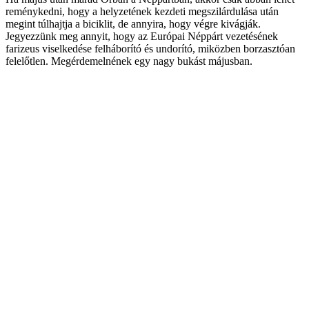
reménykedni, hogy a helyzetének kezdeti megszilárdulása után
megint túlhajtja a biciklit, de annyira, hogy végre kivágják.
Jegyezzünk meg annyit, hogy az Európai Néppárt vezetésének
farizeus viselkedése felháborító és undorító, miközben borzasztóan
felelőtlen. Megérdemelnének egy nagy bukást májusban.