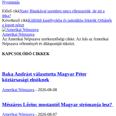
Nyomtatás
Előző cikk
Nagy Blankával szemben nincs ellenszerük, de mi a
titka?
Következő cikk
Külföldi kastélyokba és palotákba fektetik Orbánék
a lopott pénzt
Amerikai Népszava
Az Amerikai Népszava szerkesztőségi cikke. Az írás az Amerikai
Népszava véleményét és álláspontját tükrözi.
KAPCSOLÓDÓ CIKKEK
Baka Andrást választotta Magyar Péter
köztársasági elnöknek
Amerikai Népszava
-
2026-08-08
Mészáros Lőrinc mostantól Magyar strómanja lesz?
Amerikai Népszava
-
2026-08-07