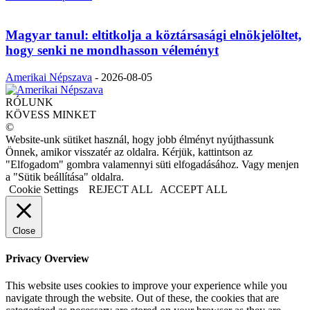
Magyar tanul: eltitkolja a köztársasági elnökjelöltet,
hogy senki ne mondhasson véleményt
Amerikai Népszava
-
2026-08-05
RÓLUNK
KÖVESS MINKET
©
Website-unk sütiket használ, hogy jobb élményt nyújthassunk
Önnek, amikor visszatér az oldalra. Kérjük, kattintson az
"Elfogadom" gombra valamennyi süti elfogadásához. Vagy menjen
a "Sütik beállítása" oldalra.
Cookie Settings
REJECT ALL
ACCEPT ALL
Close
Privacy Overview
This website uses cookies to improve your experience while you
navigate through the website. Out of these, the cookies that are