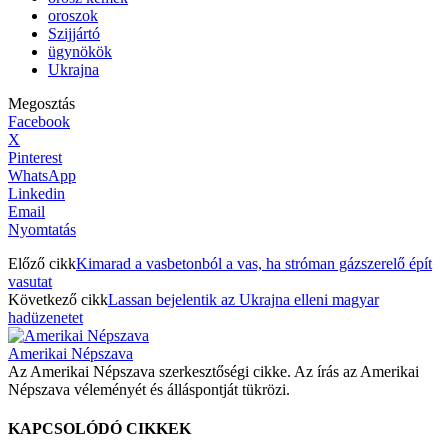
oroszok
Szijjártó
ügynökök
Ukrajna
Megosztás
Facebook
X
Pinterest
WhatsApp
Linkedin
Email
Nyomtatás
Előző cikk
Kimarad a vasbetonból a vas, ha stróman gázszerelő épít
vasutat
Következő cikk
Lassan bejelentik az Ukrajna elleni magyar
hadüzenetet
Amerikai Népszava
Az Amerikai Népszava szerkesztőségi cikke. Az írás az Amerikai
Népszava véleményét és álláspontját tükrözi.
KAPCSOLÓDÓ CIKKEK