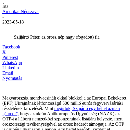
Írta:
Amerikai Népszava
-
2023-05-18
Szijjártó Péter, az orosz nép nagy (fogadott) fia
Facebook
X
Pinterest
WhatsApp
Linkedin
Email
Nyomtatás
Magyarország mondvacsinált okkal blokkolja az Európai Békekeret
(EPF) Ukrajnának létfontosságú 500 millió eurós fegyvervásárlási
részletének kifizetését. Mint
megírtuk, Szijjártó egy héttel azután
„ébredt”,
hogy az ukrán Antikorrupciós Ügynökség (NAZK) az
OTP-t a háború nemzetközi szponzorainak listájára helyezte, mert
oroszországi tevékenységével az orosz haderőt támogatja. Az OTP
is csupán ugyanazon a napon, egy héttel később, kezdett el