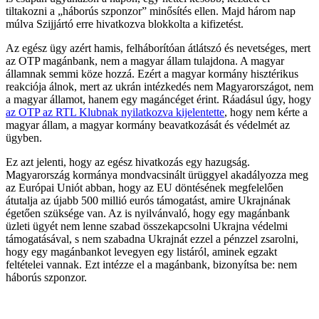
tiltakozni a „háborús szponzor” minősítés ellen. Majd három nap
múlva Szijjártó erre hivatkozva blokkolta a kifizetést.
Az egész ügy azért hamis, felháborítóan átlátszó és nevetséges, mert
az OTP magánbank, nem a magyar állam tulajdona. A magyar
államnak semmi köze hozzá. Ezért a magyar kormány hisztérikus
reakciója álnok, mert az ukrán intézkedés nem Magyarországot, nem
a magyar államot, hanem egy magáncéget érint. Ráadásul úgy, hogy
az OTP az RTL Klubnak nyilatkozva kijelentette
, hogy nem kérte a
magyar állam, a magyar kormány beavatkozását és védelmét az
ügyben.
Ez azt jelenti, hogy az egész hivatkozás egy hazugság.
Magyarország kormánya mondvacsinált ürüggyel akadályozza meg
az Európai Uniót abban, hogy az EU döntésének megfelelően
átutalja az újabb 500 millió eurós támogatást, amire Ukrajnának
égetően szüksége van. Az is nyilvánvaló, hogy egy magánbank
üzleti ügyét nem lenne szabad összekapcsolni Ukrajna védelmi
támogatásával, s nem szabadna Ukrajnát ezzel a pénzzel zsarolni,
hogy egy magánbankot levegyen egy listáról, aminek egzakt
feltételei vannak. Ezt intézze el a magánbank, bizonyítsa be: nem
háborús szponzor.