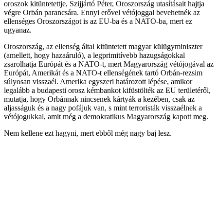
oroszok kitüntetettje, Szijjártó Péter, Oroszország utasításait hajtja
végre Orbán parancsára. Ennyi erővel vétójoggal bevehetnék az
ellenséges Oroszországot is az EU-ba és a NATO-ba, mert ez
ugyanaz.
Oroszország, az ellenség által kitüntetett magyar külügyminiszter
(amellett, hogy hazaáruló), a legprimitívebb hazugságokkal
zsarolhatja Európát és a NATO-t, mert Magyarország vétójogával az
Európát, Amerikát és a NATO-t ellenségének tartó Orbán-rezsim
súlyosan visszaél. Amerika egyszeri határozott lépése, amikor
legalább a budapesti orosz kémbankot kifüstölték az EU területéről,
mutatja, hogy Orbánnak nincsenek kártyák a kezében, csak az
aljasságuk és a nagy pofájuk van, s mint terroristák visszaélnek a
vétójogukkal, amit még a demokratikus Magyarország kapott meg.
Nem kellene ezt hagyni, mert ebből még nagy baj lesz.