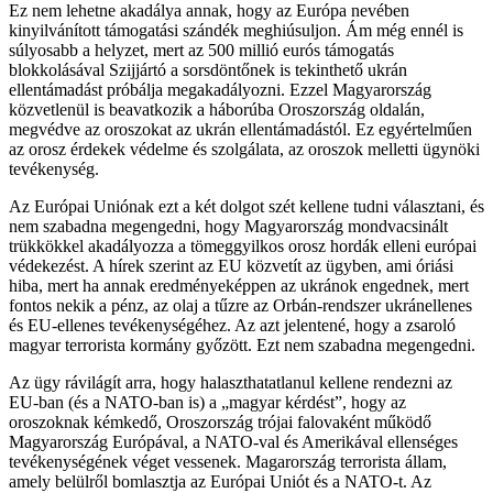
Ez nem lehetne akadálya annak, hogy az Európa nevében
kinyilvánított támogatási szándék meghiúsuljon. Ám még ennél is
súlyosabb a helyzet, mert az 500 millió eurós támogatás
blokkolásával Szijjártó a sorsdöntőnek is tekinthető ukrán
ellentámadást próbálja megakadályozni. Ezzel Magyarország
közvetlenül is beavatkozik a háborúba Oroszország oldalán,
megvédve az oroszokat az ukrán ellentámadástól. Ez egyértelműen
az orosz érdekek védelme és szolgálata, az oroszok melletti ügynöki
tevékenység.
Az Európai Uniónak ezt a két dolgot szét kellene tudni választani, és
nem szabadna megengedni, hogy Magyarország mondvacsinált
trükkökkel akadályozza a tömeggyilkos orosz hordák elleni európai
védekezést. A hírek szerint az EU közvetít az ügyben, ami óriási
hiba, mert ha annak eredményeképpen az ukránok engednek, mert
fontos nekik a pénz, az olaj a tűzre az Orbán-rendszer ukránellenes
és EU-ellenes tevékenységéhez. Az azt jelentené, hogy a zsaroló
magyar terrorista kormány győzött. Ezt nem szabadna megengedni.
Az ügy rávilágít arra, hogy halaszthatatlanul kellene rendezni az
EU-ban (és a NATO-ban is) a „magyar kérdést”, hogy az
oroszoknak kémkedő, Oroszország trójai falovaként működő
Magyarország Európával, a NATO-val és Amerikával ellenséges
tevékenységének véget vessenek. Magarország terrorista állam,
amely belülről bomlasztja az Európai Uniót és a NATO-t. Az