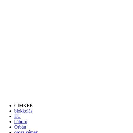
CÍMKÉK
blokkolás
EU
háború
Orbán
orosz kémek