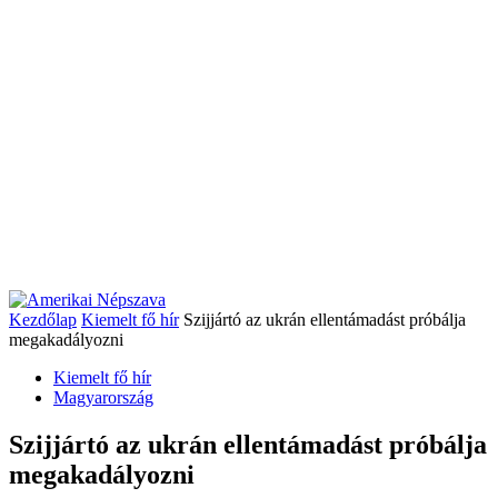
Kezdőlap
Kiemelt fő hír
Szijjártó az ukrán ellentámadást próbálja
megakadályozni
Kiemelt fő hír
Magyarország
Szijjártó az ukrán ellentámadást próbálja
megakadályozni