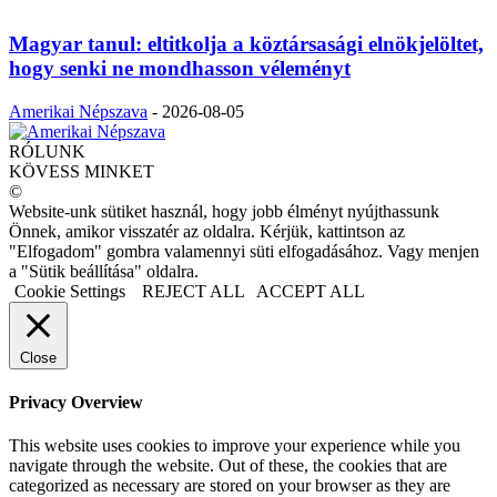
Magyar tanul: eltitkolja a köztársasági elnökjelöltet,
hogy senki ne mondhasson véleményt
Amerikai Népszava
-
2026-08-05
RÓLUNK
KÖVESS MINKET
©
Website-unk sütiket használ, hogy jobb élményt nyújthassunk
Önnek, amikor visszatér az oldalra. Kérjük, kattintson az
"Elfogadom" gombra valamennyi süti elfogadásához. Vagy menjen
a "Sütik beállítása" oldalra.
Cookie Settings
REJECT ALL
ACCEPT ALL
Close
Privacy Overview
This website uses cookies to improve your experience while you
navigate through the website. Out of these, the cookies that are
categorized as necessary are stored on your browser as they are