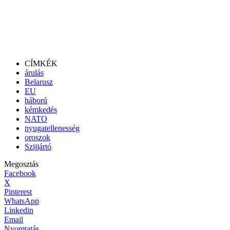
CÍMKÉK
árulás
Belarusz
EU
háború
kémkedés
NATO
nyugatellenesség
oroszok
Szijjártó
Megosztás
Facebook
X
Pinterest
WhatsApp
Linkedin
Email
Nyomtatás