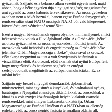
győzelmét. Szijjártó és a belarusz állam vezetői egyetértenek majd
abban, hogy a béke egyetlen útja a nyugati segítség megszüntetése,
ami egyenlő az orosz háborús tervek sikerével. Az orosz győzelem
azonban nem a békét hozná el, hanem egész Európa fenyegetését, a
rendszerváltás utáni NATO országok NATO-ból való kilépésének
követelését, ami védtelenné tenné őket.
Ezért a magyar békeszólamok éppen olyanok, mint amilyenek a náci
békeszólamok voltak a II. világháború előtt. Az Orbán-féle „béke”
az orosz győzelmet és az orosz terjeszkedést, hódítást jelenti. Az
oroszoknak való behódolás és engedelmesség az Orbán-féle béke
jelentése. Orbán Magyarországa a „béke” jelszavával az oroszok
előtt akarja megnyitni az utat a volt Szovjetunió határainak a
visszaállítása előtt. Az oroszok előtt akarnak utat nyitni Európa felé,
hogy megerősítsék és hatalomra segítsék az európai
szélsőjobboldalt, megdöntsék az európai demokráciákat. Ez az
orbáni béke.
Szijjártó úgy beszél a nyugati demokrációk dplomatáival,
minisztereivel, mint egy sintér a kutyákkal, és határtalanul nyájas,
barátságos a Nyugattal ellenséges diktatúrákkal, az oroszokkal, a
kínai és a volt szovjet köztársaságok helyén kialakult zsarnoki
rendszerekkel, mint amilyen Lukasenka diktatúrája. Orbán
Magyarországa az Európai Unióban és a NATO-ban az ellenség
érdekeit védi, az orosz népirtó fasiszta terrorállam oldalán áll.