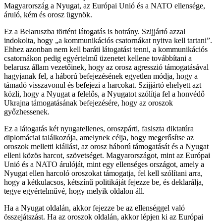
Magyarország a Nyugat, az Európai Unió és a NATO ellensége,
áruló, kém és orosz ügynök.
Ez a Belaruszba történt látogatás is botrány. Szijjártó azzal
indokolta, hogy „a kommunikációs csatornákat nyitva kell tartani”.
Ehhez azonban nem kell baráti látogatást tenni, a kommunikációs
csatornákon pedig egyértelmű üzenetet kellene továbbítani a
belarusz állam vezetőinek, hogy az orosz agresszió támogatásával
hagyjanak fel, a háború befejezésének egyetlen módja, hogy a
támadó visszavonul és befejezi a harcokat. Szijjártó ehelyett azt
közli, hogy a Nyugat a felelős, a Nyugatot szólítja fel a honvédő
Ukrajna támogatásának befejezésére, hogy az oroszok
győzhessenek.
Ez a látogatás két nyugatellenes, oroszpárti, fasiszta diktatúra
diplomáciai találkozója, amelynek célja, hogy megerősítse az
oroszok melletti kiállást, az orosz háború támogatását és a Nyugat
elleni közös harcot, szövetséget. Magyarországot, mint az Európai
Unió és a NATO árulóját, mint egy ellenséges országot, amely a
Nyugat ellen harcoló oroszokat támogatja, fel kell szólítani arra,
hogy a kétkulacsos, kétszínű politikáját fejezze be, és deklarálja,
tegye egyértelművé, hogy melyik oldalon áll.
Ha a Nyugat oldalán, akkor fejezze be az ellenséggel való
összejátszást. Ha az oroszok oldalán, akkor lépjen ki az Európai