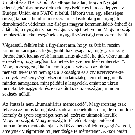
Unióból és a NATO-ból. Az elfogadhatatlan, hogy a Nyugat
ellenségeként az orosz érdekek képviselője és harcosa legyen az
Európai Unión és a NATO-n belül. Háború van, egy ellenséges
ország támadja belülről moszkvai utasítások alapján a nyugati
demokráciák védelmét. Az álságos magyar kommunikáció érthető és
átlátható, a nyugati szabad világnak véget kell vetnie Magyarország
bomlasztó tevékenységének a nyugati szövetségi rendszeren belül.
Végezetül, felhívnánk a figyelmet arra, hogy az Orbán-rezsim
kommunikációjának legnagyobb hazugsága az, hogy „az ország
történetének legnagyobb humanitárius akcióját hajtjuk végre annak
érdekében, hogy segítsünk a nehéz helyzetben lévő embereken”.
Magyarország egyáltalán nem fogadja szívesen az ukrán
menekülteket (ami nem igaz a lakosságra és a civilszervezetekre,
amelyek tevékenységét viszont korlátozták), nem ad meg nekik
minden támogatást, mint például a lengyelek, emiatt az ukrán
menekültek nagyobb része csak átutazik az országon, minden
segítség nélkül.
Az átutazás nem „humanitárius mentőakció”. Magyarország csak
felveszi az uniós támogatást az ukrán menekültek után, de semmiféle
komoly és gyors segítséget nem ad, ezért az ukránok kerülik
Magyarországot. Magyarország történetének legjelentősebb
humanitárius mentőakciója az NDK-s menekültek megsegítése volt,
amelynek világtörténelmi jelentősége felmérhetetlen. Akkor baráti