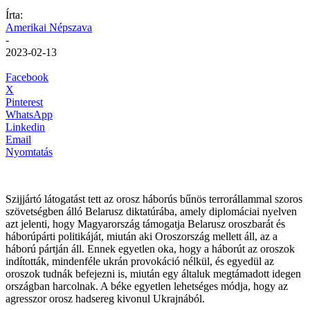
Írta:
Amerikai Népszava
-
2023-02-13
Facebook
X
Pinterest
WhatsApp
Linkedin
Email
Nyomtatás
Szijjártó látogatást tett az orosz háborús bűnös terrorállammal szoros
szövetségben álló Belarusz diktatúrába, amely diplomáciai nyelven
azt jelenti, hogy Magyarország támogatja Belarusz oroszbarát és
háborúpárti politikáját, miután aki Oroszország mellett áll, az a
háború pártján áll. Ennek egyetlen oka, hogy a háborút az oroszok
indították, mindenféle ukrán provokáció nélkül, és egyedül az
oroszok tudnák befejezni is, miután egy általuk megtámadott idegen
országban harcolnak. A béke egyetlen lehetséges módja, hogy az
agresszor orosz hadsereg kivonul Ukrajnából.