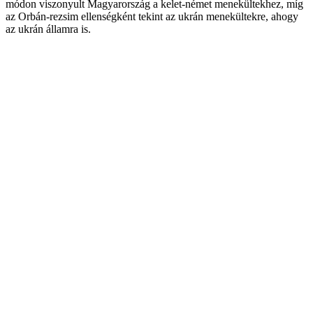
módon viszonyult Magyarország a kelet-német menekültekhez, míg
az Orbán-rezsim ellenségként tekint az ukrán menekültekre, ahogy
az ukrán államra is.