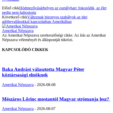
Előző cikk
Hódmezővásárhelyen az osztályharc fokozódik, az élet
pedig nem habostorta
Következő cikk
Változnak bizonyos szabályok az idei
adóbevallásokkal kapcsolatban Amerikában
Amerikai Népszava
Az Amerikai Népszava szerkesztőségi cikke. Az írás az Amerikai
Népszava véleményét és álláspontját tükrözi.
KAPCSOLÓDÓ CIKKEK
Baka Andrást választotta Magyar Péter
köztársasági elnöknek
Amerikai Népszava
-
2026-08-08
Mészáros Lőrinc mostantól Magyar strómanja lesz?
Amerikai Népszava
-
2026-08-07