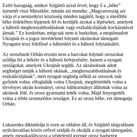
Ezért hazugság, amikor Szijjártó azzal érvel, hogy ő a „béke”
üzenetét viszi Minszkbe, miután azt mondta: „Magyarország azt
várja el a nemzetközi közösség minden tagjától, hogy a mielőbbi
béke érdekében lépjenek fel és kerüljék azokat a lépéseket, amelyek
a háború meghosszabbodásának vagy eszkalációjának kockázatával
járnak.” Ez konkrétan, mégcsak nem is burkoltan, a megtámadott
Ukrajnát és a jogos önvédelmet folytató ukránokat támogató
Nyugatot teszi felelőssé a háborúért és a háború folytatásáért.
Az oroszbarát Orbán-rezsim nem a harcokat folytató oroszokat
szólítja fel a békére és a háború befejezésére, hanem a nyugati
országokat, amelyek Ukrajnát segítik. Az ukránoknak adott
segítséget tartják a háború okának, „meghosszabbodásának és
eszkalációjának”, mert nyugati segítség nélkül az oroszok már
győztek volna: elfoglalták volna Ukrajnát, megdöntötték volna a
törvényes ukrán kormányt, orosz bábkormányt állítottak volna az
ukránok fölé, és orosz gyarmattá tették volna. Majd fenyegették
volna a többi szomszédos országot. Ez az orosz béke, ezt támogatja
Orbán.
Lukasenka diktatúrája is ezen az oldalon áll, és Szijjártó tárgyalásain
nyilvánvalóan közös erővel szidják és okolják a nyugati támogatást,
amely megakadályozza a végtelenül gyenge orosz hadsereg