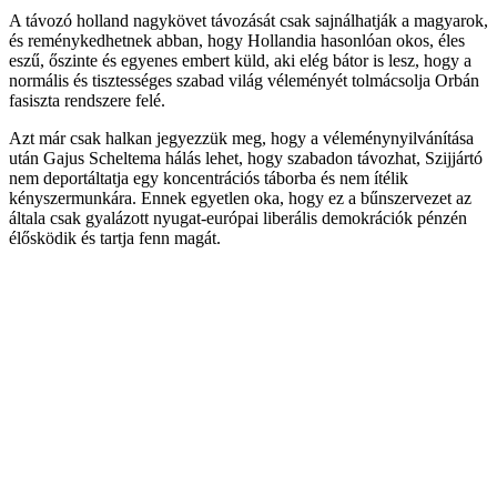
A távozó holland nagykövet távozását csak sajnálhatják a magyarok,
és reménykedhetnek abban, hogy Hollandia hasonlóan okos, éles
eszű, őszinte és egyenes embert küld, aki elég bátor is lesz, hogy a
normális és tisztességes szabad világ véleményét tolmácsolja Orbán
fasiszta rendszere felé.
Azt már csak halkan jegyezzük meg, hogy a véleménynyilvánítása
után Gajus Scheltema hálás lehet, hogy szabadon távozhat, Szijjártó
nem deportáltatja egy koncentrációs táborba és nem ítélik
kényszermunkára. Ennek egyetlen oka, hogy ez a bűnszervezet az
általa csak gyalázott nyugat-európai liberális demokrációk pénzén
élősködik és tartja fenn magát.