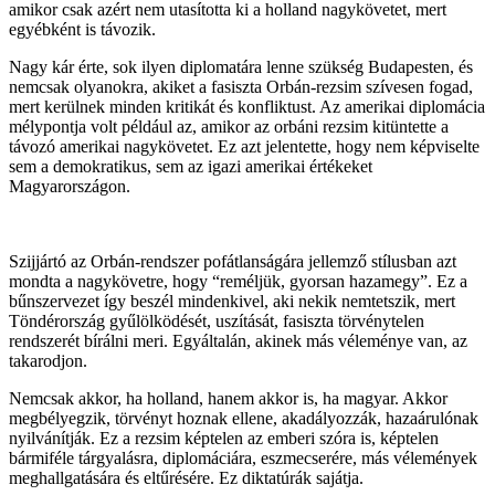
amikor csak azért nem utasította ki a holland nagykövetet, mert
egyébként is távozik.
Nagy kár érte, sok ilyen diplomatára lenne szükség Budapesten, és
nemcsak olyanokra, akiket a fasiszta Orbán-rezsim szívesen fogad,
mert kerülnek minden kritikát és konfliktust. Az amerikai diplomácia
mélypontja volt például az, amikor az orbáni rezsim kitüntette a
távozó amerikai nagykövetet. Ez azt jelentette, hogy nem képviselte
sem a demokratikus, sem az igazi amerikai értékeket
Magyarországon.
Szijjártó az Orbán-rendszer pofátlanságára jellemző stílusban azt
mondta a nagykövetre, hogy “reméljük, gyorsan hazamegy”. Ez a
bűnszervezet így beszél mindenkivel, aki nekik nemtetszik, mert
Töndérország gyűlölködését, uszítását, fasiszta törvénytelen
rendszerét bírálni meri. Egyáltalán, akinek más véleménye van, az
takarodjon.
Nemcsak akkor, ha holland, hanem akkor is, ha magyar. Akkor
megbélyegzik, törvényt hoznak ellene, akadályozzák, hazaárulónak
nyilvánítják. Ez a rezsim képtelen az emberi szóra is, képtelen
bármiféle tárgyalásra, diplomáciára, eszmecserére, más vélemények
meghallgatására és eltűrésére. Ez diktatúrák sajátja.