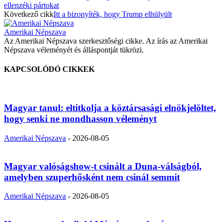
ellenzéki pártokat
Következő cikk
Itt a bizonyíték, hogy Trump elhülyült
Amerikai Népszava
Az Amerikai Népszava szerkesztőségi cikke. Az írás az Amerikai
Népszava véleményét és álláspontját tükrözi.
KAPCSOLÓDÓ CIKKEK
Magyar tanul: eltitkolja a köztársasági elnökjelöltet,
hogy senki ne mondhasson véleményt
Amerikai Népszava
-
2026-08-05
Magyar valóságshow-t csinált a Duna-válságból,
amelyben szuperhősként nem csinál semmit
Amerikai Népszava
-
2026-08-05