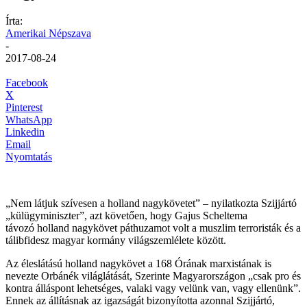
Írta:
Amerikai Népszava
-
2017-08-24
Facebook
X
Pinterest
WhatsApp
Linkedin
Email
Nyomtatás
„Nem látjuk szívesen a holland nagykövetet” – nyilatkozta Szijjártó
„külügyminiszter”, azt követően, hogy Gajus Scheltema
távozó holland nagykövet páthuzamot volt a muszlim terroristák és a
tálibfidesz magyar kormány világszemlélete között.
Az éleslátású holland nagykövet a 168 Órának marxistának is
nevezte Orbánék világlátását, Szerinte Magyarországon „csak pro és
kontra álláspont lehetséges, valaki vagy velünk van, vagy ellenünk”.
Ennek az állításnak az igazságát bizonyította azonnal Szijjártó,