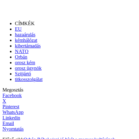
CÍMKÉK
EU
hazaárulás
kémhálózat
kibertámadás
NATO
Orbán
orosz kém
orosz ügynök
Szijjártó
titkosszolgálat
Megosztás
Facebook
X
Pinterest
WhatsApp
Linkedin
Email
Nyomtatás