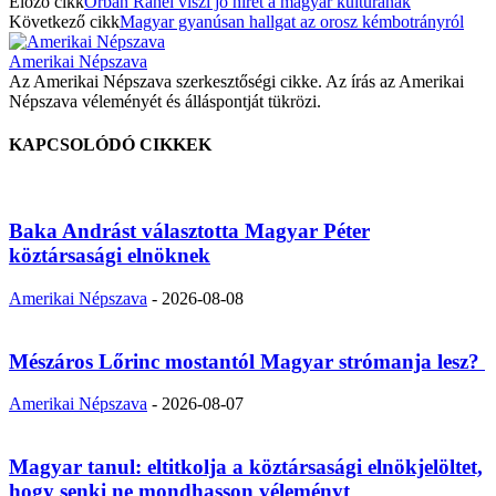
Előző cikk
Orbán Ráhel viszi jó hírét a magyar kultúrának
Következő cikk
Magyar gyanúsan hallgat az orosz kémbotrányról
Amerikai Népszava
Az Amerikai Népszava szerkesztőségi cikke. Az írás az Amerikai
Népszava véleményét és álláspontját tükrözi.
KAPCSOLÓDÓ CIKKEK
Baka Andrást választotta Magyar Péter
köztársasági elnöknek
Amerikai Népszava
-
2026-08-08
Mészáros Lőrinc mostantól Magyar strómanja lesz?
Amerikai Népszava
-
2026-08-07
Magyar tanul: eltitkolja a köztársasági elnökjelöltet,
hogy senki ne mondhasson véleményt