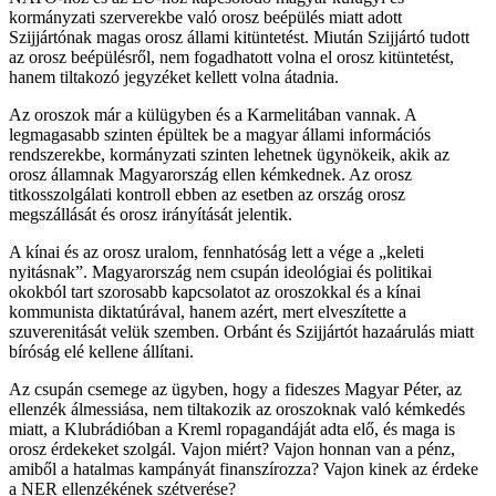
kormányzati szerverekbe való orosz beépülés miatt adott
Szijjártónak magas orosz állami kitüntetést. Miután Szijjártó tudott
az orosz beépülésről, nem fogadhatott volna el orosz kitüntetést,
hanem tiltakozó jegyzéket kellett volna átadnia.
Az oroszok már a külügyben és a Karmelitában vannak. A
legmagasabb szinten épültek be a magyar állami információs
rendszerekbe, kormányzati szinten lehetnek ügynökeik, akik az
orosz államnak Magyarország ellen kémkednek. Az orosz
titkosszolgálati kontroll ebben az esetben az ország orosz
megszállását és orosz irányítását jelentik.
A kínai és az orosz uralom, fennhatóság lett a vége a „keleti
nyitásnak”. Magyarország nem csupán ideológiai és politikai
okokból tart szorosabb kapcsolatot az oroszokkal és a kínai
kommunista diktatúrával, hanem azért, mert elveszítette a
szuverenitását velük szemben. Orbánt és Szijjártót hazaárulás miatt
bíróság elé kellene állítani.
Az csupán csemege az ügyben, hogy a fideszes Magyar Péter, az
ellenzék álmessiása, nem tiltakozik az oroszoknak való kémkedés
miatt, a Klubrádióban a Kreml ropagandáját adta elő, és maga is
orosz érdekeket szolgál. Vajon miért? Vajon honnan van a pénz,
amiből a hatalmas kampányát finanszírozza? Vajon kinek az érdeke
a NER ellenzékének szétverése?