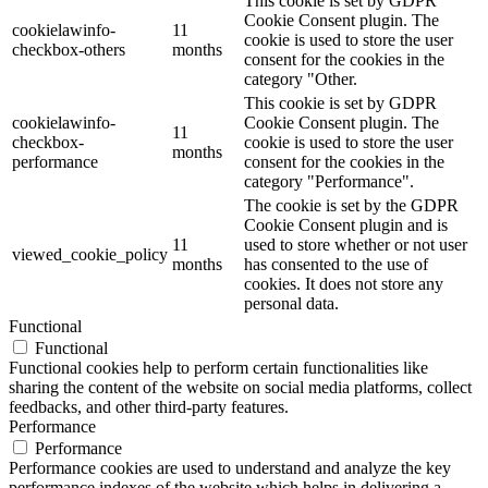
This cookie is set by GDPR
Cookie Consent plugin. The
cookielawinfo-
11
cookie is used to store the user
checkbox-others
months
consent for the cookies in the
category "Other.
This cookie is set by GDPR
cookielawinfo-
Cookie Consent plugin. The
11
checkbox-
cookie is used to store the user
months
performance
consent for the cookies in the
category "Performance".
The cookie is set by the GDPR
Cookie Consent plugin and is
11
used to store whether or not user
viewed_cookie_policy
months
has consented to the use of
cookies. It does not store any
personal data.
Functional
Functional
Functional cookies help to perform certain functionalities like
sharing the content of the website on social media platforms, collect
feedbacks, and other third-party features.
Performance
Performance
Performance cookies are used to understand and analyze the key
performance indexes of the website which helps in delivering a