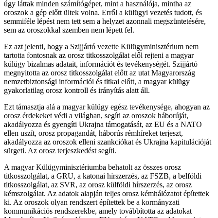
úgy láttak minden számítógépet, mint a használója, mintha az
oroszok a gép előtt ültek volna. Erről a külügyi vezetés tudott, és
semmiféle lépést nem tett sem a helyzet azonnali megszüntetésére,
sem az oroszokkal szemben nem lépett fel.
Ez azt jelenti, hogy a Szijjártó vezette Külügyminisztérium nem
tartotta fontosnak az orosz titkosszolgálat elől rejteni a magyar
külügy bizalmas adatait, információt és tevékenységét. Szijjártó
megnyitotta az orosz titkosszolgálat előtt az utat Magyarország
nemzetbiztonsági információi és titkai előtt, a magyar külügy
gyakorlatilag orosz kontroll és irányítás alatt áll.
Ezt támasztja alá a magyar külügy egész tevékenysége, ahogyan az
orosz érdekeket védi a világban, segíti az oroszok háborúját,
akadályozza és gyengíti Ukrajna támogatását, az EU és a NATO
ellen uszít, orosz propagandát, háborús rémhíreket terjeszt,
akadályozza az oroszok elleni szankciókat és Ukrajna kapitulációját
sürgeti. Az orosz terjeszkedést segíti.
A magyar Külügyminisztériumba behatolt az összes orosz
titkosszolgálat, a GRU, a katonai hírszerzés, az FSZB, a belföldi
titkosszolgálat, az SVR, az orosz külföldi hírszerzés, az orosz
kémszolgálat. Az adatok alapján teljes orosz kémhálózatot építettek
ki. Az oroszok olyan rendszert építettek be a kormányzati
kommunikációs rendszerekbe, amely továbbította az adatokat