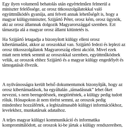
Egy ilyen volumenű behatolás után egyértelműen felmerül a
miniszter felelőssége, az orosz titkosszolgálatokkal való
együttműködés gyanúja, ami felveti annak lehetőségét is, hogy a
magyar külügyminiszter, Szijjártó Péter, orosz kém, orosz ügynök,
aki az orosz államnak dolgozik Magyarországgal szemben. Ezt
támasztja alá a magyar orosz állami kitüntetés is.
Ha Szijjártó letagadja a bizonyított külügy elleni orosz
kibertámadást, akkor az oroszokkal van. Szijjártó fedezi és leplezi az
orosz titkosszolgálatok Magyarország elleni akcióit. Mivel ezek
miatt nem tettek semmit az oroszokkal szemben, együttműködnek
velük, az oroszok ehhez Szijjártó és a magyar külügy engedélyét és
támogatását élvezik.
A nyilvánosságra került belső dokumentumok bizonyítják, hogy az
orosz kibertámadások, ha egyáltalán „támadásnak” lehet őket
nevezni, s nem beengedésnek, megtörténtek, a külügy pedig tudott
róluk. Hónapokon át nem törént semmi, az oroszok pedig
mindenhez hozzáfértek, a legbizalmasabb külügyi információkhoz,
levelekhez, munkatársak adataihoz.
A teljes magyar külügyi kommunikáció és informatika
kompromittálódott, az oroszok ki-be jártak a külügy rendszereiben,