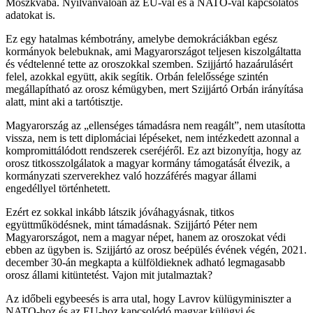
Moszkvába. Nyilvánvalóan az EU-val és a NATO-val kapcsolatos
adatokat is.
Ez egy hatalmas kémbotrány, amelybe demokráciákban egész
kormányok belebuknak, ami Magyarországot teljesen kiszolgáltatta
és védtelenné tette az oroszokkal szemben. Szijjártó hazaárulásért
felel, azokkal együtt, akik segítik. Orbán felelőssége szintén
megállapítható az orosz kémügyben, mert Szijjártó Orbán irányítása
alatt, mint aki a tartótisztje.
Magyarország az „ellenséges támadásra nem reagált”, nem utasította
vissza, nem is tett diplomáciai lépéseket, nem intézkedett azonnal a
kompromittálódott rendszerek cseréjéről. Ez azt bizonyítja, hogy az
orosz titkosszolgálatok a magyar kormány támogatását élvezik, a
kormányzati szerverekhez való hozzáférés magyar állami
engedéllyel történhetett.
Ezért ez sokkal inkább látszik jóváhagyásnak, titkos
együttműködésnek, mint támadásnak. Szijjártó Péter nem
Magyarországot, nem a magyar népet, hanem az oroszokat védi
ebben az ügyben is. Szijjártó az orosz beépülés évének végén, 2021.
december 30-án megkapta a külföldieknek adható legmagasabb
orosz állami kitüntetést. Vajon mit jutalmaztak?
Az időbeli egybeesés is arra utal, hogy Lavrov külügyminiszter a
NATO-hoz és az EU-hoz kapcsolódó magyar külügyi és