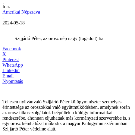
Írta:
Amerikai Népszava
-
2024-05-18
Szijjártó Péter, az orosz nép nagy (fogadott) fia
Facebook
X
Pinterest
WhatsApp
Linkedin
Email
Nyomtatás
Teljesen nyilvánvaló Szijjártó Péter külügyminiszter személyes
érintettsége az oroszokkal való együttműködésben, amelynek során
az orosz titkosszolgálatok beépültek a külügy informatikai
rendszerébe, ahonnan eljuthattak más kormányzati szerverekbe is, s
egy orosz kémhálózat működik a magyar Külügyminisztériumban
Szijjártó Péter védelme alatt.