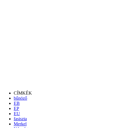
CÍMKÉK
bűnöző
EB
EP
EU
fasiszta
Merkel