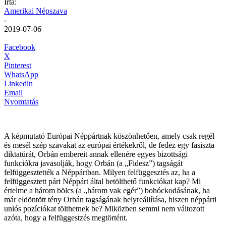
Írta:
Amerikai Népszava
-
2019-07-06
Facebook
X
Pinterest
WhatsApp
Linkedin
Email
Nyomtatás
A képmutató Európai Néppártnak köszönhetően, amely csak regél
és mesél szép szavakat az európai értékekről, de fedez egy fasiszta
diktatúrát, Orbán embereit annak ellenére egyes bizottsági
funkciókra javasolják, hogy Orbán (a „Fidesz”) tagságát
felfüggesztették a Néppártban. Milyen felfüggesztés az, ha a
felfüggesztett párt Néppárt által betölthető funkciókat kap? Mi
értelme a három bölcs (a „három vak egér”) bohóckodásának, ha
már eldöntött tény Orbán tagságának helyreállítása, hiszen néppárti
uniós pozíciókat tölthetnek be? Miközben semmi nem változott
azóta, hogy a felfüggestzés megtörtént.