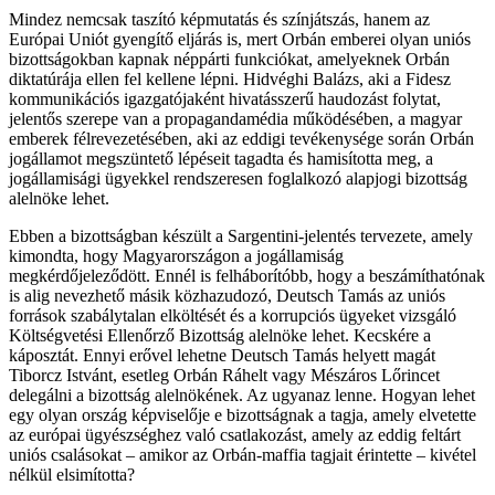
Mindez nemcsak taszító képmutatás és színjátszás, hanem az
Európai Uniót gyengítő eljárás is, mert Orbán emberei olyan uniós
bizottságokban kapnak néppárti funkciókat, amelyeknek Orbán
diktatúrája ellen fel kellene lépni. Hidvéghi Balázs, aki a Fidesz
kommunikációs igazgatójaként hivatásszerű haudozást folytat,
jelentős szerepe van a propagandamédia működésében, a magyar
emberek félrevezetésében, aki az eddigi tevékenysége során Orbán
jogállamot megszüntető lépéseit tagadta és hamisította meg, a
jogállamisági ügyekkel rendszeresen foglalkozó alapjogi bizottság
alelnöke lehet.
Ebben a bizottságban készült a Sargentini-jelentés tervezete, amely
kimondta, hogy Magyarországon a jogállamiság
megkérdőjeleződött. Ennél is felháborítóbb, hogy a beszámíthatónak
is alig nevezhető másik közhazudozó, Deutsch Tamás az uniós
források szabálytalan elköltését és a korrupciós ügyeket vizsgáló
Költségvetési Ellenőrző Bizottság alelnöke lehet. Kecskére a
káposztát. Ennyi erővel lehetne Deutsch Tamás helyett magát
Tiborcz Istvánt, esetleg Orbán Ráhelt vagy Mészáros Lőrincet
delegálni a bizottság alelnökének. Az ugyanaz lenne. Hogyan lehet
egy olyan ország képviselője e bizottságnak a tagja, amely elvetette
az európai ügyészséghez való csatlakozást, amely az eddig feltárt
uniós csalásokat – amikor az Orbán-maffia tagjait érintette – kivétel
nélkül elsimította?