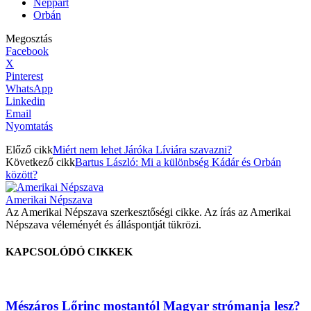
Néppárt
Orbán
Megosztás
Facebook
X
Pinterest
WhatsApp
Linkedin
Email
Nyomtatás
Előző cikk
Miért nem lehet Járóka Líviára szavazni?
Következő cikk
Bartus László: Mi a különbség Kádár és Orbán
között?
Amerikai Népszava
Az Amerikai Népszava szerkesztőségi cikke. Az írás az Amerikai
Népszava véleményét és álláspontját tükrözi.
KAPCSOLÓDÓ CIKKEK
Mészáros Lőrinc mostantól Magyar strómanja lesz?