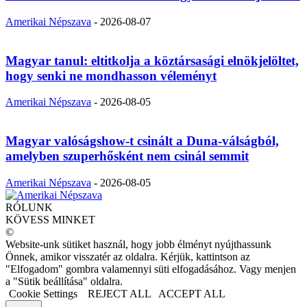
Amerikai Népszava
-
2026-08-07
Magyar tanul: eltitkolja a köztársasági elnökjelöltet,
hogy senki ne mondhasson véleményt
Amerikai Népszava
-
2026-08-05
Magyar valóságshow-t csinált a Duna-válságból,
amelyben szuperhősként nem csinál semmit
Amerikai Népszava
-
2026-08-05
RÓLUNK
KÖVESS MINKET
©
Website-unk sütiket használ, hogy jobb élményt nyújthassunk
Önnek, amikor visszatér az oldalra. Kérjük, kattintson az
"Elfogadom" gombra valamennyi süti elfogadásához. Vagy menjen
a "Sütik beállítása" oldalra.
Cookie Settings
REJECT ALL
ACCEPT ALL