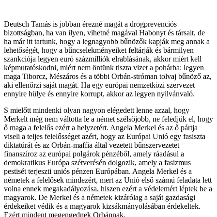
Deutsch Tamás is jobban érezné magát a drogprevenciós
bizottságban, ha van ilyen, vihetné magával Habonyt és társait, de
ha már itt tartunk, hogy a legnagyobb bűnözők kapják meg annak a
lehetőségét, hogy a bűncselekményeiket feltárják és bármilyen
szankciója legyen euró százmilliók elrablásának, akkor miért kell
képmutatóskodni, miért nem öntünk tiszta vizet a pohárba: legyen
maga Tiborcz, Mészáros és a többi Orbán-stróman tolvaj bűnöző az,
aki ellenőrzi saját magát. Ha egy európai nemzetközi szervezet
ennyire hülye és ennyire korrupt, akkor az legyen nyilvánvaló.
S mielőtt mindenki olyan nagyon elégedett lenne azzal, hogy
Merkelt még nem váltotta le a német szélsőjobb, ne feledjük el, hogy
ő maga a felelős ezért a helyzetért. Angela Merkel és az ő pártja
viseli a teljes felelősséget azért, hogy az Európai Unió egy fasiszta
diktatúrát és az Orbán-maffia által vezetett bűnszervezetet
finanszíroz az európai polgárok pénzéből, amely ráadásul a
demokratikus Európa szétverésén dolgozik, amely a fasizmus
pestisét terjeszti uniós pénzen Európában. Angela Merkel és a
németek a felelősek mindezért, mert az Unió első számú feladata lett
volna ennek megakadályozása, hiszen ezért a védelemért léptek be a
magyarok. De Merkel és a németek kizárólag a saját gazdasági
érdekeiket védik és a magyarok kizsákmányolásában érdekeltek.
Ezért mindent megengednek Orbánnak.