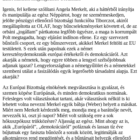
Igenis, fel kellene szólítani Angela Merkelt, aki a háttérből irányítja
és manipulálja az egész Néppártot, hogy ne szemérmeskedjen,
jelölte pénzügyi ellenőrző bizottsági funkcióba Tiborczot, akiról
megállapította az OLAF, hogy bűncselekményeket követett el, de az
orbáni „jogállam” pártkatona legfőbb ügyésze, a maga is korrumpált
Polt megtagadta, hogy eljárást indítson ellene. Ez egy szervezett
bűnözői csoport, ez egy bűnszervezet, akikkel Merkel feltölti az EU
testületeit. S ezek után papolnak ezek a német
kereszténydemokraták európai értékekről és demokráciáról. Azt
akarják a németek, hogy egyre többen a lengyel szélsőjobbnak
adjanak igazat? Lengyelországban a németgyűlölet és a németekkel
szembeni utálat a fasizálódás egyik legerősebb társadalmi alapja. Ezt
akarják?
Az Európai Bizottság elnökének megválasztása is gyalázat, és
szemen köpése Európának, és minden demokratikus normának.
Felesleges volt választásokat tartani, akár választások nélkül is ki
lehetett volna nevezni Merkel egyik bábja (Weber) helyett a másikat.
Miért nem Merkelt kérdezték meg, mondja meg a barátnője nevét,
nevezzék ki, oszt jó napot? Miért volt szükség erre a sok
hókuszpókusz trükközésre? Aljasság az egész. Mint ahogy az is,
akik „Európáról”, „demokráciáról” pofáznak és lassan tíz éve
bújtatnak egy fasiszta bűnözőt a soraik között, legitimálják az
alkotmányos rend megdöntését, és a bűntársait helyezik ellenőrző