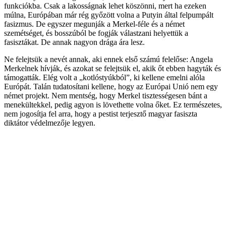
funkciókba. Csak a lakosságnak lehet köszönni, mert ha ezeken
múlna, Európában már rég győzött volna a Putyin által felpumpált
fasizmus. De egyszer megunják a Merkel-féle és a német
szemétséget, és bosszúból be fogják válastzani helyettük a
fasisztákat. De annak nagyon drága ára lesz.
Ne felejtsük a nevét annak, aki ennek első számú felelőse: Angela
Merkelnek hívják, és azokat se felejtsük el, akik őt ebben hagyták és
támogatták. Elég volt a „kotlóstyúkból”, ki kellene emelni alóla
Európát. Talán tudatosítani kellene, hogy az Európai Unió nem egy
német projekt. Nem mentség, hogy Merkel tisztességesen bánt a
menekültekkel, pedig agyon is lövethette volna őket. Ez természetes,
nem jogosítja fel arra, hogy a pestist terjesztő magyar fasiszta
diktátor védelmezője legyen.