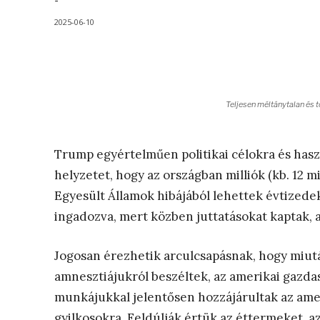
-
2025-06-10
Teljesen méltánytalan és t
Trump egyértelműen politikai célokra és hasz
helyzetet, hogy az országban milliók (kb. 12 mil
Egyesült Államok hibájából lehettek évtizedek
ingadozva, mert közben juttatásokat kaptak, 
Jogosan érezhetik arculcsapásnak, hogy miut
amnesztiájukról beszéltek, az amerikai gazdas
munkájukkal jelentősen hozzájárultak az amer
gyilkosokra. Feldúlják értük az éttermeket, a