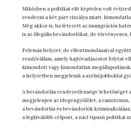
Miközben a politikai elit képtelen volt évtiz
rendezni a két párt viszálya miatt, kimondatla
Még akkor is, ha létezett az immigrációs ható
is az illegális bevándorlókat, de törvényesen,
Felemás helyzet, de ellentmondásaival együt
rendőrállam, amely hajtóvadászatot folytat ell
kimondott vagy kimondatlan megállapodásoka
a helyzetben megjelenik a szélsőjobboldal g
A bevándorlás rendezetlensége lehetőséget ad
megjelenjen az idegengyűlölet, a rasszizmus,
a bevándorlás és bevándorlók kriminalizálása.
a legkiválóbb célpont, a náci típusú politika