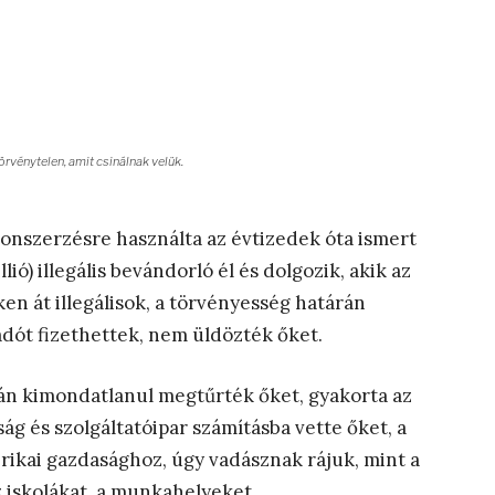
örvénytelen, amit csinálnak velük.
onszerzésre használta az évtizedek óta ismert
lió) illegális bevándorló él és dolgozik, akik az
en át illegálisok, a törvényesség határán
adót fizethettek, nem üldözték őket.
án kimondatlanul megtűrték őket, gyakorta az
ág és szolgáltatóipar számításba vette őket, a
ikai gazdasághoz, úgy vadásznak rájuk, mint a
z iskolákat, a munkahelyeket.