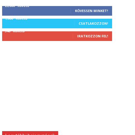
25,000
Követő
KÖVESSEN MINKET!
1,000
Követő
CSATLAKOZZON!
340
Követő
IRATKOZZON FEL!