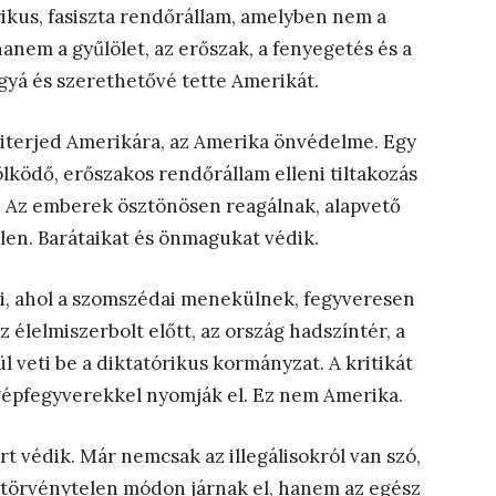
órikus, fasiszta rendőrállam, amelyben nem a
anem a gyűlölet, az erőszak, a fenyegetés és a
gyá és szerethetővé tette Amerikát.
kiterjed Amerikára, az Amerika önvédelme. Egy
ölködő, erőszakos rendőrállam elleni tiltakozás
r. Az emberek ösztönösen reagálnak, alapvető
len. Barátaikat és önmagukat védik.
i, ahol a szomszédai menekülnek, fegyveresen
 élelmiszerbolt előtt, az ország hadszíntér, a
l veti be a diktatórikus kormányzat. A kritikát
 gépfegyverekkel nyomják el. Ez nem Amerika.
t védik. Már nemcsak az illegálisokról van szó,
s törvénytelen módon járnak el, hanem az egész