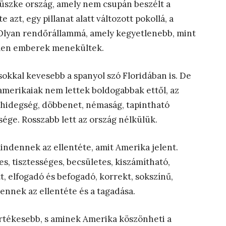
büszke ország, amely nem csupán beszélt a
zt, egy pillanat alatt változott pokollá, a
 Olyan rendőrállammá, amely kegyetlenebb, mint
tlen emberek menekültek.
 sokkal kevesebb a spanyol szó Floridában is. De
amerikaiak nem lettek boldogabbak ettől, az
 hidegség, döbbenet, némaság, tapintható
ége. Rosszabb lett az ország nélkülük.
ndennek az ellentéte, amit Amerika jelent.
, tisztességes, becsületes, kiszámítható,
tt, elfogadó és befogadó, korrekt, sokszínű,
ennek az ellentéte és a tagadása.
értékesebb, s aminek Amerika köszönheti a