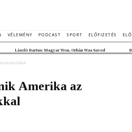
G
VÉLEMÉNY
PODCAST
SPORT
ELŐFIZETÉS
ELŐ
László Bartus: Magyar Won, Orbán Was Saved
B
s bevándorlókkal
ánik Amerika az
kkal