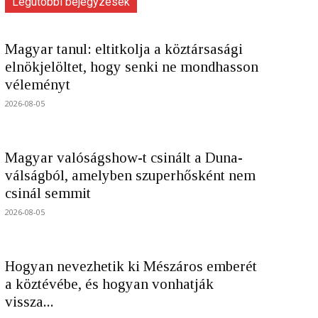
Legutóbbi bejegyzések
Magyar tanul: eltitkolja a köztársasági
elnökjelöltet, hogy senki ne mondhasson
véleményt
2026-08-05
Magyar valóságshow-t csinált a Duna-
válságból, amelyben szuperhősként nem
csinál semmit
2026-08-05
Hogyan nevezhetik ki Mészáros emberét
a köztévébe, és hogyan vonhatják
vissza...