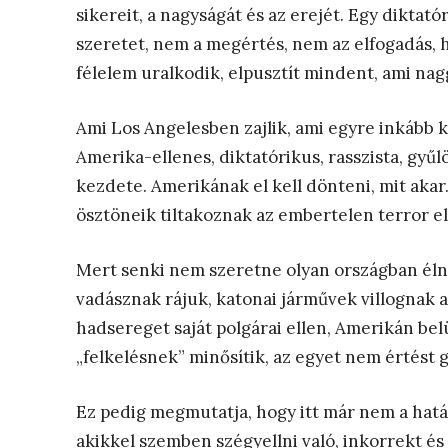
sikereit, a nagyságát és az erejét. Egy diktat
szeretet, nem a megértés, nem az elfogadás, h
félelem uralkodik, elpusztít mindent, ami nag
Ami Los Angelesben zajlik, ami egyre inkább 
Amerika-ellenes, diktatórikus, rasszista, gyűl
kezdete. Amerikának el kell dönteni, mit aka
ösztöneik tiltakoznak az embertelen terror el
Mert senki nem szeretne olyan országban éln
vadásznak rájuk, katonai járművek villognak az
hadsereget saját polgárai ellen, Amerikán belü
„felkelésnek” minősítik, az egyet nem értést
Ez pedig megmutatja, hogy itt már nem a határ
akikkel szemben szégyellni való, inkorrekt é