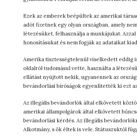
Ezek az emberek beépültek az amerikai társa
adót fizetnek egy olyan országban, amely nem 
létezésüket, felhasználja a munkájukat. Azzal b
honosításukat és nem fogják az adataikat kia
Amerika tisztességtelenül viselkedett eddig 
oldalról tudomásul vette, használta a létezés
ellátást nyújtott nekik, ugyanennek az ország
bevándorlási bíróságok egyenlítették ki ezt a
Az illegális bevándorlók által elkövetett kö
amerikai állampolgárok által elkövetett bűn
bevándorlási kérdés. Az illegális bevándorlókn
Alkotmány, s ők éltek is vele. Státuszuktól fü