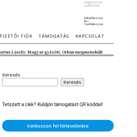
augusztus6,
csütörtök
Jelentkezzen
be /
Csatlakozzon
FIZETŐI FIÓK
TÁMOGATÁS
KAPCSOLAT
artus László: Magyar győzött, Orbán megmenekült
Keresés
Keresés
Tetszett a cikk? Küldjön támogatást QR kóddal!
Iratkozzon fel hírlevelünkre