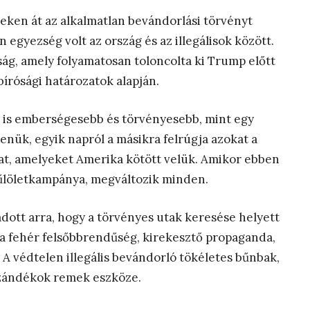
edeken át az alkalmatlan bevándorlási törvényt
n egyezség volt az ország és az illegálisok között.
ság, amely folyamatosan toloncolta ki Trump előtt
 bírósági határozatok alapján.
t is emberségesebb és törvényesebb, mint egy
enük, egyik napról a másikra felrúgja azokat a
t, amelyeket Amerika kötött velük. Amikor ebben
yűlöletkampánya, megváltozik minden.
ott arra, hogy a törvényes utak keresése helyett
 a fehér felsőbbrendűség, kirekesztő propaganda,
 A védtelen illegális bevándorló tökéletes bűnbak,
i szándékok remek eszköze.