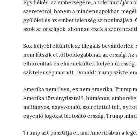
Egy békés, az emberségére, a toleranciájára 
szeretetről, hanem a mindennapokban megélte a
gyűlölet és az embertelenség szinonimájává.
azok az országok, ahonnan ezek a szerencsé
Sok helyről eltűntek az illegális bevándorlók,
nem látszik ettől boldogabbnak az ország. Az 
elhurcoltak és elmenekültek helyén üresség,
szívtelenség maradt. Donald Trump szívtelens
Amerika nem ilyen, ez nem Amerika. Trump mi
Amerika törvénytisztelő, humánus, emberséges
méltányos, nagyvonalú, szeretettel teli, nyito
egyenlő jogokat biztosító ország. Trump mind
Trump azt pusztítja el, ami Amerikában a leg