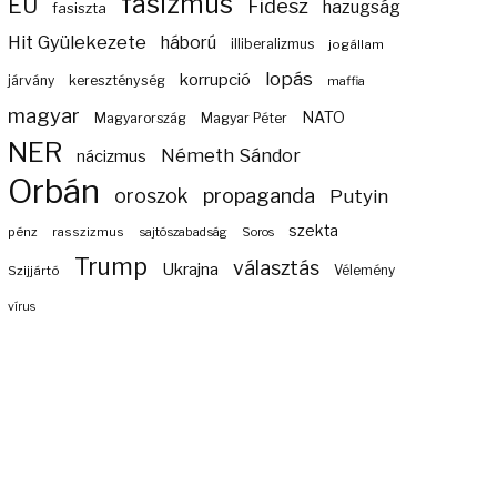
fasizmus
EU
Fidesz
hazugság
fasiszta
Hit Gyülekezete
háború
illiberalizmus
jogállam
lopás
korrupció
járvány
kereszténység
maffia
magyar
NATO
Magyarország
Magyar Péter
NER
Németh Sándor
nácizmus
Orbán
propaganda
oroszok
Putyin
szekta
pénz
rasszizmus
sajtószabadság
Soros
Trump
választás
Ukrajna
Szijjártó
Vélemény
vírus