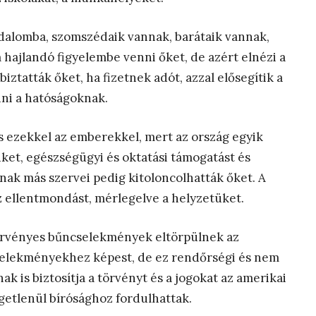
dalomba, szomszédaik vannak, barátaik vannak,
hajlandó figyelembe venni őket, de azért elnézi a
iztatták őket, ha fizetnek adót, azzal elősegítik a
dni a hatóságoknak.
is ezekkel az emberekkel, mert az ország egyik
üket, egészségügyi és oktatási támogatást és
nak más szervei pedig kitoloncolhatták őket. A
z ellentmondást, mérlegelve a helyzetüket.
ztörvényes bűncselekmények eltörpülnek az
cselekményekhez képest, de ez rendőrségi és nem
ak is biztosítja a törvényt és a jogokat az amerikai
ggetlenül bírósághoz fordulhattak.