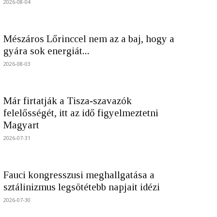
2026-08-04
Mészáros Lőrinccel nem az a baj, hogy a
gyára sok energiát...
2026-08-03
Már firtatják a Tisza-szavazók
felelősségét, itt az idő figyelmeztetni
Magyart
2026-07-31
Fauci kongresszusi meghallgatása a
sztálinizmus legsötétebb napjait idézi
2026-07-30