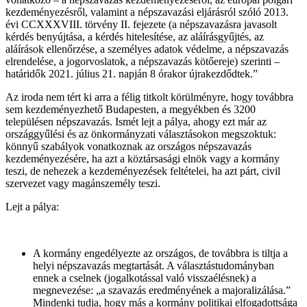
kezdeményezésről, valamint a népszavazási eljárásról szóló 2013.
évi CCXXXVIII. törvény II. fejezete (a népszavazásra javasolt
kérdés benyújtása, a kérdés hitelesítése, az aláírásgyűjtés, az
aláírások ellenőrzése, a személyes adatok védelme, a népszavazás
elrendelése, a jogorvoslatok, a népszavazás kötőereje) szerinti –
határidők 2021. július 21. napján 8 órakor újrakezdődtek.”
Az iroda nem tért ki arra a félig titkolt körülményre, hogy továbbra
sem kezdeményezhető Budapesten, a megyékben és 3200
településen népszavazás. Ismét lejt a pálya, ahogy ezt már az
országgyűlési és az önkormányzati választásokon megszoktuk:
könnyű szabályok vonatkoznak az országos népszavazás
kezdeményezésére, ha azt a köztársasági elnök vagy a kormány
teszi, de nehezek a kezdeményezések feltételei, ha azt párt, civil
szervezet vagy magánszemély teszi.
Lejt a pálya:
A kormány engedélyezte az országos, de továbbra is tiltja a
helyi népszavazás megtartását. A választástudományban
ennek a cselnek (jogalkotással való visszaélésnek) a
megnevezése: „a szavazás eredményének a majoralizálása.”
Mindenki tudja, hogy más a kormány politikai elfogadottsága