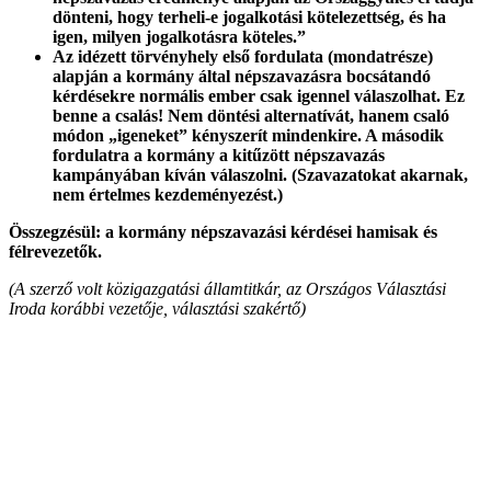
dönteni, hogy terheli-e jogalkotási kötelezettség, és ha
igen, milyen jogalkotásra köteles.”
Az idézett törvényhely első fordulata (mondatrésze)
alapján a kormány által népszavazásra bocsátandó
kérdésekre normális ember csak igennel válaszolhat. Ez
benne a csalás! Nem döntési alternatívát, hanem csaló
módon „igeneket” kényszerít mindenkire. A második
fordulatra a kormány a kitűzött népszavazás
kampányában kíván válaszolni. (Szavazatokat akarnak,
nem értelmes kezdeményezést.)
Összegzésül: a kormány népszavazási kérdései hamisak és
félrevezetők.
(A szerző volt közigazgatási államtitkár, az Országos Választási
Iroda korábbi vezetője, választási szakértő)