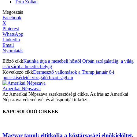
Tóth Zoltán
Megosztás
Facebook
X
Pinterest
WhatsApp
Linkedin
Email
Nyomtatás
Előző cikk
Katinka útja a mesebeli hőstől Orbán szolgálatáig, a világ
csúcsáról a hetedik helyig
Következő cikk
Dermesztő vallomások a Trump január 6-i
puccskísérletét vizsgáló bizottságban
Amerikai Népszava
Az Amerikai Népszava szerkesztőségi cikke. Az írás az Amerikai
Népszava véleményét és álláspontját tükrözi.
KAPCSOLÓDÓ CIKKEK
Magyar tanul: eltitkolja a köztársasági elnökjelöltet,