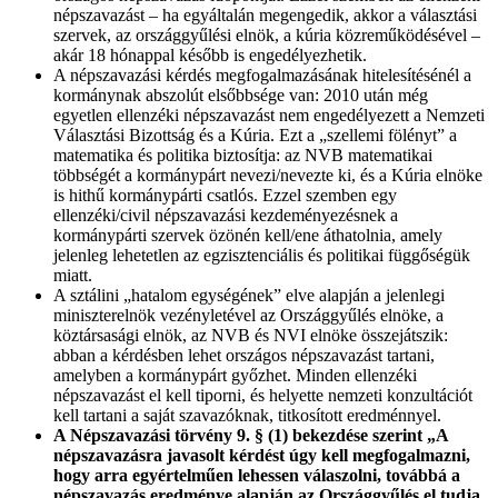
népszavazást – ha egyáltalán megengedik, akkor a választási
szervek, az országgyűlési elnök, a kúria közreműködésével –
akár 18 hónappal később is engedélyezhetik.
A népszavazási kérdés megfogalmazásának hitelesítésénél a
kormánynak abszolút elsőbbsége van: 2010 után még
egyetlen ellenzéki népszavazást nem engedélyezett a Nemzeti
Választási Bizottság és a Kúria. Ezt a „szellemi fölényt” a
matematika és politika biztosítja: az NVB matematikai
többségét a kormánypárt nevezi/nevezte ki, és a Kúria elnöke
is hithű kormánypárti csatlós. Ezzel szemben egy
ellenzéki/civil népszavazási kezdeményezésnek a
kormánypárti szervek özönén kell/ene áthatolnia, amely
jelenleg lehetetlen az egzisztenciális és politikai függőségük
miatt.
A sztálini „hatalom egységének” elve alapján a jelenlegi
miniszterelnök vezényletével az Országgyűlés elnöke, a
köztársasági elnök, az NVB és NVI elnöke összejátszik:
abban a kérdésben lehet országos népszavazást tartani,
amelyben a kormánypárt győzhet. Minden ellenzéki
népszavazást el kell tiporni, és helyette nemzeti konzultációt
kell tartani a saját szavazóknak, titkosított eredménnyel.
A Népszavazási törvény 9. § (1) bekezdése szerint „A
népszavazásra javasolt kérdést úgy kell megfogalmazni,
hogy arra egyértelműen lehessen válaszolni, továbbá a
népszavazás eredménye alapján az
Országgyűlés el tudja