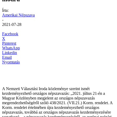
Írta:
Amerikai Népszava
-
2021-07-28
Facebook
X
Pinterest
WhatsApp
Linkedin
Email
Nyomtatás
A Nemzeti Választási Iroda közleménye szerint ismét
kezdeményezhető országos népszavazás: „2021. július 21-én a
Magyar Közlönyben megjelent az országos népszavazás
megrendezhetőségéről szóló 438/2021. (VII.21.) Korm. rendelet. A
Korm. rendelet értelmében újra kezdeményezhető országos
népszavazás, továbbá az országos népszavazás kezdeményezésére
vonatkozó – a népszavazás kezdeményezéséről, az európai polgári