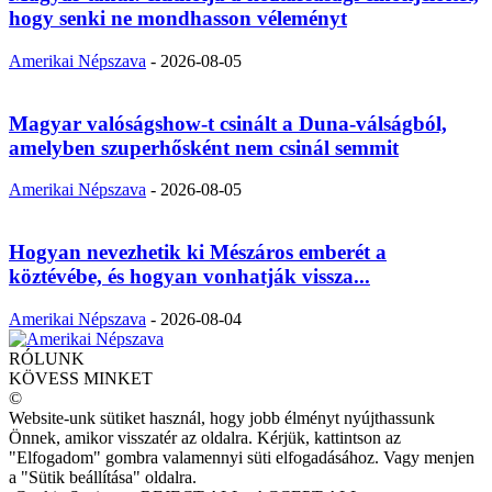
hogy senki ne mondhasson véleményt
Amerikai Népszava
-
2026-08-05
Magyar valóságshow-t csinált a Duna-válságból,
amelyben szuperhősként nem csinál semmit
Amerikai Népszava
-
2026-08-05
Hogyan nevezhetik ki Mészáros emberét a
köztévébe, és hogyan vonhatják vissza...
Amerikai Népszava
-
2026-08-04
RÓLUNK
KÖVESS MINKET
©
Website-unk sütiket használ, hogy jobb élményt nyújthassunk
Önnek, amikor visszatér az oldalra. Kérjük, kattintson az
"Elfogadom" gombra valamennyi süti elfogadásához. Vagy menjen
a "Sütik beállítása" oldalra.