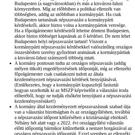
Budapesten (a nagyvárosokban) és más a kisvárosi-falusi
környezetben. Míg az előbbiben a politikai ellenzék van
többségben, addig az utóbbiban a kormánypárt. Ha csak
Budapesten tartanának népszavazást a kormánypárti
kérdésekről, akkor biztos volna a kormánypártok veresége.
Ha a főpolgármester kérdéseiről lehetne dönteni Budapesten,
akkor biztos többséget kapnának az ő kérdései. De nem lehet
Budapesten helyi népszavazást tartani! Viszont a
kormánypárti népszavazási kérdésekkel valószínűleg országos
összesítésben szerény győzelmet aratnának a kormánypártiak
a kisvárosi-falusi számszerű többség miatt.
A kormány pontosan tudta az országos népszavazás (addig
mélyen titkolt) engedélyezésének időpontját, míg az ellenzéki
főpolgármester csak csatlakozni tudott az általa
kezdeményezett népszavazási kérdések benyújtásával.
(Emlékezetes, hogy a kormánypárt kopaszfejű fasisztái
hogyan szorították ki az MSZP képviselőit a választási iroda
előteréből, hogy ne tudják elsőként benyújtani a népszavazási
kezdeményezésüket!)
A kormány által kezdeményezett népszavazásnak szabad útja
van a választási bizottságban és az országgyűlésben, továbbá
a népszavazási időpont kitűzésében a köztársasági elnöknél.
Néhány hét alatt vagy a 2022. évi országgyűlési választás
előtti időpontig bármikor kitűzethetik a nemzet horgászával az
országos népszavazás időpontját. Ezzel szemben az ellenzéki