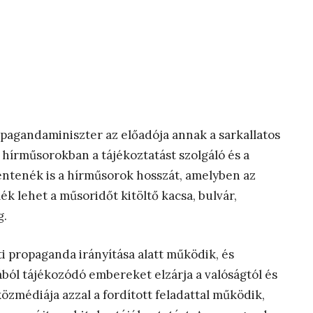
opagandaminiszter az előadója annak a sarkallatos
 hírműsorokban a tájékoztatást szolgáló és a
entenék is a hírműsorok hosszát, amelyben az
k lehet a műsoridőt kitöltő kacsa, bulvár,
g.
i propaganda irányítása alatt működik, és
ából tájékozódó embereket elzárja a valóságtól és
özmédiája azzal a fordított feladattal működik,