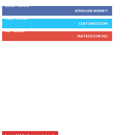
25,000
Követő
KÖVESSEN MINKET!
1,000
Követő
CSATLAKOZZON!
340
Követő
IRATKOZZON FEL!