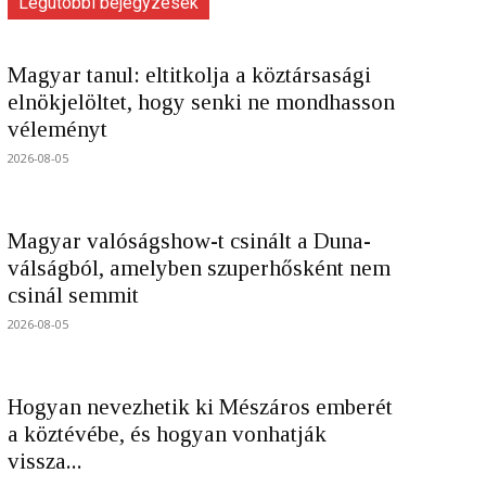
Legutóbbi bejegyzések
Magyar tanul: eltitkolja a köztársasági
elnökjelöltet, hogy senki ne mondhasson
véleményt
2026-08-05
Magyar valóságshow-t csinált a Duna-
válságból, amelyben szuperhősként nem
csinál semmit
2026-08-05
Hogyan nevezhetik ki Mészáros emberét
a köztévébe, és hogyan vonhatják
vissza...