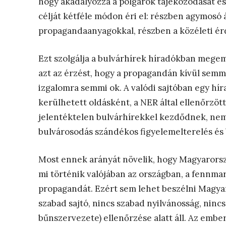
hogy akadályozza a polgárok tájékozódását és 
célját kétféle módon éri el: részben agymosó 
propagandaanyagokkal, részben a közéleti érd
Ezt szolgálja a bulvárhírek híradókban megeme
azt az érzést, hogy a propagandán kívül semmi
izgalomra semmi ok. A valódi sajtóban egy hír
kerülhetett oldásként, a NER által ellenőrzöt
jelentéktelen bulvárhírekkel kezdődnek, nem 
bulvárosodás szándékos figyelemelterelés és 
Most ennek arányát növelik, hogy Magyarors
mi történik valójában az országban, a fennm
propagandát. Ezért sem lehet beszélni Magya
szabad sajtó, nincs szabad nyilvánosság, nincs
bűnszervezete) ellenőrzése alatt áll. Az emb