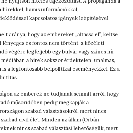
ne nyújtson hiteles tájékoztatást. A propaganda a
álhírekkel, hamis információkkal,
eklődéssel kapcsolatos igények leépítésével.
lt aránya, hogy az embereket „altassa el”, keltse
 lényeges és fontos nem történt, a közéleti
adó végére legfeljebb egy bulvár vagy színes hír
t médiában a hírek sokszor érdektelen, unalmas,
is a legfontosabb belpolitikai eseményekkel. Ez a
butítás.
zágon az emberek ne tudjanak semmit arról, hogy
aradó műsoridőben pedig megkapják a
rországon szabad válastzásokról, mert nincs
 szabad civil élet. Minden az állam (Orbán
ereknek nincs szabad választási lehetőségük, mert