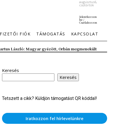
augusztus6,
csütörtök
Jelentkezzen
be /
Csatlakozzon
FIZETŐI FIÓK
TÁMOGATÁS
KAPCSOLAT
artus László: Magyar győzött, Orbán megmenekült
Keresés
Keresés
Tetszett a cikk? Küldjön támogatást QR kóddal!
Iratkozzon fel hírlevelünkre