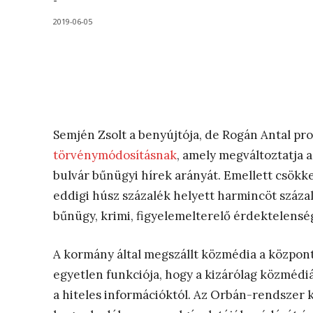
-
2019-06-05
Semjén Zsolt a benyújtója, de Rogán Antal pr
törvénymódosításnak
, amely megváltoztatja a
bulvár bűnügyi hírek arányát. Emellett csökk
eddigi húsz százalék helyett harmincöt százalé
bűnügy, krimi, figyelemelterelő érdektelensé
A kormány által megszállt közmédia a központ
egyetlen funkciója, hogy a kizárólag közmédi
a hiteles információktól. Az Orbán-rendszer k