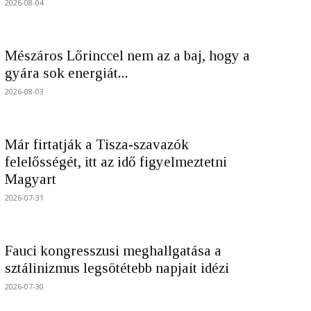
2026-08-04
Mészáros Lőrinccel nem az a baj, hogy a
gyára sok energiát...
2026-08-03
Már firtatják a Tisza-szavazók
felelősségét, itt az idő figyelmeztetni
Magyart
2026-07-31
Fauci kongresszusi meghallgatása a
sztálinizmus legsötétebb napjait idézi
2026-07-30