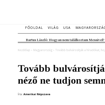
FŐOLDAL
VILÁG
USA
MAGYARORSZÁ
Bartus László: Hogyan nem találkoztam Messivel?
Kezdőlap
Magyarország
Tovább bulvárosítják a híradókat, ho
Magyarország
Tovább bulvárosítjá
néző ne tudjon sem
Írta:
Amerikai Népszava