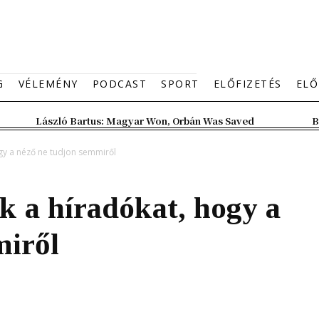
G
VÉLEMÉNY
PODCAST
SPORT
ELŐFIZETÉS
ELŐ
László Bartus: Magyar Won, Orbán Was Saved
B
gy a néző ne tudjon semmiről
k a híradókat, hogy a
miről