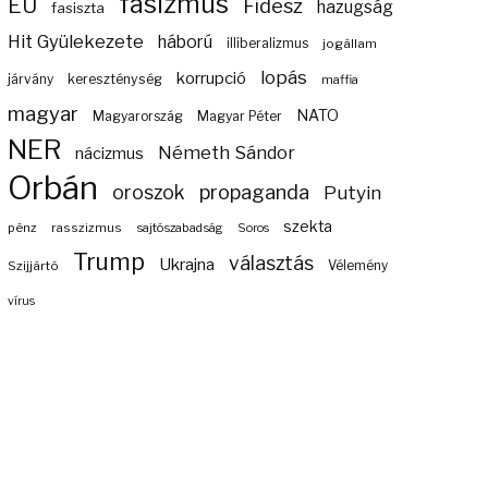
fasizmus
EU
Fidesz
hazugság
fasiszta
Hit Gyülekezete
háború
illiberalizmus
jogállam
lopás
korrupció
járvány
kereszténység
maffia
magyar
NATO
Magyarország
Magyar Péter
NER
Németh Sándor
nácizmus
Orbán
propaganda
oroszok
Putyin
szekta
pénz
rasszizmus
sajtószabadság
Soros
Trump
választás
Ukrajna
Szijjártó
Vélemény
vírus