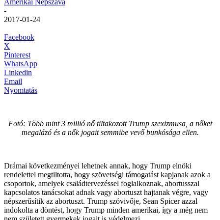
Amerikai Népszava
-
2017-01-24
Facebook
X
Pinterest
WhatsApp
Linkedin
Email
Nyomtatás
Fotó: Több mint 3 millió nő tiltakozott Trump szexizmusa, a nőket
megalázó és a nők jogait semmibe vevő bunkósága ellen.
Drámai következményei lehetnek annak, hogy Trump elnöki
rendelettel megtiltotta, hogy szövetségi támogatást kapjanak azok a
csoportok, amelyek családtervezéssel foglalkoznak, abortusszal
kapcsolatos tanácsokat adnak vagy abortuszt hajtanak végre, vagy
népszerűsítik az abortuszt. Trump szóvivője, Sean Spicer azzal
indokolta a döntést, hogy Trump minden amerikai, így a még nem
nem született gyermekek jogait is védelmezi.