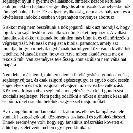
segítséget nyújt a gyermekvállaláshoz, sintérek kezébe kerülnek,
akik pincékben hajtanak végre illegális abortuszokat, amelyekbe nők
tömegei halnak bele. Ez az igazi gyilkosság, nem a szabályozott és a
kivételesen indokolt esetben végrehajtott törvényes abortusz.
S akkor még nem beszéltünk a nők jogairól, akik azt mondják, hogy
joguk van saját testükre vonatkozó döntéseket meghozni. A vallási
fanatikusok akkor tiltsanak be minden más bűnt is, és ellenőrizzék a
végrehajtását. Mutassák meg azt a bibliai parancsot, amely azt
mondja, hogy bármelyik egyháznak bármilyen köze van a kívülállók
tetteihez. Mutassák meg, hogy az Atya miben akadályozta meg a
tékozló fiút. Van személyes felelősség, amit az állam nem vállalhat
magára.
Nem lehet mást tenni, mint erősíteni a felvilágosítást, gondoskodást,
segítségnyújtást, és csak szigorú egészségügyi és egyéb okok esetén
engedélyezni és biztonságosan elvégezni az orvosi beavatkozást.
Közben a folyamatban segíteni a megelőzést és a lelki gondozást, a
szociális segítséget. Nem pedig odalökni a nőket a sintérek keze alá,
és bűnözőket csinálni belőlük, vagy ezzel megölni őket.
Az evangéliumi fundamentalisták abortuszellenes kampányai tele
vannak hazugságokkal, közönséges uszítással és gyűlöletkeltéssel.
Ennek eredménye volt, hogy egy fanatikus mészrálást követett el
állítólag az élet védelmében egy ilyen klinikán.