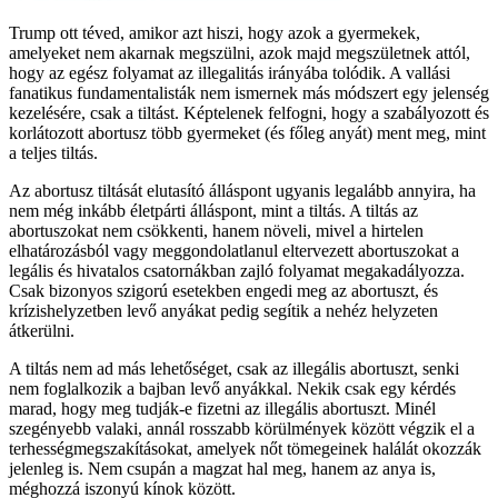
Trump ott téved, amikor azt hiszi, hogy azok a gyermekek,
amelyeket nem akarnak megszülni, azok majd megszületnek attól,
hogy az egész folyamat az illegalitás irányába tolódik. A vallási
fanatikus fundamentalisták nem ismernek más módszert egy jelenség
kezelésére, csak a tiltást. Képtelenek felfogni, hogy a szabályozott és
korlátozott abortusz több gyermeket (és főleg anyát) ment meg, mint
a teljes tiltás.
Az abortusz tiltását elutasító álláspont ugyanis legalább annyira, ha
nem még inkább életpárti álláspont, mint a tiltás. A tiltás az
abortuszokat nem csökkenti, hanem növeli, mivel a hirtelen
elhatározásból vagy meggondolatlanul eltervezett abortuszokat a
legális és hivatalos csatornákban zajló folyamat megakadályozza.
Csak bizonyos szigorú esetekben engedi meg az abortuszt, és
krízishelyzetben levő anyákat pedig segítik a nehéz helyzeten
átkerülni.
A tiltás nem ad más lehetőséget, csak az illegális abortuszt, senki
nem foglalkozik a bajban levő anyákkal. Nekik csak egy kérdés
marad, hogy meg tudják-e fizetni az illegális abortuszt. Minél
szegényebb valaki, annál rosszabb körülmények között végzik el a
terhességmegszakításokat, amelyek nőt tömegeinek halálát okozzák
jelenleg is. Nem csupán a magzat hal meg, hanem az anya is,
méghozzá iszonyú kínok között.