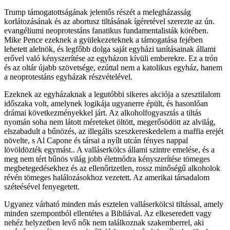
Trump támogatottságának jelentős részét a melegházasság
korlátozásának és az abortusz tiltásának ígéretével szerezte az ún.
evangéliumi neoprotestáns fanatikus fundamentalisták körében.
Mike Pence ezeknek a gyülekezeteknek a támogatása fejében
lehetett alelnök, és legfőbb dolga saját egyházi tanításainak állami
erővel való kényszerítése az egyházon kívüli emberekre. Ez a trón
és az oltár újabb szövetsége, ezúttal nem a katolikus egyház, hanem
a neoprotestáns egyházak részvételével.
Ezeknek az egyházaknak a legutóbbi sikeres akciója a szesztilalom
időszaka volt, amelynek logikája ugyanerre épült, és hasonlóan
drámai következményekkel járt. Az alkoholfogyasztás a tiltás
nyomán soha nem látott méreteket öltött, megerősödött az alvilág,
elszabadult a bűnözés, az illegális szeszkereskedelem a maffia erejét
növelte, s Al Capone és társai a nyílt utcán fényes nappal
lövöldözték egymást.. A valláserkölcs állami szintre emelése, és a
meg nem tért bűnös világ jobb életmódra kényszerítése tömeges
megbetegedésekhez és az ellenőrizetlen, rossz minőségű alkoholok
révén tömeges halálozásokhoz vezetett. Az amerikai társadalom
széteésével fenyegetett.
Ugyanez várható minden más esztelen valláserkölcsi tiltással, amely
minden szempontból ellentétes a Bibliával. Az elkeseredett vagy
nehéz helyzetben levő nők nem találkoznak szakemberrel, aki