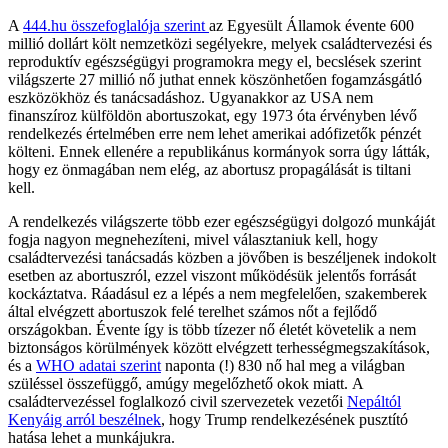
A
444.hu összefoglalója szerint
az Egyesült Államok évente 600
millió dollárt költ nemzetközi segélyekre, melyek családtervezési és
reproduktív egészségügyi programokra megy el, becslések szerint
világszerte 27 millió nő juthat ennek köszönhetően fogamzásgátló
eszközökhöz és tanácsadáshoz. Ugyanakkor az USA nem
finanszíroz külföldön abortuszokat, egy 1973 óta érvényben lévő
rendelkezés értelmében erre nem lehet amerikai adófizetők pénzét
költeni. Ennek ellenére a republikánus kormányok sorra úgy látták,
hogy ez önmagában nem elég, az abortusz propagálását is tiltani
kell.
A rendelkezés világszerte több ezer egészségügyi dolgozó munkáját
fogja nagyon megnehezíteni, mivel választaniuk kell, hogy
családtervezési tanácsadás közben a jövőben is beszéljenek indokolt
esetben az abortuszról, ezzel viszont működésük jelentős forrását
kockáztatva. Ráadásul ez a lépés a nem megfelelően, szakemberek
által elvégzett abortuszok felé terelhet számos nőt a fejlődő
országokban. Évente így is több tízezer nő életét követelik a nem
biztonságos körülmények között elvégzett terhességmegszakítások,
és a
WHO adatai szerint
naponta (!) 830 nő hal meg a világban
szüléssel összefüggő, amúgy megelőzhető okok miatt. A
családtervezéssel foglalkozó civil szervezetek vezetői
Nepáltól
Kenyáig arról beszélnek
, hogy Trump rendelkezésének pusztító
hatása lehet a munkájukra.