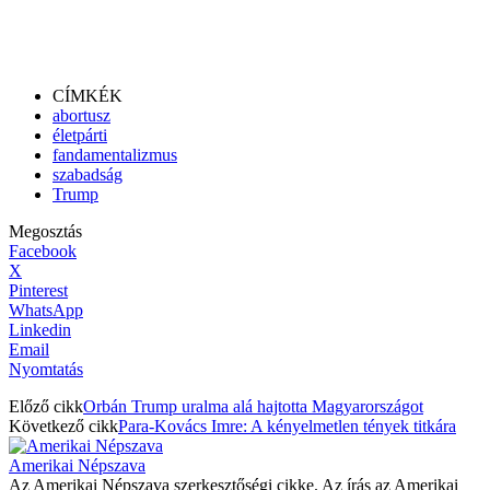
CÍMKÉK
abortusz
életpárti
fandamentalizmus
szabadság
Trump
Megosztás
Facebook
X
Pinterest
WhatsApp
Linkedin
Email
Nyomtatás
Előző cikk
Orbán Trump uralma alá hajtotta Magyarországot
Következő cikk
Para-Kovács Imre: A kényelmetlen tények titkára
Amerikai Népszava
Az Amerikai Népszava szerkesztőségi cikke. Az írás az Amerikai