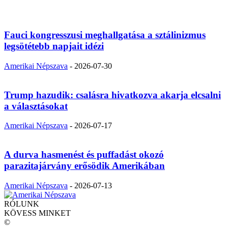
Fauci kongresszusi meghallgatása a sztálinizmus
legsötétebb napjait idézi
Amerikai Népszava
-
2026-07-30
Trump hazudik: csalásra hivatkozva akarja elcsalni
a választásokat
Amerikai Népszava
-
2026-07-17
A durva hasmenést és puffadást okozó
parazitajárvány erősödik Amerikában
Amerikai Népszava
-
2026-07-13
RÓLUNK
KÖVESS MINKET
©