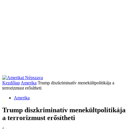
Kezdőlap
Amerika
Trump diszkriminatív menekültpolitikája a
terrorizmust erősítheti
Amerika
Trump diszkriminatív menekültpolitikája
a terrorizmust erősítheti