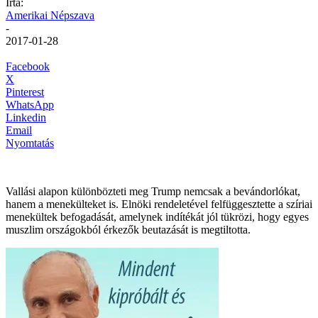
Írta:
Amerikai Népszava
-
2017-01-28
Facebook
X
Pinterest
WhatsApp
Linkedin
Email
Nyomtatás
Vallási alapon különbözteti meg Trump nemcsak a bevándorlókat,
hanem a menekülteket is. Elnöki rendeletével felfüggesztette a szíriai
menekültek befogadását, amelynek indítékát jól tükrözi, hogy egyes
muszlim országokból érkezők beutazását is megtiltotta.