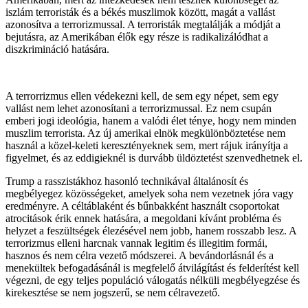
iszlám terroristák és a békés muszlimok között, magát a vallást
azonosítva a terrorizmussal. A terroristák megtalálják a módját a
bejutásra, az Amerikában élők egy része is radikalizálódhat a
diszkrimináció hatására.
A terrorrizmus ellen védekezni kell, de sem egy népet, sem egy
vallást nem lehet azonosítani a terrorizmussal. Ez nem csupán
emberi jogi ideológia, hanem a valódi élet ténye, hogy nem minden
muszlim terrorista. Az új amerikai elnök megkülönböztetése nem
használ a közel-keleti keresztényeknek sem, mert rájuk irányítja a
figyelmet, és az eddigieknél is durvább üldöztetést szenvedhetnek el.
Trump a rasszistákhoz hasonló technikával általánosít és
megbélyegez közösségeket, amelyek soha nem vezetnek jóra vagy
eredményre. A céltáblaként és bűnbakként használt csoportokat
atrocitások érik ennek hatására, a megoldani kívánt probléma és
helyzet a feszültségek élezésével nem jobb, hanem rosszabb lesz. A
terrorizmus elleni harcnak vannak legitim és illegitim formái,
hasznos és nem célra vezető módszerei. A bevándorlásnál és a
menekültek befogadásánál is megfelelő átvilágítást és felderítést kell
végezni, de egy teljes populáció válogatás nélküli megbélyegzése és
kirekesztése se nem jogszerű, se nem célravezető.