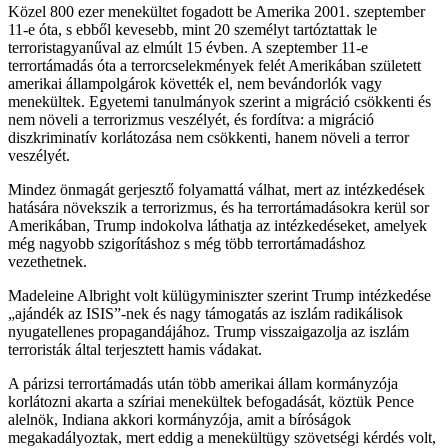
Közel 800 ezer menekültet fogadott be Amerika 2001. szeptember
11-e óta, s ebből kevesebb, mint 20 személyt tartóztattak le
terroristagyanűval az elmúlt 15 évben. A szeptember 11-e
terrortámadás óta a terrorcselekmények felét Amerikában született
amerikai állampolgárok követték el, nem bevándorlók vagy
menekültek. Egyetemi tanulmányok szerint a migráció csökkenti és
nem növeli a terrorizmus veszélyét, és fordítva: a migráció
diszkriminatív korlátozása nem csökkenti, hanem növeli a terror
veszélyét.
Mindez önmagát gerjesztő folyamattá válhat, mert az intézkedések
hatására növekszik a terrorizmus, és ha terrortámadásokra kerül sor
Amerikában, Trump indokolva láthatja az intézkedéseket, amelyek
még nagyobb szigorításhoz s még több terrortámadáshoz
vezethetnek.
Madeleine Albright volt külügyminiszter szerint Trump intézkedése
„ajándék az ISIS”-nek és nagy támogatás az iszlám radikálisok
nyugatellenes propagandájához. Trump visszaigazolja az iszlám
terroristák által terjesztett hamis vádakat.
A párizsi terrortámadás után több amerikai állam kormányzója
korlátozni akarta a szíriai menekültek befogadását, köztük Pence
alelnök, Indiana akkori kormányzója, amit a bíróságok
megakadályoztak, mert eddig a menekültügy szövetségi kérdés volt,