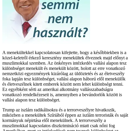
A menekültekkel kapcsolatosan kifejtette, hogy a későbbiekben is a
közel-keletről érkező keresztény menekültek élveznek majd előnyt a
muszlimokkal szemben. Az önkényes intézkedés vallási alapon tesz
különbséget menekült és menekült között, holott az erre vonatkozó
nemzetközi egyezmények kizárólag az üldöztetés és az életveszély
foka lapján tesz különbséget, vallási alapon háború elől menekülők
és életveszélnek kitett emberek között nem lehet különbségt tenni.
Ez egyébként sérti az amerikai alkotmány vallásszabadságra
vonatkozó rendelkézeseit is, amennyiben a bevándorlók között is
vallási alapon tesz különbséget.
Trump az iszlám radikálisokra és a terrorveszélyre hivatkozik,
miközben a menekültek Szíriából éppen az iszlám terroristák és saját
kormányuk népirtása elől menekülnek. A terrorveszély a
muszlimokkal kapcsolatos diszkrimináció miatt csak nőni fog
Amerikában, mert az intézkedések nem tesznek különbséget az