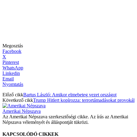
Megosztás
Facebook
X
Pinterest
WhatsApp
Linkedin
Email
Nyomtatás
Előző cikk
Bartus László: Amikor elmebeteg vezet országot
Következő cikk
Trump Hitlert kopírozza: terrortámadásokat provokál
Amerikai Népszava
Az Amerikai Népszava szerkesztőségi cikke. Az írás az Amerikai
Népszava véleményét és álláspontját tükrözi.
KAPCSOLÓDÓ CIKKEK