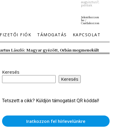
augusztus7,
péntek
Jelentkezzen
be /
Csatlakozzon
FIZETŐI FIÓK
TÁMOGATÁS
KAPCSOLAT
artus László: Magyar győzött, Orbán megmenekült
Keresés
Keresés
Tetszett a cikk? Küldjön támogatást QR kóddal!
Iratkozzon fel hírlevelünkre