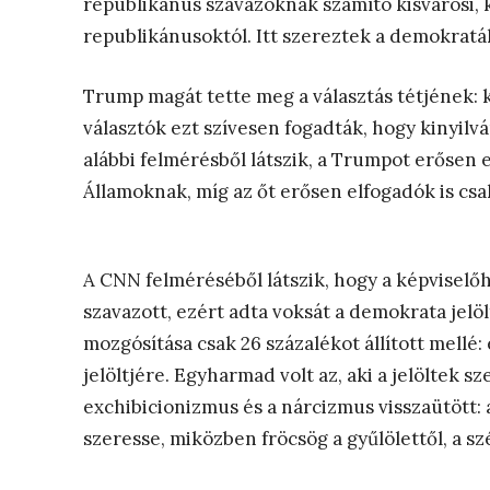
republikánus szavazóknak számító kisvárosi, k
republikánusoktól. Itt szereztek a demokraták
Trump magát tette meg a választás tétjének: kij
választók ezt szívesen fogadták, hogy kinyilv
alábbi felmérésből látszik, a Trumpot erősen 
Államoknak, míg az őt erősen elfogadók is csa
A CNN felméréséből látszik, hogy a képviselő
szavazott, ezért adta voksát a demokrata jelö
mozgósítása csak 26 százalékot állított mellé
jelöltjére. Egyharmad volt az, aki a jelöltek
exchibicionizmus és a nárcizmus visszaütött: 
szeresse, miközben fröcsög a gyűlölettől, a s