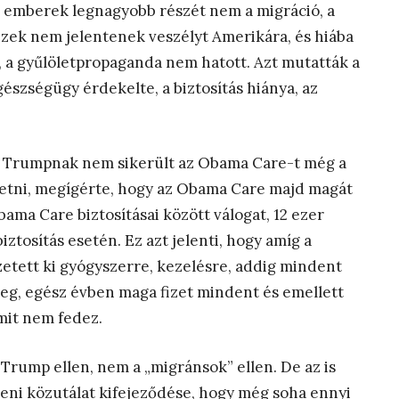
z emberek legnagyobb részét nem a migráció, a
zek nem jelentenek veszélyt Amerikára, és hiába
, a gyűlöletpropaganda nem hatott. Azt mutatták a
észségügy érdekelte, a biztosítás hiánya, az
n Trumpnak nem sikerült az Obama Care-t még a
tni, megígérte, hogy az Obama Care majd magát
bama Care biztosításai között válogat, 12 ezer
ztosítás esetén. Ez azt jelenti, hogy amíg a
izetett ki gyógyszerre, kezelésre, addig mindent
teg, egész évben maga fizet mindent és emellett
mit nem fedez.
rump ellen, nem a „migránsok” ellen. De az is
beni közutálat kifejeződése, hogy még soha ennyi