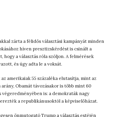
vakkal zárta a félidős választási kampányát minden
kásához híven presztizskérdést is csinált a
t, hogy a választás róla szóljon. A felmérések
zott, és úgy adta le a voksát.
 amerikaiak 55 százaléka elutasítja, mint az
 arány, Obamát távozásakor is több mint 60
tás végeredményében is: a demokraták nagy
erezték a republikánusoktól a képviselőházat.
gesen önmutogató Trump a választás estéjén