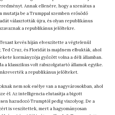
 eredményt. Annak ellenére, hogy a szenátus a
m mutatja be a Trumppal szemben erősödő
dát választották újra, és olyan republikánus
szavaznak a republikánus jelöltekre.
Texast kevés híján elveszítette a végtelenül
, Ted Cruz, és Floridát is majdnem elbukták, ahol
ekete kormányzója győzött volna a déli államban.
a a klasszikus volt rabszolgatartó államok egyike.
önkreverték a republikánus jelölteket.
soknak nem sok esélye van a nagyvárosokban, ahol
e él. Az intelligencia elutasítja a bigott
gesen hazudozó Trumptól pedig viszolyog. De a
zért is veszítettek, mert a hagyományosan