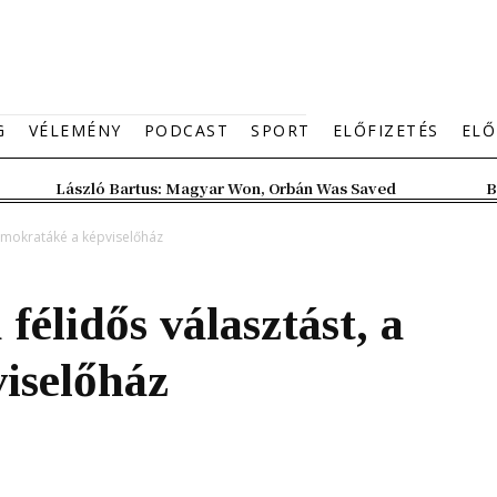
G
VÉLEMÉNY
PODCAST
SPORT
ELŐFIZETÉS
ELŐ
László Bartus: Magyar Won, Orbán Was Saved
B
demokratáké a képviselőház
félidős választást, a
iselőház