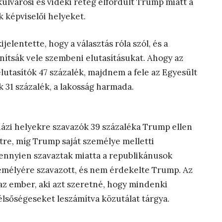
ülvárosi és vidéki réteg elfordult Trump miatt a
 képviselői helyeket.
elentette, hogy a választás róla szól, és a
ánítsák vele szembeni elutasításukat. Ahogy az
elutasítók 47 százalék, majdnem a fele az Egyesült
k 31 százalék, a lakosság harmada.
házi helyekre szavazók 39 százaléka Trump ellen
ltre, míg Trump saját személye melletti
: ennyien szavaztak miatta a republikánusok
 személyére szavazott, és nem érdekelte Trump. Az
az ember, aki azt szeretné, hogy mindenki
zélsőségeseket leszámítva közutálat tárgya.