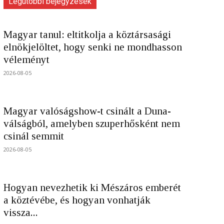
Legutóbbi bejegyzések
Magyar tanul: eltitkolja a köztársasági
elnökjelöltet, hogy senki ne mondhasson
véleményt
2026-08-05
Magyar valóságshow-t csinált a Duna-
válságból, amelyben szuperhősként nem
csinál semmit
2026-08-05
Hogyan nevezhetik ki Mészáros emberét
a köztévébe, és hogyan vonhatják
vissza...