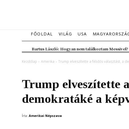
FŐOLDAL
VILÁG
USA
MAGYARORSZÁ
Bartus László: Hogyan nem találkoztam Messivel?
Kezdőlap
Amerika
Trump elveszítette a félidős választást, a 
Amerika
Trump elveszítette a 
demokratáké a képv
Írta:
Amerikai Népszava