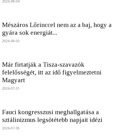
2026-08-04
Mészáros Lőrinccel nem az a baj, hogy a
gyára sok energiát...
2026-08-03
Már firtatják a Tisza-szavazók
felelősségét, itt az idő figyelmeztetni
Magyart
2026-07-31
Fauci kongresszusi meghallgatása a
sztálinizmus legsötétebb napjait idézi
2026-07-30