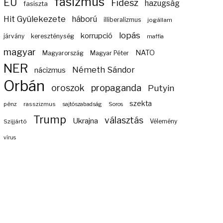
fasizmus
EU
Fidesz
hazugság
fasiszta
Hit Gyülekezete
háború
illiberalizmus
jogállam
lopás
korrupció
járvány
kereszténység
maffia
magyar
NATO
Magyarország
Magyar Péter
NER
Németh Sándor
nácizmus
Orbán
propaganda
oroszok
Putyin
szekta
pénz
rasszizmus
sajtószabadság
Soros
Trump
választás
Ukrajna
Szijjártó
Vélemény
vírus