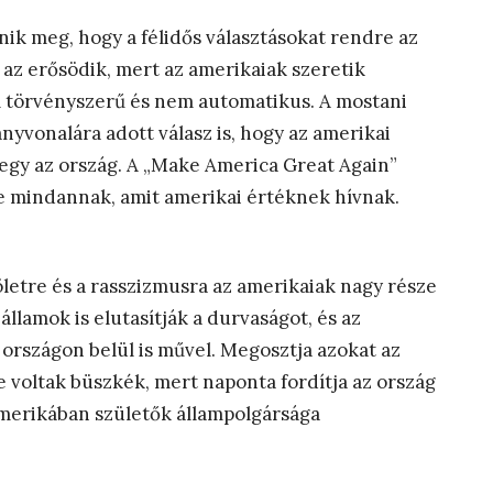
ik meg, hogy a félidős választásokat rendre az
s az erősödik, mert az amerikaiak szeretik
m törvényszerű és nem automatikus. A mostani
nyvonalára adott válasz is, hogy az amerikai
megy az ország. A „Make America Great Again”
 mindannak, amit amerikai értéknek hívnak.
letre és a rasszizmusra az amerikaiak nagy része
államok is elutasítják a durvaságot, és az
országon belül is művel. Megosztja azokat az
 voltak büszkék, mert naponta fordítja az ország
merikában születők állampolgársága