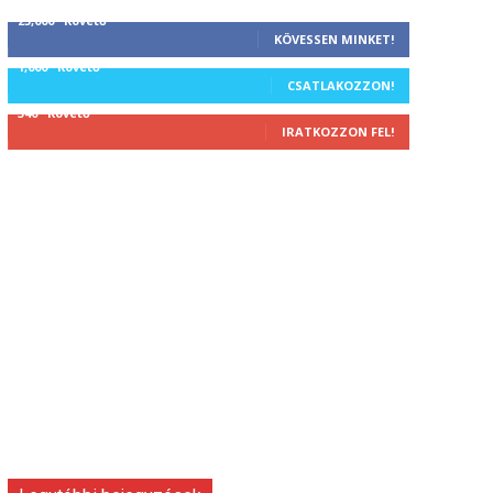
25,000
Követő
KÖVESSEN MINKET!
1,000
Követő
CSATLAKOZZON!
340
Követő
IRATKOZZON FEL!