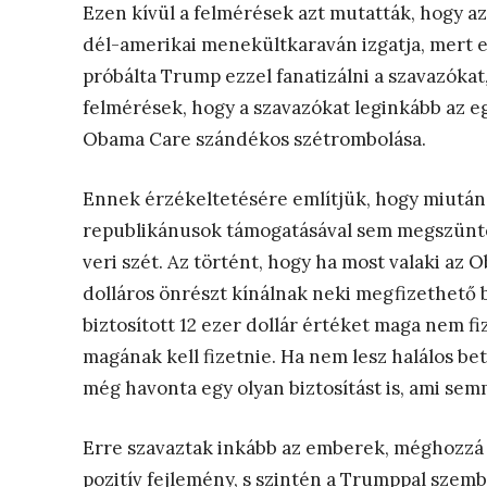
Ezen kívül a felmérések azt mutatták, hogy a
dél-amerikai menekültkaraván izgatja, mert e
próbálta Trump ezzel fanatizálni a szavazókat
felmérések, hogy a szavazókat leginkább az eg
Obama Care szándékos szétrombolása.
Ennek érzékeltetésére említjük, hogy miutá
republikánusok támogatásával sem megszünte
veri szét. Az történt, hogy ha most valaki az O
dolláros önrészt kínálnak neki megfizethető bi
biztosított 12 ezer dollár értéket maga nem f
magának kell fizetnie. Ha nem lesz halálos be
még havonta egy olyan biztosítást is, ami sem
Erre szavaztak inkább az emberek, méghozzá T
pozitív fejlemény, s szintén a Trumppal szem