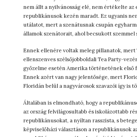
nem állt a nyilvánosság elé, nem értékelte az
republikánusok kezén maradt. Ez ugyanis ne
utálatot, mert a szenátusnak csupán egyharma
államok szenátorait, ahol becsukott szemmel 
Ennek ellenére voltak meleg pillanatok, mert 
ellenszenves szélsőjobboldali Tea Party-vezér
győzelme esetén Amerika történetének első f
Ennek azért van nagy jelentősége, mert Florid
Floridán belül a nagyvárosok szavazói így is t
Általában is elmondható, hogy a republikánu
az ország felvilágosultabb és iskolázottabb rész
republikánusokat, a nyíltan rasszista, s bete
képviselőházi választáson a republikánusok a