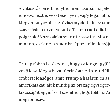
A választási eredményben nem csupán az jelen
elnökválasztás vesztese nyeri, vagy legalábbi
kiegyensúlyozni az erőviszonyokat, de ez se
szavazásban érvényesült a Trump radikális irá
polgárok 56 százaléka szerint rossz irányba 
minden, csak nem Amerika, éppen ellenkezője
Trump abban is tévedett, hogy az idegengyűlö
vevő lesz. Még a bevándorlásban érintett déli 
embertelenséget, amit Trump a határon és az 
amerikaiakat, akik mindig az ország egységére
lakosságát egymással szemben, legutóbb az A
megvonásával.