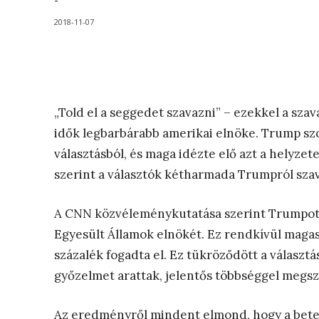
-
2018-11-07
„Told el a seggedet szavazni” – ezekkel a sza
idők legbarbárabb amerikai elnöke. Trump szo
választásból, és maga idézte elő azt a helyzete
szerint a választók kétharmada Trumpról szava
A CNN közvéleménykutatása szerint Trumpot az
Egyesült Államok elnökét. Ez rendkívül magas
százalék fogadta el. Ez tükröződött a válasz
győzelmet arattak, jelentős többséggel megsz
Az eredményről mindent elmond, hogy a bete