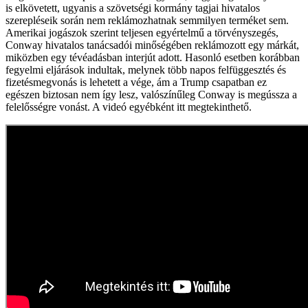
is elkövetett, ugyanis a szövetségi kormány tagjai hivatalos
szerepléseik során nem reklámozhatnak semmilyen terméket sem.
Amerikai jogászok szerint teljesen egyértelmű a törvényszegés,
Conway hivatalos tanácsadói minőségében reklámozott egy márkát,
miközben egy tévéadásban interjút adott. Hasonló esetben korábban
fegyelmi eljárások indultak, melynek több napos felfüggesztés és
fizetésmegvonás is lehetett a vége, ám a Trump csapatban ez
egészen biztosan nem így lesz, valószínűleg Conway is megússza a
felelősségre vonást. A videó egyébként itt megtekinthető.