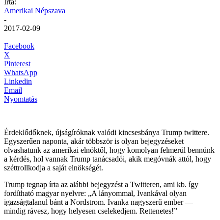
Írta:
Amerikai Népszava
-
2017-02-09
Facebook
X
Pinterest
WhatsApp
Linkedin
Email
Nyomtatás
Érdeklődőknek, újságíróknak valódi kincsesbánya Trump twittere.
Egyszerűen naponta, akár többször is olyan bejegyzéseket
olvashatunk az amerikai elnöktől, hogy komolyan felmerül bennünk
a kérdés, hol vannak Trump tanácsadói, akik megóvnák attól, hogy
széttrollkodja a saját elnökségét.
Trump tegnap írta az alábbi bejegyzést a Twitteren, ami kb. így
fordítható magyar nyelvre: „A lányommal, Ivankával olyan
igazságtalanul bánt a Nordstrom. Ivanka nagyszerű ember —
mindig rávesz, hogy helyesen cselekedjem. Rettenetes!”