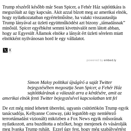
Trump részéről később már Sean Spicer, a Fehér Ház sajtótitkára is
megszólalt az ügy kapcsán. Akit azzal bízott meg az amerikai elnök,
hogy nyilatkozataiban egyértelműsítse, ha valaki visszautasítja
Trump lányával az üzleti együttműködést azt bizony „támadásnak”
minősül. Spicer egyébként semmi kivetnivalót nem látott abban,
hogy az Egyesült Államok elnöke a lányát ért üzleti sérelem miatt
elnökként nyilvánosan hord le egy vállalatot.
Simon Maloy politikai újságíró a saját Twitter
bejegyzésében megosztja Sean Spicer, a Fehér Ház
sajtótitkárának a válaszát arra a kérdésére, amit az
amerikai elnök fenti Twitter bejegyzésével kapcsolatban tett fel
De ezt még mind lehetett überelni, ugyanis csütörtökön Trump egyik
tanácsadója, Kellyanne Conway, (aki legutóbb egy nemlétező
terrortámadást vizionált) miközben a Fox News egyik műsorának
nyilatkozott, arra buzdította a nézőket, hogy menjenek és vásárolják
meg Ivanka Trump ruháit. Ezzel úgy fest, hogy még szabálysértést