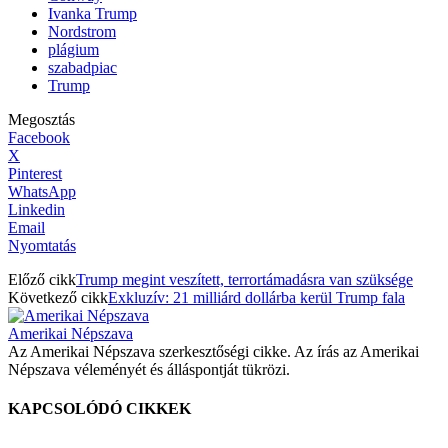
Ivanka Trump
Nordstrom
plágium
szabadpiac
Trump
Megosztás
Facebook
X
Pinterest
WhatsApp
Linkedin
Email
Nyomtatás
Előző cikk
Trump megint veszített, terrortámadásra van szüksége
Következő cikk
Exkluzív: 21 milliárd dollárba kerül Trump fala
Amerikai Népszava
Az Amerikai Népszava szerkesztőségi cikke. Az írás az Amerikai
Népszava véleményét és álláspontját tükrözi.
KAPCSOLÓDÓ CIKKEK