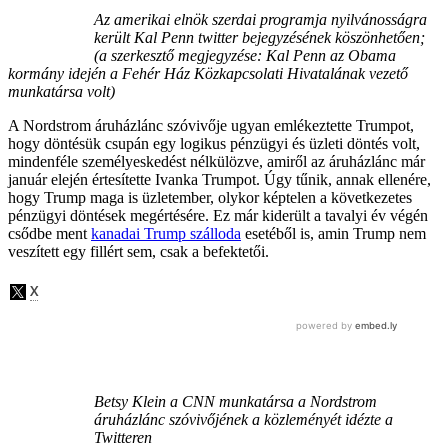
Az amerikai elnök szerdai programja nyilvánosságra
került Kal Penn twitter bejegyzésének köszönhetően;
(a szerkesztő megjegyzése: Kal Penn az Obama
kormány idején a Fehér Ház Közkapcsolati Hivatalának vezető
munkatársa volt)
A Nordstrom áruházlánc szóvivője ugyan emlékeztette Trumpot,
hogy döntésük csupán egy logikus pénzügyi és üzleti döntés volt,
mindenféle személyeskedést nélkülözve, amiről az áruházlánc már
január elején értesítette Ivanka Trumpot. Úgy tűnik, annak ellenére,
hogy Trump maga is üzletember, olykor képtelen a következetes
pénzügyi döntések megértésére. Ez már kiderült a tavalyi év végén
csődbe ment
kanadai Trump szálloda
esetéből is, amin Trump nem
veszített egy fillért sem, csak a befektetői.
Betsy Klein a CNN munkatársa a Nordstrom
áruházlánc szóvivőjének a közleményét idézte a
Twitteren