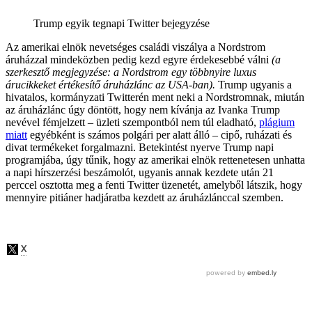
Trump egyik tegnapi Twitter bejegyzése
Az amerikai elnök nevetséges családi viszálya a Nordstrom
áruházzal mindeközben pedig kezd egyre érdekesebbé válni
(a
szerkesztő megjegyzése: a Nordstrom egy többnyire luxus
árucikkeket értékesítő áruházlánc az USA-ban).
Trump ugyanis a
hivatalos, kormányzati Twitterén ment neki a Nordstromnak, miután
az áruházlánc úgy döntött, hogy nem kívánja az Ivanka Trump
nevével fémjelzett – üzleti szempontból nem túl eladható,
plágium
miatt
egyébként is számos polgári per alatt álló – cipő, ruházati és
divat termékeket forgalmazni. Betekintést nyerve Trump napi
programjába, úgy tűnik, hogy az amerikai elnök rettenetesen unhatta
a napi hírszerzési beszámolót, ugyanis annak kezdete után 21
perccel osztotta meg a fenti Twitter üzenetét, amelyből látszik, hogy
mennyire pitiáner hadjáratba kezdett az áruházlánccal szemben.