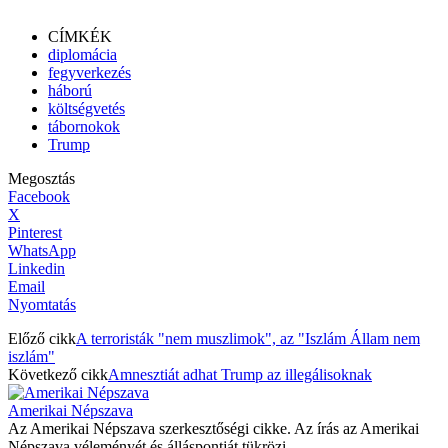
CÍMKÉK
diplomácia
fegyverkezés
háború
költségvetés
tábornokok
Trump
Megosztás
Facebook
X
Pinterest
WhatsApp
Linkedin
Email
Nyomtatás
Előző cikk
A terroristák "nem muszlimok", az "Iszlám Állam nem
iszlám"
Következő cikk
Amnesztiát adhat Trump az illegálisoknak
Amerikai Népszava
Az Amerikai Népszava szerkesztőségi cikke. Az írás az Amerikai
Népszava véleményét és álláspontját tükrözi.