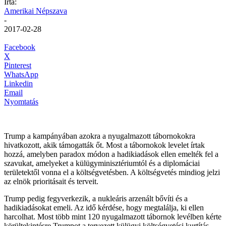
Írta:
Amerikai Népszava
-
2017-02-28
Facebook
X
Pinterest
WhatsApp
Linkedin
Email
Nyomtatás
Trump a kampányában azokra a nyugalmazott tábornokokra
hivatkozott, akik támogatták őt. Most a tábornokok levelet írtak
hozzá, amelyben paradox módon a hadikiadások ellen emelték fel a
szavukat, amelyeket a külügyminisztériumtól és a diplomáciai
területektől vonna el a költségvetésben. A költségvetés mindiog jelzi
az elnök prioritásait és terveit.
Trump pedig fegyverkezik, a nukleáris arzenált bővíti és a
hadikiadásokat emeli. Az idő kérdése, hogy megtalálja, ki ellen
harcolhat. Most több mint 120 nyugalmazott tábornok levélben kérte
körültekintésre Trumpot a tervezett külügyi költségvetési kurtítás