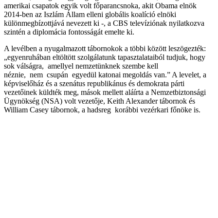
amerikai csapatok egyik volt főparancsnoka, akit Obama elnök
2014-ben az Iszlám Állam elleni globális koalíció elnöki
különmegbízottjává nevezett ki -, a CBS televíziónak nyilatkozva
szintén a diplomácia fontosságát emelte ki.
A levélben a nyugalmazott tábornokok a többi között leszögezték:
„egyenruhában eltöltött szolgálatunk tapasztalataiból tudjuk, hogy
sok válságra, amellyel nemzetünknek szembe kell
néznie, nem csupán egyedül katonai megoldás van.” A levelet, a
képviselőház és a szenátus republikánus és demokrata párti
vezetőinek küldték meg, mások mellett aláírta a Nemzetbiztonsági
Ügynökség (NSA) volt vezetője, Keith Alexander tábornok és
William Casey tábornok, a hadsreg korábbi vezérkari főnöke is.