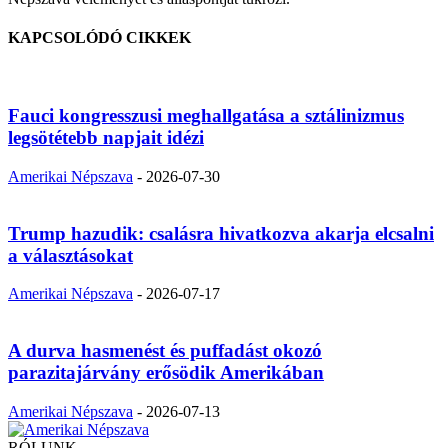
KAPCSOLÓDÓ CIKKEK
Fauci kongresszusi meghallgatása a sztálinizmus
legsötétebb napjait idézi
Amerikai Népszava
-
2026-07-30
Trump hazudik: csalásra hivatkozva akarja elcsalni
a választásokat
Amerikai Népszava
-
2026-07-17
A durva hasmenést és puffadást okozó
parazitajárvány erősödik Amerikában
Amerikai Népszava
-
2026-07-13
RÓLUNK