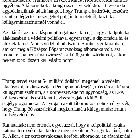
ügyében. A tábornokok a kongresszusi vezetőkhöz írt levelükben
aggodalmaiknak adtak hangot, hogy Trump a haderő-fejlesztésre
szánt költégvetési összegeket polgári területektől, köztük a
külügyminisztériumtól vonná el.
Az aláírók azt az álláspontot fogalmazták meg, hogy a külpolitika
alakításában a védelmi politikával egyenrangú a diplomácia is, és
idézték James Mattis védelmi minisztert. A miniszter korábban ,
amikor még a Középső Főparancsnokság tábornoka volt, azt
mondta: „ha nem finanszírozzák a külügyminisztériumot, akkor
nekem több lőszert kell vásárolnom”.
Trump tervei szerint 54 milliárd dollárral megemeli a védelmi
kiadásokat, felduzzasztja a Pentagon büdzséjét, más tárcák kárára, a
külügyminisztérium, s a környezetvédelmi ügynökség, az EPA
költségvetését is csökkentik, visszafogják a külföldi
segélyprogramokat. A nyugalmazott tábornokok nehezményezték,
hogy Trump 30 százalékkal megkurtítaná a külügyminisztérium
költségvetését is.
Rámutattak: nem értenek egyet azzal, hogy a külpolitikát csakis
katonai törekvésekkel kellene megközelíteni. Az egyik aláíró, John
R. Allen, a tengerészgyalogság korábbi tábornoka, az afganisztáni