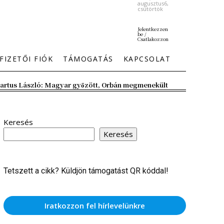
augusztus6,
csütörtök
Jelentkezzen
be /
Csatlakozzon
FIZETŐI FIÓK
TÁMOGATÁS
KAPCSOLAT
artus László: Magyar győzött, Orbán megmenekült
Keresés
Keresés
Tetszett a cikk? Küldjön támogatást QR kóddal!
Iratkozzon fel hírlevelünkre