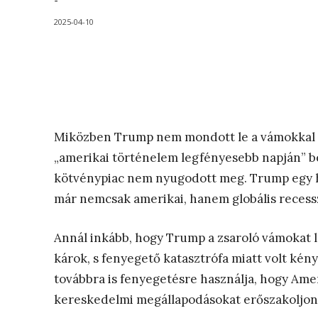
-
2025-04-10
Miközben Trump nem mondott le a vámokkal tö
„amerikai történelem legfényesebb napján” be
kötvénypiac nem nyugodott meg. Trump egy hé
már nemcsak amerikai, hanem globális recessz
Annál inkább, hogy Trump a zsaroló vámokat l
károk, s fenyegető katasztrófa miatt volt kén
továbbra is fenyegetésre használja, hogy Ame
kereskedelmi megállapodásokat erőszakoljon 