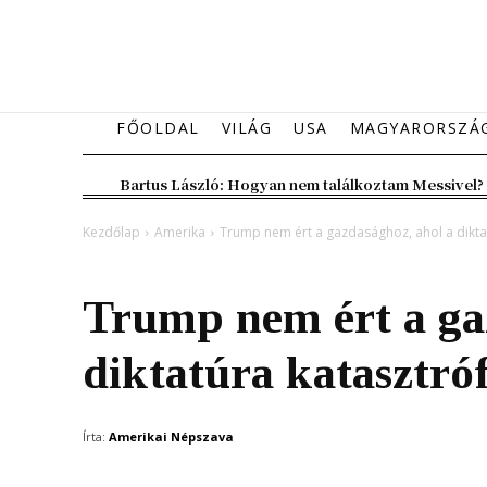
FŐOLDAL
VILÁG
USA
MAGYARORSZÁ
Bartus László: Hogyan nem találkoztam Messivel?
Kezdőlap
Amerika
Trump nem ért a gazdasághoz, ahol a dikta
Amerika
Belföld
Trump nem ért a ga
diktatúra katasztró
Írta:
Amerikai Népszava