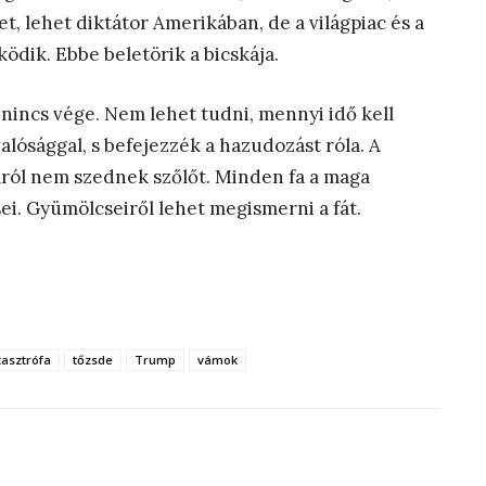
, lehet diktátor Amerikában, de a világpiac és a
dik. Ebbe beletörik a bicskája.
 nincs vége. Nem lehet tudni, mennyi idő kell
lósággal, s befejezzék a hazudozást róla. A
áról nem szednek szőlőt. Minden fa a maga
i. Gyümölcseiről lehet megismerni a fát.
tasztrófa
tőzsde
Trump
vámok