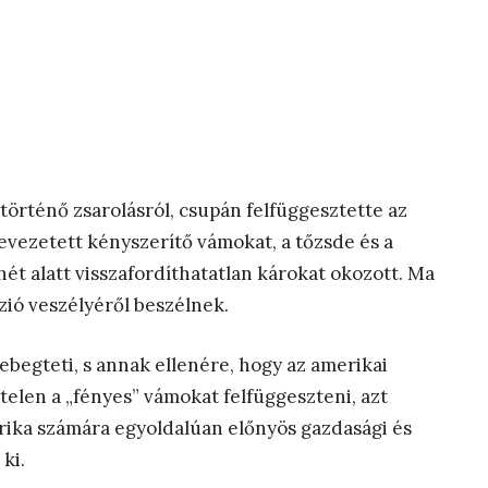
rténő zsarolásról, csupán felfüggesztette az
vezetett kényszerítő vámokat, a tőzsde és a
t alatt visszafordíthatatlan károkat okozott. Ma
ió veszélyéről beszélnek.
ebegteti, s annak ellenére, hogy az amerikai
ytelen a „fényes” vámokat felfüggeszteni, azt
rika számára egyoldalúan előnyös gazdasági és
ki.