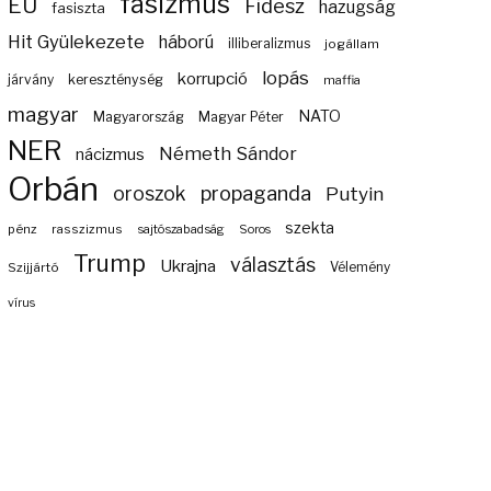
fasizmus
EU
Fidesz
hazugság
fasiszta
Hit Gyülekezete
háború
illiberalizmus
jogállam
lopás
korrupció
járvány
kereszténység
maffia
magyar
NATO
Magyarország
Magyar Péter
NER
Németh Sándor
nácizmus
Orbán
propaganda
oroszok
Putyin
szekta
pénz
rasszizmus
sajtószabadság
Soros
Trump
választás
Ukrajna
Szijjártó
Vélemény
vírus