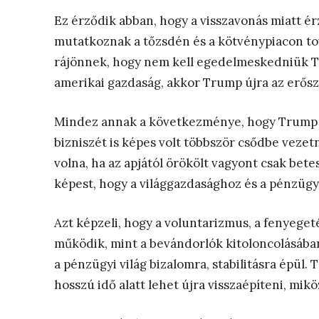
Ez érződik abban, hogy a visszavonás miatt érz
mutatkoznak a tőzsdén és a kötvénypiacon to
rájönnek, hogy nem kell egedelmeskedniük Tr
amerikai gazdaság, akkor Trump újra az erősz
Mindez annak a következménye, hogy Trump n
bizniszét is képes volt többször csődbe vezetn
volna, ha az apjától örökölt vagyont csak be
képest, hogy a világgazdasághoz és a pénzügy
Azt képzeli, hogy a voluntarizmus, a fenyeget
működik, mint a bevándorlók kitoloncolásába
a pénzügyi világ bizalomra, stabilitásra épül. 
hosszú idő alatt lehet újra visszaépíteni, mik