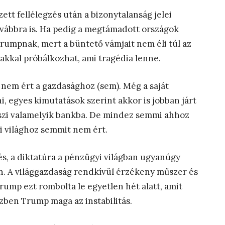
ett fellélegzés után a bizonytalanság jelei
vábbra is. Ha pedig a megtámadott országok
umpnak, mert a büntető vámjait nem éli túl az
akkal próbálkozhat, ami tragédia lenne.
em ért a gazdasághoz (sem). Még a saját
i, egyes kimutatások szerint akkor is jobban járt
teszi valamelyik bankba. De mindez semmi ahhoz
i világhoz semmit nem ért.
és, a diktatúra a pénzügyi világban ugyanúgy
n. A világgazdaság rendkívül érzékeny műszer és
Trump ezt rombolta le egyetlen hét alatt, amit
özben Trump maga az instabilitás.