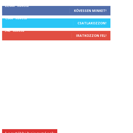
25,000
Követő
KÖVESSEN MINKET!
1,000
Követő
CSATLAKOZZON!
340
Követő
IRATKOZZON FEL!