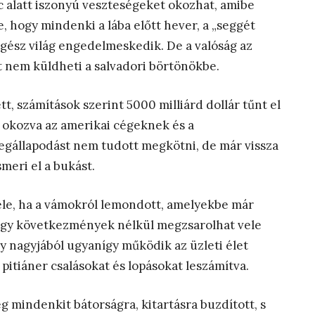
c alatt iszonyú veszteségeket okozhat, amibe
 hogy mindenki a lába előtt hever, a „seggét
 egész világ engedelmeskedik. De a valóság az
t nem küldheti a salvadori börtönökbe.
t, számítások szerint 5000 milliárd dollár tűnt el
t okozva az amerikai cégeknek és a
gállapodást nem tudott megkötni, de már vissza
meri el a bukást.
ele, ha a vámokról lemondott, amelyekbe már
hogy következmények nélkül megzsarolhat vele
ogy nagyjából ugyanígy működik az üzleti élet
 pitiáner csalásokat és lopásokat leszámítva.
 mindenkit bátorságra, kitartásra buzdított, s