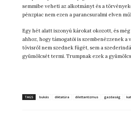
semmibe veheti az alkotmányt és a törvényeket
pénzpiac nem ezen a parancsuralmi elven műkö
Egy hét alatt iszonyú károkat okozott, és még
ahhoz, hogy támogatói is szembenézzenek a va
tövisről nem szednek fügét, sem a szederind
gyümölcsét termi. Trumpnak ezek a gyümölcse
TAGS
bukás
diktatúra
dilettantizmus
gazdaság
ka
Megosztás