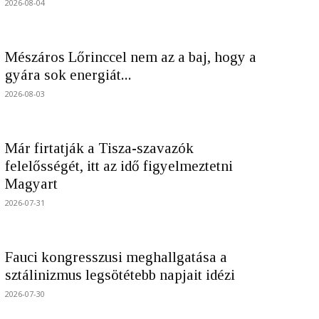
2026-08-04
Mészáros Lőrinccel nem az a baj, hogy a
gyára sok energiát...
2026-08-03
Már firtatják a Tisza-szavazók
felelősségét, itt az idő figyelmeztetni
Magyart
2026-07-31
Fauci kongresszusi meghallgatása a
sztálinizmus legsötétebb napjait idézi
2026-07-30