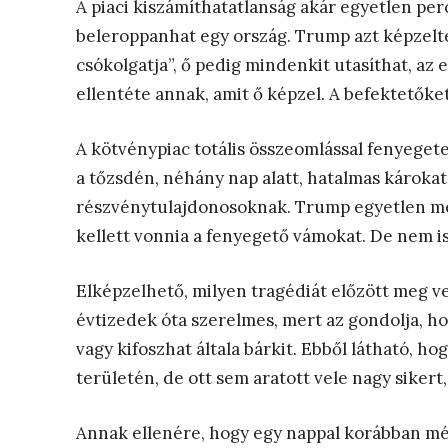
A piaci kiszámíthatatlanság akár egyetlen per
beleroppanhat egy ország. Trump azt képzelte,
csókolgatja”, ő pedig mindenkit utasíthat, az
ellentéte annak, amit ő képzel. A befektetőke
A kötvénypiac totális összeomlással fenyegetet
a tőzsdén, néhány nap alatt, hatalmas károka
részvénytulajdonosoknak. Trump egyetlen me
kellett vonnia a fenyegető vámokat. De nem is
Elképzelhető, milyen tragédiát előzött meg v
évtizedek óta szerelmes, mert az gondolja, 
vagy kifoszhat általa bárkit. Ebből látható, h
területén, de ott sem aratott vele nagy sikert,
Annak ellenére, hogy egy nappal korábban még