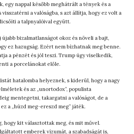
, egy nappal később meghátrált a tények és a
sszatérni a valóságba, s azt állítja, hogy ez volt a
csőíti a talpnyalóival együtt.
 újabb bizalmatlanságot okoz és növeli a bajt,
hogy ez hazugság. Ezért nem bízhatnak meg benne.
a a pénzét és jól teszi. Trump úgy viselkedik,
nti a porcelánokat előle.
listát hatalomba helyeznek, s kiderül, hogy a nagy
lméletek és az „unortodox”, populista
g mentegetni, takargatni a valóságot, de a
 ez a „húzd meg-ereszd meg” játék.
g, hogy kit választottak meg, és mit művel.
lgáltatott emberek vízumát, a szabadságát is,