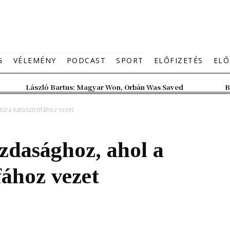
G
VÉLEMÉNY
PODCAST
SPORT
ELŐFIZETÉS
ELŐ
László Bartus: Magyar Won, Orbán Was Saved
B
túra katasztrófához vezet
zdasághoz, ahol a
fához vezet