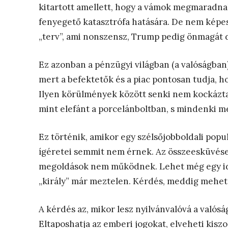
kitartott amellett, hogy a vámok megmaradnak
fenyegető katasztrófa hatására. De nem képes vi
„terv”, ami nonszensz, Trump pedig önmagát di
Ez azonban a pénzügyi világban (a valóságban)
mert a befektetők és a piac pontosan tudja, 
Ilyen körülmények között senki nem kockáztatj
mint elefánt a porcelánboltban, s mindenki me
Ez történik, amikor egy szélsőjobboldali popu
ígéretei semmit nem érnek. Az összeesküvése
megoldások nem működnek. Lehet még egy idei
„király” már meztelen. Kérdés, meddig mehet
A kérdés az, mikor lesz nyilvánvalóvá a valósá
Eltaposhatja az emberi jogokat, elveheti kiszo