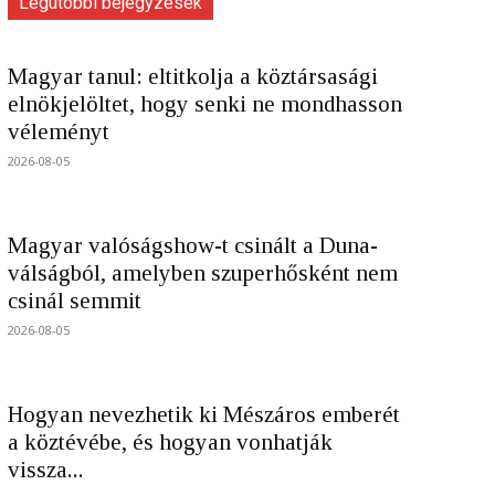
Legutóbbi bejegyzések
Magyar tanul: eltitkolja a köztársasági
elnökjelöltet, hogy senki ne mondhasson
véleményt
2026-08-05
Magyar valóságshow-t csinált a Duna-
válságból, amelyben szuperhősként nem
csinál semmit
2026-08-05
Hogyan nevezhetik ki Mészáros emberét
a köztévébe, és hogyan vonhatják
vissza...