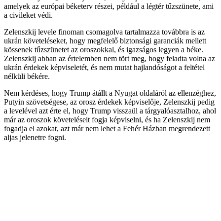
amelyek az európai béketerv részei, például a légtér tűzszünete, ami
a civileket védi.
Zelenszkij levele finoman csomagolva tartalmazza továbbra is az
ukrán követeléseket, hogy megfelelő biztonsági garanciák mellett
kössenek tűzszünetet az oroszokkal, és igazságos legyen a béke.
Zelenszkij abban az értelemben nem tört meg, hogy feladta volna az
ukrán érdekek képviseletét, és nem mutat hajlandóságot a feltétel
nélküli békére.
Nem kérdéses, hogy Trump átállt a Nyugat oldaláról az ellenzéghez,
Putyin szövetségese, az orosz érdekek képviselője, Zelenszkij pedig
a levelével azt érte el, hogy Trump visszaül a tárgyalóasztalhoz, ahol
már az oroszok követeléseit fogja képviselni, és ha Zelenszkij nem
fogadja el azokat, azt már nem lehet a Fehér Házban megrendezett
aljas jelenetre fogni.