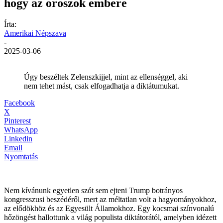
hogy az oroszok embere
Írta:
Amerikai Népszava
-
2025-03-06
Úgy beszéltek Zelenszkijjel, mint az ellenséggel, aki
nem tehet mást, csak elfogadhatja a diktátumukat.
Facebook
X
Pinterest
WhatsApp
Linkedin
Email
Nyomtatás
Nem kívánunk egyetlen szót sem ejteni Trump botrányos
kongresszusi beszédéről, mert az méltatlan volt a hagyományokhoz,
az elődökhöz és az Egyesült Államokhoz. Egy kocsmai színvonalú
hőzöngést hallottunk a világ populista diktátorától, amelyben idézett