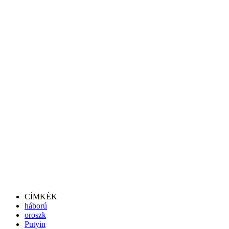
CÍMKÉK
háború
oroszk
Putyin