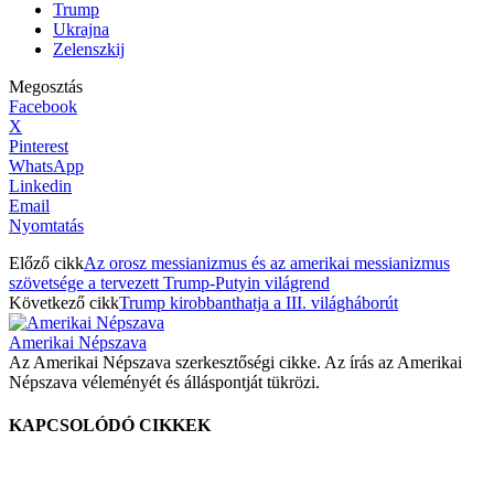
Trump
Ukrajna
Zelenszkij
Megosztás
Facebook
X
Pinterest
WhatsApp
Linkedin
Email
Nyomtatás
Előző cikk
Az orosz messianizmus és az amerikai messianizmus
szövetsége a tervezett Trump-Putyin világrend
Következő cikk
Trump kirobbanthatja a III. világháborút
Amerikai Népszava
Az Amerikai Népszava szerkesztőségi cikke. Az írás az Amerikai
Népszava véleményét és álláspontját tükrözi.
KAPCSOLÓDÓ CIKKEK