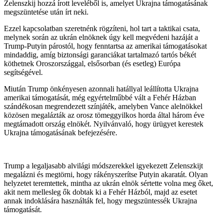
Zelenszkij hozzá írott leveléből is, amelyet Ukrajna támogatásának
megszüntetése után írt neki.
Ezzel kapcsolatban szeretnénk rögzíteni, hol tart a taktikai csata,
melynek során az ukrán elnöknek úgy kell megvédeni hazáját a
Trump-Putyin párostól, hogy fenntartsa az amerikai támogatásokat
mindaddig, amíg biztonsági garanciákat tartalmazó tartós békét
köthetnek Oroszországgal, elsősorban (és esetleg) Európa
segítségével.
Miután Trump önkényesen azonnali hatállyal leállította Ukrajna
amerikai támogatását, még egyértelműbbé vált a Fehér Házban
szándékosan megrendezett színjáték, amelyben Vance alelnökkel
közösen megalázták az orosz tömeggyilkos horda által három éve
megtámadott ország elnökét. Nyilvánvaló, hogy ürügyet kerestek
Ukrajna támogatásának befejezésére.
Trump a legaljasabb alvilági módszerekkel igyekezett Zelenszkijt
megalázni és megtörni, hogy rákényszerítse Putyin akaratát. Olyan
helyzetet teremtettek, mintha az ukrán elnök sértette volna meg őket,
akit nem mellesleg ők dobtak ki a Fehér Házból, majd az esetet
annak indoklására használták fel, hogy megszüntessék Ukrajna
támogatását.