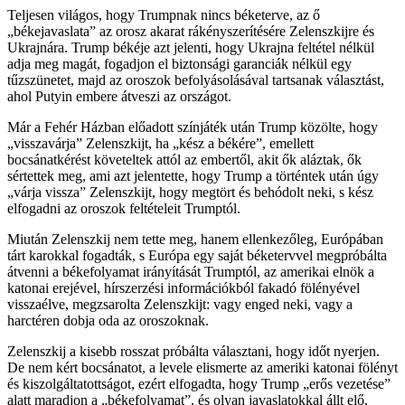
Teljesen világos, hogy Trumpnak nincs béketerve, az ő
„békejavaslata” az orosz akarat rákényszerítésére Zelenszkijre és
Ukrajnára. Trump békéje azt jelenti, hogy Ukrajna feltétel nélkül
adja meg magát, fogadjon el biztonsági garanciák nélkül egy
tűzszünetet, majd az oroszok befolyásolásával tartsanak választást,
ahol Putyin embere átveszi az országot.
Már a Fehér Házban előadott színjáték után Trump közölte, hogy
„visszavárja” Zelenszkijt, ha „kész a békére”, emellett
bocsánatkérést követeltek attól az embertől, akit ők aláztak, ők
sértettek meg, ami azt jelentette, hogy Trump a történtek után úgy
„várja vissza” Zelenszkijt, hogy megtört és behódolt neki, s kész
elfogadni az oroszok feltételeit Trumptól.
Miután Zelenszkij nem tette meg, hanem ellenkezőleg, Európában
tárt karokkal fogadták, s Európa egy saját béketervvel megpróbálta
átvenni a békefolyamat irányítását Trumptól, az amerikai elnök a
katonai erejével, hírszerzési információkból fakadó fölényével
visszaélve, megzsarolta Zelenszkijt: vagy enged neki, vagy a
harctéren dobja oda az oroszoknak.
Zelenszkij a kisebb rosszat próbálta választani, hogy időt nyerjen.
De nem kért bocsánatot, a levele elismerte az ameriki katonai fölényt
és kiszolgáltatottságot, ezért elfogadta, hogy Trump „erős vezetése”
alatt maradjon a „békefolyamat”, és olyan javaslatokkal állt elő,