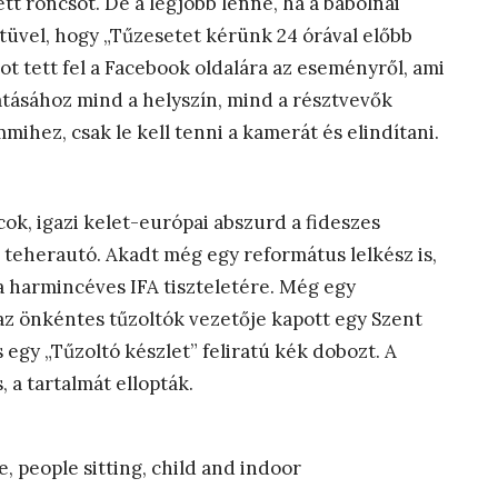
ett roncsot. De a legjobb lenne, ha a bábolnai
tüvel, hogy „Tűzesetet kérünk 24 órával előbb
ot tett fel a Facebook oldalára az eseményről, ami
atásához mind a helyszín, mind a résztvevők
ihez, csak le kell tenni a kamerát és elindítani.
ok, igazi kelet-európai abszurd a fideszes
 teherautó. Akadt még egy református lelkész is,
 a harmincéves IFA tiszteletére. Még egy
 az önkéntes tűzoltók vezetője kapott egy Szent
 egy „Tűzoltó készlet” feliratú kék dobozt. A
 a tartalmát ellopták.