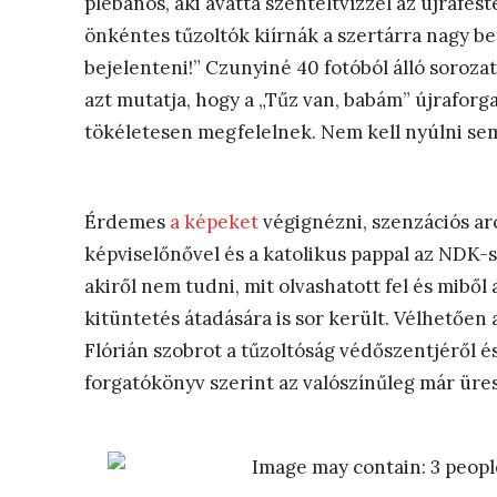
plébános, aki avatta szenteltvízzel az újrafest
önkéntes tűzoltók kiírnák a szertárra nagy be
bejelenteni!” Czunyiné 40 fotóból álló sorozat
azt mutatja, hogy a „Tűz van, babám” újraforg
tökéletesen megfelelnek. Nem kell nyúlni semm
Érdemes
a képeket
végignézni, szenzációs arc
képviselőnővel és a katolikus pappal az NDK-s
akiről nem tudni, mit olvashatott fel és miből
kitüntetés átadására is sor került. Vélhetően
Flórián szobrot a tűzoltóság védőszentjéről és
forgatókönyv szerint az valószínűleg már üres,