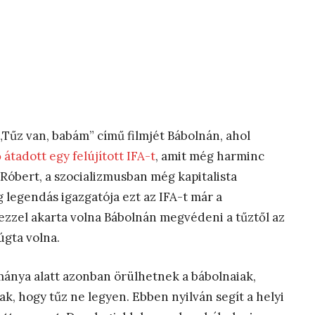
 „Tűz van, babám” című filmjét Bábolnán, ahol
átadott egy felújított IFA-t
, amit még harminc
Róbert, a szocializmusban még kapitalista
legendás igazgatója ezt az IFA-t már a
 ezzel akarta volna Bábolnán megvédeni a tűztől az
úgta volna.
ánya alatt azonban örülhetnek a bábolnaiak,
k, hogy tűz ne legyen. Ebben nyilván segít a helyi