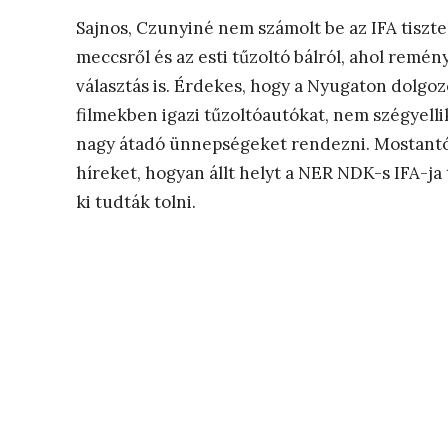
Sajnos, Czunyiné nem számolt be az IFA tiszt
meccsről és az esti tűzoltó bálról, ahol remé
választás is. Érdekes, hogy a Nyugaton dolgo
filmekben igazi tűzoltóautókat, nem szégyellik
nagy átadó ünnepségeket rendezni. Mostantól
híreket, hogyan állt helyt a NER NDK-s IFA-ja 
ki tudták tolni.