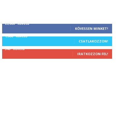
25,000
Követő
KÖVESSEN MINKET!
1,000
Követő
CSATLAKOZZON!
340
Követő
IRATKOZZON FEL!