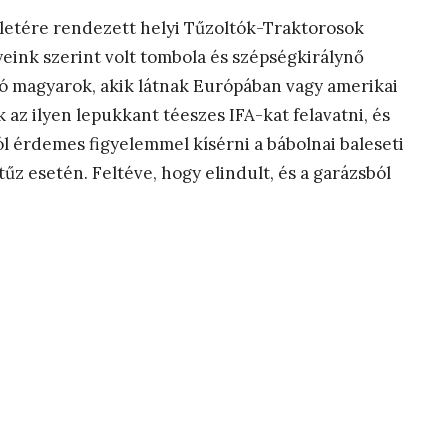
eletére rendezett helyi Tűzoltók-Traktorosok
nyeink szerint volt tombola és szépségkirálynő
zó magyarok, akik látnak Európában vagy amerikai
 az ilyen lepukkant téeszes IFA-kat felavatni, és
 érdemes figyelemmel kísérni a bábolnai baleseti
tűz esetén. Feltéve, hogy elindult, és a garázsból