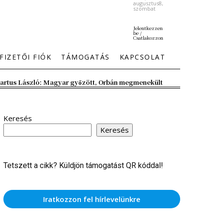
augusztus8,
szombat
Jelentkezzen
be /
Csatlakozzon
FIZETŐI FIÓK
TÁMOGATÁS
KAPCSOLAT
artus László: Magyar győzött, Orbán megmenekült
Keresés
Keresés
Tetszett a cikk? Küldjön támogatást QR kóddal!
Iratkozzon fel hírlevelünkre