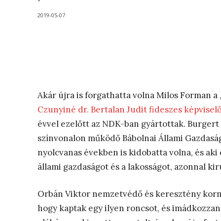
-
2019-05-07
Akár újra is forgathatta volna Milos Forman a
Czunyiné dr. Bertalan Judit fideszes képviselő 
évvel ezelőtt az NDK-ban gyártottak. Burgert 
színvonalon működő Bábolnai Állami Gazdaság 
nyolcvanas években is kidobatta volna, és aki
állami gazdaságot és a lakosságot, azonnal kir
Orbán Viktor nemzetvédő és keresztény korm
hogy kaptak egy ilyen roncsot, és imádkozzana