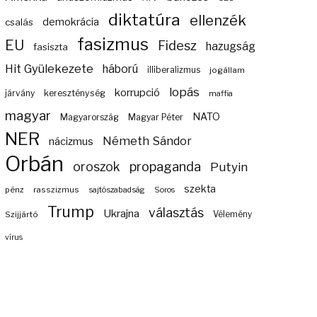
diktatúra
ellenzék
demokrácia
csalás
fasizmus
EU
Fidesz
hazugság
fasiszta
Hit Gyülekezete
háború
illiberalizmus
jogállam
lopás
korrupció
járvány
kereszténység
maffia
magyar
NATO
Magyarország
Magyar Péter
NER
Németh Sándor
nácizmus
Orbán
propaganda
oroszok
Putyin
szekta
pénz
rasszizmus
sajtószabadság
Soros
Trump
választás
Ukrajna
Szijjártó
Vélemény
vírus