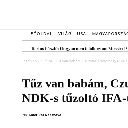
FŐOLDAL
VILÁG
USA
MAGYARORSZÁ
Bartus László: Hogyan nem találkoztam Messivel?
Kezdőlap
Kultúra
Tűz van babám, Czunyiné átadott egy NDK-s 
Kultúra
Magyarország
Tűz van babám, Czu
NDK-s tűzoltó IFA-
Írta:
Amerikai Népszava