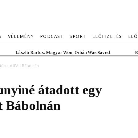
G
VÉLEMÉNY
PODCAST
SPORT
ELŐFIZETÉS
ELŐ
László Bartus: Magyar Won, Orbán Was Saved
B
tűzoltó IFA-t Bábolnán
nyiné átadott egy
t Bábolnán