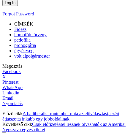
Forgot Password
CÍMKÉK
Fidesz
homofób törvény
pedofília
pronográfia
ügyészség
volt alpolgármester
Megosztás
Facebook
X
Pinterest
WhatsApp
Linkedin
Email
Nyomtatás
Előző cikk
A balliberális frontember unta az előválasztást, ezért
átjátszotta inkább egy jobboldalinak
Következő cikk
Csak előfizetéssel lesznek olvashatók az Amerikai
Népszava egyes cikkei