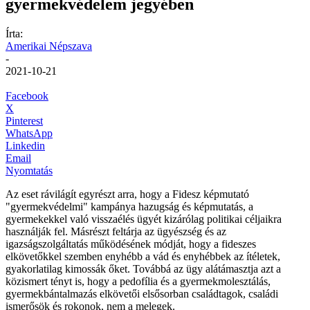
gyermekvédelem jegyében
Írta:
Amerikai Népszava
-
2021-10-21
Facebook
X
Pinterest
WhatsApp
Linkedin
Email
Nyomtatás
Az eset rávilágít egyrészt arra, hogy a Fidesz képmutató
"gyermekvédelmi" kampánya hazugság és képmutatás, a
gyermekekkel való visszaélés ügyét kizárólag politikai céljaikra
használják fel. Másrészt feltárja az ügyészség és az
igazságszolgáltatás működésének módját, hogy a fideszes
elkövetőkkel szemben enyhébb a vád és enyhébbek az ítéletek,
gyakorlatilag kimossák őket. Továbbá az ügy alátámasztja azt a
közismert tényt is, hogy a pedofília és a gyermekmolesztálás,
gyermekbántalmazás elkövetői elsősorban családtagok, családi
ismerősök és rokonok, nem a melegek.