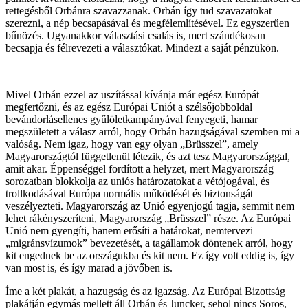
rettegésből Orbánra szavazzanak. Orbán így tud szavazatokat
szerezni, a nép becsapásával és megfélemlítésével. Ez egyszerűen
bűnözés. Ugyanakkor választási csalás is, mert szándékosan
becsapja és félrevezeti a választókat. Mindezt a saját pénzükön.
Mivel Orbán ezzel az uszítással kívánja már egész Európát
megfertőzni, és az egész Európai Uniót a szélsőjobboldal
bevándorlásellenes gyűlöletkampányával fenyegeti, hamar
megszületett a válasz arról, hogy Orbán hazugságával szemben mi a
valóság. Nem igaz, hogy van egy olyan „Brüsszel”, amely
Magyarországtól függetlenül létezik, és azt tesz Magyarországgal,
amit akar. Éppenséggel fordított a helyzet, mert Magyarország
sorozatban blokkolja az uniós határozatokat a vétójogával, és
trollkodásával Európa normális működését és biztonságát
veszélyezteti. Magyarország az Unió egyenjogú tagja, semmit nem
lehet rákényszeríteni, Magyarország „Brüsszel” része. Az Európai
Unió nem gyengíti, hanem erősíti a határokat, nemtervezi
„migránsvízumok” bevezetését, a tagállamok döntenek arról, hogy
kit engednek be az országukba és kit nem. Ez így volt eddig is, így
van most is, és így marad a jövőben is.
Íme a két plakát, a hazugság és az igazság. Az Európai Bizottság
plakátján egymás mellett áll Orbán és Juncker, sehol nincs Soros,