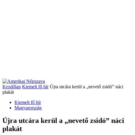
Kezdőlap
Kiemelt fő hír
Újra utcára kerül a „nevető zsidó” náci
plakát
Kiemelt fő hír
Magyarország
Újra utcára kerül a „nevető zsidó” náci
plakát