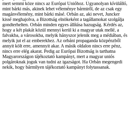
mert semmi köze nincs az Európai Unióhoz. Ugyanolyan kívülálló,
mint bárki más, akinek lehet véleménye bármiről, de az csak egy
magánvélemény, mint bárki másé. Orbán az, aki nevet, Juncker
kissé meghajolva, a Bizottság elnökeként a tagállamokat szolgálja
gondterhelten. Orbán minden egyes állítása hazugság. Kérdés az,
hogy a két plakát közül mennyi kerül ki a magyar utak mellé, a
falvakba, a városokba, melyik hányszor jelenik meg a médiában, és
melyik jut el az emberekhez. Az orbáni propaganda közpénzből
annyit költ erre, amennyit akar. A másik oldalon nincs erre pénz,
nincs erre elég akarat. Pedig az Európai Bizottság is tarthatna
Magyarországon tájékoztató kampányt, mert a magyar uniós
polgároknak joguk van tudni az igazságot. Ha Orbán megengedi
nekik, hogy bármilyen tájékoztató kampányt folytassanak.