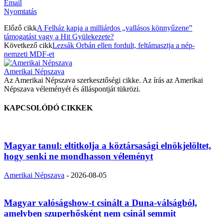
Email
Nyomtatás
Előző cikk
A Felház kapja a milliárdos „vallásos könnyűzene”
támogatást vagy a Hit Gyülekezete?
Következő cikk
Lezsák Orbán ellen fordult, feltámasztja a nép-
nemzeti MDF-et
Amerikai Népszava
Az Amerikai Népszava szerkesztőségi cikke. Az írás az Amerikai
Népszava véleményét és álláspontját tükrözi.
KAPCSOLÓDÓ CIKKEK
Magyar tanul: eltitkolja a köztársasági elnökjelöltet,
hogy senki ne mondhasson véleményt
Amerikai Népszava
-
2026-08-05
Magyar valóságshow-t csinált a Duna-válságból,
amelyben szuperhősként nem csinál semmit