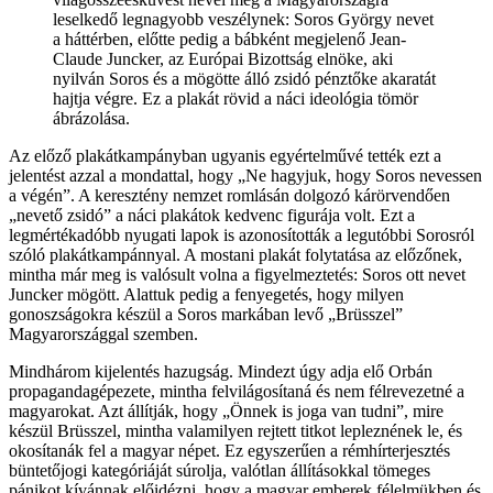
leselkedő legnagyobb veszélynek: Soros György nevet
a háttérben, előtte pedig a bábként megjelenő Jean-
Claude Juncker, az Európai Bizottság elnöke, aki
nyilván Soros és a mögötte álló zsidó pénztőke akaratát
hajtja végre. Ez a plakát rövid a náci ideológia tömör
ábrázolása.
Az előző plakátkampányban ugyanis egyértelművé tették ezt a
jelentést azzal a mondattal, hogy „Ne hagyjuk, hogy Soros nevessen
a végén”. A keresztény nemzet romlásán dolgozó kárörvendően
„nevető zsidó” a náci plakátok kedvenc figurája volt. Ezt a
legmértékadóbb nyugati lapok is azonosították a legutóbbi Sorosról
szóló plakátkampánnyal. A mostani plakát folytatása az előzőnek,
mintha már meg is valósult volna a figyelmeztetés: Soros ott nevet
Juncker mögött. Alattuk pedig a fenyegetés, hogy milyen
gonoszságokra készül a Soros markában levő „Brüsszel”
Magyarországgal szemben.
Mindhárom kijelentés hazugság. Mindezt úgy adja elő Orbán
propagandagépezete, mintha felvilágosítaná és nem félrevezetné a
magyarokat. Azt állítják, hogy „Önnek is joga van tudni”, mire
készül Brüsszel, mintha valamilyen rejtett titkot lepleznének le, és
okosítanák fel a magyar népet. Ez egyszerűen a rémhírterjesztés
büntetőjogi kategóriáját súrolja, valótlan állításokkal tömeges
pánikot kívánnak előidézni, hogy a magyar emberek félelmükben és