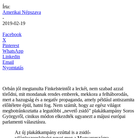
Írta:
Amerikai Népszava
-
2019-02-19
Facebook
X
Pinterest
WhatsApp
Linkedin
Email
Nyomtatás
Orbán jól megtanulta Finkelsteintől a leckét, nem szabad azzal
törődni, mit mondanak rendes emberek, mekkora a felháborodás,
mert a hazugság és a negatív propaganda, amely például antiszamita
előítéletre épül, hatni fog. Nem számít, hogy az egész világot
megbotránkoztatta a legutóbbi „nevető zsidó” plakátkampány Soros
Györgyről, cinikus módon elkezdték ugyanezt a májusi európai
parlamenti választásra.
Az új plakátkampány ezúttal is a zsidó-
világösszeesküvést nevei meg a Magyarországra