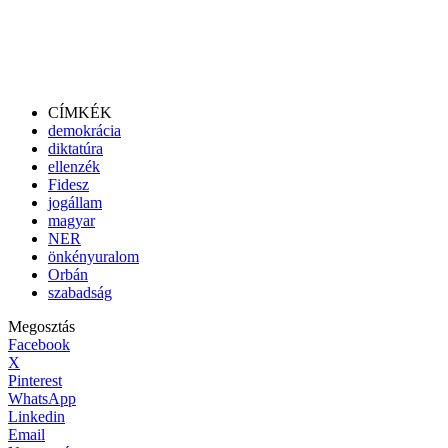
CÍMKÉK
demokrácia
diktatúra
ellenzék
Fidesz
jogállam
magyar
NER
önkényuralom
Orbán
szabadság
Megosztás
Facebook
X
Pinterest
WhatsApp
Linkedin
Email