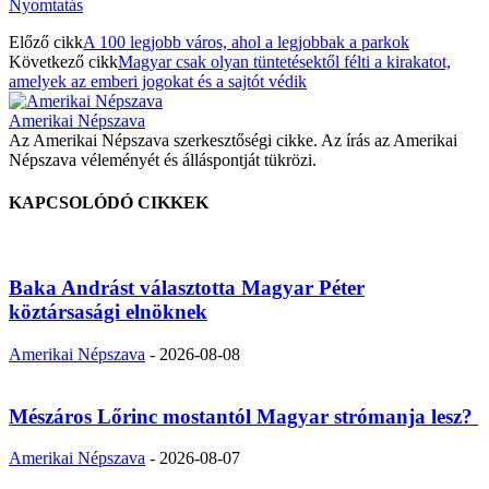
Nyomtatás
Előző cikk
A 100 legjobb város, ahol a legjobbak a parkok
Következő cikk
Magyar csak olyan tüntetésektől félti a kirakatot,
amelyek az emberi jogokat és a sajtót védik
Amerikai Népszava
Az Amerikai Népszava szerkesztőségi cikke. Az írás az Amerikai
Népszava véleményét és álláspontját tükrözi.
KAPCSOLÓDÓ CIKKEK
Baka Andrást választotta Magyar Péter
köztársasági elnöknek
Amerikai Népszava
-
2026-08-08
Mészáros Lőrinc mostantól Magyar strómanja lesz?
Amerikai Népszava
-
2026-08-07