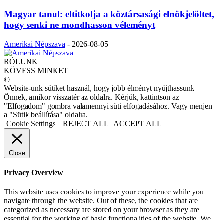
Magyar tanul: eltitkolja a köztársasági elnökjelöltet,
hogy senki ne mondhasson véleményt
Amerikai Népszava
-
2026-08-05
RÓLUNK
KÖVESS MINKET
©
Website-unk sütiket használ, hogy jobb élményt nyújthassunk
Önnek, amikor visszatér az oldalra. Kérjük, kattintson az
"Elfogadom" gombra valamennyi süti elfogadásához. Vagy menjen
a "Sütik beállítása" oldalra.
Cookie Settings
REJECT ALL
ACCEPT ALL
Close
Privacy Overview
This website uses cookies to improve your experience while you
navigate through the website. Out of these, the cookies that are
categorized as necessary are stored on your browser as they are
essential for the working of basic functionalities of the website. We