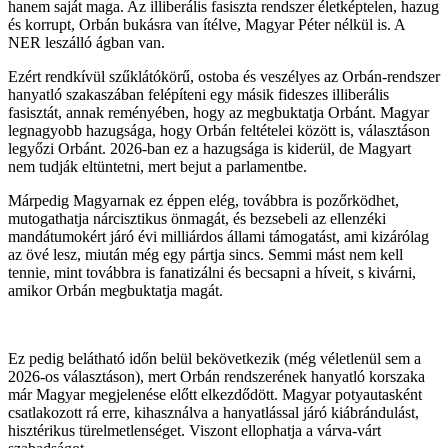
hanem saját maga. Az illiberális fasiszta rendszer életképtelen, hazug
és korrupt, Orbán bukásra van ítélve, Magyar Péter nélkül is. A
NER leszálló ágban van.
Ezért rendkívül szűklátókörű, ostoba és veszélyes az Orbán-rendszer
hanyatló szakaszában felépíteni egy másik fideszes illiberális
fasisztát, annak reményében, hogy az megbuktatja Orbánt. Magyar
legnagyobb hazugsága, hogy Orbán feltételei között is, választáson
legyőzi Orbánt. 2026-ban ez a hazugsága is kiderül, de Magyart
nem tudják eltüntetni, mert bejut a parlamentbe.
Márpedig Magyarnak ez éppen elég, továbbra is pozőrködhet,
mutogathatja nárcisztikus önmagát, és bezsebeli az ellenzéki
mandátumokért járó évi milliárdos állami támogatást, ami kizárólag
az övé lesz, miután még egy pártja sincs. Semmi mást nem kell
tennie, mint továbbra is fanatizálni és becsapni a híveit, s kivárni,
amikor Orbán megbuktatja magát.
Ez pedig belátható időn belül bekövetkezik (még véletlenül sem a
2026-os választáson), mert Orbán rendszerének hanyatló korszaka
már Magyar megjelenése előtt elkezdődött. Magyar potyautasként
csatlakozott rá erre, kihasználva a hanyatlással járó kiábrándulást,
hisztérikus türelmetlenséget. Viszont ellophatja a várva-várt