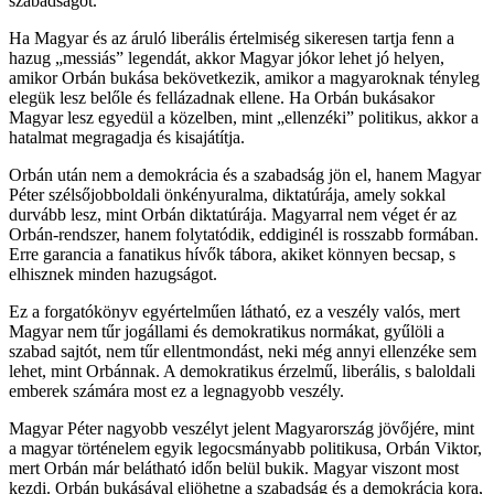
szabadságot.
Ha Magyar és az áruló liberális értelmiség sikeresen tartja fenn a
hazug „messiás” legendát, akkor Magyar jókor lehet jó helyen,
amikor Orbán bukása bekövetkezik, amikor a magyaroknak tényleg
elegük lesz belőle és fellázadnak ellene. Ha Orbán bukásakor
Magyar lesz egyedül a közelben, mint „ellenzéki” politikus, akkor a
hatalmat megragadja és kisajátítja.
Orbán után nem a demokrácia és a szabadság jön el, hanem Magyar
Péter szélsőjobboldali önkényuralma, diktatúrája, amely sokkal
durvább lesz, mint Orbán diktatúrája. Magyarral nem véget ér az
Orbán-rendszer, hanem folytatódik, eddiginél is rosszabb formában.
Erre garancia a fanatikus hívők tábora, akiket könnyen becsap, s
elhisznek minden hazugságot.
Ez a forgatókönyv egyértelműen látható, ez a veszély valós, mert
Magyar nem tűr jogállami és demokratikus normákat, gyűlöli a
szabad sajtót, nem tűr ellentmondást, neki még annyi ellenzéke sem
lehet, mint Orbánnak. A demokratikus érzelmű, liberális, s baloldali
emberek számára most ez a legnagyobb veszély.
Magyar Péter nagyobb veszélyt jelent Magyarország jövőjére, mint
a magyar történelem egyik legocsmányabb politikusa, Orbán Viktor,
mert Orbán már belátható időn belül bukik. Magyar viszont most
kezdi. Orbán bukásával eljöhetne a szabadság és a demokrácia kora,