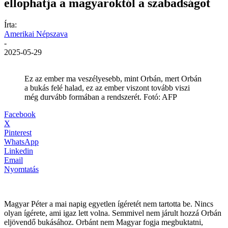
ellophatja a magyaroktól a szabadságot
Írta:
Amerikai Népszava
-
2025-05-29
Ez az ember ma veszélyesebb, mint Orbán, mert Orbán
a bukás felé halad, ez az ember viszont tovább viszi
még durvább formában a rendszerét. Fotó: AFP
Facebook
X
Pinterest
WhatsApp
Linkedin
Email
Nyomtatás
Magyar Péter a mai napig egyetlen ígéretét nem tartotta be. Nincs
olyan ígérete, ami igaz lett volna. Semmivel nem járult hozzá Orbán
eljövendő bukásához. Orbánt nem Magyar fogja megbuktatni,