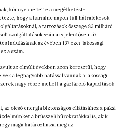
nak, könnyebbé tette a megélhetést-
letezte, hogy a harminc napon túli hátralékosok
lgáltatásoknál, a tartozások összege 83 milliárd
csolt szolgáltatások száma is jelentősen, 57
tés indulásának az évében 137 ezer lakossági
 ez a szám.
s javult az elmúlt években azon keresztül, hogy
elyek a legnagyobb hatással vannak a lakossági
zerek nagy része mellett a gáztároló kapacitások
 az olcsó energia biztonságos ellátásához a paksi
küzdelmünket a brüsszeli bürokratákkal is, akik
, hogy maga határozhassa meg az