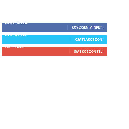
25,000
Követő
KÖVESSEN MINKET!
1,000
Követő
CSATLAKOZZON!
340
Követő
IRATKOZZON FEL!