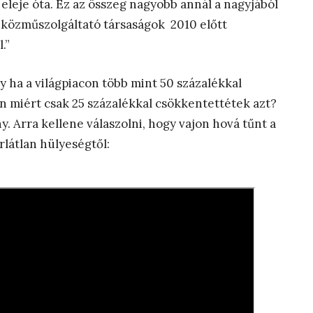
 eleje óta. Ez az összeg nagyobb annál a nagyjából
is közműszolgáltató társaságok 2010 előtt
.”
ogy ha a világpiacon több mint 50 százalékkal
 miért csak 25 százalékkal csökkentettétek azt?
ny.
Arra kellene válaszolni, hogy vajon hová tűnt a
orlátlan hülyeségtől: