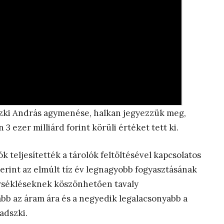
zki András agymenése, halkan jegyezzük meg,
 ezer milliárd forint körüli értéket tett ki.
ók teljesítették a tárolók feltöltésével kapcsolatos
erint az elmúlt tíz év legnagyobb fogyasztásának
mérsékléseknek köszönhetően tavaly
bb az áram ára és a negyedik legalacsonyabb a
adszki.