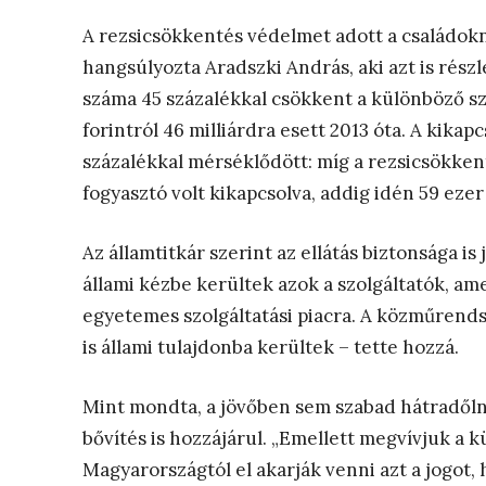
A rezsicsökkentés védelmet adott a családok
hangsúlyozta Aradszki András, aki azt is rész
száma 45 százalékkal csökkent a különböző szo
forintról 46 milliárdra esett 2013 óta. A kikap
százalékkal mérséklődött: míg a rezsicsökken
fogyasztó volt kikapcsolva, addig idén 59 ezer
Az államtitkár szerint az ellátás biztonsága i
állami kézbe kerültek azok a szolgáltatók, am
egyetemes szolgáltatási piacra. A közműrends
is állami tulajdonba kerültek – tette hozzá.
Mint mondta, a jövőben sem szabad hátradőlni,
bővítés is hozzájárul. „Emellett megvívjuk a 
Magyarországtól el akarják venni azt a jogot