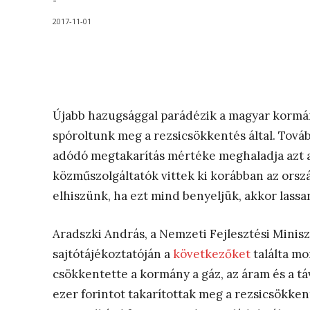
-
2017-11-01
Újabb hazugsággal parádézik a magyar kormány
spóroltunk meg a rezsicsökkentés által. Továb
adódó megtakarítás mértéke meghaladja azt az
közműszolgáltatók vittek ki korábban az orsz
elhiszünk, ha ezt mind benyeljük, akkor lassan
Aradszki András, a Nemzeti Fejlesztési Minis
sajtótájékoztatóján a
következőket
találta mo
csökkentette a kormány a gáz, az áram és a tá
ezer forintot takarítottak meg a rezsicsökk