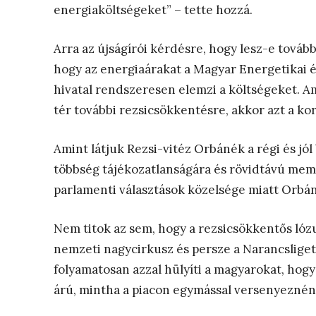
energiaköltségeket” – tette hozzá.
Arra az újságírói kérdésre, hogy lesz-e továb
hogy az energiaárakat a Magyar Energetikai és
hivatal rendszeresen elemzi a költségeket. Am
tér további rezsicsökkentésre, akkor azt a ko
Amint látjuk Rezsi-vitéz Orbánék a régi és jól
többség tájékozatlanságára és rövidtávú memó
parlamenti választások közelsége miatt Orbán
Nem titok az sem, hogy a rezsicsökkentős ló
nemzeti nagycirkusz és persze a Narancsliget
folyamatosan azzal hülyíti a magyarokat, hogy
árú, mintha a piacon egymással versenyeznén