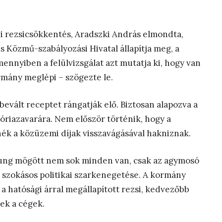
bi rezsicsökkentés, Aradszki András elmondta,
 Közmű-szabályozási Hivatal állapítja meg, a
ennyiben a felülvizsgálat azt mutatja ki, hogy van
rmány meglépi – szögezte le.
 bevált receptet rángatják elő. Biztosan alapozva a
riazavarára. Nem először történik, hogy a
ék a közüzemi díjak visszavágásával hakniznak.
zung mögött nem sok minden van, csak az agymosó
 szokásos politikai szarkenegetése. A kormány
 a hatósági árral megállapított rezsi, kedvezőbb
ek a cégek.