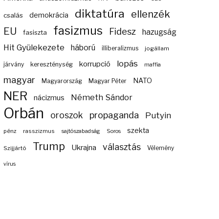
diktatúra
ellenzék
demokrácia
csalás
fasizmus
EU
Fidesz
hazugság
fasiszta
Hit Gyülekezete
háború
illiberalizmus
jogállam
lopás
korrupció
járvány
kereszténység
maffia
magyar
NATO
Magyarország
Magyar Péter
NER
Németh Sándor
nácizmus
Orbán
propaganda
oroszok
Putyin
szekta
pénz
rasszizmus
sajtószabadság
Soros
Trump
választás
Ukrajna
Szijjártó
Vélemény
vírus