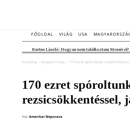
FŐOLDAL
VILÁG
USA
MAGYARORSZÁ
Bartus László: Hogyan nem találkoztam Messivel?
Kezdőlap
Magyarország
170 ezret spóroltunk családonként a r
Magyarország
170 ezret spóroltun
rezsicsökkentéssel,
Írta:
Amerikai Népszava