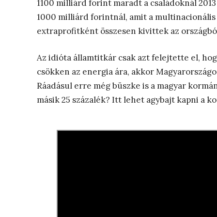
1100 milliárd forint maradt a családoknál 2013
1000 milliárd forintnál, amit a multinacionál
extraprofitként összesen kivittek az országból
Az idióta államtitkár csak azt felejtette el, h
csökken az energia ára, akkor Magyarországon
Ráadásul erre még büszke is a magyar kormá
másik 25 százalék?
Itt lehet agybajt kapni a k