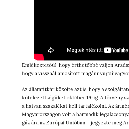
Emlékeztetőül, hogy érthetőbbé váljon Arads
hogy a visszaállamosított magánnyugdíjvagyon 3
Az államtitkár közölte azt is, hogy a szolgáltat
kötelezettségüket október 16-ig. A törvény sz
a hatvan százalékát kell tartalékolni. Az ár
Magyarországon volt a harmadik legalacsonya
gáz ára az Európai Unióban – jegyezte meg Ar