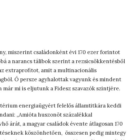
, miszerint családonként évi 170 ezer forintot
bá a narancs tálibok szerint a rezsicsökkentésből
 extraprofitot, amit a multinacionális
ágból. Ó persze agyhalottak vagyunk és mindent
 már mi is eljutunk a Fidesz szavazók szintjére.
ztérium energiaügyért felelős államtitkára keddi
ndani: „Amióta huszonöt százalékkal
vhő árát,
a magyar családok évente átlagosan 170
entéseknek köszönhetően, összesen pedig mintegy