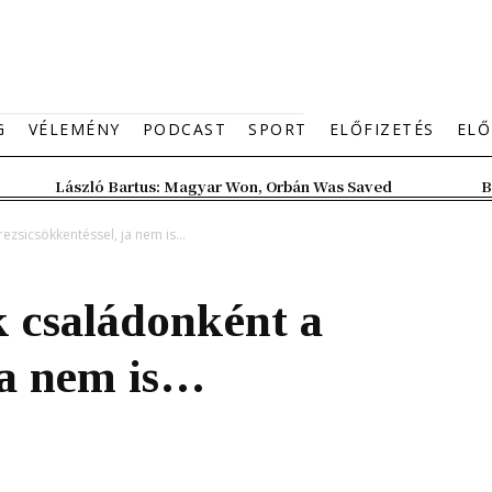
G
VÉLEMÉNY
PODCAST
SPORT
ELŐFIZETÉS
ELŐ
László Bartus: Magyar Won, Orbán Was Saved
B
ezsicsökkentéssel, ja nem is...
k családonként a
 ja nem is…