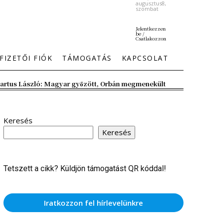
augusztus8,
szombat
Jelentkezzen
be /
Csatlakozzon
FIZETŐI FIÓK
TÁMOGATÁS
KAPCSOLAT
artus László: Magyar győzött, Orbán megmenekült
Keresés
Keresés
Tetszett a cikk? Küldjön támogatást QR kóddal!
Iratkozzon fel hírlevelünkre