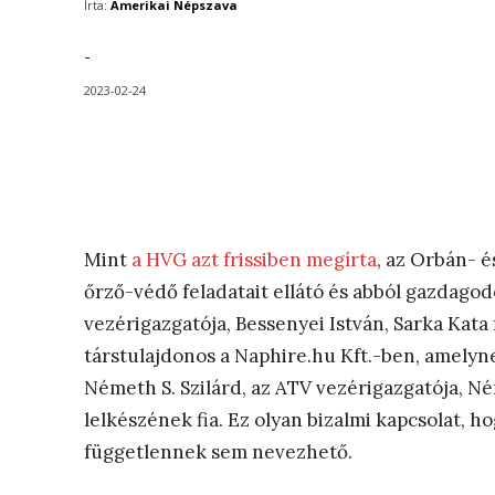
Írta:
Amerikai Népszava
-
2023-02-24
Mint
a HVG azt frissiben megírta
, az Orbán- é
őrző-védő feladatait ellátó és abból gazdagod
vezérigazgatója, Bessenyei István, Sarka Kata 
társtulajdonos a Naphire.hu Kft.-ben, amelyne
Németh S. Szilárd, az ATV vezérigazgatója, N
lelkészének fia. Ez olyan bizalmi kapcsolat, 
függetlennek sem nevezhető.