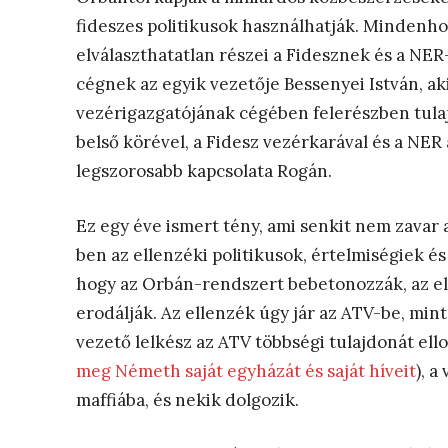
fideszes politikusok használhatják. Mindenho
elválaszthatatlan részei a Fidesznek és a NE
cégnek az egyik vezetője Bessenyei István, ak
vezérigazgatójának cégében felerészben tula
belső körével, a Fidesz vezérkarával és a NER
legszorosabb kapcsolata Rogán.
Ez egy éve ismert tény, ami senkit nem zavar
ben az ellenzéki politikusok, értelmiségiek és
hogy az Orbán-rendszert bebetonozzák, az elle
erodálják. Az ellenzék úgy jár az ATV-be, mi
vezető lelkész az ATV többségi tulajdonát ello
meg Németh saját egyházát és saját híveit
), a
maffiába, és nekik dolgozik.