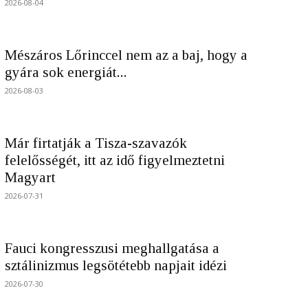
2026-08-04
Mészáros Lőrinccel nem az a baj, hogy a
gyára sok energiát...
2026-08-03
Már firtatják a Tisza-szavazók
felelősségét, itt az idő figyelmeztetni
Magyart
2026-07-31
Fauci kongresszusi meghallgatása a
sztálinizmus legsötétebb napjait idézi
2026-07-30