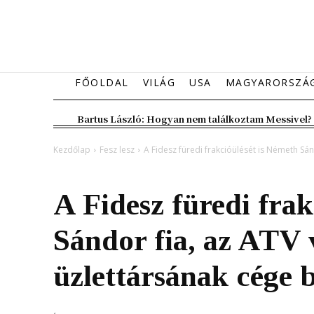
FŐOLDAL
VILÁG
USA
MAGYARORSZÁ
Bartus László: Hogyan nem találkoztam Messivel?
Kezdőlap
Fesz lesz
A Fidesz füredi frakcióülését is Németh Sán
Fesz lesz
Kiemelt fő hír
Magyarország
A Fidesz füredi frak
Sándor fia, az ATV 
üzlettársának cége b