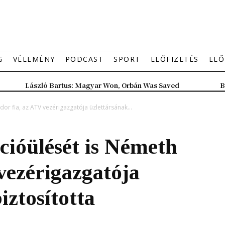
G
VÉLEMÉNY
PODCAST
SPORT
ELŐFIZETÉS
ELŐ
László Bartus: Magyar Won, Orbán Was Saved
B
dor fia, az ATV vezérigazgatója üzlettársának...
cióülését is Németh
vezérigazgatója
iztosította