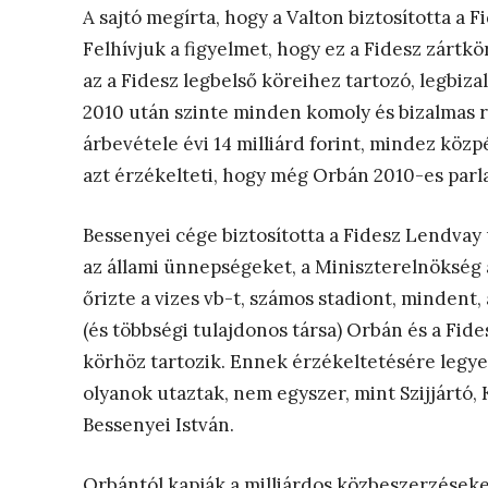
A sajtó megírta, hogy a Valton biztosította a F
Felhívjuk a figyelmet, hogy ez a Fidesz zártkör
az a Fidesz legbelső köreihez tartozó, legbiza
2010 után szinte minden komoly és bizalmas 
árbevétele évi 14 milliárd forint, mindez közp
azt érzékelteti, hogy még Orbán 2010-es parla
Bessenyei cége biztosította a Fidesz Lendvay 
az állami ünnepségeket, a Miniszterelnökség 
őrizte a vizes vb-t, számos stadiont, mindent
(és többségi tulajdonos társa) Orbán és a Fid
körhöz tartozik. Ennek érzékeltetésére legy
olyanok utaztak, nem egyszer, mint Szijjártó, 
Bessenyei István.
Orbántól kapják a milliárdos közbeszerzéseke