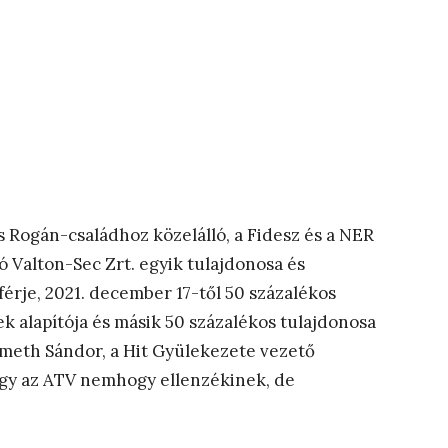
s Rogán-családhoz közelálló, a Fidesz és a NER
ó Valton-Sec Zrt. egyik tulajdonosa és
férje, 2021. december 17-től 50 százalékos
k alapítója és másik 50 százalékos tulajdonosa
émeth Sándor, a Hit Gyülekezete vezető
hogy az ATV nemhogy ellenzékinek, de