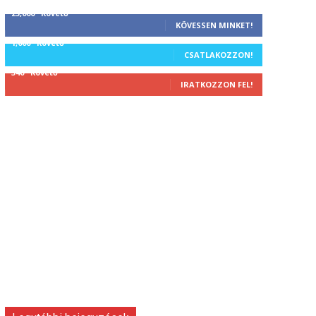
25,000
Követő
KÖVESSEN MINKET!
1,000
Követő
CSATLAKOZZON!
340
Követő
IRATKOZZON FEL!