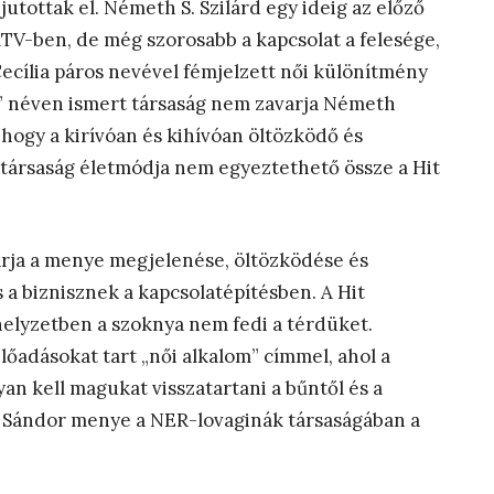
utottak el. Németh S. Szilárd egy ideig az előző
 ATV-ben, de még szorosabb a kapcsolat a felesége,
cília páros nevével fémjelzett női különítmény
” néven ismert társaság nem zavarja Németh
 hogy a kirívóan és kihívóan öltözködő és
 társaság életmódja nem egyeztethető össze a Hit
arja a menye megjelenése, öltözködése és
 a biznisznek a kapcsolatépítésben. A Hit
helyzetben a szoknya nem fedi a térdüket.
őadásokat tart „női alkalom” címmel, ahol a
an kell magukat visszatartani a bűntől és a
 Sándor menye a NER-lovaginák társaságában a