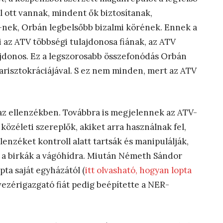
l ott vannak, mindent ők biztosítanak,
R-nek, Orbán legbelsőbb bizalmi körének. Ennek a
i az ATV többségi tulajdonosa fiának, az ATV
jdonos. Ez a legszorosabb összefonódás Orbán
 arisztokráciájával. S ez nem minden, mert az ATV
 az ellenzékben. Továbbra is megjelennek az ATV-
 közéleti szereplők, akiket arra használnak fel,
nzéket kontroll alatt tartsák és manipulálják,
nt a birkák a vágóhídra. Miután Németh Sándor
pta saját egyházától (
itt olvasható, hogyan lopta
 vezérigazgató fiát pedig beépítette a NER-