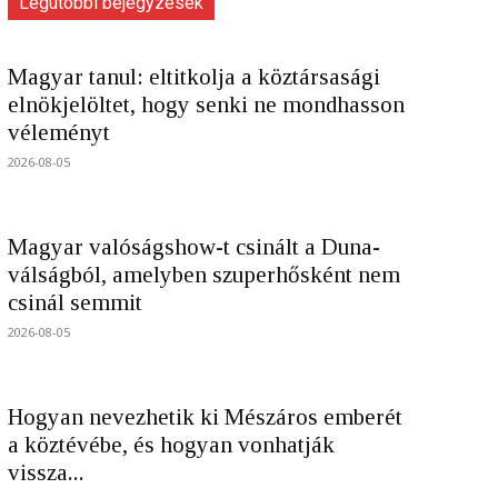
Legutóbbi bejegyzések
Magyar tanul: eltitkolja a köztársasági
elnökjelöltet, hogy senki ne mondhasson
véleményt
2026-08-05
Magyar valóságshow-t csinált a Duna-
válságból, amelyben szuperhősként nem
csinál semmit
2026-08-05
Hogyan nevezhetik ki Mészáros emberét
a köztévébe, és hogyan vonhatják
vissza...