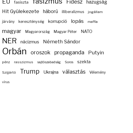
fasizmus
EU
Fidesz
hazugság
fasiszta
Hit Gyülekezete
háború
illiberalizmus
jogállam
lopás
korrupció
járvány
kereszténység
maffia
magyar
NATO
Magyarország
Magyar Péter
NER
Németh Sándor
nácizmus
Orbán
propaganda
oroszok
Putyin
szekta
pénz
rasszizmus
sajtószabadság
Soros
Trump
választás
Ukrajna
Szijjártó
Vélemény
vírus