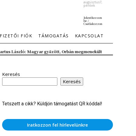
augusztus7,
péntek
Jelentkezzen
be /
Csatlakozzon
FIZETŐI FIÓK
TÁMOGATÁS
KAPCSOLAT
artus László: Magyar győzött, Orbán megmenekült
Keresés
Keresés
Tetszett a cikk? Küldjön támogatást QR kóddal!
Iratkozzon fel hírlevelünkre