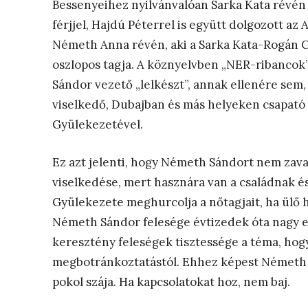
Bessenyeihez nyilvánvalóan Sarka Kata révén j
férjjel, Hajdú Péterrel is együtt dolgozott az
Németh Anna révén, aki a Sarka Kata-Rogán Ce
oszlopos tagja. A köznyelvben „NER-ribancok
Sándor vezető „lelkészt”, annak ellenére sem,
viselkedő, Dubajban és más helyeken csapató
Gyülekezetével.
Ez azt jelenti, hogy Németh Sándort nem zav
viselkedése, mert hasznára van a családnak és
Gyülekezete meghurcolja a nőtagjait, ha ülő 
Németh Sándor felesége évtizedek óta nagy el
keresztény feleségek tisztessége a téma, hogy
megbotránkoztatástól. Ehhez képest Németh
pokol szája. Ha kapcsolatokat hoz, nem baj.