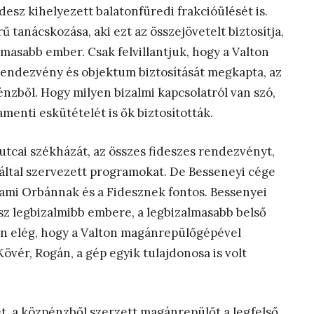
idesz kihelyezett balatonfüredi frakcióülését is.
ű tanácskozása, aki ezt az összejövetelt biztosítja,
lmasabb ember. Csak felvillantjuk, hogy a Valton
rendezvény és objektum biztosítását megkapta, az
énzből. Hogy milyen bizalmi kapcsolatról van szó,
menti eskütételét is ők biztosították.
utcai székházát, az összes fideszes rendezvényt,
által szervezett programokat. De Besseneyi cége
, ami Orbánnak és a Fidesznek fontos. Bessenyei
esz legbizalmibb embere, a legbizalmasabb belső
en elég, hogy a Valton magánrepülőgépével
Kövér, Rogán, a gép egyik tulajdonosa is volt
t, a közpénzből szerzett magánrepülőt a legfelső