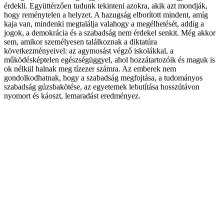
érdekli. Együttérzően tudunk tekinteni azokra, akik azt mondják,
hogy reménytelen a helyzet. A hazugság elborított mindent, amíg
kaja van, mindenki megtalálja valahogy a megélhetését, addig a
jogok, a demokrácia és a szabadság nem érdekel senkit. Még akkor
sem, amikor személyesen találkoznak a diktatúra
következményeivel: az agymosást végző iskolákkal, a
működésképtelen egészségüggyel, ahol hozzátartozóik és maguk is
ok nélkül halnak meg tízezer számra. Az emberek nem
gondolkodhatnak, hogy a szabadság megfojtása, a tudományos
szabadság gúzsbakötése, az egyetemek lebutítása hosszútávon
nyomort és káoszt, lemaradást eredményez.