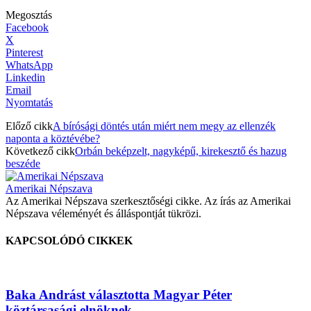
Megosztás
Facebook
X
Pinterest
WhatsApp
Linkedin
Email
Nyomtatás
Előző cikk
A bírósági döntés után miért nem megy az ellenzék
naponta a köztévébe?
Következő cikk
Orbán beképzelt, nagyképű, kirekesztő és hazug
beszéde
Amerikai Népszava
Az Amerikai Népszava szerkesztőségi cikke. Az írás az Amerikai
Népszava véleményét és álláspontját tükrözi.
KAPCSOLÓDÓ CIKKEK
Baka Andrást választotta Magyar Péter
köztársasági elnöknek