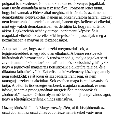
polgárai is elkezdenek élni demokratikus és törvényes jogaikkal,
amit Orbán diktatúrája nem tesz lehetővé. Pontosan lehet tudni,
hogy hol vannak a Fidesz által meghúzott határok, és azok nem a
demokratikus joggyakorlás, hanem az önkényuralom határai. Ezeket
nem lenne szabad tiszteletben tartani, hanem úgy kellene viselkedni,
mint egy valódi demokráciában, és derüljön ki, hogy mi történik
akkor. Legközelebb néhány európai parlamenti képviselőt is
magukkal vihetnének az ellenzéki képviselők, tapasztalják meg a
közmédiában a magyar sajtószabadságot.
A tapasztalat az, hogy az ellenzéki megmozdulások, a
legígéretesebbek is, egy idő után elhalnak. A benne résztvevők
kifáradnak és hazamennek. A rendszer pedig, mely a jogokat sérti
zavartalanul működik tovább. Talán a hit és az elszántság hiányzik,
hogy a jogkövető magatartás beleütközik a diktatúra falaiba, és a
diktatúra láthatóvá válik. Ezt erősíti a közvélemény közönye, amely
nem érdeklődik saját jogai és szabadsága iránt sem, és nem
támogatja ezeket az akciókat. Sok esetben maga is rendzavarásnak
tartja. A bátor és tisztességes emberek magukra maradnak és nem
hősök, hanem a propagandának megfelelően rendbontók és
„bohócok” lesznek. Orbán olyan mértékben uralja a nyilvánosságot,
hogy a félretájékoztatásnak nincs ellensúlya.
Hazug bűnözők állnak Magyarország élén, akik kisajátították az
országot, amit az ország nagyobb része nem érzékel vagy nem