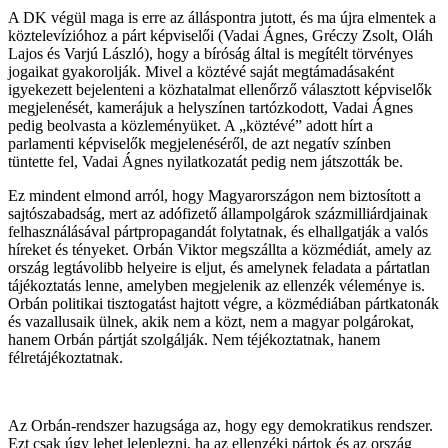
A DK végül maga is erre az álláspontra jutott, és ma újra elmentek a
köztelevízióhoz a párt képviselői (Vadai Ágnes, Gréczy Zsolt, Oláh
Lajos és Varjú László), hogy a bíróság által is megítélt törvényes
jogaikat gyakorolják. Mivel a köztévé saját megtámadásaként
igyekezett bejelenteni a közhatalmat ellenőrző választott képviselők
megjelenését, kamerájuk a helyszínen tartózkodott, Vadai Ágnes
pedig beolvasta a közleményüket. A „köztévé” adott hírt a
parlamenti képviselők megjelenéséről, de azt negatív színben
tüntette fel, Vadai Ágnes nyilatkozatát pedig nem játszották be.
Ez mindent elmond arról, hogy Magyarországon nem biztosított a
sajtószabadság, mert az adófizető állampolgárok százmilliárdjainak
felhasználásával pártpropagandát folytatnak, és elhallgatják a valós
híreket és tényeket. Orbán Viktor megszállta a közmédiát, amely az
ország legtávolibb helyeire is eljut, és amelynek feladata a pártatlan
tájékoztatás lenne, amelyben megjelenik az ellenzék véleménye is.
Orbán politikai tisztogatást hajtott végre, a közmédiában pártkatonák
és vazallusaik ülnek, akik nem a közt, nem a magyar polgárokat,
hanem Orbán pártját szolgálják. Nem téjékoztatnak, hanem
félretájékoztatnak.
Az Orbán-rendszer hazugsága az, hogy egy demokratikus rendszer.
Ezt csak úgy lehet leleplezni, ha az ellenzéki pártok és az ország