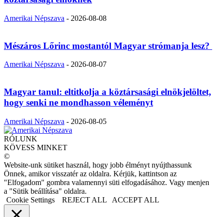
Amerikai Népszava
-
2026-08-08
Mészáros Lőrinc mostantól Magyar strómanja lesz?
Amerikai Népszava
-
2026-08-07
Magyar tanul: eltitkolja a köztársasági elnökjelöltet,
hogy senki ne mondhasson véleményt
Amerikai Népszava
-
2026-08-05
RÓLUNK
KÖVESS MINKET
©
Website-unk sütiket használ, hogy jobb élményt nyújthassunk
Önnek, amikor visszatér az oldalra. Kérjük, kattintson az
"Elfogadom" gombra valamennyi süti elfogadásához. Vagy menjen
a "Sütik beállítása" oldalra.
Cookie Settings
REJECT ALL
ACCEPT ALL