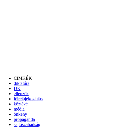
CÍMKÉK
diktatúra
DK
ellenzék
félretájékoztatás
köztévé
média
önkény
propaganda
sajtószabadság