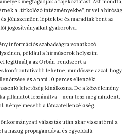
amelyek megtagadják a tájékoztatást. Azt mondta,
érnek a „titkolózó intézményekbe”, mivel a bíróság
n és jóhiszeműen léptek be és maradtak bent az
ői jogosítványaikat gyakorolva.
rvény információs szabadságra vonatkozó
elyszínen, például a hírműsorok helyszíni
vel legitimálja az Orbán-rendszert a
és konfrontatívabb lehetne, mindössze azzal, hogy
ellenőrzése és a napi 10 perces ellenzéki
 hasonló lehetőség kínálkozna. De a közvélemény
ritka pillanatot leszámítva – nem tesz meg mindent,
al. Kényelmesebb a látszatellenzékiség.
z önkormányzati választás után akar visszatérni a
el a hazug propagandával és egyoldalú