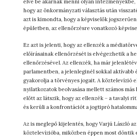
élve be akarnak menni olyan intézményekbe, 
hogy az önkormányzati választás után visszat
azt is kimondta, hogy a képviselők jogszerűe
épületben, az ellenőrzésre vonatkozó képvisel
Ez azt is jelenti, hogy az ellenzék a médiatö
előírásainak ellenőrzését is elvégezhetik a h
ellenőrzésével. Az ellenzék, ha már jelenlété
parlamentben, a jelenleginél sokkal aktívabb 
gyakorolja a törvényes jogait. A köztelevízió 
nyilatkozatok beolvasása mellett számos más
előtt az látszik, hogy az ellenzék – a tavalyi 
és kerüli a konfrontációt a jogtipró hatalomm
Az is meglepő kijelentés, hogy Varjú László a
köztelevízióba, miközben éppen most döntik 