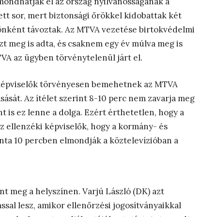
mondhatják el az ország nyilvánosságának a
t sor, mert biztonsági őrökkel kidobattak két
 önként távoztak. Az MTVA vezetése birtokvédelmi
zt meg is adta, és csaknem egy év múlva meg is
MTVA az ügyben törvénytelenül járt el.
 képviselők törvényesen bemehetnek az MTVA
sását. Az ítélet szerint 8-10 perc nem zavarja meg
is ez lenne a dolga. Ezért érthetetlen, hogy a
z ellenzéki képviselők, hogy a kormány- és
ta 10 percben elmondják a köztelevízióban a
nt meg a helyszínen. Varjú László (DK) azt
ással lesz, amikor ellenőrzési jogosítványaikkal