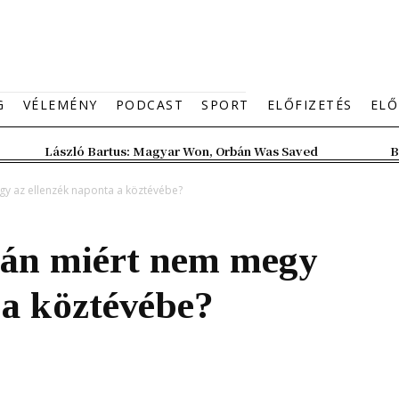
G
VÉLEMÉNY
PODCAST
SPORT
ELŐFIZETÉS
ELŐ
László Bartus: Magyar Won, Orbán Was Saved
B
gy az ellenzék naponta a köztévébe?
után miért nem megy
 a köztévébe?