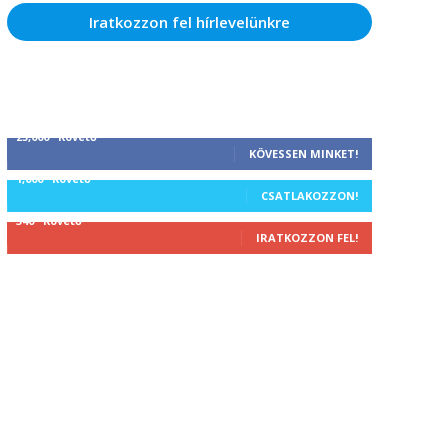
Iratkozzon fel hírlevelünkre
25,000
Követő
KÖVESSEN MINKET!
1,000
Követő
CSATLAKOZZON!
340
Követő
IRATKOZZON FEL!