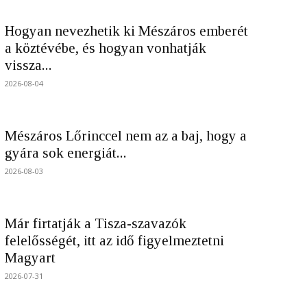
Hogyan nevezhetik ki Mészáros emberét
a köztévébe, és hogyan vonhatják
vissza...
2026-08-04
Mészáros Lőrinccel nem az a baj, hogy a
gyára sok energiát...
2026-08-03
Már firtatják a Tisza-szavazók
felelősségét, itt az idő figyelmeztetni
Magyart
2026-07-31