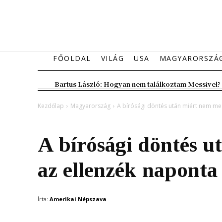
FŐOLDAL
VILÁG
USA
MAGYARORSZÁ
Bartus László: Hogyan nem találkoztam Messivel?
Kezdőlap
Magyarország
A bírósági döntés után miért nem me
Magyarország
A bírósági döntés 
az ellenzék naponta
Írta:
Amerikai Népszava