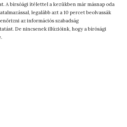
t. A bírsóági ítélettel a kezükben már másnap oda
atalmazással, legalább azt a 10 percet beolvassák
lenőrizni az információs szabadság
atást. De nincsenek illúzióink, hogy a bírósági
.