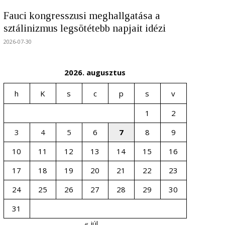
Fauci kongresszusi meghallgatása a
sztálinizmus legsötétebb napjait idézi
2026-07-30
2026. augusztus
h
K
s
c
p
s
v
1
2
3
4
5
6
7
8
9
10
11
12
13
14
15
16
17
18
19
20
21
22
23
24
25
26
27
28
29
30
31
« júl