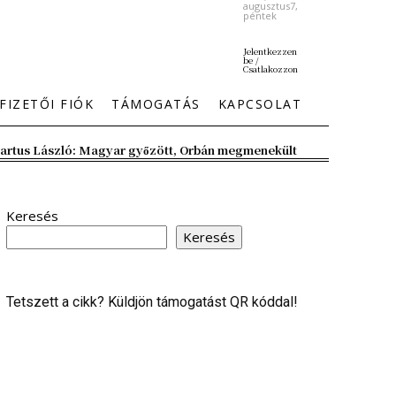
augusztus7,
péntek
Jelentkezzen
be /
Csatlakozzon
FIZETŐI FIÓK
TÁMOGATÁS
KAPCSOLAT
artus László: Magyar győzött, Orbán megmenekült
Keresés
Keresés
Tetszett a cikk? Küldjön támogatást QR kóddal!