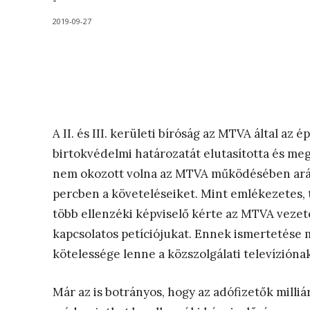
-
2019-09-27
A II. és III. kerületi bíróság az MTVA által az 
birtokvédelmi határozatát elutasította és meg
nem okozott volna az MTVA működésében arány
percben a követeléseiket. Mint emlékezetes
több ellenzéki képviselő kérte az MTVA vezet
kapcsolatos petíciójukat. Ennek ismertetése 
kötelessége lenne a közszolgálati televíziónak
Már az is botrányos, hogy az adófizetők milliár