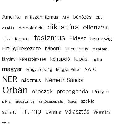
Amerika
bűnözés
antiszemitizmus
ATV
CEU
diktatúra
ellenzék
demokrácia
csalás
fasizmus
EU
Fidesz
hazugság
fasiszta
Hit Gyülekezete
háború
illiberalizmus
jogállam
lopás
korrupció
járvány
kereszténység
maffia
magyar
NATO
Magyarország
Magyar Péter
NER
Németh Sándor
nácizmus
Orbán
propaganda
oroszok
Putyin
szekta
pénz
rasszizmus
sajtószabadság
Soros
Trump
választás
Ukrajna
Szijjártó
Vélemény
vírus