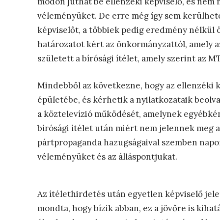
módon juthat be ellenzéki képviselő, és nem 
véleményüket. De erre még így sem kerülhetet
képviselőt, a többiek pedig eredmény nélkül
határozatot kért az önkormányzattól, amely a
született a bírósági ítélet, amely szerint az 
Mindebből az következne, hogy az ellenzéki
épületébe, és kérhetik a nyilatkozataik beolva
a köztelevízió működését, amelynek egyébként 
bírósági ítélet után miért nem jelennek meg a
pártpropaganda hazugságaival szemben napon
véleményüket és az álláspontjukat.
Az ítélethirdetés után egyetlen képviselő jele
mondta, hogy bízik abban, ez a jövőre is kihat