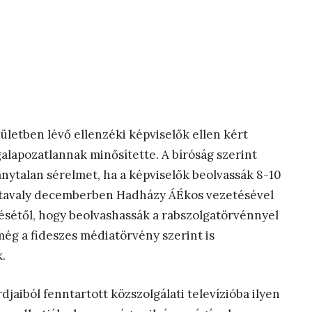
épületben lévő ellenzéki képviselők ellen kért
alapozatlannak minősítette. A bíróság szerint
talan sérelmet, ha a képviselők beolvassák 8-10
, tavaly decemberben Hadházy ÁÉkos vezetésével
ésétől, hogy beolvashassák a rabszolgatörvénnyel
még a fideszes médiatörvény szerint is
.
djaiból fenntartott közszolgálati televízióba ilyen